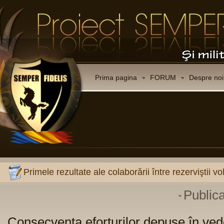
Prima pagina
FORUM
Despre noi
Primele rezultate ale colaborării între rezerviştii
Public
Consecventa eforturilor depuse în ved