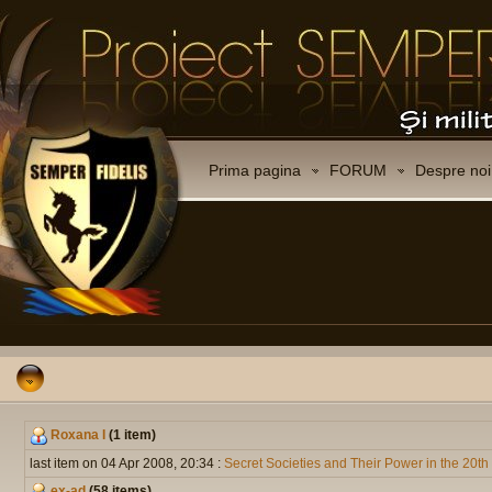
Prima pagina
FORUM
Despre noi
Roxana I
(1 item)
last item on 04 Apr 2008, 20:34 :
Secret Societies and Their Power in the 20t
ex-ad
(58 items)