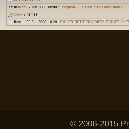
last item on 07 Mar 2006, 00:00 :
Conspiratii - Fata ascunsa a terorismului
ronin
(8 items)
last item on 02 Feb 2008, 16:29 :
THE SECRET TERRORISTS-TARGET: AME
© 2006-2015 P