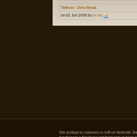
Talksoc - Doru Braia
on 02 Jun 2006 by
ex-ad
Site protejat la copierea cu soft-uri dedicate. 