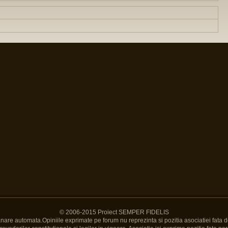
© 2006-2015 Proiect SEMPER FIDELIS
Banare automata.Opiniile exprimate pe forum nu reprezinta si pozitia asociatiei fata d