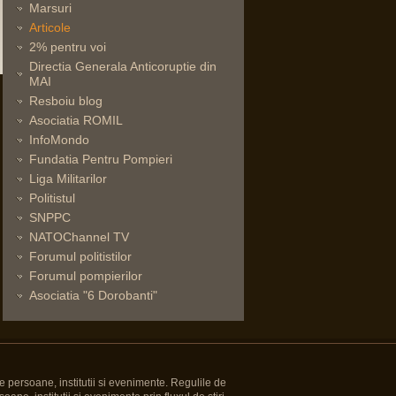
Marsuri
Articole
2% pentru voi
Directia Generala Anticoruptie din
MAI
Resboiu blog
Asociatia ROMIL
InfoMondo
Fundatia Pentru Pompieri
Liga Militarilor
Politistul
SNPPC
NATOChannel TV
Forumul politistilor
Forumul pompierilor
Asociatia "6 Dorobanti"
e persoane, institutii si evenimente. Regulile de