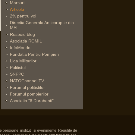
Marsuri
Articole
2% pentru voi
Directia Generala Anticoruptie din
MAI
Resboiu blog
Asociatia ROMIL
InfoMondo
Fundatia Pentru Pompieri
Liga Militarilor
Politistul
SNPPC
NATOChannel TV
Forumul politistilor
Forumul pompierilor
Asociatia "6 Dorobanti"
e persoane, institutii si evenimente. Regulile de