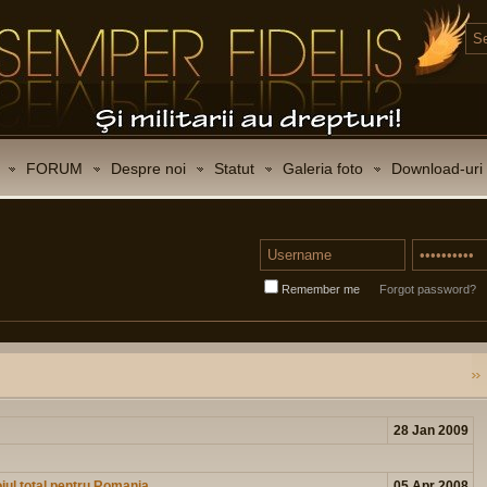
FORUM
Despre noi
Statut
Galeria foto
Download-uri
Remember me
Forgot password?
28 Jan 2009
boiul total pentru Romania
05 Apr 2008