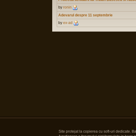
by
ronin
Adevarul despre 11 septembrie
by
ex-ad
Site protejat la copierea cu soft-uri dedicate. 