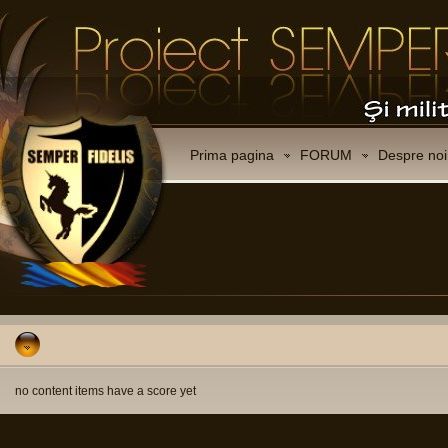
Prima pagina
FORUM
Despre noi
no content items have a score yet