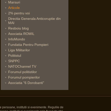
Marsuri
Articole
2% pentru voi
Directia Generala Anticoruptie din
MAI
Resboiu blog
Asociatia ROMIL
InfoMondo
Fundatia Pentru Pompieri
Liga Militarilor
Politistul
SNPPC
NATOChannel TV
Forumul politistilor
Forumul pompierilor
Asociatia "6 Dorobanti"
e persoane, institutii si evenimente. Regulile de