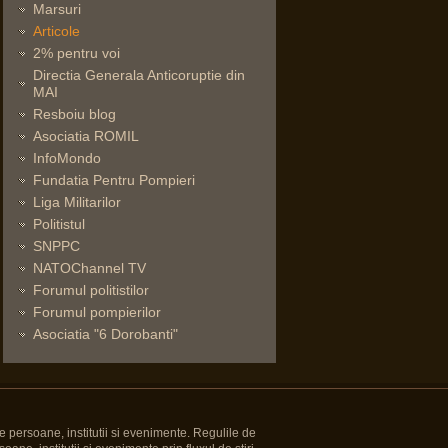
Marsuri
Articole
2% pentru voi
Directia Generala Anticoruptie din
MAI
Resboiu blog
Asociatia ROMIL
InfoMondo
Fundatia Pentru Pompieri
Liga Militarilor
Politistul
SNPPC
NATOChannel TV
Forumul politistilor
Forumul pompierilor
Asociatia "6 Dorobanti"
e persoane, institutii si evenimente. Regulile de