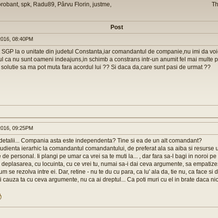
orobant, spk, Radu89, Pârvu Florin, justme,
Th
Post
016, 08:40PM
SGP la o unitate din judetul Constanta,iar comandantul de companie,nu imi da voi
ul ca nu sunt oameni indeajuns,in schimb a constrans intr-un anumit fel mai multe 
 solutie sa ma pot muta fara acordul lui ?? Si daca da,care sunt pasi de urmat ??
016, 09:25PM
detalii... Compania asta este independenta? Tine si ea de un alt comandant?
audienta ierarhic la comandantul comandantului, de preferat ala sa aiba si resurs
 de personal. Ii plangi pe umar ca vrei sa te muti la... , dar fara sa-l bagi in noroi pe a
 deplasarea, cu locuinta, cu ce vrei tu, numai sa-i dai ceva argumente, sa empatize
um se rezolva intre ei. Dar, retine - nu te du cu para, ca lu' ala da, tie nu, ca face si 
ti cauza ta cu ceva argumente, nu ca ai dreptul... Ca poti muri cu el in brate daca nic