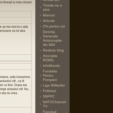
is thread is now closed
Trimite-ne o
stire
Marsuri
Articole
2% pentru voi
e sa ma mut la o alta
persoane sa isi dea
Directia
Generala
Anticoruptie
din MAI
Resboiu blog
Asociatia
ROMIL
InfoMondo
Fundatia
Pentru
e umane, asta inseamna
Pompieri
ctualul cdt., ca iti
ze cu tine. Dupa aia
Liga Militarilor
drege actualul cdt. Nu,
Politistul
i ala nu vrea.
SNPPC
NATOChannel
TV
Forumul