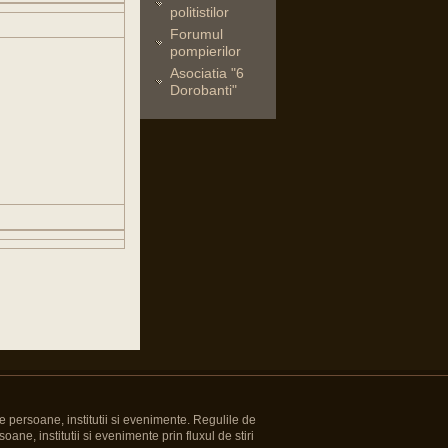
politistilor
Forumul
pompierilor
Asociatia "6
Dorobanti"
e persoane, institutii si evenimente. Regulile de
oane, institutii si evenimente prin fluxul de stiri