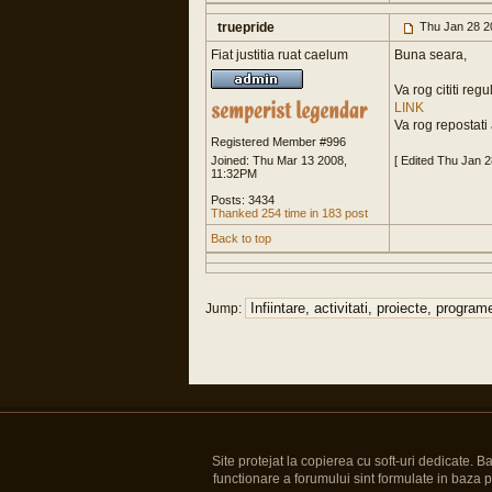
truepride
Thu Jan 28 2
Fiat justitia ruat caelum
Buna seara,
Va rog cititi re
LINK
Va rog repostati 
Registered Member #996
Joined: Thu Mar 13 2008,
[ Edited Thu Jan 
11:32PM
Posts: 3434
Thanked 254 time in 183 post
Back to top
Jump:
Site protejat la copierea cu soft-uri dedicate. 
functionare a forumului sint formulate in baza pre