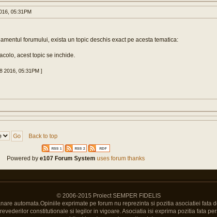
016, 05:31PM
gulamentul forumului, exista un topic deschis exact pe acesta tematica:
acolo, acest topic se inchide.
28 2016, 05:31PM ]
Back to top
Powered by
e107 Forum System
uses forum thanks
© 2006-2015 Proiect SEMPER FIDELIS
Banare automata.Opiniile exprimate pe forum nu reprezinta si pozitia asociatiei fata d
vederilor constitutionale si legilor in vigoare. Asociatia isi exprima pozitia fata pers