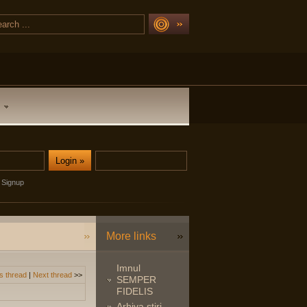
Signup
More links
Imnul
s thread
|
Next thread
>>
SEMPER
FIDELIS
Arhiva stiri