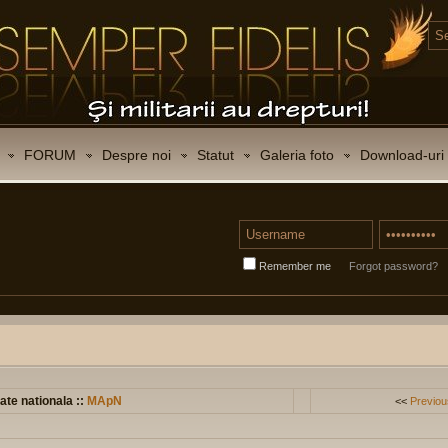
FORUM
Despre noi
Statut
Galeria foto
Download-uri
Remember me
Forgot password?
ate nationala ::
MApN
<<
Previou