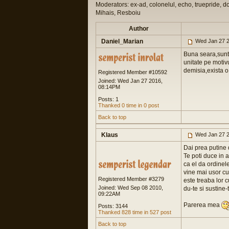
Moderators: ex-ad, colonelul, echo, truepride, d
Mihais, Resboiu
Author
Daniel_Marian
Wed Jan 27 2
Buna seara,sunt 
unitate pe motiv
demisia,exista o
Registered Member #10592
Joined: Wed Jan 27 2016,
08:14PM
Posts: 1
Thanked 0 time in 0 post
Back to top
Klaus
Wed Jan 27 2
Dai prea putine 
Te poti duce in 
ca el da ordinele
vine mai usor cu
Registered Member #3279
este treaba lor c
Joined: Wed Sep 08 2010,
du-te si sustine-
09:22AM
Parerea mea
Posts: 3144
Thanked 828 time in 527 post
Back to top