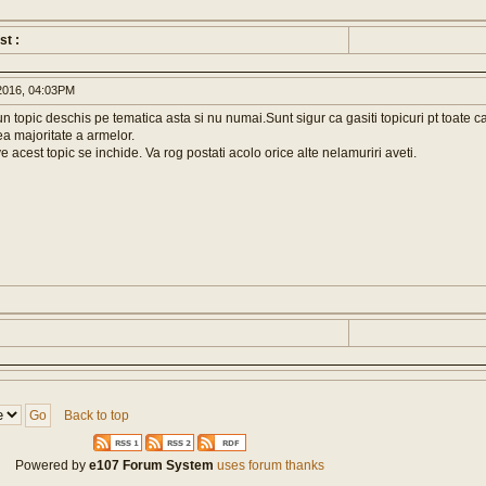
st :
016, 04:03PM
un topic deschis pe tematica asta si nu numai.Sunt sigur ca gasiti topicuri pt toate c
a majoritate a armelor.
 acest topic se inchide. Va rog postati acolo orice alte nelamuriri aveti.
Back to top
Powered by
e107 Forum System
uses forum thanks