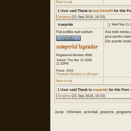
Back to top
1 User said Thank to
laur3ntziu00
for this Po
Serghey
(21 Sep 2016, 16:33)
truepride
Wed Sep 21 2
Fiat justitia ruat caelum
Asa este exista 
plus pentru mare
Din aceste motive
Registered Member #996
Joined: Thu Mar 13 2008,
11:32PM
Posts: 3434
Thanked 254 time in 183 post
Back to top
1 User said Thank to
truepride
for this Post :
Serghey
(21 Sep 2016, 16:33)
Jump: