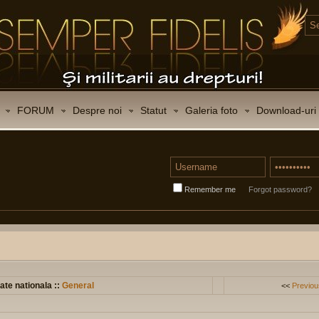
FORUM
Despre noi
Statut
Galeria foto
Download-uri
Remember me
Forgot password?
ate nationala ::
General
<<
Previou