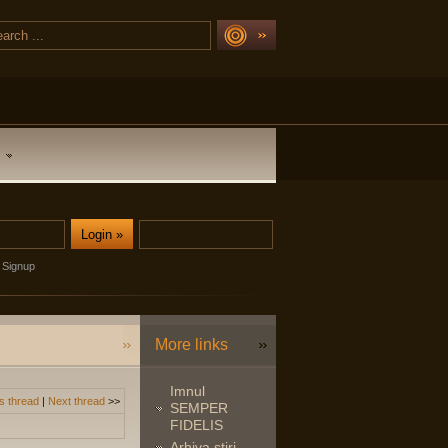
Signup
More links
Imnul
s thread
|
Next thread
>>
SEMPER
FIDELIS
Arhiva stiri