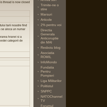
is thread is now closed
Trimite-ne o
stire
Marsuri
Articole
2% pentru voi
ului tarii noastre find
an se aloca un numar
Directia
Generala
urarea hranei si a
Anticoruptie
cestei categorii de
din MAI
Resboiu blog
Asociatia
ROMIL
InfoMondo
Fundatia
Pentru
Pompieri
Liga Militarilor
Politistul
SNPPC
NATOChannel
TV
Forumul