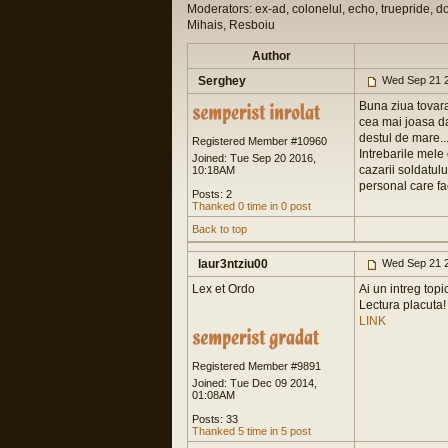
Moderators: ex-ad, colonelul, echo, truepride, d
Mihais, Resboiu
Author
Serghey
Wed Sep 21 2
Buna ziua tovaras
cea mai joasa da
destul de mare...
Registered Member #10960
Intrebarile mele 
Joined: Tue Sep 20 2016,
cazarii soldatulu
10:18AM
personal care fa
Posts: 2
Thanked 0 time in 0 post
Back to top
laur3ntziu00
Wed Sep 21 2
Lex et Ordo
Ai un intreg topi
Lectura placuta!
LINK
Registered Member #9891
Joined: Tue Dec 09 2014,
01:08AM
Posts: 33
Thanked 5 time in 5 post