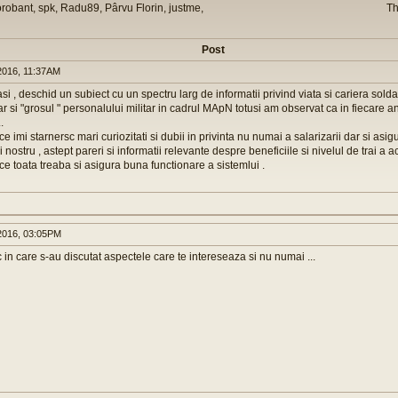
orobant, spk, Radu89, Pârvu Florin, justme,
Th
Post
016, 11:37AM
i , deschid un subiect cu un spectru larg de informatii privind viata si cariera soldat
r si "grosul " personalului militar in cadrul MApN totusi am observat ca in fiecare 
.
ce imi starnersc mari curiozitati si dubii in privinta nu numai a salarizarii dar si asig
i nostru , astept pareri si informatii relevante despre beneficiile si nivelul de trai a a
ce toata treaba si asigura buna functionare a sistemlui .
016, 03:05PM
c in care s-au discutat aspectele care te intereseaza si nu numai ...