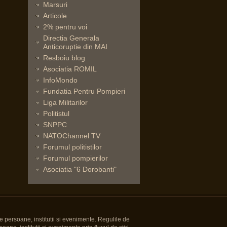
Marsuri
Articole
2% pentru voi
Directia Generala
Anticoruptie din MAI
Resboiu blog
Asociatia ROMIL
InfoMondo
Fundatia Pentru Pompieri
Liga Militarilor
Politistul
SNPPC
NATOChannel TV
Forumul politistilor
Forumul pompierilor
Asociatia "6 Dorobanti"
e persoane, institutii si evenimente. Regulile de