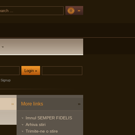
Signup
More links
Imnul SEMPER FIDELIS
Arhiva stiri
Trimite-ne o stire