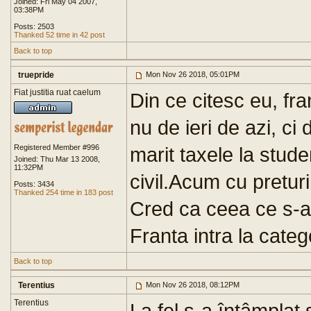
Joined: Fri May 04 2007,
03:38PM
Posts: 2503
Thanked 52 time in 42 post
Back to top
truepride
Mon Nov 26 2018, 05:01PM
Fiat justitia ruat caelum
Din ce citesc eu, fra
nu de ieri de azi, c
Registered Member #996
marit taxele la stude
Joined: Thu Mar 13 2008,
11:32PM
civil.Acum cu preturil
Posts: 3434
Thanked 254 time in 183 post
Cred ca ceea ce s-a
Franta intra la categ
Back to top
Terentius
Mon Nov 26 2018, 08:12PM
Terentius
La fel s-a întâmplat 