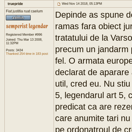
truepride
Wed Nov 14 2018, 05:13PM
Fiat justitia ruat caelum
Depinde as spune d
ramas fara obiect ju
Registered Member #996
tratatului de la Var
Joined: Thu Mar 13 2008,
11:32PM
precum un jandarm pl
Posts: 3434
Thanked 254 time in 183 post
fel. O armata europ
declarat de aparare a
util, cred eu. Nu sti
5, legendarul art 5,
predicat ca are rezer
care anumite tari nu
pe ordonatroul de cr