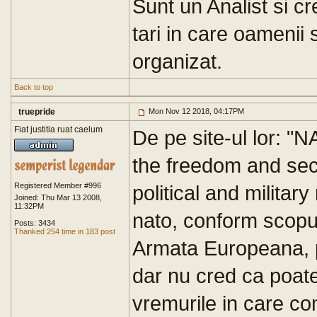
Sunt un Analist si c
tari in care oamenii 
organizat.
Back to top
truepride
Mon Nov 12 2018, 04:17PM
Fiat justitia ruat caelum
De pe site-ul lor: "
the freedom and sec
Registered Member #996
political and milita
Joined: Thu Mar 13 2008,
11:32PM
nato, conform scopul
Posts: 3434
Thanked 254 time in 183 post
Armata Europeana, p
dar nu cred ca poate
vremurile in care c