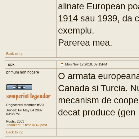
alinate European po
1914 sau 1939, da cl
exemplu.
Parerea mea.
Back to top
spk
Mon Nov 12 2018, 09:15PM
primum non nocere
O armata europeana
Canada si Turcia. Nu
mecanism de cooper
Registered Member #537
decat produce (gen
Joined: Fri May 04 2007,
03:38PM
Posts: 2503
Thanked 52 time in 42 post
Back to top