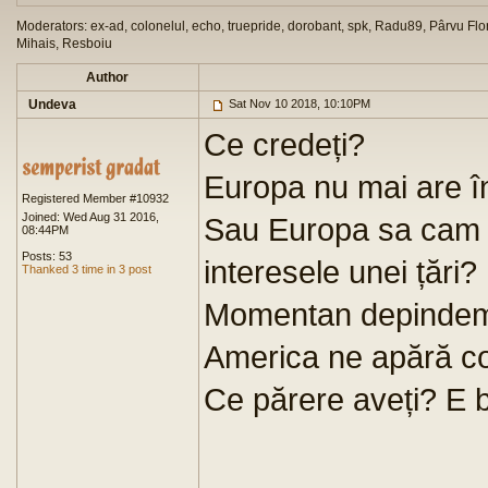
Moderators: ex-ad, colonelul, echo, truepride, dorobant, spk, Radu89, Pârvu Flor
Mihais, Resboiu
Author
Undeva
Sat Nov 10 2018, 10:10PM
Ce credeți?
Europa nu mai are î
Registered Member #10932
Joined: Wed Aug 31 2016,
Sau Europa sa cam s
08:44PM
Posts: 53
interesele unei țări?
Thanked 3 time in 3 post
Momentan depindem
America ne apără co
Ce părere aveți? E 