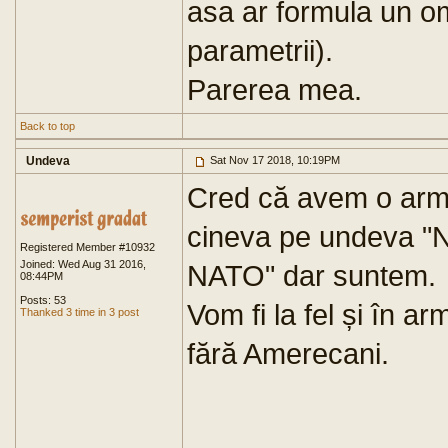
asa ar formula un o
parametrii).
Parerea mea.
Back to top
Undeva
Sat Nov 17 2018, 10:19PM
Cred că avem o arma
cineva pe undeva "N
Registered Member #10932
Joined: Wed Aug 31 2016,
NATO" dar suntem.
08:44PM
Posts: 53
Vom fi la fel și în a
Thanked 3 time in 3 post
fără Amerecani.