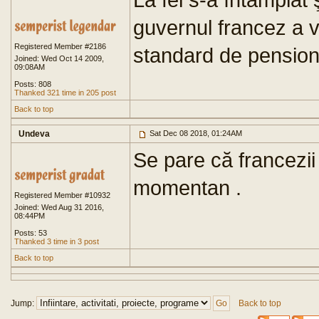
guvernul francez a 
Registered Member #2186
standard de pensiona
Joined: Wed Oct 14 2009,
09:08AM
Posts: 808
Thanked 321 time in 205 post
Back to top
Undeva
Sat Dec 08 2018, 01:24AM
Se pare că francezii 
momentan .
Registered Member #10932
Joined: Wed Aug 31 2016,
08:44PM
Posts: 53
Thanked 3 time in 3 post
Back to top
Jump:
Back to top