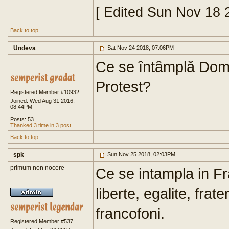
[ Edited Sun Nov 18 
Back to top
Undeva
Sat Nov 24 2018, 07:06PM
Ce se întâmplă Domn
Protest?
Registered Member #10932
Joined: Wed Aug 31 2016,
08:44PM
Posts: 53
Thanked 3 time in 3 post
Back to top
spk
Sun Nov 25 2018, 02:03PM
primum non nocere
Ce se intampla in F
liberte, egalite, fra
francofoni.
Registered Member #537