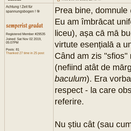
Achtung ! Zeit für
Prea bine, domnule
spannungsbogen ! 🎯
Eu am îmbrācat unif
liceu), așa cā mā b
Registered Member #29535
Joined: Sat Nov 02 2019,
virtute esențialā a un
05:07PM
Posts: 81
Când am zis "sfios"
Thanked 27 time in 25 post
(nefiind atât de mār
baculum
). Era vorb
respect - la care obs
referire.
Nu știu cât (sau cum)