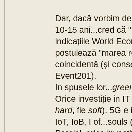
Dar, dacă vorbim de 
10-15 ani...cred că 
indicațiile World Ec
postulează "marea r
coincidentă (și cons
Event201).
In spusele lor...
green
Orice investiție in IT 
hard
, fie
soft
). 5G e 
IoT, IoB, I of...
souls (