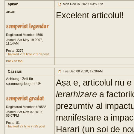
apkah
Mon Dec 07 2020, 03:59PM
arcan
Excelent articolul!
Registered Member #566
Joined: Sat May 19 2007,
11:14AM
Posts: 3279
Thanked 252 time in 179 post
Back to top
Cassius
Tue Dec 08 2020, 12:36AM
Achtung ! Zeit für
Așa e, articolul nu e 
spannungsbogen ! 🎯
ierarhizare
a factoril
prezumtiv al impactu
Registered Member #29535
Joined: Sat Nov 02 2019,
manifestare a impactu
05:07PM
Posts: 81
Harari (un soi de nou
Thanked 27 time in 25 post