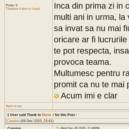
Inca din prima zi in
Posts: 9
Thanked 4 time in 4 post
multi ani in urma, la
sa invat sa nu mai fi
oricare ar fi lucruril
te pot respecta, insa
provoca teama.
Multumesc pentru rasp
promit ca nu te mai 
Acum imi e clar
Back to top
1 User said Thank to
Steve J
for this Post :
Cassius
(09 Dec 2020, 23:41)
Cassius
Wed Dec 09 2020, 11:40PM