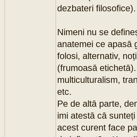
dezbateri filosofice).
Nimeni nu se define
anatemei ce apasā 
folosi, alternativ, n
(frumoasā etichetā)
multiculturalism, tr
etc.
Pe de altā parte, de
imi atestā cā sunteți
acest curent face par