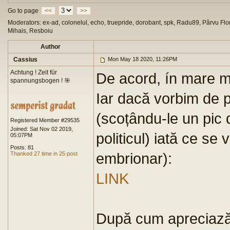
Go to page
<<
>>
Moderators: ex-ad, colonelul, echo, truepride, dorobant, spk, Radu89, Pârvu Flor
Mihais, Resboiu
Author
Cassius
Mon May 18 2020, 11:26PM
Achtung ! Zeit für
De acord, ín mare m
spannungsbogen ! 🎯
Iar dacă vorbim de 
(scoțându-le un pic d
Registered Member #29535
Joined: Sat Nov 02 2019,
politicul) iată ce se
05:07PM
Posts: 81
embrionar):
Thanked 27 time in 25 post
LINK
După cum apreciază 