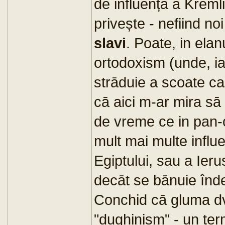
de influențā a Kremli
privește - nefiind no
slavi
. Poate, in elan
ortodoxism (unde, i
strāduie a scoate ca
cā aici m-ar mira sā
de vreme ce in pan-
mult mai multe influe
Egiptului, sau a Ieru
decāt se bānuie înd
Conchid cā gluma dvs
"dughinism" - un te