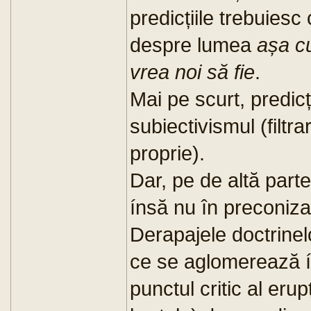
predicțiile trebuiesc
despre lumea
așa c
vrea noi să fie
.
Mai pe scurt, predicț
subiectivismul (filtra
proprie).
Dar, pe de altă parte,
ínsă nu în preconizar
Derapajele doctrinelo
ce se aglomerează ín
punctul critic al erup