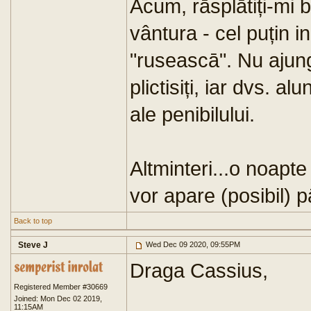
Acum, rāsplātiți-mi 
vântura - cel puțin i
"ruseascā". Nu ajun
plictisiți, iar dvs. a
ale penibilului.
Altminteri...o noapte
vor apare (posibil) 
Back to top
Steve J
Wed Dec 09 2020, 09:55PM
Draga Cassius,
Registered Member #30669
Joined: Mon Dec 02 2019,
11:15AM