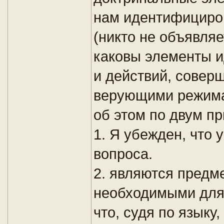
нам идентифициров
(никто не объявляе
каковы элементы 
и действий, совер
верующими режима
об этом по двум п
1. Я убежден, что у
вопроса.
2. являются предм
необходимыми для 
что, судя по языку,