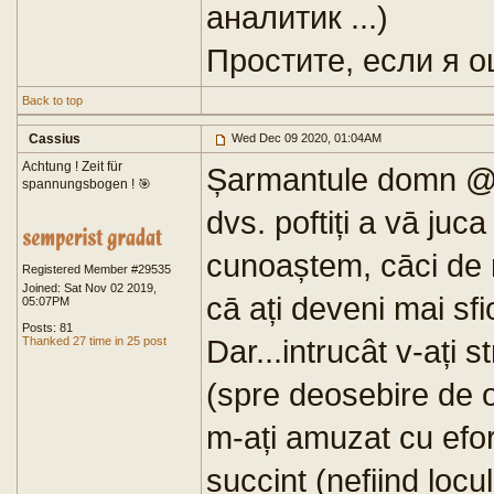
аналитик ...)
Простите, если я 
Back to top
Cassius
Wed Dec 09 2020, 01:04AM
Achtung ! Zeit für
Șarmantule domn @S
spannungsbogen ! 🎯
dvs. poftiți a vā ju
cunoaștem, cāci de 
Registered Member #29535
Joined: Sat Nov 02 2019,
cā ați deveni mai sfi
05:07PM
Posts: 81
Dar...intrucât v-ați 
Thanked 27 time in 25 post
(spre deosebire de ob
m-ați amuzat cu efor
succint (nefiind locu