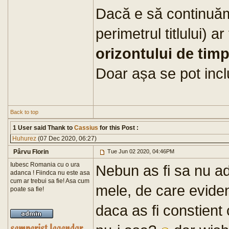
Dacă e să continuăm 
perimetrul titlului) a
orizontului de tim
Doar așa se pot incl
Back to top
1 User said Thank to
Cassius
for this Post :
Huhurez
(07 Dec 2020, 06:27)
Pârvu Florin
Tue Jun 02 2020, 04:46PM
Iubesc Romania cu o ura
Nebun as fi sa nu ad
adanca ! Fiindca nu este asa
cum ar trebui sa fie! Asa cum
mele, de care eviden
poate sa fie!
daca as fi constient