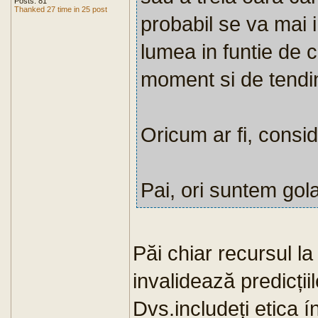
Posts: 81
Thanked 27 time in 25 post
probabil se va mai i
lumea in funtie de 
moment si de tendin
Oricum ar fi, consid
Pai, ori suntem gol
Păi chiar recursul la
invalidează predicțiil
Dvs.includeți etica í