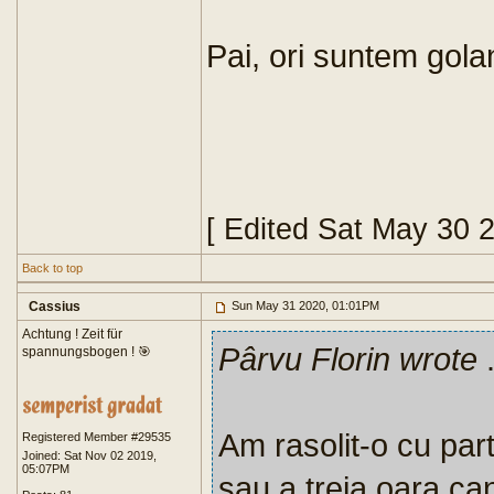
Pai, ori suntem gola
[ Edited Sat May 30 
Back to top
Cassius
Sun May 31 2020, 01:01PM
Achtung ! Zeit für
Pârvu Florin wrote
.
spannungsbogen ! 🎯
Am rasolit-o cu par
Registered Member #29535
Joined: Sat Nov 02 2019,
05:07PM
sau a treia oara ca