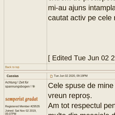
mi-au ajuns intamplat
cautat activ pe cele 
[ Edited Tue Jun 02 
Back to top
Cassius
Tue Jun 02 2020, 09:19PM
Achtung ! Zeit für
Cele spuse de mine 
spannungsbogen ! 🎯
vreun reproș.
Am tot respectul pent
Registered Member #29535
Joined: Sat Nov 02 2019,
05:07PM