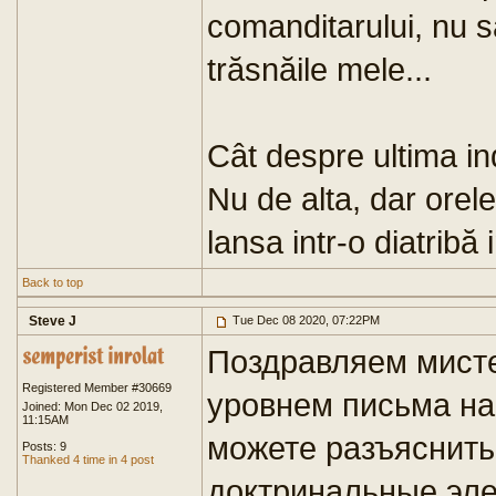
comanditarului, nu să
trăsnăile mele...
Cât despre ultima in
Nu de alta, dar orel
lansa intr-o diatrib
Back to top
Steve J
Tue Dec 08 2020, 07:22PM
Поздравляем мист
Registered Member #30669
уровнем письма на
Joined: Mon Dec 02 2019,
11:15AM
можете разъяснить
Posts: 9
Thanked 4 time in 4 post
доктринальные эле