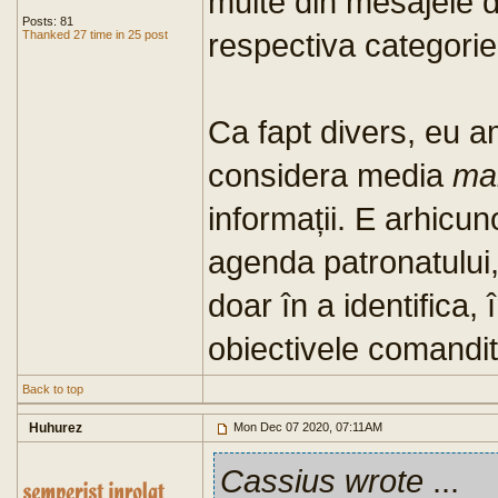
multe din mesajele d
Posts: 81
respectiva categorie
Thanked 27 time in 25 post
Ca fapt divers, eu a
considera media
ma
informații. E arhicu
agenda patronatului, 
doar în a identifica,
obiectivele comandita
Back to top
Huhurez
Mon Dec 07 2020, 07:11AM
Cassius wrote
...