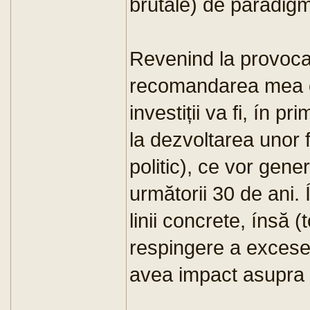
brutale) de paradig
Revenind la provoc
recomandarea mea că
investiții va fi, ín p
la dezvoltarea unor f
politic), ce vor gen
următorii 30 de ani. 
linii concrete, ínsă (
respingere a excesel
avea impact asupra a