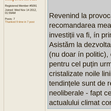
Registered Member #5091
Joined: Wed Nov 14 2012,
01:59AM
Revenind la provoc
Posts: 7
Thanked 9 time in 7 post
recomandarea mea c
investiții va fi, ín 
Asistăm la dezvolta
(nu doar ín politic
pentru cel puțin urm
cristalizate noile li
tendințele sunt de 
neoliberale - fapt 
actualului climat cor