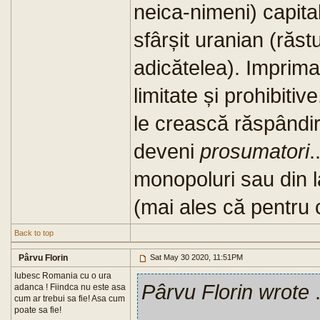
neica-nimeni) capita
sfârșit uranian (răst
adicătelea). Imprima
limitate și prohibiti
le crească răspândi
deveni
prosumatori
.
monopoluri sau din l
(mai ales că pentru 
Back to top
Pârvu Florin
Sat May 30 2020, 11:51PM
Iubesc Romania cu o ura
Pârvu Florin wrote
.
adanca ! Fiindca nu este asa
cum ar trebui sa fie! Asa cum
poate sa fie!