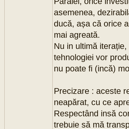
Paralel, orice invest
asemenea, dezirabilă.
ducă, așa că orice a
mai agreată.
Nu in ultimă iterație,
tehnologiei vor prod
nu poate fi (incă) mo
Precizare : aceste 
neapărat, cu ce apre
Respectând insă co
trebuie să mă transp