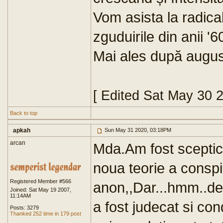
Vom asista la radical
zguduirile din anii '6
Mai ales după augus
[ Edited Sat May 30 
Back to top
apkah
Sun May 31 2020, 03:18PM
arcan
Mda.Am fost sceptic
noua teorie a conspi
Registered Member #566
anon,,Dar...hmm..des
Joined: Sat May 19 2007,
11:14AM
a fost judecat si co
Posts: 3279
Thanked 252 time in 179 post