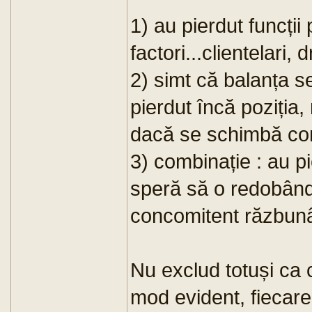
1) au pierdut funcții
factori...clientelari
2) simt că balanța s
pierdut încă poziția,
dacă se schimbă co
3) combinație : au pie
speră să o redobânde
concomitent răzbunâ
Nu exclud totuși ca c
mod evident, fiecare 