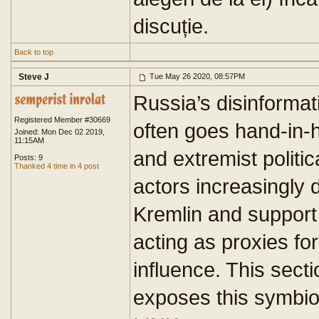
discuție.
Back to top
Steve J
Tue May 26 2020, 08:57PM
Russia’s disinformat
Registered Member #30669
often goes hand-in-h
Joined: Mon Dec 02 2019,
11:15AM
and extremist politi
Posts: 9
Thanked 4 time in 4 post
actors increasingly d
Kremlin and support i
acting as proxies fo
influence. This sect
exposes this symbio