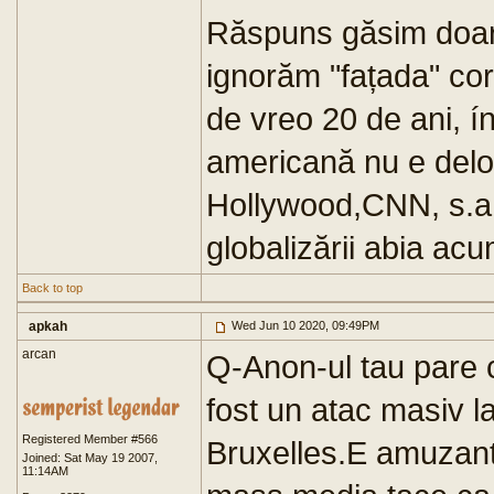
Răspuns găsim doar 
ignorăm "fațada" core
de vreo 20 de ani, í
americană nu e deloc
Hollywood,CNN, s.a.m
globalizării abia acu
Back to top
apkah
Wed Jun 10 2020, 09:49PM
arcan
Q-Anon-ul tau pare c
fost un atac masiv la
Registered Member #566
Bruxelles.E amuzant(t
Joined: Sat May 19 2007,
11:14AM