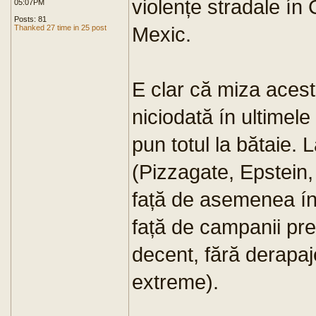
violențe stradale ín C
05:07PM
Posts: 81
Mexic.
Thanked 27 time in 25 post
E clar că miza acest
niciodată ín ultimele
pun totul la bătaie. 
(Pizzagate, Epstein,
față de asemenea ínc
față de campanii pr
decent, fără derapa
extreme).