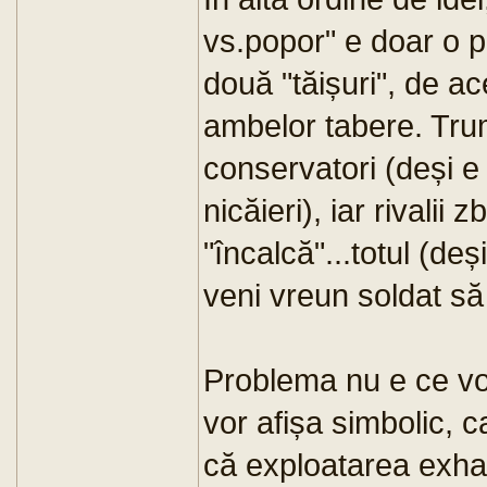
vs.popor" e doar o 
două "tăișuri", de a
ambelor tabere. Trum
conservatori (deși e
nicăieri), iar rivalii 
"încalcă"...totul (de
veni vreun soldat să l
Problema nu e ce vor
vor afișa simbolic, c
că exploatarea exha