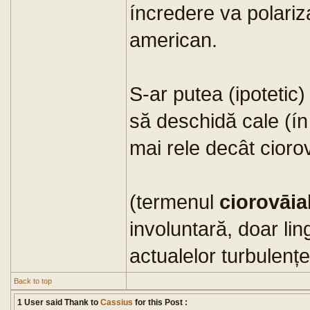
íncredere va polariz
american.
S-ar putea (ipotetic
să deschidă cale (ín
mai rele decât ciorov
(termenul
ciorovāia
involuntară, doar lin
actualelor turbulențe
Back to top
1 User said Thank to
Cassius
for this Post :