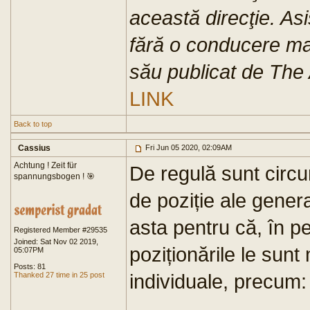
această direcţie. Asi
fără o conducere mat
său publicat de The A
LINK
Back to top
Cassius
Fri Jun 05 2020, 02:09AM
Achtung ! Zeit für
De regulă sunt circu
spannungsbogen ! 🎯
de poziție ale general
asta pentru că, în p
Registered Member #29535
Joined: Sat Nov 02 2019,
poziționările le sunt
05:07PM
Posts: 81
individuale, precum:
Thanked 27 time in 25 post