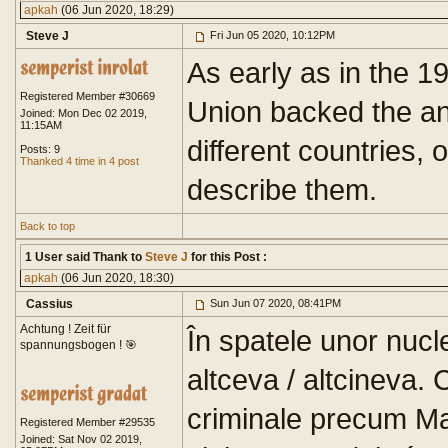
apkah
(06 Jun 2020, 18:29)
Steve J
Fri Jun 05 2020, 10:12PM
As early as in the 1
Registered Member #30669
Union backed the an
Joined: Mon Dec 02 2019,
11:15AM
different countries, 
Posts: 9
Thanked 4 time in 4 post
describe them.
Back to top
1 User said Thank to
Steve J
for this Post :
apkah
(06 Jun 2020, 18:30)
Cassius
Sun Jun 07 2020, 08:41PM
Achtung ! Zeit für
În spatele unor nuc
spannungsbogen ! 🎯
altceva / altcineva. 
criminale precum Ma
Registered Member #29535
Joined: Sat Nov 02 2019,