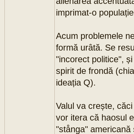
alienarea accentuat
imprimat-o populație
Acum problemele net
formă urâtă. Se resu
"incorect politice", 
spirit de frondă (chi
ideația Q).
Valul va crește, căci
vor itera că haosul e
"stånga" americană s