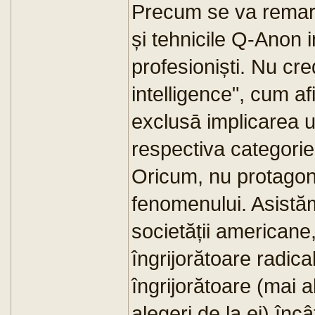
Precum se va remarca 
și tehnicile Q-Anon 
profesioniști. Nu cre
intelligence", cum af
exclusā implicarea un
respectiva categorie
Oricum, nu protagoniș
fenomenului. Asistăm
societății americane
îngrijorătoare radica
îngrijorătoare (mai a
alegeri de la ei) înc