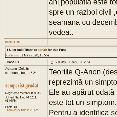
ani,populatia este to
spre un razboi civil
seamana cu decembr
vedea..
Back to top
1 User said Thank to
apkah
for this Post :
Cassius
(31 May 2020, 15:55)
Cassius
Sun May 31 2020, 04:22PM
Achtung ! Zeit für
Teoriile Q-Anon (deș
spannungsbogen ! 🎯
reprezintă un simpt
Ele au apărut odată
Registered Member #29535
Joined: Sat Nov 02 2019,
este tot un simptom.
05:07PM
Posts: 81
Pentru a identifica 
Thanked 27 time in 25 post