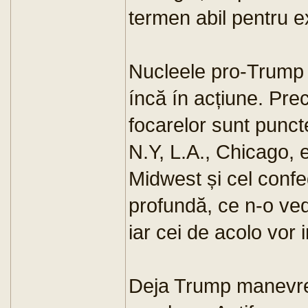
termen abil pentru 
Nucleele pro-Trump (
íncă ín acțiune. Pre
focarelor sunt punct
N.Y, L.A., Chicago, 
Midwest și cel confe
profundă, ce n-o ve
iar cei de acolo vor i
Deja Trump manevre