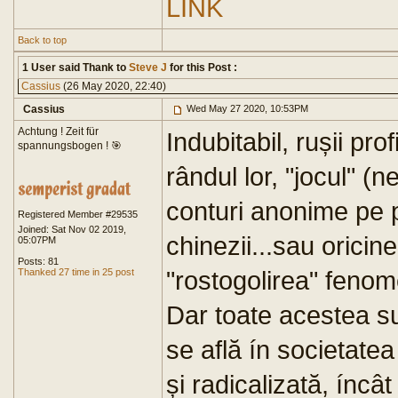
LINK
Back to top
1 User said Thank to
Steve J
for this Post :
Cassius
(26 May 2020, 22:40)
Cassius
Wed May 27 2020, 10:53PM
Achtung ! Zeit für
Indubitabil, rușii pro
spannungsbogen ! 🎯
rândul lor, "jocul" (n
conturi anonime pe pl
Registered Member #29535
Joined: Sat Nov 02 2019,
chinezii...sau oricin
05:07PM
Posts: 81
"rostogolirea" fenom
Thanked 27 time in 25 post
Dar toate acestea su
se află ín societate
și radicalizată, íncât