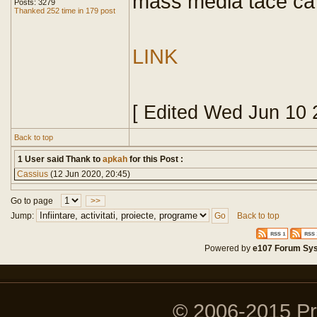
mass media tace ca 
Posts: 3279
Thanked 252 time in 179 post
LINK
[ Edited Wed Jun 10 
Back to top
1 User said Thank to
apkah
for this Post :
Cassius
(12 Jun 2020, 20:45)
Go to page
>>
Jump:
Back to top
Powered by
e107 Forum Sy
© 2006-2015 P