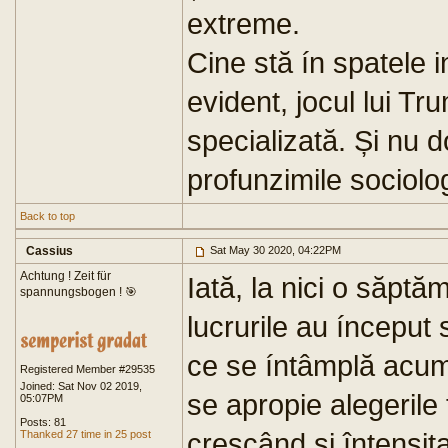
extreme.
Cine stă ín spatele in
evident, jocul lui Tr
specializată. Și nu d
profunzimile sociologi
Back to top
Cassius
Sat May 30 2020, 04:22PM
Achtung ! Zeit für
Iată, la nici o săptă
spannungsbogen ! 🎯
lucrurile au ínceput 
ce se íntâmplă acu
Registered Member #29535
Joined: Sat Nov 02 2019,
se apropie alegerile 
05:07PM
Posts: 81
crescând și întensit
Thanked 27 time in 25 post