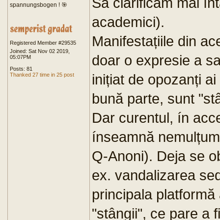
Să clarificăm mai ín
spannungsbogen ! 🎯
academici).
Manifestațiile din ac
Registered Member #29535
Joined: Sat Nov 02 2019,
doar o expresie a sa
05:07PM
Posts: 81
inițiat de opozanți ai
Thanked 27 time in 25 post
bună parte, sunt "stâ
Dar curentul, ín acce
ínseamnă nemulțumire
Q-Anoni). Deja se ob
ex. vandalizarea se
principala platformă
"stângii", ce pare a f