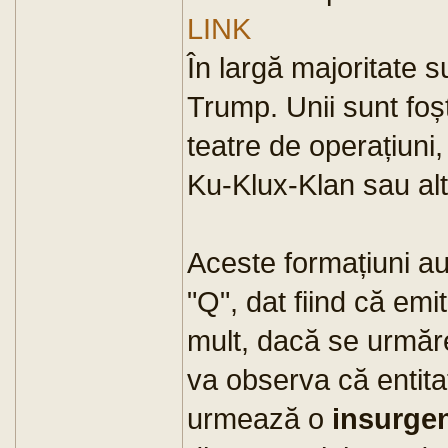
LINK
În largă majoritate 
Trump. Unii sunt foșt
teatre de operațiuni, 
Ku-Klux-Klan sau alt
Aceste formațiuni au
"Q", dat fiind că emi
mult, dacă se urmăre
va observa că entita
urmează o
insurge