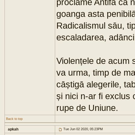
proclame Antifa ca nu
goanga asta penibil
Radicalismul sāu, tip
escaladarea, adāncin
Violențele de acum 
va urma, timp de mai 
cāștigā alegerile, t
și nici n-ar fi exclu
rupe de Uniune.
Back to top
apkah
Tue Jun 02 2020, 05:23PM