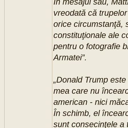
În mesajul său, Matt
vreodată că trupelor
orice circumstanţă, 
constituţionale ale c
pentru o fotografie 
Armatei”.
„Donald Trump este p
mea care nu încear
american - nici măc
În schimb, el încea
sunt consecinţele a t