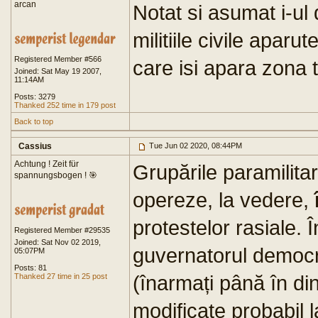
arcan
Notat si asumat i-ul
militiile civile aparut
Registered Member #566
care isi apara zona t
Joined: Sat May 19 2007,
11:14AM
Posts: 3279
Thanked 252 time in 179 post
Back to top
Cassius
Tue Jun 02 2020, 08:44PM
Achtung ! Zeit für
Grupările paramilitar
spannungsbogen ! 🎯
opereze, la vedere,
protestelor rasiale.
Registered Member #29535
Joined: Sat Nov 02 2019,
guvernatorul democr
05:07PM
Posts: 81
(înarmați până în din
Thanked 27 time in 25 post
modificate probabil 