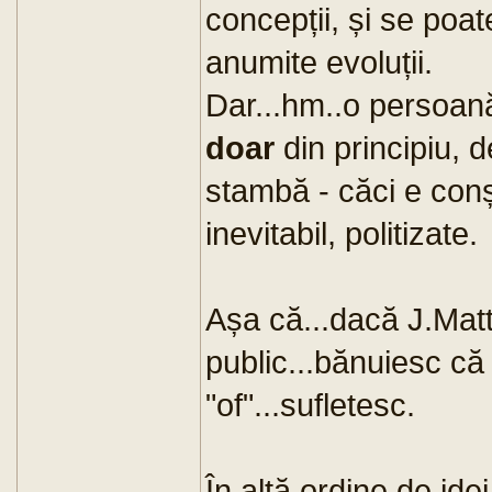
concepții, și se poat
anumite evoluții.
Dar...hm..o persoan
doar
din principiu, d
stambă - căci e conșt
inevitabil, politizate.
Așa că...dacă J.Matt
public...bănuiesc că
"of"...sufletesc.
În altă ordine de ide