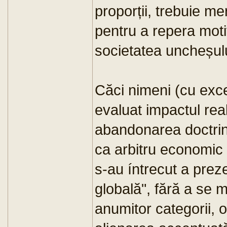
proporții, trebuie me
pentru a repera motiv
societatea uncheșul
Căci nimeni (cu exce
evaluat impactul real
abandonarea doctrin
ca arbitru economic
s-au íntrecut a preze
globală", fără a se 
anumitor categorii, or