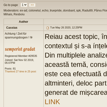
Go to page
>>
Moderators: ex-ad, colonelul, echo, truepride, dorobant, spk, Radu89, Pârvu Flor
Mihais, Resboiu
Author
Cassius
Tue May 26 2020, 12:25PM
Achtung ! Zeit für
Reiau acest topic, în
spannungsbogen ! 🎯
contextul și s-a ínțele
Din multiplele analiz
Registered Member #29535
Joined: Sat Nov 02 2019,
această temă, consi
05:07PM
Posts: 81
este cea efectuată d
Thanked 27 time in 25 post
altminteri, deloc par
generat de mișcarea
LINK