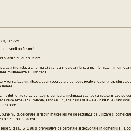
008, 01:17PM
 ai venit pe forum !
ri si altii e cu dus si intors...
mea asta (nu asta, aia normala) strungarii lucreaza la strung, informatorii informeaz
nii militieneaza si ITisti fac IT.
ea vrea sa faca un altceva decit ceea ce are de facut, poate si datorita faptului ca 
spundere ...
institutiile fac ce au de facut si cumpara, inchiriaza sau fac cumva sa ii lase pe cei
aca orice altceva : curatenie, sandwiciuri, apa calda si IT - ele (institutiile) fiind doar
eratoare ....
pune multa cercetare si riscuri majore legate de rezultatul de utilizare si comercial 
rea bine dupa toti acesti ani.
n lege SRI sau STS au si prerogative de cercetare si dezvoltare in domeniul IT la 