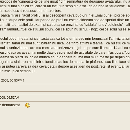
propos de "cunoaste-te pe tine insuti" din semnatura de deasupra avatarului...nu am
ni si mai ales cu cei care si-au facut un scop din asta...ca da bne la "audienta"...a
a straduiesc si reusesc demult...vorbesti
 parca mi'ai si facut profilul si ai descoperit ceva bug-uri in el...mai pune lipici pe eti
i sunt dupa cele profi ..iar partea de profi nu este nicidecum asa de speriat dintr-un
nistii la un astfel de exam pt ca tre sa se prezinte cu "tzidula" la tov' cololnelu' ...al
'am lamurit..."Cei ce stiu..nu spun...cei ce spun nu scriu...(stop) cei ce scriu nu s
pectul pt dumneata..sincer...asta asa ca tot te urmaresc prin forum...azi l'am vizitat 
tenta"...tanar nu mai sunt..batran nu inca...de "inrolat" imi e teama ...ca nu stiu ce 
smul si seriozitatea care ma cam caracterizeaza in job-ul pe care il am de 14 ani cu 
e pasul daca as avea mai multe date despre tipul de activitate de care m'as putea "b
 teama sa pierd un loc de munca f bun dar care nu ma mai multumeste pe deplin dpdv
egula sa stai prea mult intr-o functie sau loc de munca..te plafonezi sau ti se face sil
i ar putea careva sa dea ceva detalii despre acest gen de post..retelist eventual..ar f
i nimic...pica semnalul...
7 2008, 06:53PM ]
008, 06:57AM
e demonstrat ....