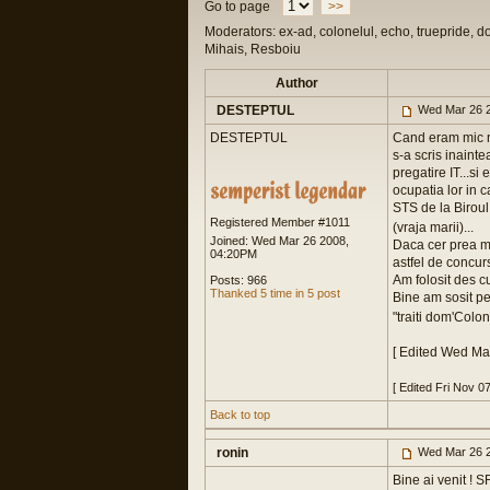
Go to page
>>
Moderators: ex-ad, colonelul, echo, truepride, d
Mihais, Resboiu
Author
DESTEPTUL
Wed Mar 26 2
DESTEPTUL
Cand eram mic ma
s-a scris inaint
pregatire IT...s
ocupatia lor in 
STS de la Biroul 
Registered Member #1011
(vraja marii)...
Joined: Wed Mar 26 2008,
Daca cer prea mu
04:20PM
astfel de concur
Am folosit des 
Posts: 966
Thanked 5 time in 5 post
Bine am sosit p
"traiti dom'Colon
[ Edited Wed Ma
[ Edited Fri Nov 0
Back to top
ronin
Wed Mar 26 2
Bine ai venit ! S