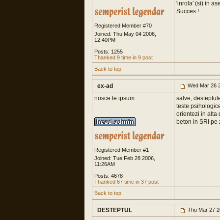
'inrola' (si) in 
Succes !
Registered Member #70
Joined: Thu May 04 2006,
12:40PM
Posts: 1255
Thanked 9 time in 9 post
Back to top
ex-ad
Wed Mar 26 2
nosce te ipsum
salve, desteptule
teste psihologic
orientezi in alta
beton in SRI pe 
Registered Member #1
Joined: Tue Feb 28 2006,
11:26AM
Posts: 4678
Thanked 67 time in 37 post
Back to top
DESTEPTUL
Thu Mar 27 2