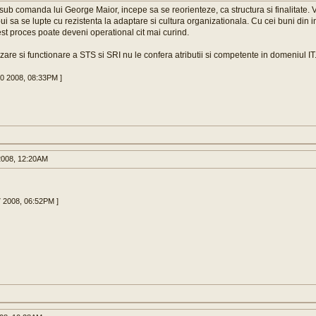
sub comanda lui George Maior, incepe sa se reorienteze, ca structura si finalitate. V
ebui sa se lupte cu rezistenta la adaptare si cultura organizationala. Cu cei buni din in
cest proces poate deveni operational cit mai curind.
zare si functionare a STS si SRI nu le confera atributii si competente in domeniul IT
30 2008, 08:33PM ]
008, 12:20AM
7 2008, 06:52PM ]