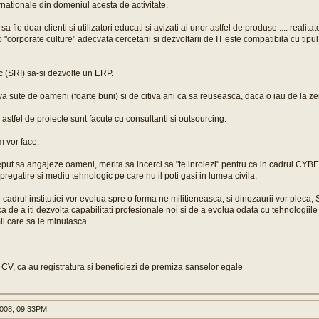
ernationale din domeniul acesta de activitate.
 sa fie doar clienti si utilizatori educati si avizati ai unor astfel de produse .... reali
"corporate culture" adecvata cercetarii si dezvoltarii de IT este compatibila cu tipul
c (SRI) sa-si dezvolte un ERP.
va sute de oameni (foarte buni) si de citiva ani ca sa reuseasca, daca o iau de la ze
 astfel de proiecte sunt facute cu consultanti si outsourcing.
m vor face.
put sa angajeze oameni, merita sa incerci sa "te inrolezi" pentru ca in cadrul CYB
pregatire si mediu tehnologic pe care nu il poti gasi in lumea civila.
n cadrul institutiei vor evolua spre o forma ne militieneasca, si dinozaurii vor pleca,
a de a iti dezvolta capabilitati profesionale noi si de a evolua odata cu tehnologiile v
mii care sa le minuiasca.
 un CV, ca au registratura si beneficiezi de premiza sanselor egale
008, 09:33PM