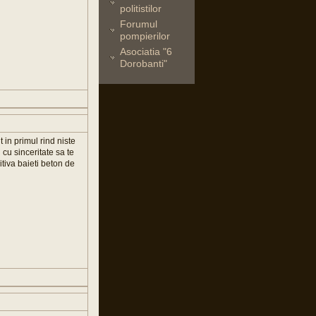
politistilor
Forumul
pompierilor
Asociatia "6
Dorobanti"
t in primul rind niste
cu sinceritate sa te
citiva baieti beton de