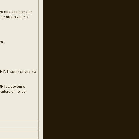
tatea nu o cunosc, dar
 de organizatie si
ro.
ERINT, sunt convins ca
 SRI va deveni o
iitorului - ei vor