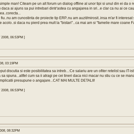
simple man! Citeam pe un alt forum un dialog offline al unor tipi si unul din ei da o r
 daca ai ajuns sa pui intrebari dintr'astea cu angajarea in sri...e clar ca nu ai ce cau
ea..corecta...
fiu..nu am cunostinta de proiecte tip ERP..nu am auzit/mirosit..insa m'ar fi interesat
 acolo..si daca nu pierd prea mult la "bistari"...ca mai am si "famelie mare coane 
7 2008, 06:53PM ]
008, 03:19PM
ut discutia si este posibilitatea sa intreb...:Ce salariu are un ofiter retelist sau IT-is
 sa spuna...altfel cum sa ii atragi pe cei tineri daca nici macar nu stiu cu ce se man
 implicatii presupune o angajare...CAT MAI MULTE DETALII!
7 2008, 06:53PM ]
008, 08:32PM