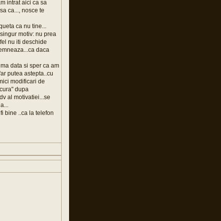
 intrat aici ca sa
sa ca..., nosce te
queta ca nu tine...
 singur motiv: nu prea
tfel nu iti deschide
e semneaza...ca daca
prima data si sper ca am
m'ar putea astepta..cu
mici modificari de
ucura" dupa
 al motivatiei...se
a...
i bine ..ca la telefon