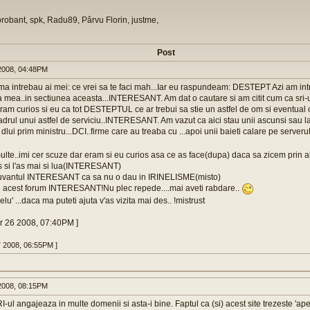
orobant, spk, Radu89, Pârvu Florin, justme,
Post
008, 04:48PM
 intrebau ai mei: ce vrei sa te faci mah...Iar eu raspundeam: DESTEPT Azi am intrat 
ea mea..in sectiunea aceasta...INTERESANT. Am dat o cautare si am citit cum ca sri-u
i eram curios si eu ca tot DESTEPTUL ce ar trebui sa stie un astfel de om si eventual 
cadrul unui astfel de serviciu..INTERESANT. Am vazut ca aici stau unii ascunsi sau l
dlui prim ministru...DCI..firme care au treaba cu ...apoi unii baieti calare pe server
lte..imi cer scuze dar eram si eu curios asa ce as face(dupa) daca sa zicem prin 
s si l'as mai si lua(INTERESANT)
cuvantul INTERESANT ca sa nu o dau in IRINELISME(misto)
e acest forum INTERESANT!Nu plec repede....mai aveti rabdare..
elu' ...daca ma puteti ajuta v'as vizita mai des.. !mistrust
r 26 2008, 07:40PM ]
7 2008, 06:55PM ]
008, 08:15PM
RI-ul angajeaza in multe domenii si asta-i bine. Faptul ca (si) acest site trezeste 'apeti