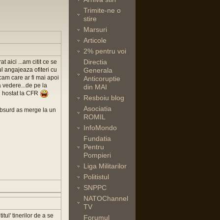
Trimite-ne o
stire
Marsuri
Articole
2% pentru voi
Directia
aici ...am citit ce se
l angajeaza ofiteri cu
Generala
cam care ar fi mai apoi
Anticoruptie
a vedere...de pe la
din MAI
ul hostat la CFR
Resboiu blog
Asociatia
absurd as merge la un
ROMIL
InfoMondo
Fundatia
Pentru
Pompieri
Liga Militarilor
Politistul
SNPPC
NATOChannel
TV
tul' tinerilor de a se
Forumul