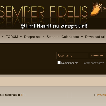
FORUM
Despre noi
Statut
Galeria foto
Download-uri
Remember me
Forgot password?
ate nationala ::
SRI
<<
Previou