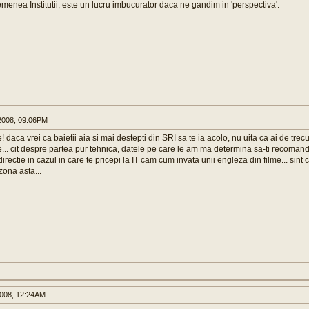
asemenea Institutii, este un lucru imbucurator daca ne gandim in 'perspectiva'.
008, 09:06PM
! daca vrei ca baietii aia si mai destepti din SRI sa te ia acolo, nu uita ca ai de trecu
e... cit despre partea pur tehnica, datele pe care le am ma determina sa-ti recomand 
 directie in cazul in care te pricepi la IT cam cum invata unii engleza din filme... sint 
zona asta...
008, 12:24AM