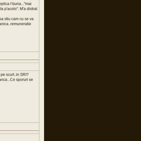
eplica f buna..."mai
ta p'acolo". M'a distrat
 sa stiu cam cu se va
Fanica..remuneratie
t pe scurt..in SRI?
anca...Ce sporuri se