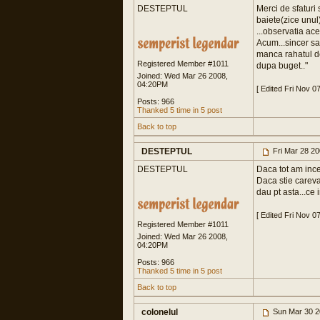
DESTEPTUL
Merci de sfaturi 
baiete(zice unul)
...observatia ace
Acum...sincer sa 
manca rahatul de
Registered Member #1011
dupa buget.."
Joined: Wed Mar 26 2008,
04:20PM
[ Edited Fri Nov 0
Posts: 966
Thanked 5 time in 5 post
Back to top
DESTEPTUL
Fri Mar 28 2
DESTEPTUL
Daca tot am incep
Daca stie careva
dau pt asta...ce
[ Edited Fri Nov 0
Registered Member #1011
Joined: Wed Mar 26 2008,
04:20PM
Posts: 966
Thanked 5 time in 5 post
Back to top
colonelul
Sun Mar 30 2