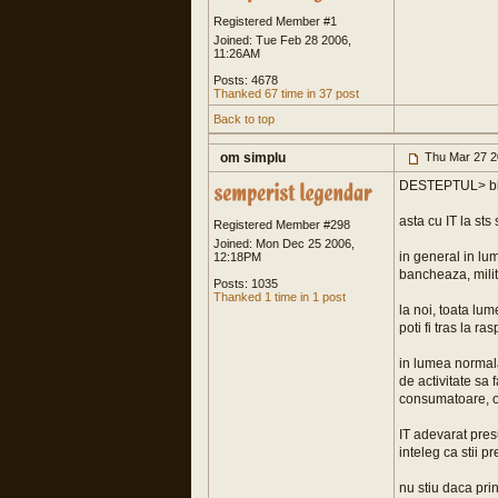
Registered Member #1
Joined: Tue Feb 28 2006,
11:26AM
Posts: 4678
Thanked 67 time in 37 post
Back to top
om simplu
Thu Mar 27 2
DESTEPTUL> bine
asta cu IT la sts s
Registered Member #298
Joined: Mon Dec 25 2006,
in general in lu
12:18PM
bancheaza, militie
Posts: 1035
Thanked 1 time in 1 post
la noi, toata lum
poti fi tras la ra
in lumea normala 
de activitate sa f
consumatoare, op
IT adevarat presu
inteleg ca stii p
nu stiu daca pri