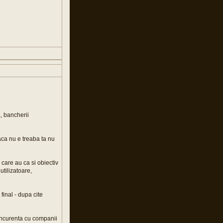
a, bancherii
daca nu e treaba ta nu
 care au ca si obiectiv
 utilizatoare,
final - dupa cite
concurenta cu companii