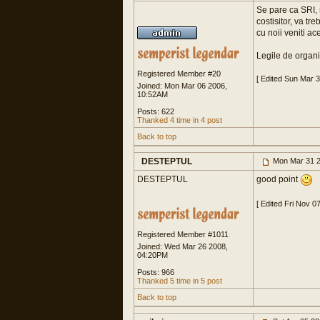
Se pare ca SRI, 
costisitor, va tr
cu noii veniti a
Legile de organi
Registered Member #20
[ Edited Sun Mar 
Joined: Mon Mar 06 2006,
10:52AM
Posts: 622
Thanked 4 time in 4 post
Back to top
DESTEPTUL
Mon Mar 31 2
DESTEPTUL
good point
[ Edited Fri Nov 0
Registered Member #1011
Joined: Wed Mar 26 2008,
04:20PM
Posts: 966
Thanked 5 time in 5 post
Back to top