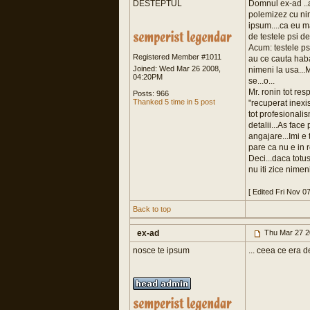
DESTEPTUL
Domnul ex-ad ..a
polemizez cu nime
ipsum....ca eu m
de testele psi de
Acum: testele ps
Registered Member #1011
au ce cauta habar
Joined: Wed Mar 26 2008,
nimeni la usa...M
04:20PM
se...o...
Mr. ronin tot res
Posts: 966
Thanked 5 time in 5 post
"recuperat inexis
tot profesionali
detalii...As fac
angajare...Imi e
pare ca nu e in r
Deci...daca totus
nu iti zice nimen
[ Edited Fri Nov 0
Back to top
ex-ad
Thu Mar 27 2
nosce te ipsum
... ceea ce era d