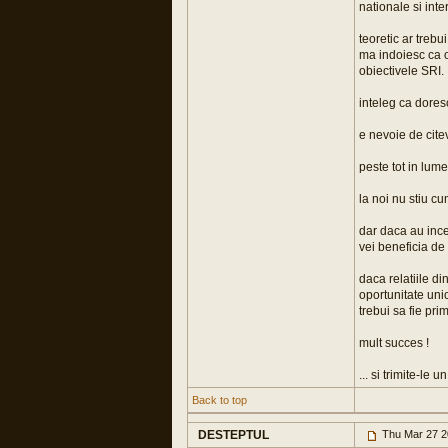
nationale si int
teoretic ar trebui
ma indoiesc ca o 
obiectivele SRI.
inteleg ca dores
e nevoie de cite
peste tot in lume
la noi nu stiu cu
dar daca au ince
vei beneficia de 
daca relatiile di
oportunitate unic
trebui sa fie pri
mult succes !
... si trimite-le
Back to top
DESTEPTUL
Thu Mar 27 2