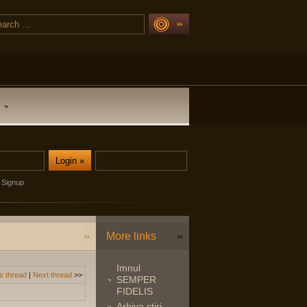
Signup
More links
Imnul
s thread
|
Next thread
>>
SEMPER
FIDELIS
Arhiva stiri