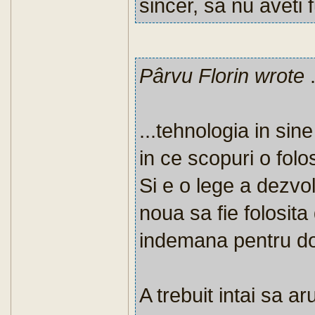
sincer, sa nu aveti f
Pârvu Florin wrote
.
...tehnologia in sin
in ce scopuri o folo
Si e o lege a dezvo
noua sa fie folosita 
indemana pentru do
A trebuit intai sa