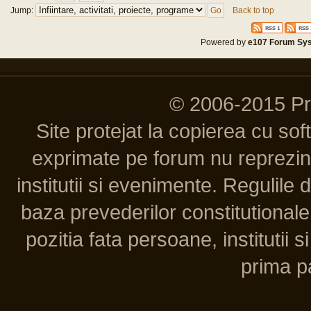
Jump:
Back to top
Powered by
e107 Forum Sy
© 2006-2015 P
Site protejat la copierea cu so
exprimate pe forum nu reprezint
institutii si evenimente. Regulile 
baza prevederilor constitutionale 
pozitia fata persoane, institutii s
prima pa