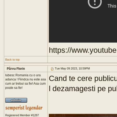
https://www.youtu
Back to top
Pârvu Florin
Tue May 09 2023, 10:59PM
Iubesc Romania cu o ura
Cand te cere publicul
adanca ! Fiindca nu este asa
cum ar trebui sa fie! Asa cum
l dezamagesti pe pu
poate sa fie!
Registered Member #1287