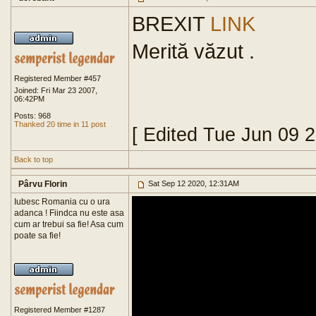
BREXIT
LINK
Merită văzut .
Registered Member #457
Joined: Fri Mar 23 2007,
06:42PM
Posts: 968
Thanked 20 time in 11 post
[ Edited Tue Jun 09 
Back to top
Pârvu Florin
Sat Sep 12 2020, 12:31AM
Iubesc Romania cu o ura
adanca ! Fiindca nu este asa
cum ar trebui sa fie! Asa cum
poate sa fie!
Registered Member #1287