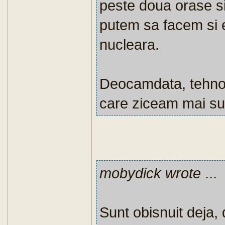
peste doua orase s
putem sa facem si el
nucleara.
Deocamdata, tehnolo
care ziceam mai sus
mobydick wrote
...
Sunt obisnuit deja, 