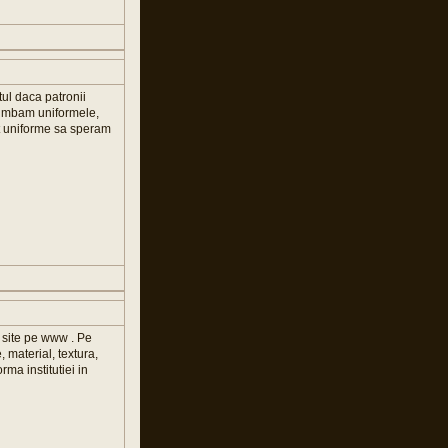
ltul daca patronii
chimbam uniformele,
at uniforme sa speram
u site pe www . Pe
 material, textura,
rma institutiei in