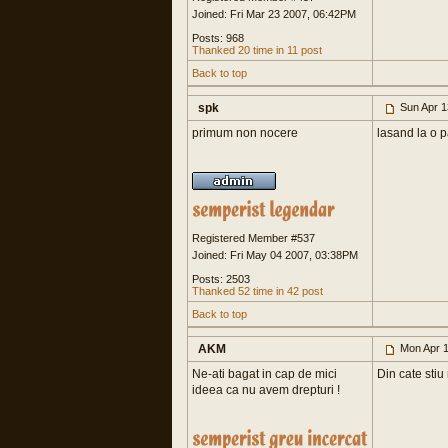
Joined: Fri Mar 23 2007, 06:42PM
Posts: 968
Thanked 20 time in 11 post
Back to top
spk
Sun Apr 1
primum non nocere
lasand la o p
Registered Member #537
Joined: Fri May 04 2007, 03:38PM
Posts: 2503
Thanked 52 time in 42 post
Back to top
AKM
Mon Apr 1
Ne-ati bagat in cap de mici
Din cate stiu
ideea ca nu avem drepturi !