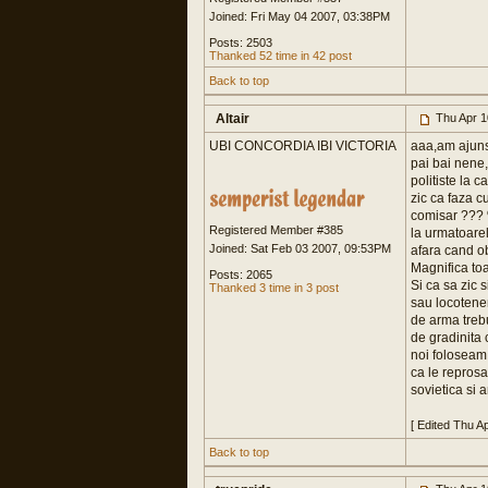
Joined: Fri May 04 2007, 03:38PM
Posts: 2503
Thanked 52 time in 42 post
Back to top
Altair
Thu Apr 1
UBI CONCORDIA IBI VICTORIA
aaa,am ajuns 
pai bai nene,
politiste la 
zic ca faza cu
comisar ??? 
Registered Member #385
la urmatoare
Joined: Sat Feb 03 2007, 09:53PM
afara cand ob
Magnifica toa
Posts: 2065
Si ca sa zic 
Thanked 3 time in 3 post
sau locotenen
de arma trebu
de gradinita 
noi foloseam 
ca le reprosa
sovietica si 
[ Edited Thu A
Back to top