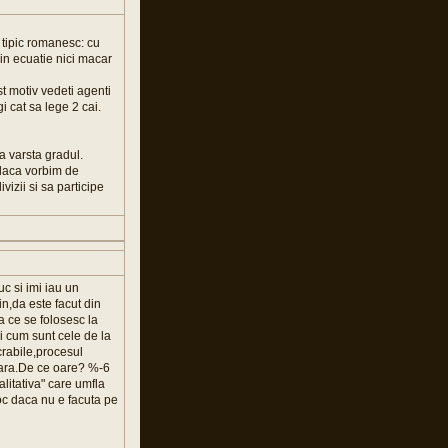
 tipic romanesc: cu
 in ecuatie nici macar
t motiv vedeti agenti
i cat sa lege 2 cai.
a varsta gradul.
 daca vorbim de
izii si sa participe
c si imi iau un
n,da este facut din
a ce se folosesc la
i cum sunt cele de la
crabile,procesul
para.De ce oare? %-6
alitativa" care umfla
joc daca nu e facuta pe