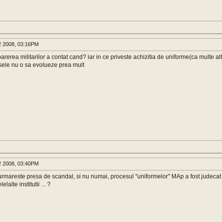
2 2008, 03:16PM
parerea militarilor a contat cand? iar in ce priveste achizitia de uniforme(ca multe al
esele nu o sa evolueze prea mult
2 2008, 03:40PM
rmareste presa de scandal, si nu numai, procesul "uniformelor" MAp a fost judecat 
lalte institutii ... ?