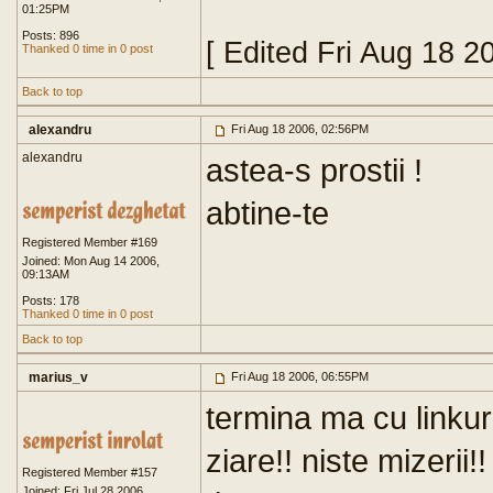
01:25PM
Posts: 896
[ Edited Fri Aug 18 2
Thanked 0 time in 0 post
Back to top
alexandru
Fri Aug 18 2006, 02:56PM
alexandru
astea-s prostii !
abtine-te
Registered Member #169
Joined: Mon Aug 14 2006,
09:13AM
Posts: 178
Thanked 0 time in 0 post
Back to top
marius_v
Fri Aug 18 2006, 06:55PM
termina ma cu linkur
ziare!! niste mizerii!
Registered Member #157
Joined: Fri Jul 28 2006,