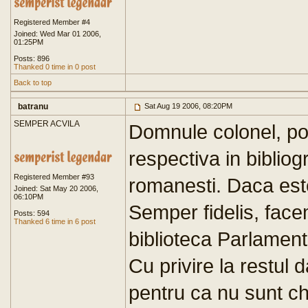
Registered Member #4
Joined: Wed Mar 01 2006,
01:25PM
Posts: 896
Thanked 0 time in 0 post
Back to top
batranu
Sat Aug 19 2006, 08:20PM
SEMPER ACVILA
Domnule colonel, po
respectiva in bibliogr
Registered Member #93
romanesti. Daca este
Joined: Sat May 20 2006,
06:10PM
Semper fidelis, face
Posts: 594
Thanked 6 time in 6 post
biblioteca Parlamen
Cu privire la restul 
pentru ca nu sunt chi