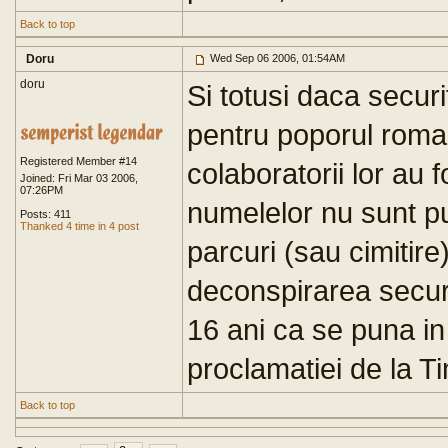
Back to top
Doru
Wed Sep 06 2006, 01:54AM
doru
Si totusi daca securi
pentru poporul roman 
Registered Member #14
colaboratorii lor au 
Joined: Fri Mar 03 2006,
07:26PM
numelelor nu sunt pub
Posts: 411
Thanked 4 time in 4 post
parcuri (sau cimitire)
deconspirarea securi
16 ani ca se puna in
proclamatiei de la T
Back to top