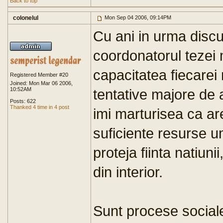
Back to top
colonelul
Mon Sep 04 2006, 09:14PM
Cu ani in urma discu
coordonatorul tezei 
capacitatea fiecarei 
Registered Member #20
Joined: Mon Mar 06 2006,
10:52AM
tentative majore de 
Posts: 622
Thanked 4 time in 4 post
imi marturisea ca ar
suficiente resurse u
proteja fiinta natiunii
din interior.
Sunt procese social