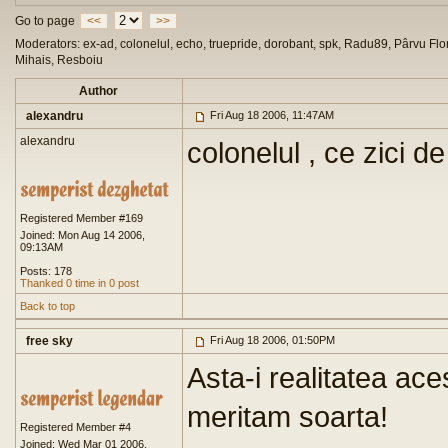
Go to page
<<
>>
Moderators: ex-ad, colonelul, echo, truepride, dorobant, spk, Radu89, Pârvu Flor
Mihais, Resboiu
Author
alexandru
Fri Aug 18 2006, 11:47AM
alexandru
colonelul , ce zici d
Registered Member #169
Joined: Mon Aug 14 2006,
09:13AM
Posts: 178
Thanked 0 time in 0 post
Back to top
free sky
Fri Aug 18 2006, 01:50PM
Asta-i realitatea ace
meritam soarta!
Registered Member #4
Joined: Wed Mar 01 2006,