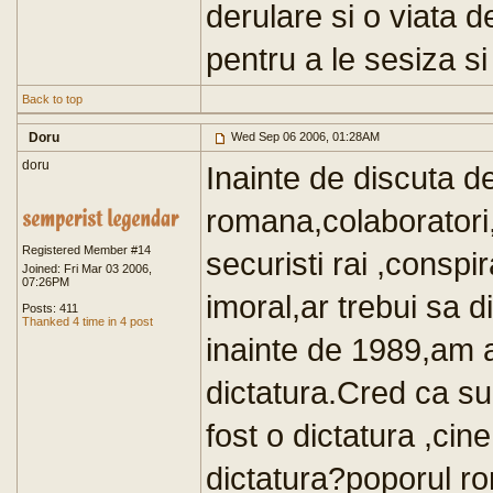
derulare si o viata 
pentru a le sesiza si
Back to top
Doru
Wed Sep 06 2006, 01:28AM
doru
Inainte de discuta d
romana,colaboratori,i
Registered Member #14
securisti rai ,consp
Joined: Fri Mar 03 2006,
07:26PM
imoral,ar trebui sa 
Posts: 411
Thanked 4 time in 4 post
inainte de 1989,am 
dictatura.Cred ca su
fost o dictatura ,cin
dictatura?poporul ro