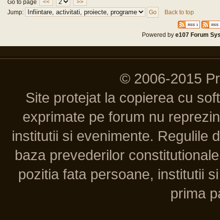
Go to page
<<
>>
Jump:
Back to top
Powered by
e107 Forum Sy
© 2006-2015 P
Site protejat la copierea cu so
exprimate pe forum nu reprezint
institutii si evenimente. Regulile 
baza prevederilor constitutionale 
pozitia fata persoane, institutii s
prima pa