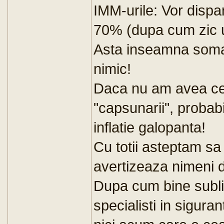
IMM-urile: Vor dispar
70% (dupa cum zic un
Asta inseamna somaj
nimic!
Daca nu am avea cel 
"capsunarii", probab
inflatie galopanta!
Cu totii asteptam sa
avertizeaza nimeni de
Dupa cum bine sublin
specialisti in sigur