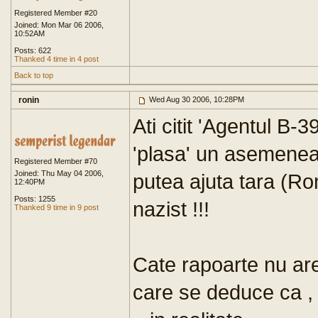
Registered Member #20
Joined: Mon Mar 06 2006,
10:52AM
Posts: 622
Thanked 4 time in 4 post
Back to top
ronin
Wed Aug 30 2006, 10:28PM
Ati citit 'Agentul B-3
'plasa' un asemenea '
Registered Member #70
Joined: Thu May 04 2006,
putea ajuta tara (Ro
12:40PM
Posts: 1255
nazist !!!
Thanked 9 time in 9 post
Cate rapoarte nu are
care se deduce ca , i