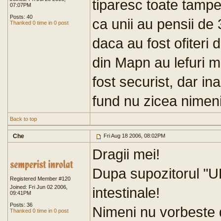
tiparesc toate tampen
07:07PM
Posts: 40
ca unii au pensii de 
Thanked 0 time in 0 post
daca au fost ofiteri de
din Mapn au lefuri m
fost securist, dar ina
fund nu zicea nimeni 
Back to top
Che
Fri Aug 18 2006, 08:02PM
Dragii mei!
Dupa supozitorul "
Registered Member #120
Joined: Fri Jun 02 2006,
intestinale!
09:41PM
Posts: 36
Nimeni nu vorbeste 
Thanked 0 time in 0 post