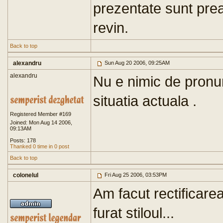
prezentate sunt prea
revin.
Back to top
alexandru
Sun Aug 20 2006, 09:25AM
alexandru
Nu e nimic de pronun
situatia actuala .
Registered Member #169
Joined: Mon Aug 14 2006,
09:13AM
Posts: 178
Thanked 0 time in 0 post
Back to top
colonelul
Fri Aug 25 2006, 03:53PM
Am facut rectificare
furat stiloul...