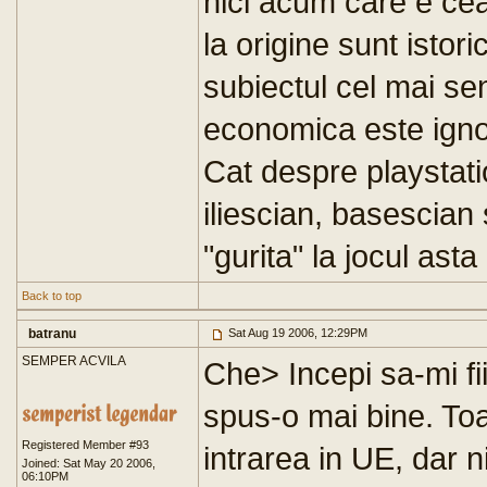
nici acum care e ce
la origine sunt istori
subiectul cel mai sen
economica este ignor
Cat despre playstati
iliescian, basescian
"gurita" la jocul asta 
Back to top
batranu
Sat Aug 19 2006, 12:29PM
SEMPER ACVILA
Che> Incepi sa-mi fii
spus-o mai bine. To
Registered Member #93
intrarea in UE, dar 
Joined: Sat May 20 2006,
06:10PM