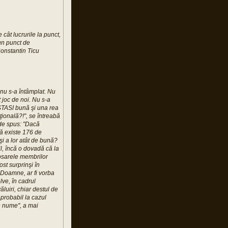
cât lucrurile la punct,
un punct de
Constantin Ticu
nu s-a întâmplat. Nu
ut joc de noi. Nu s-a
 STASI bună şi una rea
ională?!", se întreabă
 de spus: "Dacă
să existe 176 de
 şi a lor atât de bună?
il, încă o dovadă că la
 dosarele membrilor
st surprinşi în
i Doamne, ar fi vorba
lve, în cadrul
ăluiri, chiar destul de
 probabil la cazul
pe nume", a mai