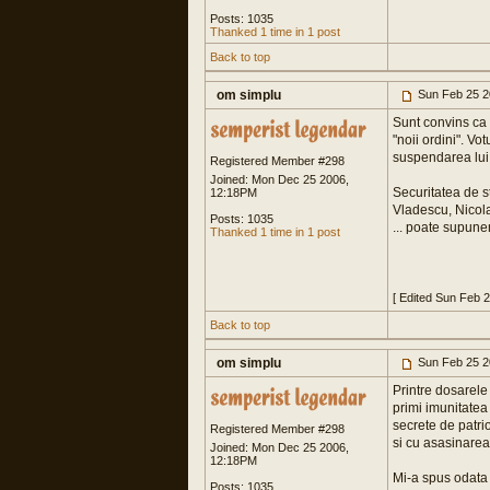
Posts: 1035
Thanked 1 time in 1 post
Back to top
om simplu
Sun Feb 25 2
Sunt convins ca 
"noii ordini". V
suspendarea lui 
Registered Member #298
Joined: Mon Dec 25 2006,
Securitatea de s
12:18PM
Vladescu, Nicola
Posts: 1035
... poate supunem
Thanked 1 time in 1 post
[ Edited Sun Feb 
Back to top
om simplu
Sun Feb 25 2
Printre dosarele
primi imunitatea 
secrete de patriot
Registered Member #298
si cu asasinarea
Joined: Mon Dec 25 2006,
12:18PM
Mi-a spus odata 
Posts: 1035