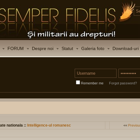
FORUM
Despre noi
Statut
Galeria foto
Download-uri
Remember me
Forgot password?
ate nationala ::
Intelligence-ul romanesc
<<
Previou