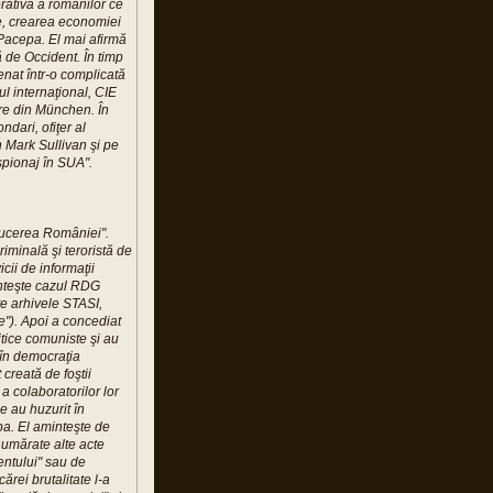
rativă a românilor ce
ice, crearea economiei
 Pacepa. El mai afirmă
ă de Occident. În timp
nat într-o complicată
l internaţional, CIE
ere din München. În
dari, ofiţer al
n Mark Sullivan şi pe
pionaj în SUA".
ducerea României".
iminală şi teroristă de
cii de informaţii
inteşte cazul RDG
e arhivele STASI,
e"). Apoi a concediat
litice comuniste şi au
 în democraţia
 creată de foştii
a colaboratorilor lor
ce au huzurit în
pa. El aminteşte de
numărate alte acte
entului" sau de
ărei brutalitate l-a