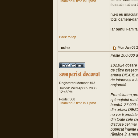
Thanked 0 time in 0 post
ilustrat in atitea 
nu-s eu imaculat 
totzi oameni-dar
iar banul l-am f
Back to top
echo
Mon Jan 08 2
Peste 100.000 de
102.024 dosare d
de către preşedi
arhiva DIE/CIE d
de Informaţii a 
Registered Member #43
naţională.
Joined: Wed Apr 05 2006,
12:46PM
Promisiunea preş
Posts: 308
spionajului român
Thanked 2 time in 1 post
bombă: 27.000 de
din arhiva DIE/C
nu vor fi predat
din toate cele cr
distruse cel mai 
publicat înainte
rămâne în arhiva