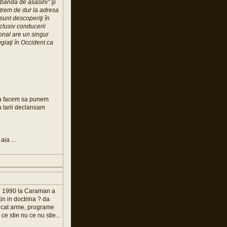
"bandă de asasini" şi
xtrem de dur la adresa
 sunt descoperiţi în
nclusiv conducerii
ional are un singur
giaţi în Occident ca
iba facem sa punem
a tarii declansam
ia ...
 in 1990 la Caraman a
in in doctrina ? da
aficat arme, programe
e stie nu ce nu stie...