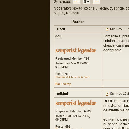
Go to page
<<
>>
Moderators: ex-ad, colonelul, echo, truepride, d
Mihais, Resboiu
Author
Doru
Sun Nov 19 2
doru
Stimabile si pre
cetateni a caror
chestie: cand nu
doar putere
Registered Member #14
Joined: Fri Mar 03 2006,
07:26PM
Posts: 411
Thanked 4 time in 4 post
Back to top
mikhai
Sun Nov 19 2
DORU>eu stiu lo
nu exista om fara
de minute.major
Registered Member #209
Joined: Sat Oct 14 2006,
eu n-am o chesti
08:35PM
nu te speli,asta e
Posts: 491
cum a nasit ilies