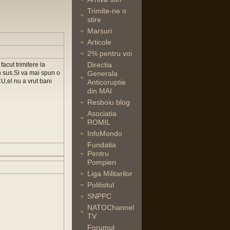
Trimite-ne o
stire
Marsuri
Articole
2% pentru voi
Directia
acut trimitere la
n sus.Si va mai spun o
Generala
U,el nu a vrut bani
Anticoruptie
din MAI
Resboiu blog
Asociatia
ROMIL
InfoMondo
Fundatia
Pentru
Pompieri
Liga Militarilor
Politistul
SNPPC
NATOChannel
TV
Forumul