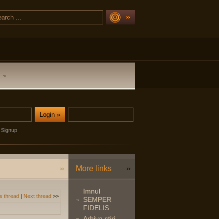
Signup
More links
Imnul
s thread
|
Next thread
>>
SEMPER
FIDELIS
Arhiva stiri