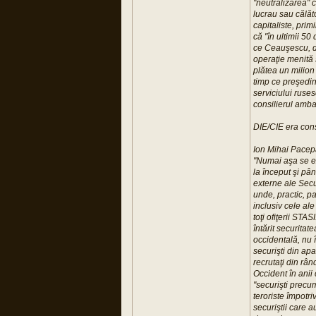
"neutralizarea" 
lucrau sau călăto
capitaliste, pri
că "în ultimii 50
ce Ceauşescu, de
operaţie menită 
plătea un milion
timp ce preşedin
serviciului ruse
consilierul amb
DIE/CIE era cons
Ion Mihai Pacepa
"Numai aşa se ex
la început şi pân
externe ale Secu
unde, practic, p
inclusiv cele al
toţi ofiţerii STA
întărit securita
occidentală, nu î
securişti din apa
recrutaţi din rân
Occident în anii
"securişti precu
teroriste împotr
securiştii care a