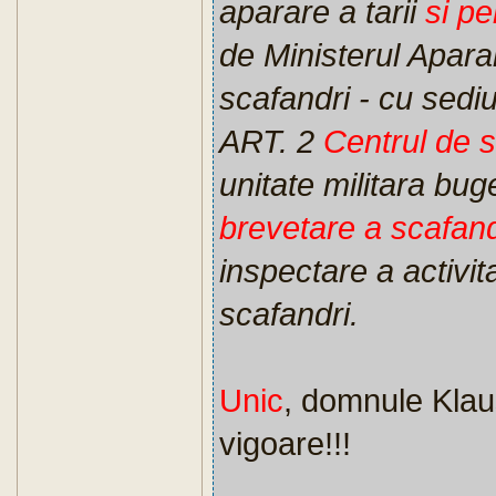
aparare a tarii
si pe
de Ministerul Aparar
scafandri - cu sedi
ART. 2
Centrul de 
unitate militara bug
brevetare a scafand
inspectare a activit
scafandri.
Unic
, domnule Klaus
vigoare!!!