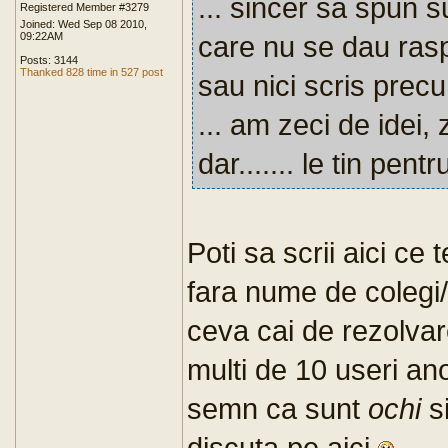
... sincer sa spun s
Registered Member #3279
Joined: Wed Sep 08 2010,
09:22AM
care nu se dau ras
Posts: 3144
Thanked 828 time in 527 post
sau nici scris precu
... am zeci de idei, 
dar....... le tin pentr
Poti sa scrii aici ce
fara nume de colegi/
ceva cai de rezolva
multi de 10 useri an
semn ca sunt
ochi
s
discuta pe aici