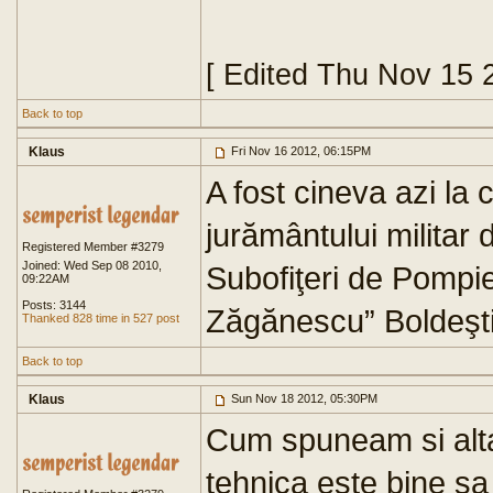
[ Edited Thu Nov 15 
Back to top
Klaus
Fri Nov 16 2012, 06:15PM
A fost cineva azi la
jurământului militar d
Registered Member #3279
Joined: Wed Sep 08 2010,
Subofiţeri de Pompier
09:22AM
Posts: 3144
Zăgănescu” Boldeşti
Thanked 828 time in 527 post
Back to top
Klaus
Sun Nov 18 2012, 05:30PM
Cum spuneam si alta
tehnica este bine sa 