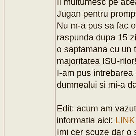
Ii multumesc pe ace
Jugan pentru prompt
Nu m-a pus sa fac o 
raspunda dupa 15 zi
o saptamana cu un t
majoritatea ISU-rilor
I-am pus intrebarea 
dumnealui si mi-a da
Edit: acum am vazut
informatia aici:
LINK
Imi cer scuze dar o s