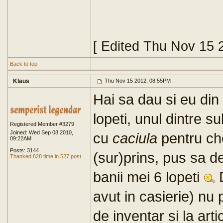
[ Edited Thu Nov 15 
Back to top
Klaus
Thu Nov 15 2012, 08:55PM
Hai sa dau si eu din 
lopeti, unul dintre 
Registered Member #3279
Joined: Wed Sep 08 2010,
cu
caciula
pentru ch
09:22AM
Posts: 3144
(sur)prins, pus sa d
Thanked 828 time in 527 post
banii mei 6 lopeti
D
avut in casierie) nu
de inventar si la arti