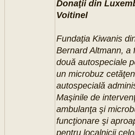
Donaţii din Luxem
Voitinel
Fundaţia Kiwanis di
Bernard Altmann, a 
două autospeciale p
un microbuz cetăţeni
autospecială administ
Maşinile de intervenţi
ambulanţa şi microbu
funcţionare şi aproap
pentru localnicii cel