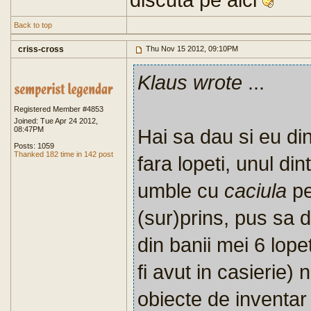
Back to top
criss-cross
Thu Nov 15 2012, 09:10PM
Klaus wrote
...
Registered Member #4853
Joined: Tue Apr 24 2012,
08:47PM
Hai sa dau si eu din
Posts: 1059
Thanked 182 time in 142 post
fara lopeti, unul di
umble cu
caciula
pe
(sur)prins, pus sa 
din banii mei 6 lope
fi avut in casierie)
obiecte de inventar s