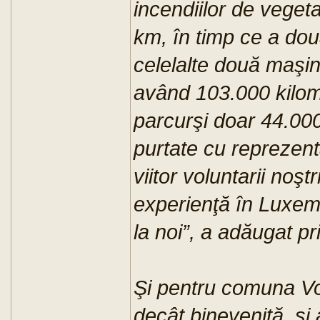
incendiilor de veget
km, în timp ce a dou
celelalte două maşi
având 103.000 kilome
parcurşi doar 44.000 
purtate cu reprezenta
viitor voluntarii noş
experienţă în Luxemb
la noi”, a adăugat p
Şi pentru comuna Voi
decât binevenită, şi 