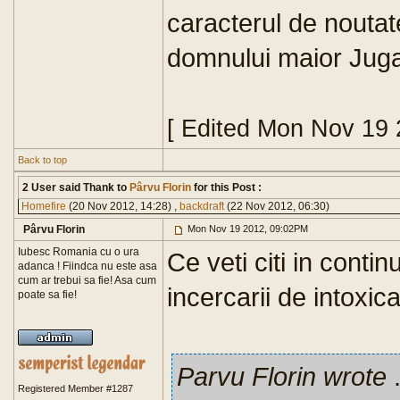
caracterul de noutate
domnului maior Jug
[ Edited Mon Nov 19 
Back to top
2 User said Thank to
Pârvu Florin
for this Post :
Homefire
(20 Nov 2012, 14:28) ,
backdraft
(22 Nov 2012, 06:30)
Pârvu Florin
Mon Nov 19 2012, 09:02PM
Iubesc Romania cu o ura
Ce veti citi in conti
adanca ! Fiindca nu este asa
cum ar trebui sa fie! Asa cum
incercarii de intoxica
poate sa fie!
Parvu Florin wrote
.
Registered Member #1287