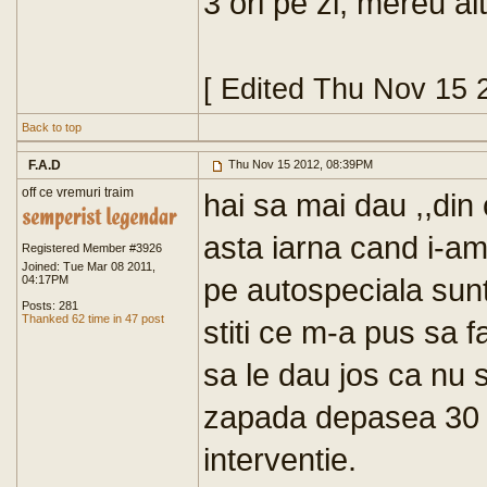
3 ori pe zi, mereu alt
[ Edited Thu Nov 15 
Back to top
F.A.D
Thu Nov 15 2012, 08:39PM
off ce vremuri traim
hai sa mai dau ,,din 
asta iarna cand i-am
Registered Member #3926
Joined: Tue Mar 08 2011,
pe autospeciala sun
04:17PM
Posts: 281
Thanked 62 time in 47 post
stiti ce m-a pus sa f
sa le dau jos ca nu s
zapada depasea 30 c
interventie.