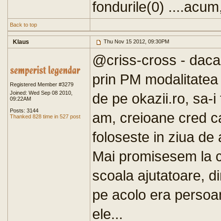
fondurile(0) ....acum
Back to top
Klaus
Thu Nov 15 2012, 09:30PM
@criss-cross - daca 
prin PM modalitatea 
Registered Member #3279
Joined: Wed Sep 08 2010,
de pe okazii.ro, sa-i
09:22AM
Posts: 3144
am, creioane cred ca
Thanked 828 time in 527 post
foloseste in ziua de
Mai promisesem la c
scoala ajutatoare, d
pe acolo era persoa
ele...