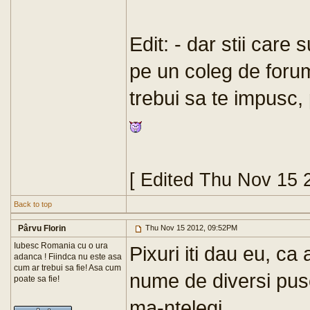
Edit: - dar stii care 
pe un coleg de foru
trebui sa te impusc
[ Edited Thu Nov 15 
Back to top
Pârvu Florin
Thu Nov 15 2012, 09:52PM
Iubesc Romania cu o ura
Pixuri iti dau eu, c
adanca ! Fiindca nu este asa
cum ar trebui sa fie! Asa cum
nume de diversi pusc
poate sa fie!
ma-ntelegi...