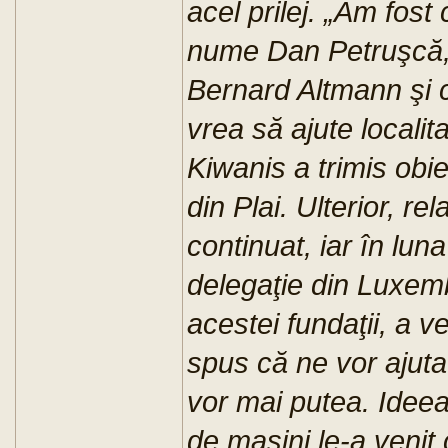
acel prilej. „Am fos
nume Dan Petruşcă, c
Bernard Altmann şi 
vrea să ajute locali
Kiwanis a trimis obi
din Plai. Ulterior, re
continuat, iar în lun
delegaţie din Luxem
acestei fundaţii, a ve
spus că ne vor ajuta
vor mai putea. Ideea
de maşini le-a venit