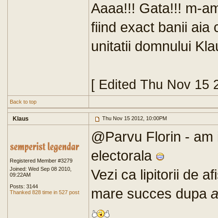
Aaaa!!! Gata!!! m-am
fiind exact banii aia 
unitatii domnului Kla
[ Edited Thu Nov 15 
Back to top
Klaus
Thu Nov 15 2012, 10:00PM
@Parvu Florin - am i
electorala
Registered Member #3279
Joined: Wed Sep 08 2010,
Vezi ca lipitorii de a
09:22AM
Posts: 3144
mare succes dupa
a
Thanked 828 time in 527 post