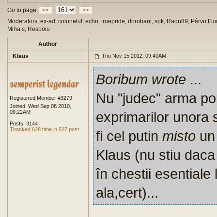
Go to page
<<
>>
Moderators: ex-ad, colonelul, echo, truepride, dorobant, spk, Radu89, Pârvu Flor
Mihais, Resboiu
Author
Klaus
Thu Nov 15 2012, 09:40AM
Boribum wrote
...
Nu "judec" arma po
Registered Member #3279
Joined: Wed Sep 08 2010,
09:22AM
exprimarilor unora s
Posts: 3144
Thanked 828 time in 527 post
fi cel putin
misto
un 
Klaus (nu stiu daca
în chestii esentiale
ala,cert)...