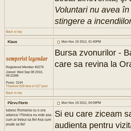
Voluntari nu avea în
stingere a incendiilor
Back to top
Klaus
Mon Nov 19 2012, 01:40PM
Bursa zvonurilor - 
care sa revina la O
Registered Member #3279
Joined: Wed Sep 08 2010,
09:22AM
Posts: 3144
Thanked 828 time in 527 post
Back to top
Pârvu Florin
Mon Nov 19 2012, 04:09PM
Iubesc Romania cu o ura
Si eu care ziceam s
adanca ! Fiindca nu este asa
cum ar trebui sa fie! Asa cum
audienta pentru vizi
poate sa fie!