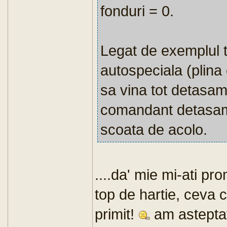
fonduri = 0.
Legat de exemplul
autospeciala (plin
sa vina tot detasame
comandant detasamen
scoata de acolo.
....da' mie mi-ati p
top de hartie, ceva c
primit!
am asteptat