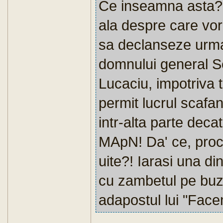
Ce inseamna asta? 
ala despre care vor
sa declanseze urma
domnului general S
Lucaciu, impotriva t
permit lucrul scafand
intr-alta parte deca
MApN! Da' ce, procu
uite?! Iarasi una di
cu zambetul pe buze
adapostul lui "Face