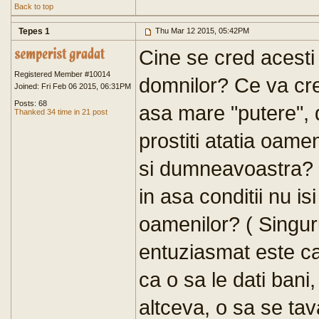
Back to top
Tepes 1
Thu Mar 12 2015, 05:42PM
Cine se cred acesti 
Registered Member #10014
domnilor? Ce va cre
Joined: Fri Feb 06 2015, 06:31PM
Posts: 68
asa mare "putere", 
Thanked 34 time in 21 post
prostiti atatia oamen
si dumneavoastra? 
in asa conditii nu i
oamenilor? ( Singur
entuziasmat este ca
ca o sa le dati bani,
altceva, o sa se tava