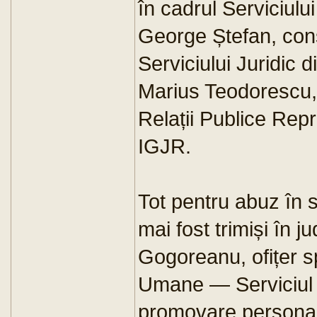
în cadrul Serviciulu
George Ștefan, consi
Serviciului Juridic 
Marius Teodorescu, 
Relații Publice Repr
IGJR.
Tot pentru abuz în se
mai fost trimiși în
Gogoreanu, ofițer sp
Umane — Serviciul r
promovare personal