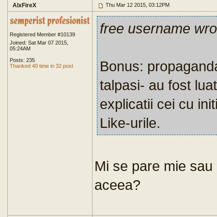
AlxFireX
Thu Mar 12 2015, 03:12PM
free username wro
Registered Member #10139
Joined: Sat Mar 07 2015,
05:24AM
Posts: 235
Bonus: propaganda
Thanked 40 time in 32 post
talpasi- au fost luat
explicatii cei cu in
Like-urile.
Mi se pare mie sau
aceea?