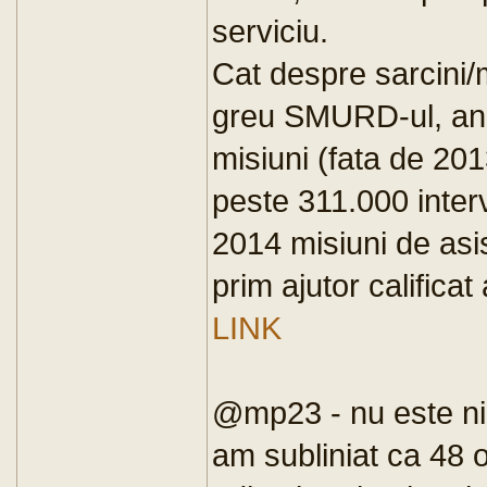
serviciu.
Cat despre sarcini/mi
greu SMURD-ul, anu
misiuni (fata de 201
peste 311.000 interv
2014 misiuni de asi
prim ajutor califica
LINK
@mp23 - nu este nica
am subliniat ca 48