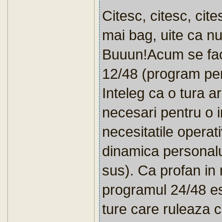
Citesc, citesc, cit
mai bag, uite ca nu
Buuun!Acum se fac
12/48 (program perf
Inteleg ca o tura 
necesari pentru o 
necesitatile opera
dinamica personalu
sus). Ca profan i
programul 24/48 es
ture care ruleaza c