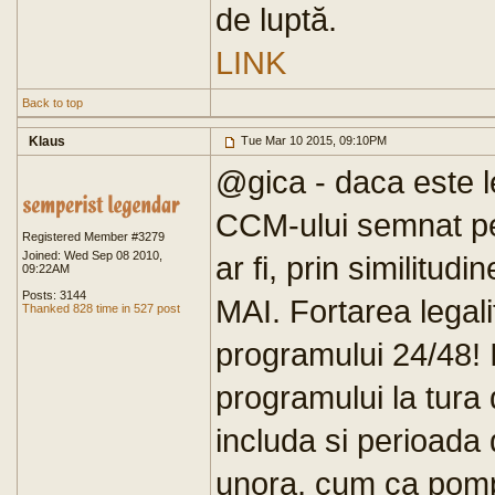
de luptă.
LINK
Back to top
Klaus
Tue Mar 10 2015, 09:10PM
@gica - daca este le
CCM-ului semnat pe
Registered Member #3279
Joined: Wed Sep 08 2010,
ar fi, prin similitudin
09:22AM
Posts: 3144
MAI. Fortarea legali
Thanked 828 time in 527 post
programului 24/48! 
programului la tura
includa si perioada 
unora, cum ca pomp