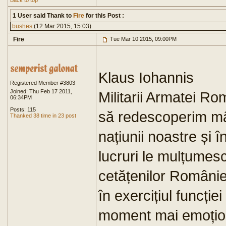
Back to top
1 User said Thank to
Fire
for this Post :
bushes
(12 Mar 2015, 15:03)
Fire
Tue Mar 10 2015, 09:00PM
Klaus Iohannis
Registered Member #3803
Joined: Thu Feb 17 2011,
Militarii Armatei Ro
06:34PM
Posts: 115
să redescoperim mân
Thanked 38 time in 23 post
națiunii noastre și 
lucruri le mulțumes
cetățenilor Românie
în exercițiul funcție
moment mai emoționa