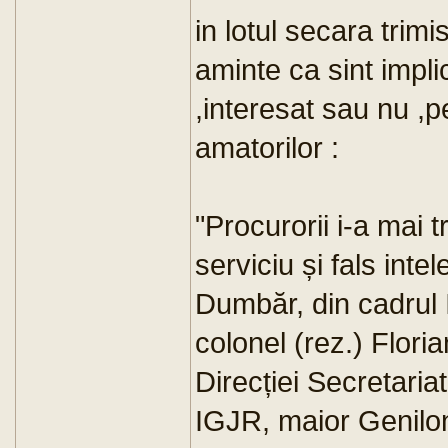
in lotul secara trimi
aminte ca sint impli
,interesat sau nu ,p
amatorilor :
"Procurorii i-a mai 
serviciu și fals inte
Dumbăr, din cadrul I
colonel (rez.) Flori
Direcției Secretaria
IGJR, maior Geniloni