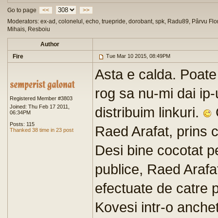
Go to page
<<
>>
Moderators: ex-ad, colonelul, echo, truepride, dorobant, spk, Radu89, Pârvu Flor
Mihais, Resboiu
Author
Fire
Tue Mar 10 2015, 08:49PM
Asta e calda. Poate
rog sa nu-mi dai ip
Registered Member #3803
Joined: Thu Feb 17 2011,
distribuim linkuri.
06:34PM
Posts: 115
Raed Arafat, prins 
Thanked 38 time in 23 post
Desi bine cocotat pe
publice, Raed Arafat
efectuate de catre 
Kovesi intr-o ancheta