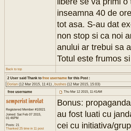
libere se va primi o
inseamna 40 de ore, 
tot asa. S-au dat e
non stop si ca noi am
anului ar trebui sa 
Totul este frumos si
Back to top
2 User said Thank to
free username
for this Post :
Dorian
(12 Mar 2015, 11:41) ,
bushes
(12 Mar 2015, 15:03)
free username
Thu Mar 12 2015, 11:41AM
Bonus: propaganda/d
Registered Member #10021
au fost luati cu janda
Joined: Sat Feb 07 2015,
01:46PM
cei cu initiativa/gru
Posts: 21
Thanked 25 time in 11 post