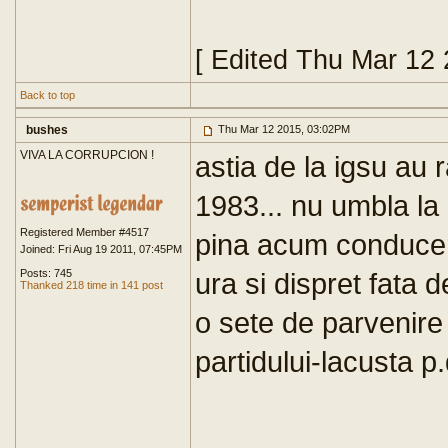
[ Edited Thu Mar 12
Back to top
bushes
Thu Mar 12 2015, 03:02PM
VIVA LA CORRUPCION !
astia de la igsu au 
1983... nu umbla la
Registered Member #4517
pina acum conducer
Joined: Fri Aug 19 2011, 07:45PM
Posts: 745
ura si dispret fata d
Thanked 218 time in 141 post
o sete de parvenire
partidului-lacusta p.