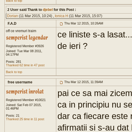
Back to top
2 User said Thank to
djebel
for this Post :
Dorian
(11 Mar 2015, 10:24) ,
Ionica H
(11 Mar 2015, 15:07)
F.A.D
Thu Mar 12 2015, 10:26AM
off ce vremuri traim
ce liniste s-a lasat
de ieri ?
Registered Member #3926
Joined: Tue Mar 08 2011,
04:17PM
Posts: 281
Thanked 62 time in 47 post
Back to top
free username
Thu Mar 12 2015, 11:39AM
pai ce sa mai zicem
Registered Member #10021
ca in principiu nu s
Joined: Sat Feb 07 2015,
01:46PM
dar ca fiecare este 
Posts: 21
Thanked 25 time in 11 post
afirmatii si s-au dat