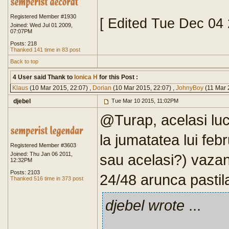
Registered Member #1930
[ Edited Tue Dec 04
Joined: Wed Jul 01 2009,
07:07PM
Posts: 218
Thanked 141 time in 83 post
Back to top
4 User said Thank to
Ionica H
for this Post :
Klaus
(10 Mar 2015, 22:07) ,
Dorian
(10 Mar 2015, 22:07) ,
JohnyBoy
(11 Mar 
djebel
Tue Mar 10 2015, 11:02PM
@Turap, acelasi lu
la jumatatea lui feb
Registered Member #3603
Joined: Thu Jan 06 2011,
sau acelasi?) vazan
12:32PM
Posts: 2103
24/48 arunca pastil
Thanked 516 time in 373 post
djebel wrote
...