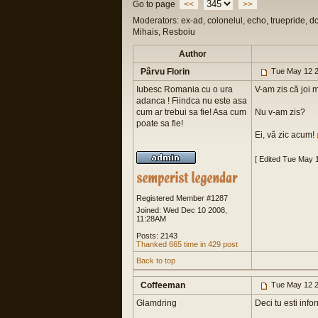
Go to page
<<
>>
Moderators: ex-ad, colonelul, echo, truepride, d
Mihais, Resboiu
Author
Pârvu Florin
Tue May 12 2
Iubesc Romania cu o ura
V-am zis că joi 
adanca ! Fiindca nu este asa
cum ar trebui sa fie! Asa cum
Nu v-am zis?
poate sa fie!
Ei, vă zic acum!
[ Edited Tue May 
Registered Member #1287
Joined: Wed Dec 10 2008,
11:28AM
Posts: 2143
Thanked 665 time in 429 post
Back to top
Coffeeman
Tue May 12 2
Glamdring
Deci tu esti info