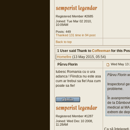
Registered Member #2685
Joined: Tue Mar 02 2010,
10:09AM
Posts: 449
Thanked 131 time in 94 post
Back to top
1 User said Thank to
Coffeeman
for this Pos
Homefire
(13 May 2015, 05:54)
Pârvu Florin
Wed May 13 
Iubesc Romania cu o ura
Pârvu Florin w
adanca ! Fiindca nu este asa
cum ar trebui sa fie! Asa cum
Inspectorul ge
poate sa fie!
probleme.
În avanpremier
de la Dâmboviț
medical al MAI 
extrem de depa
Registered Member #1287
Joined: Wed Dec 10 2008,
11:28AM
Ca să înțelegeți