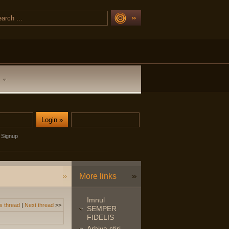
Signup
More links
Imnul
s thread
|
Next thread
>>
SEMPER
FIDELIS
Arhiva stiri