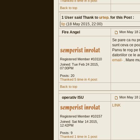
Thanked 8 time in 8 post
Back to top
1 User said Thank to
urtep.
for this Post :
tip
(18 May 2015, 22:00)
Fire Angel
Mon May 18 
Se pare ca nu pre
sunt ceva ce poat
Parvu te rog pe 
datoriilor ce le a
Registered Member #10110
email-
. Mare mu
Joined: Tue Feb 24 2015,
07:00PM
Posts: 20
Thanked 5 time in 4 post
Back to top
operativ ISU
Mon May 18 
LINK
Registered Member #10157
Joined: Sat Mar 14 2015,
12:42PM
Posts: 9
Thanked 1 time in 1 post