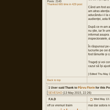
Posts: 2143
Thanked 665 time in 429 post
Când am fost ast
am atras atenția
aducându-i-l la 
audienței, asta 
După ce m-am aș
nu știe, iar în u
informat asupra 
inspectoratele,
În răspunsul pe 
lucrurile pe cei
fost lămurite și
Trageți și voi c
cazul să își ajus
[ Edited Thu May 
Back to top
1 User said Thank to
Pârvu Florin
for this Po
SEVESAO
(13 May 2015, 22:26)
F.A.D
Wed May 13 
off ce vremuri traim
mai dar astora nu