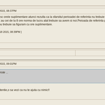
2015, 08:37PM
sc orele suplimentare atunci rezulta ca la sfarsitul perioadei de referinta nu trebu
au cei de la 8 ore norma de lucru atat trebuie sa avem si noi.Peioada de referinta po
 nu trebuie sa figuram cu ore suplimentare.
18 2015, 08:39PM ]
2015, 09:01PM
rote
...
tentie,o sa vezi ca nu te ajuta cu nimic!!