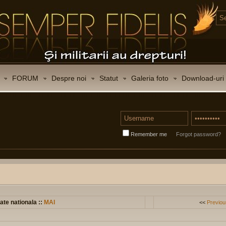
FORUM
Despre noi
Statut
Galeria foto
Download-uri
Remember me
Forgot password?
ate nationala ::
MAI
<<
Previou