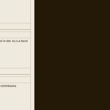
 in det. nu s-a facut
fi schimbarea