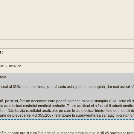
t :
2015, 10:07PM
rote
...
neral al IGSU e un mincinos, și o să scriu asta și pe prima pagină, dar mai aștept 
ă, pe scurt, într-un document care poartă semnătura sa și ștampila IGSU scrie că 
a au efectuat controlul medical periodic. Tot ce au făcut ei a fost să îi aducă medicu
din Dâmbovița rezultatul analizelor pe care le-au efectuat trimiși fiind de medicii de
rte de prevederile HG 355/2007 referitoare la supravegherea sănătății lucrătorilor
 câtă onoare are și cum înțelege să-și respecte promisiunile, o să vă povestesc urm