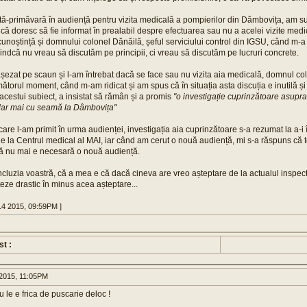
ă-primăvară în audiență pentru vizita medicală a pompierilor din Dâmbovița, am sun
 că doresc să fie informat în prealabil despre efectuarea sau nu a acelei vizite medi
cunoștință și domnului colonel Dănăilă, șeful serviciului control din IGSU, când m-a
fiindcă nu vreau să discutăm pe principii, ci vreau să discutăm pe lucruri concrete.
ezat pe scaun și l-am întrebat dacă se face sau nu vizita aia medicală, domnul co
rmătorul moment, când m-am ridicat și am spus că în situația asta discuția e inutilă ș
acestui subiect, a insistat să rămân și a promis
"o investigație cuprinzătoare asupra 
 dar mai cu seamă la Dâmbovița"
care l-am primit în urma audienței, investigația aia cuprinzătoare s-a rezumat la a-i
 de la Centrul medical al MAI, iar când am cerut o nouă audiență, mi s-a răspuns că
 că nu mai e necesară o nouă audiență.
oncluzia voastră, că a mea e că dacă cineva are vreo așteptare de la actualul inspect
teze drastic în minus acea așteptare...
14 2015, 09:59PM ]
st :
2015, 11:05PM
 le e frica de puscarie deloc !