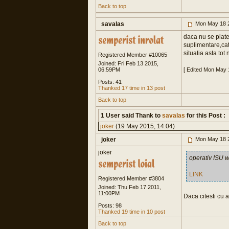
Back to top
savalas
Mon May 18 
daca nu se plate
suplimentare,cat 
situatia asta tot
Registered Member #10065
Joined: Fri Feb 13 2015,
06:59PM
[ Edited Mon May 
Posts: 41
Thanked 17 time in 13 post
Back to top
1 User said Thank to
savalas
for this Post :
joker
(19 May 2015, 14:04)
joker
Mon May 18 
joker
operativ ISU w
LINK
Registered Member #3804
Joined: Thu Feb 17 2011,
11:00PM
Daca citesti cu a
Posts: 98
Thanked 19 time in 10 post
Back to top