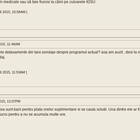
 în medicale sau să taie frunze la câini pe culoarele IGSU.
16 2015, 10:58AM ]
015, 11:46AM
ele detasamente din tara sondaje despre programul actual? asa am auzit , desi la noi
daj.
16 2015, 11:53AM ]
015, 12:07PM
ea sunt bani pentru plata orelor suplimentare si se cauta solutii. Una dintre ele ar 
lucru pentru a nu se acumula multe ore.