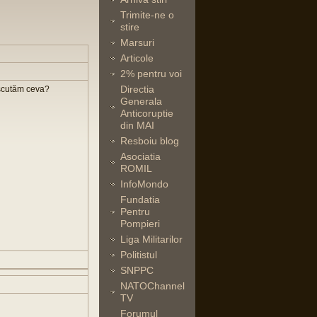
Trimite-ne o
stire
Marsuri
Articole
2% pentru voi
Directia
iscutăm ceva?
Generala
Anticoruptie
din MAI
Resboiu blog
Asociatia
ROMIL
InfoMondo
Fundatia
Pentru
Pompieri
Liga Militarilor
Politistul
SNPPC
NATOChannel
TV
Forumul