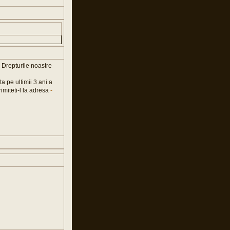
. Drepturile noastre
 pe ultimii 3 ani a
trimiteti-l la adresa
-