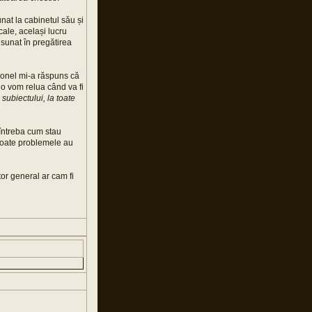
at la cabinetul său și
cale, același lucru
 sunat în pregătirea
lonel mi-a răspuns că
i o vom relua când va fi
subiectului, la toate
 întreba cum stau
 toate problemele au
or general ar cam fi