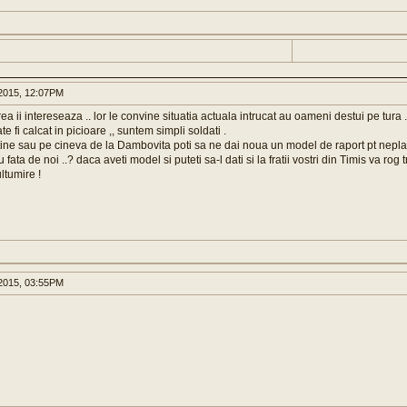
2015, 12:07PM
a ii intereseaza .. lor le convine situatia actuala intrucat au oameni destui pe tura 
e fi calcat in picioare ,, suntem simpli soldati .
tine sau pe cineva de la Dambovita poti sa ne dai noua un model de raport pt neplata
u fata de noi ..? daca aveti model si puteti sa-l dati si la fratii vostri din Timis va rog 
ltumire !
2015, 03:55PM