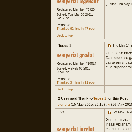
[ Edited Thu May 
Registered Member #3926
Joined: Tue Mar 08 2011,
04:17PM
Posts: 281
Thanked 62 time in 47 post
Back to top
Tepes 1
Thu May 14 2
Cred ca se bazeaz
Da metode se gas
cativa ani si gat
Registered Member #10014
elita superioara!
Joined: Fri Feb 06 2015,
06:31PM
Posts: 68
Thanked 34 time in 21 post
Back to top
2 User said Thank to
Tepes 1
for this Post :
vionora
(15 May 2015, 22:15) ,
kj
(16 May 2015
JVC
Sat May 16 2
Gura lumii zice c
însăși Abraham. 
concursurile orga