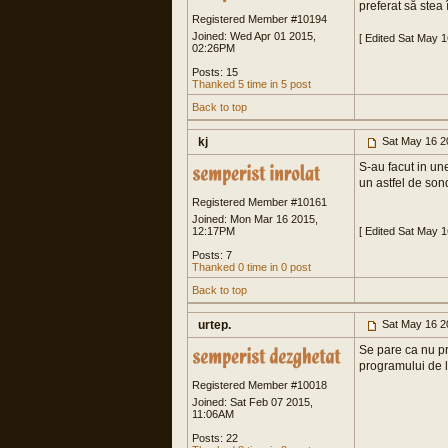
preferat să stea
Registered Member #10194
Joined: Wed Apr 01 2015,
[ Edited Sat May 
02:26PM
Posts: 15
Thanked 5 time in 5 post
Back to top
kj
Sat May 16 2
S-au facut in un
un astfel de son
Registered Member #10161
Joined: Mon Mar 16 2015,
12:17PM
[ Edited Sat May 
Posts: 7
Thanked 0 time in 0 post
Back to top
urtep.
Sat May 16 2
Se pare ca nu pr
programului de 
Registered Member #10018
Joined: Sat Feb 07 2015,
11:06AM
Posts: 22