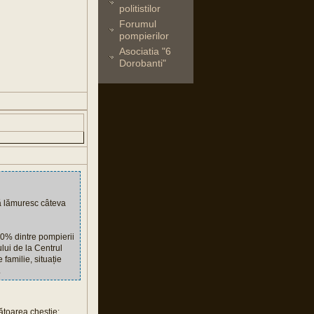
politistilor
Forumul
pompierilor
Asociatia "6
Dorobanti"
să lămuresc câteva
90% dintre pompierii
lui de la Centrul
 familie, situație
.
ătoarea chestie: