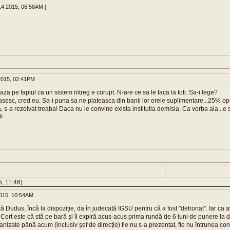
14 2015, 06:58AM ]
015, 02:41PM
a pe faptul ca un sistem intreg e corupt. N-are ce sa le faca la toti. Sa-i lege?
esc, cred eu. Sa-i puna sa ne plateasca din banii lor orele suplimentare...25% opr
a, s-a rezolvat treaba! Daca nu le convine exista institutia demisia. Ca vorba aia...e
!!
, 11:46)
015, 10:54AM
ă Dudus, încă la dispoziție, da în judecată IGSU pentru că a fost "detronat". Iar ca av
Cert este că stă pe bară și îi expiră acus-acus prima rundă de 6 luni de punere la di
nizate până acum (inclusiv șef de direcție) fie nu s-a prezentat, fie nu întrunea cond