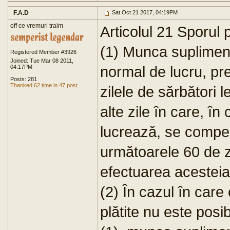
F.A.D
Sat Oct 21 2017, 04:19PM
off ce vremuri traim
Articolul 21 Sporul
(1) Munca suplimen
Registered Member #3926
Joined: Tue Mar 08 2011,
normal de lucru, pr
04:17PM
Posts: 281
Thanked 62 time in 47 post
zilele de sărbători 
alte zile în care, î
lucrează, se compen
următoarele 60 de z
efectuarea acesteia
(2) În cazul în car
plătite nu este posib