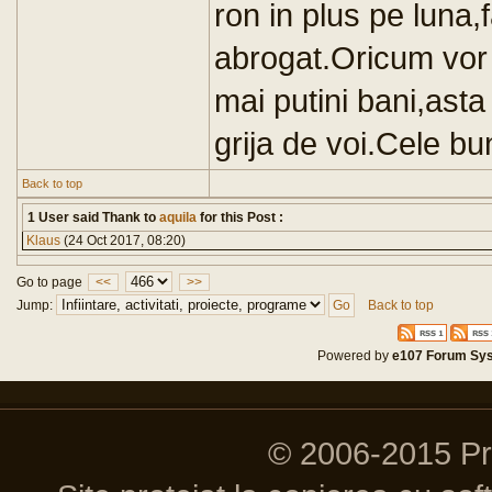
ron in plus pe luna
abrogat.Oricum vor 
mai putini bani,asta 
grija de voi.Cele bu
Back to top
1 User said Thank to
aquila
for this Post :
Klaus
(24 Oct 2017, 08:20)
Go to page
<<
>>
Jump:
Back to top
Powered by
e107 Forum Sy
© 2006-2015 P