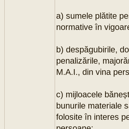
a) sumele plătite pes
normative în vigoar
b) despăgubirile, do
penalizările, majorăr
M.A.I., din vina pers
c) mijloacele bănești
bunurile materiale s
folosite în interes p
persoane;