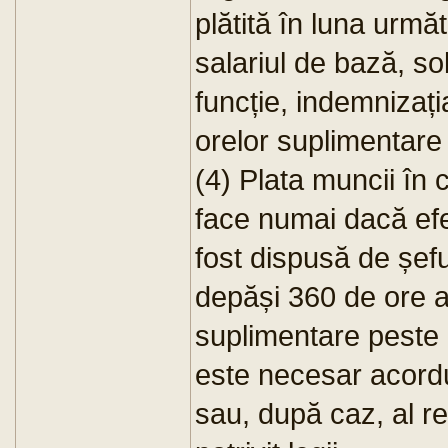
plătită în luna urm
salariul de bază, so
funcție, indemnizaț
orelor suplimentare
(4) Plata muncii în c
face numai dacă efe
fost dispusă de șeful
depăși 360 de ore an
suplimentare peste
este necesar acordu
sau, după caz, al rep