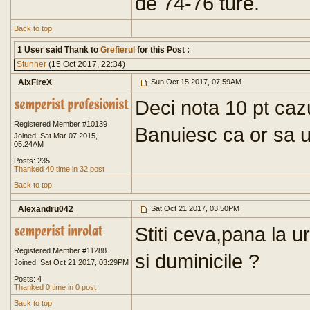
de 74-76 ture.
Back to top
1 User said Thank to
Grefierul
for this Post :
Stunner
(15 Oct 2017, 22:34)
AlxFireX
Sun Oct 15 2017, 07:59AM
Deci nota 10 pt cazu
Registered Member #10139
Banuiesc ca or sa u
Joined: Sat Mar 07 2015,
05:24AM
Posts: 235
Thanked 40 time in 32 post
Back to top
Alexandru042
Sat Oct 21 2017, 03:50PM
Stiti ceva,pana la 
Registered Member #11288
si duminicile ?
Joined: Sat Oct 21 2017, 03:29PM
Posts: 4
Thanked 0 time in 0 post
Back to top