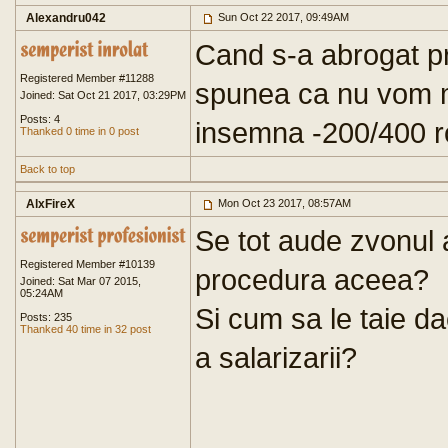
Alexandru042
Sun Oct 22 2017, 09:49AM
Cand s-a abrogat p
Registered Member #11288
spunea ca nu vom ma
Joined: Sat Oct 21 2017, 03:29PM
Posts: 4
insemna -200/400 r
Thanked 0 time in 0 post
Back to top
AlxFireX
Mon Oct 23 2017, 08:57AM
Se tot aude zvonul a
Registered Member #10139
procedura aceea?
Joined: Sat Mar 07 2015,
05:24AM
Si cum sa le taie da
Posts: 235
Thanked 40 time in 32 post
a salarizarii?