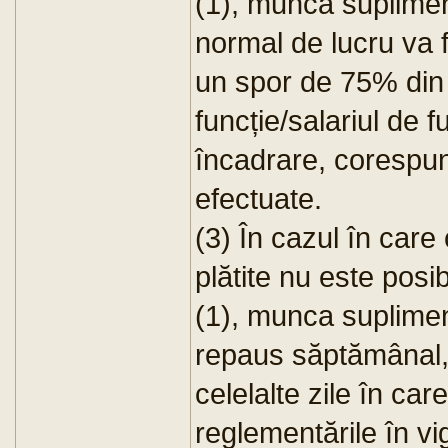
(1), munca suplime
normal de lucru va f
un spor de 75% din 
funcție/salariul de 
încadrare, corespun
efectuate.
(3) În cazul în car
plătite nu este posib
(1), munca suplimen
repaus săptămânal, 
celelalte zile în car
reglementările în vi