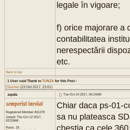
legale în vigoare;
f) orice majorare a d
contabilitatea instit
nerespectării dispozi
etc.
Back to top
1 User said Thank to
TUNZA
for this Post :
Stunner
(23 Oct 2017, 23:01)
aquila
Tue Oct 24 2017, 06:24AM
Chiar daca ps-01-c
Registered Member #11278
sa nu plateasca SD
Joined: Thu Oct 12 2017,
03:53AM
chestia ca cele 360
Posts: 18