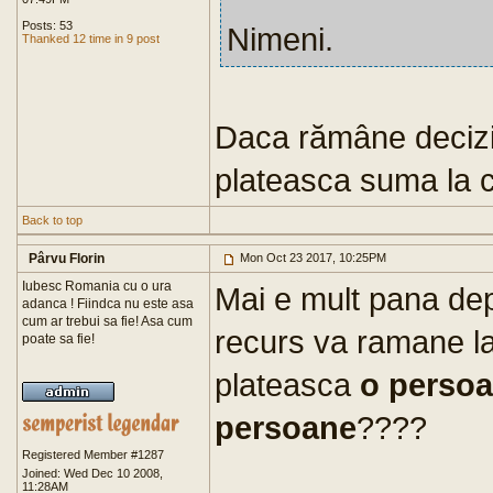
Posts: 53
Nimeni.
Thanked 12 time in 9 post
Daca rămâne decizia
plateasca suma la c
Back to top
Pârvu Florin
Mon Oct 23 2017, 10:25PM
Iubesc Romania cu o ura
Mai e mult pana de
adanca ! Fiindca nu este asa
cum ar trebui sa fie! Asa cum
recurs va ramane la
poate sa fie!
plateasca
o persoa
persoane
????
Registered Member #1287
Joined: Wed Dec 10 2008,
11:28AM