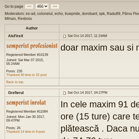
Go to page
<<
>>
Moderators: ex-ad, colonelul, echo, truepride, dorobant, spk, Radu89, Pârvu Flor
Mihais, Resboiu
Author
AlxFireX
Sat Oct 14 2017, 11:19AM
doar maxim sau si 
Registered Member #10139
Joined: Sat Mar 07 2015,
05:24AM
Posts: 235
Thanked 40 time in 32 post
Back to top
Grefierul
Sat Oct 14 2017, 04:27PM
In cele maxim 91 de
Registered Member #11084
ore (15 ture) care te
Joined: Mon Jan 30 2017,
09:47PM
plătească . Daca nu 
Posts: 26
Thanked 14 time in 9 post