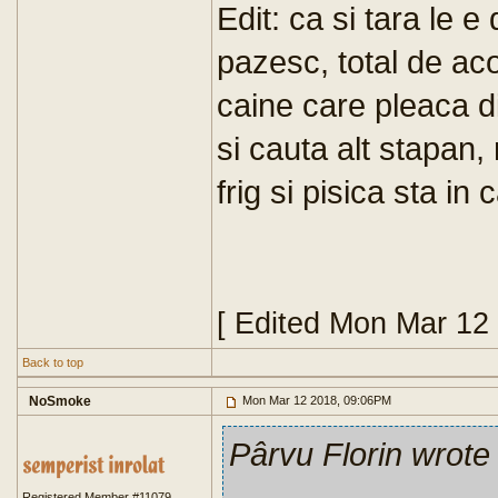
Edit: ca si tara le e
pazesc, total de ac
caine care pleaca d
si cauta alt stapan,
frig si pisica sta in
[ Edited Mon Mar 12
Back to top
NoSmoke
Mon Mar 12 2018, 09:06PM
Pârvu Florin wrote
Registered Member #11079