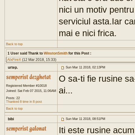
nici un motiv pentru
serviciul asta.Iar ca
mai e nici frica.
Back to top
1 User said Thank to
WinstonSmith
for this Post :
AlxFireX
(12 Mar 2018, 15:33)
urtep.
Sun Mar 11 2018, 02:13PM
O sa-ti fie rusine sa
Registered Member #10018
ai...
Joined: Sat Feb 07 2015, 11:06AM
Posts: 22
Thanked 8 time in 8 post
Back to top
bibi
Sun Mar 11 2018, 08:51PM
Iti este rusine acum