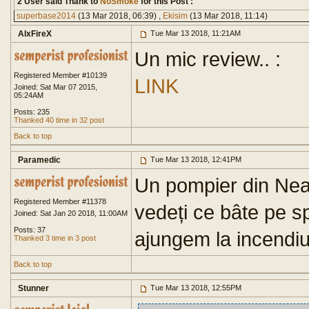
2 User said Thank to
NoSmoke
for this Post :
superbase2014
(13 Mar 2018, 06:39) ,
Ekisim
(13 Mar 2018, 11:14)
AlxFireX
Tue Mar 13 2018, 11:21AM
Un mic review.. :
Registered Member #10139
LINK
Joined: Sat Mar 07 2015,
05:24AM
Posts: 235
Thanked 40 time in 32 post
Back to top
Paramedic
Tue Mar 13 2018, 12:41PM
Un pompier din Neam
Registered Member #11378
vedeți ce bâte pe s
Joined: Sat Jan 20 2018, 11:00AM
Posts: 37
ajungem la incendiu
Thanked 3 time in 3 post
Back to top
Stunner
Tue Mar 13 2018, 12:55PM