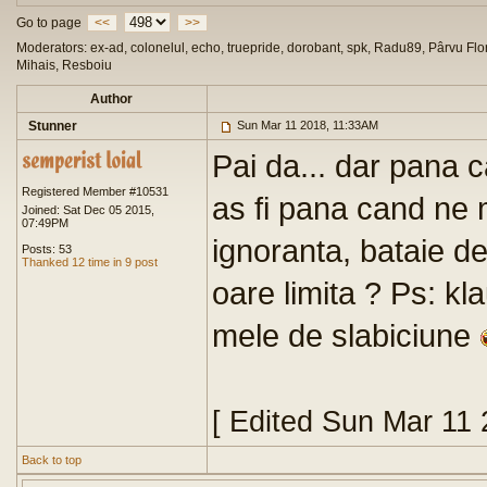
Go to page
<<
>>
Moderators: ex-ad, colonelul, echo, truepride, dorobant, spk, Radu89, Pârvu Flor
Mihais, Resboiu
Author
Stunner
Sun Mar 11 2018, 11:33AM
Pai da... dar pana c
Registered Member #10531
as fi pana cand ne 
Joined: Sat Dec 05 2015,
07:49PM
ignoranta, bataie de 
Posts: 53
Thanked 12 time in 9 post
oare limita ? Ps: k
mele de slabiciune
[ Edited Sun Mar 11
Back to top