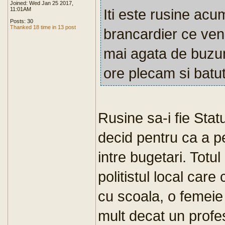
Joined: Wed Jan 25 2017,
11:01AM
Iti este rusine acum
Posts: 30
Thanked 18 time in 13 post
brancardier ce veni
mai agata de buzun
ore plecam si batuti s
Rusine sa-i fie Stat
decid pentru ca a 
intre bugetari. Totu
politistul local care
cu scoala, o femeie
mult decat un profe