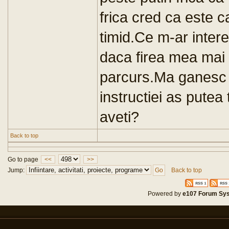
frica cred ca este c
timid.Ce m-ar inter
daca firea mea mai
parcurs.Ma ganesc c
instructiei as putea
aveti?
Back to top
Go to page
<<
>>
Jump:
Back to top
Powered by
e107 Forum Sy