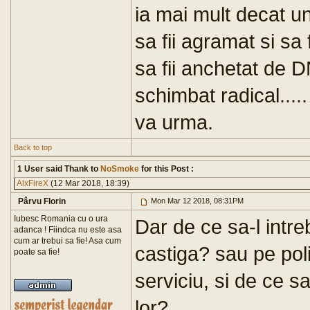
ia mai mult decat u
sa fii agramat si sa f
sa fii anchetat de D
schimbat radical...
va urma.
Back to top
1 User said Thank to
NoSmoke
for this Post :
AlxFireX
(12 Mar 2018, 18:39)
Pârvu Florin
Mon Mar 12 2018, 08:31PM
Iubesc Romania cu o ura
Dar de ce sa-l intreb
adanca ! Fiindca nu este asa
cum ar trebui sa fie! Asa cum
castiga? sau pe poli
poate sa fie!
serviciu, si de ce s
lor?