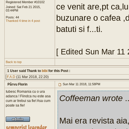
Registered Member #10102
ce venit are,pt ca,l
Joined: Sat Feb 21 2015,
03:44PM
buzunare o cafea ,d
Posts: 44
Thanked 4 time in 4 post
batuti si f...ti.
[ Edited Sun Mar 11
Back to top
1 User said Thank to
bibi
for this Post :
F.A.D
(11 Mar 2018, 22:20)
Pârvu Florin
Sun Mar 11 2018, 11:58PM
Iubesc Romania cu o ura
Coffeeman wrote
..
adanca ! Fiindca nu este asa
cum ar trebui sa fie! Asa cum
poate sa fie!
Mai era revista aia