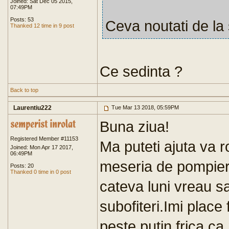
Joined: Sat Dec 05 2015,
07:49PM
Posts: 53
Ceva noutati de la
Thanked 12 time in 9 post
Ce sedinta ?
Back to top
Laurentiu222
Tue Mar 13 2018, 05:59PM
Buna ziua!
Registered Member #11153
Ma puteti ajuta va r
Joined: Mon Apr 17 2017,
06:49PM
meseria de pompier?
Posts: 20
Thanked 0 time in 0 post
cateva luni vreau s
subofiteri.Imi place
peste putin frica c