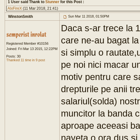
1 User said Thank to
Stunner
for this Post :
AlxFireX
(11 Mar 2018, 21:41)
WinstonSmith
Sun Mar 11 2018, 01:50PM
Daca s-ar trece la 
care ne-au bagat la
Registered Member #10156
Joined: Fri Mar 13 2015, 12:22PM
si simplu o rautate
Posts: 30
Thanked 11 time in 9 post
pe noi nici macar un
motiv pentru care s
drepturile pe anii t
salariul(solda) nos
muncitor la banda c
aproape aceeasi ban
naveta o ora dus si 