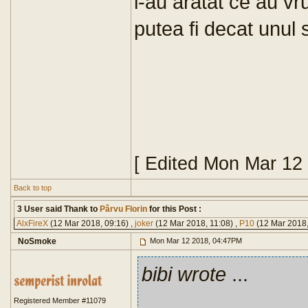
i-au aratat ce au vru
putea fi decat unul s
[ Edited Mon Mar 12
Back to top
3 User said Thank to
Pârvu Florin
for this Post :
AlxFireX
(12 Mar 2018, 09:16) ,
joker
(12 Mar 2018, 11:08) ,
P10
(12 Mar 2018,
NoSmoke
Mon Mar 12 2018, 04:47PM
bibi wrote
...
Registered Member #11079