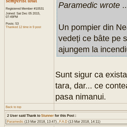
Paramedic wrote
..
Registered Member #10531
Joined: Sat Dec 05 2015,
07:49PM
Posts: 53
Un pompier din Nea
Thanked 12 time in 9 post
vedeți ce bâte pe 
ajungem la incendi
Sunt sigur ca exista
tara, dar... ce cont
pasa nimanui.
Back to top
2 User said Thank to
Stunner
for this Post :
Paramedic
(13 Mar 2018, 13:47) ,
F.A.D
(13 Mar 2018, 14:11)