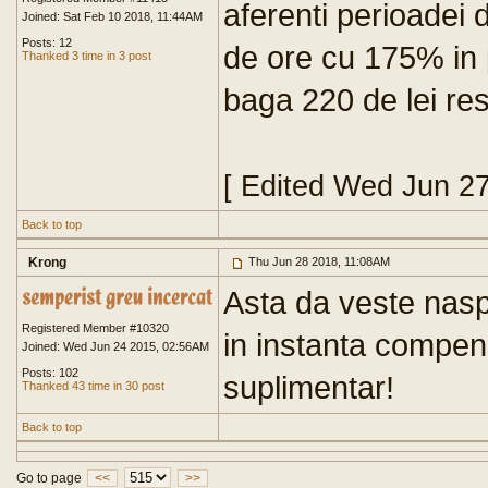
aferenti perioadei
Joined: Sat Feb 10 2018, 11:44AM
Posts: 12
de ore cu 175% in p
Thanked 3 time in 3 post
baga 220 de lei res
[ Edited Wed Jun 2
Back to top
Krong
Thu Jun 28 2018, 11:08AM
Asta da veste nas
Registered Member #10320
in instanta compen
Joined: Wed Jun 24 2015, 02:56AM
Posts: 102
suplimentar!
Thanked 43 time in 30 post
Back to top
Go to page
<<
>>