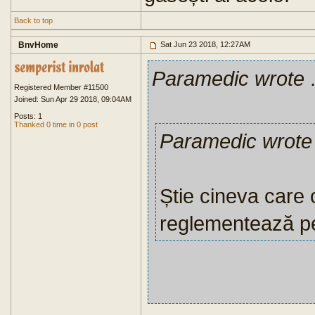
Back to top
BnvHome
Sat Jun 23 2018, 12:27AM
Paramedic wrote
.
Registered Member #11500
Joined: Sun Apr 29 2018, 09:04AM
Posts: 1
Thanked 0 time in 0 post
Paramedic wrote
Știe cineva care 
reglementează pe