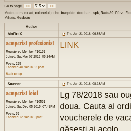
Go to page
<<
>>
Moderators: ex-ad, colonelul, echo, truepride, dorobant, spk, Radu89, Pârvu Flor
Mihais, Resboiu
Author
AlxFireX
Thu Jun 21 2018, 06:56AM
LINK
Registered Member #10139
Joined: Sat Mar 07 2015, 05:24AM
Posts: 235
Thanked 40 time in 32 post
Back to top
Stunner
Thu Jun 21 2018, 08:13AM
Lg 78/2018 sau oug
Registered Member #10531
doua. Cauta ai ordi
Joined: Sat Dec 05 2015, 07:49PM
Posts: 53
voucherele de vaca
Thanked 12 time in 9 post
găsești ai acolo.