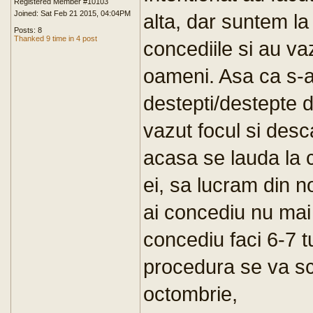
Registered Member #10103
Joined: Sat Feb 21 2015, 04:04PM
alta, dar suntem la 
Posts: 8
Thanked 9 time in 4 post
concediile si au va
oameni. Asa ca s-a
destepti/destepte d
vazut focul si desc
acasa se lauda la c
ei, sa lucram din n
ai concediu nu mai s
concediu faci 6-7 t
procedura se va sc
octombrie,