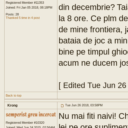
Registered Member #11353
din decembrie? Tai
Joined: Fri Jan 05 2018, 08:18PM
Posts: 28
la 8 ore. Ce plm de
Thanked 5 time in 4 post
de mine frontiera, 
bataia de joc a mini
bine pe timpul ghi
acum ne ducem jos
[ Edited Tue Jun 26
Back to top
Krong
Tue Jun 26 2018, 03:58PM
Nu mai fiti naivi! 
Registered Member #10320
lei pe ore suplimen
Joined: Wed Jun 24 2015, 02:56AM