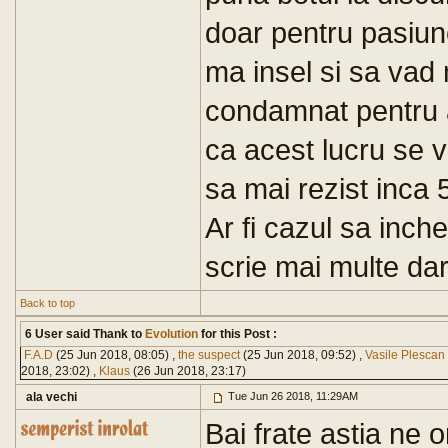
doar pentru pasiune
ma insel si sa va
condamnat pentru a
ca acest lucru se 
sa mai rezist inca 5
Ar fi cazul sa inch
scrie mai multe dar
Back to top
6 User said Thank to
Evolution
for this Post :
F.A.D
(25 Jun 2018, 08:05) ,
the suspect
(25 Jun 2018, 09:52) ,
Vasile Plescan
2018, 23:02) ,
Klaus
(26 Jun 2018, 23:17)
ala vechi
Tue Jun 26 2018, 11:29AM
Bai frate astia ne 