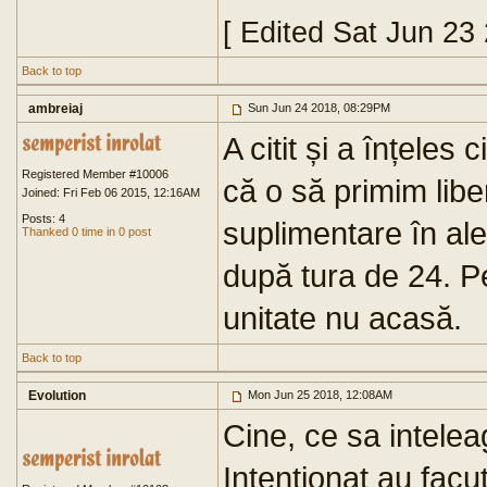
[ Edited Sat Jun 23
Back to top
ambreiaj
Sun Jun 24 2018, 08:29PM
A citit și a înțele
Registered Member #10006
că o să primim lib
Joined: Fri Feb 06 2015, 12:16AM
Posts: 4
suplimentare în al
Thanked 0 time in 0 post
după tura de 24. P
unitate nu acasă.
Back to top
Evolution
Mon Jun 25 2018, 12:08AM
Cine, ce sa intele
Intentionat au fac