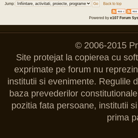
Jump:
Back to top
Powered by
e107 Forum Sy
© 2006-2015 P
Site protejat la copierea cu so
exprimate pe forum nu reprezint
institutii si evenimente. Regulile 
baza prevederilor constitutionale 
pozitia fata persoane, institutii s
prima pa