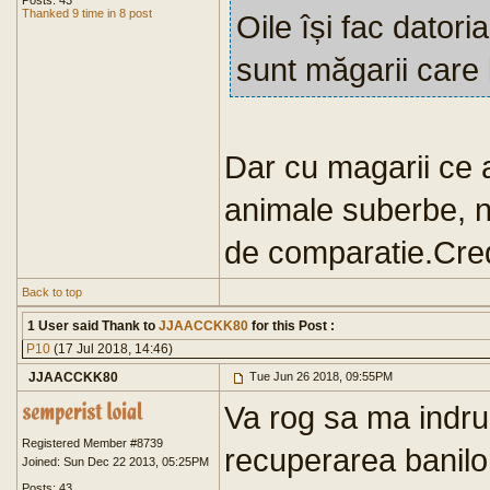
Posts: 43
Thanked 9 time in 8 post
Oile își fac dator
sunt măgarii care
Dar cu magarii ce av
animale suberbe, n
de comparatie.Cred
Back to top
1 User said Thank to
JJAACCKK80
for this Post :
P10
(17 Jul 2018, 14:46)
JJAACCKK80
Tue Jun 26 2018, 09:55PM
Va rog sa ma indrum
Registered Member #8739
recuperarea banilo
Joined: Sun Dec 22 2013, 05:25PM
Posts: 43