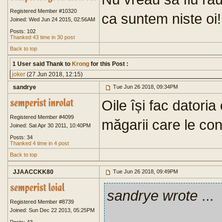
Registered Member #10320
ca suntem niste oi!
Joined: Wed Jun 24 2015, 02:56AM
Posts: 102
Thanked 43 time in 30 post
Back to top
1 User said Thank to
Krong
for this Post :
joker
(27 Jun 2018, 12:15)
sandrye
Tue Jun 26 2018, 09:34PM
Oile își fac datori
Registered Member #4099
măgarii care le co
Joined: Sat Apr 30 2011, 10:40PM
Posts: 34
Thanked 4 time in 4 post
Back to top
JJAACCKK80
Tue Jun 26 2018, 09:49PM
sandrye wrote
...
Registered Member #8739
Joined: Sun Dec 22 2013, 05:25PM