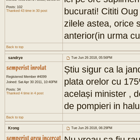
Posts: 102
bucurati! Cititi O
Thanked 43 time in 30 post
zilele astea, orice
anterior(in urma c
Back to top
sandrye
Tue Jun 26 2018, 05:56PM
Știu sigur ca la j
Registered Member #4099
plata orelor cu 17
Joined: Sat Apr 30 2011, 10:40PM
Posts: 34
același minister , d
Thanked 4 time in 4 post
de pompieri in halu
Back to top
Krong
Tue Jun 26 2018, 06:29PM
Nu vreau sa fiu rau