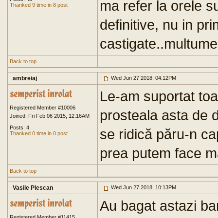
ma refer la orele su
Thanked 9 time in 8 post
definitive, nu in pr
castigate..multume
Back to top
ambreiaj
Wed Jun 27 2018, 04:12PM
Le-am suportat toa
Registered Member #10006
prosteala asta de d
Joined: Fri Feb 06 2015, 12:16AM
Posts: 4
se ridică păru-n ca
Thanked 0 time in 0 post
prea putem face m
Back to top
Vasile Plescan
Wed Jun 27 2018, 10:13PM
Au bagat astazi ba
Registered Member #11415