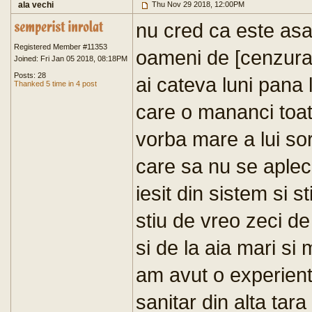
ala vechi
Thu Nov 29 2018, 12:00PM
nu cred ca este asa
Registered Member #11353
oameni de [cenzurat]
Joined: Fri Jan 05 2018, 08:18PM
Posts: 28
ai cateva luni pana 
Thanked 5 time in 4 post
care o mananci toat
vorba mare a lui so
care sa nu se aplece
iesit din sistem si s
stiu de vreo zeci d
si de la aia mari si 
am avut o experien
sanitar din alta ta