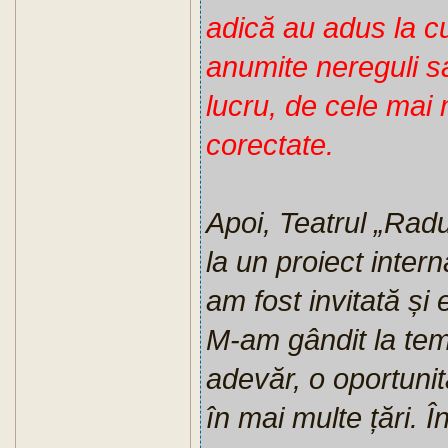
adică au adus la cun
anumite nereguli s
lucru, de cele mai m
corectate.
Apoi, Teatrul „Radu
la un proiect inter
am fost invitată și
M-am gândit la tema
adevăr, o oportuni
în mai multe țări. Î