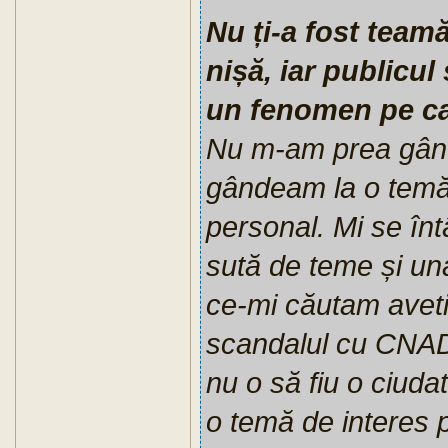
Nu ți-a fost team
nișă, iar publicul
un fenomen pe ca
Nu m-am prea gândi
gândeam la o temă
personal. Mi se în
sută de teme și un
ce-mi căutam avetiz
scandalul cu CNAD
nu o să fiu o ciuda
o temă de interes p