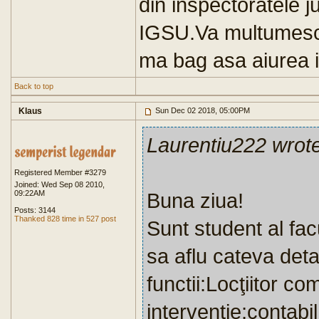
din inspectoratele j
IGSU.Va multumesc a
ma bag asa aiurea i
Back to top
Klaus
Sun Dec 02 2018, 05:00PM
Laurentiu222 wrot
Registered Member #3279
Joined: Wed Sep 08 2010,
09:22AM
Buna ziua!
Posts: 3144
Thanked 828 time in 527 post
Sunt student al fac
sa aflu cateva deta
functii:Locţiitor c
intervenţie;contabil