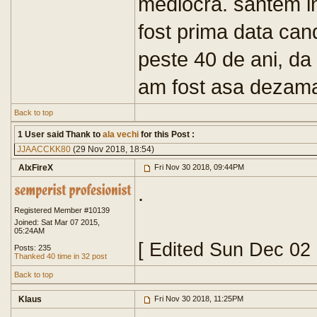
mediocra. santem in
fost prima data can
peste 40 de ani, da
am fost asa dezama
Back to top
1 User said Thank to
ala vechi
for this Post :
JJAACCKK80
(29 Nov 2018, 18:54)
AlxFireX
Fri Nov 30 2018, 09:44PM
.
Registered Member #10139
Joined: Sat Mar 07 2015,
05:24AM
[ Edited Sun Dec 02
Posts: 235
Thanked 40 time in 32 post
Back to top
Klaus
Fri Nov 30 2018, 11:25PM