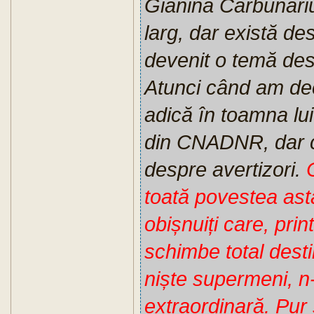
Gianina Cărbunariu
larg, dar există dest
devenit o temă dest
Atunci când am de
adică în toamna lu
din CNADNR, dar ci
despre avertizori.
toată povestea ast
obișnuiți care, prin
schimbe total desti
niște supermeni, n-
extraordinară. Pur 