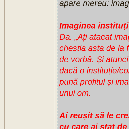
apare mereu: imagin
Imaginea instituți
Da. „Ați atacat imag
chestia asta de la 
de vorbă. Și atunc
dacă o instituție/
pună profitul și im
unui om.
Ai reușit să le cr
cu care ai stat d