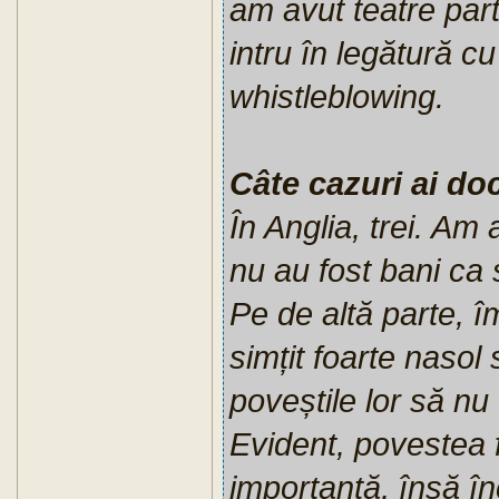
am avut teatre par
intru în legătură cu
whistleblowing.
Câte cazuri ai do
În Anglia, trei. Am
nu au fost bani ca
Pe de altă parte, î
simțit foarte nasol 
poveștile lor să nu 
Evident, povestea f
importantă, însă în