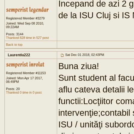
Incepand de azi 2 g
de la ISU Cluj si IS
Registered Member #3279
Joined: Wed Sep 08 2010,
09:22AM
Posts: 3144
Thanked 828 time in 527 post
Back to top
Laurentiu222
Sat Dec 01 2018, 02:43PM
Buna ziua!
Registered Member #11153
Sunt student al facu
Joined: Mon Apr 17 2017,
06:49PM
aflu cateva detalii 
Posts: 20
Thanked 0 time in 0 post
functii:Locţiitor co
intervenţie;contabil 
ISU / unităţi subord