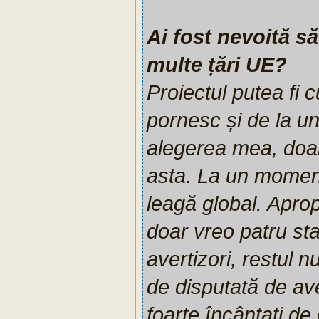
Ai fost nevoită să
multe țări UE?
Proiectul putea fi
pornesc și de la un 
alegerea mea, doar
asta. La un moment 
leagă global. Apro
doar vreo patru st
avertizori, restul n
de disputată de ave
foarte încântați de 