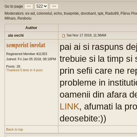
Go to page
<<
>>
Moderators: ex-ad, colonelul, echo, truepride, dorobant, spk, Radu89, Pârvu Flor
Mihais, Resboiu
Author
ala vechi
Sat Nov 17 2018, 11:38AM
pai ai si raspuns d
Registered Member #11353
trebuie si la timp s
Joined: Fri Jan 05 2018, 08:18PM
Posts: 28
prin sefii care ne 
Thanked 5 time in 4 post
probleme in institut
oamenii din afara d
LINK
, afumati la pr
deosebite:))
Back to top