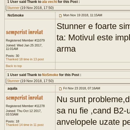
1 User said Thank to
ala vechi
for this Post :
Stunner
(19 Nov 2018, 17:50)
NoSmoke
Mon Nov 19 2018, 11:15AM
Stunner e foarte si
ta: Motivul este impl
Registered Member #11079
Joined: Wed Jan 25 2017,
arma
11:01AM
Posts: 30
Thanked 18 time in 13 post
Back to top
1 User said Thank to
NoSmoke
for this Post :
Stunner
(19 Nov 2018, 17:50)
aquila
Fri Nov 23 2018, 07:16AM
Nu sunt probleme,d
Registered Member #11278
sa nu fie ,cand B2-u
Joined: Thu Oct 12 2017,
03:53AM
anvelopele uzate pes
Posts: 18
Thanked 14 time in 11 post