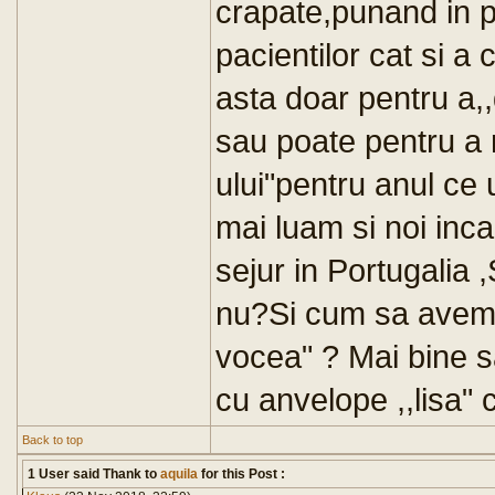
crapate,punand in pe
pacientilor cat si a ce
asta doar pentru a,,
sau poate pentru a 
ului"pentru anul c
mai luam si noi inc
sejur in Portugalia
nu?Si cum sa avem 
vocea" ? Mai bine sa
cu anvelope ,,lisa" 
Back to top
1 User said Thank to
aquila
for this Post :