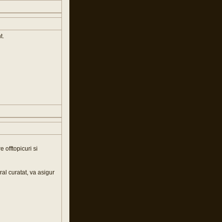
t.
e offtopicuri si
ral curatat, va asigur