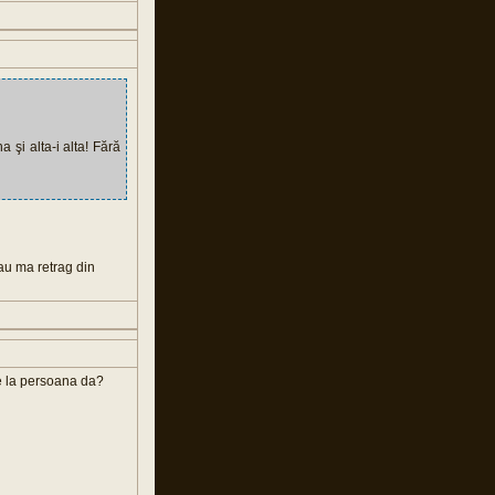
a şi alta-i alta! Fără
dau ma retrag din
le la persoana da?