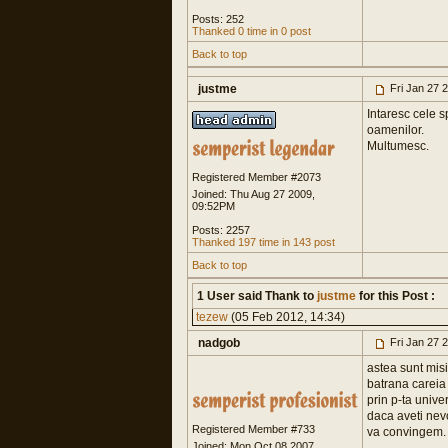
Posts: 252
Thanked 0 time in 0 post
Back to top
justme
Fri Jan 27 
Intaresc cele 
oamenilor.
Multumesc.
Registered Member #2073
Joined: Thu Aug 27 2009,
09:52PM
Posts: 2257
Thanked 197 time in 143 post
Back to top
1 User said Thank to
justme
for this Post :
tezew
(05 Feb 2012, 14:34)
nadgob
Fri Jan 27 
astea sunt misi
batrana careia 
prin p-ta univers
daca aveti nevo
Registered Member #733
va convingem.
Joined: Mon Oct 08 2007,