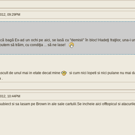
2012, 09:29PM
că bagă Ex-ad un ochi pe aici, se lasă cu "demisii" în bloc! Hadeţi fraţilor, una-i un
utem să trăim, cu condiţia ... să ne lase!
ascult de unul mai in etate decat mine
si cum nici lopeti si nici pulane nu mai 
 .
2012, 10:44PM
ubiect si sa lasam pe Brown in ale sale cartulii.Se incheie aici offtopicul si atacuri