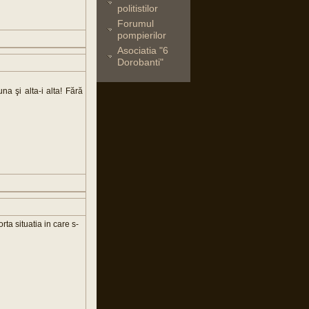
politistilor
Forumul
pompierilor
Asociatia "6
Dorobanti"
na şi alta-i alta! Fără
ta situatia in care s-