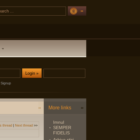
Signup
More links
Imnul
s thread
|
Next thread
>>
SEMPER
FIDELIS
Arhiva stiri