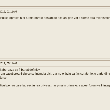
2012, 01:11AM
cul se opreste aici. Urmatoarele postari de acelasi gen vor fi sterse fara avertismen
2012, 05:11AM
 abereaza va fi banat definitiv.
am vazut prea tirziu ce se intimpla aici, dar nu e tirziu sa fac curatenie. o parte dintr
sterse.
ivul pentru care fac sectiunea privata... iar pina in primavara acest forum va fi integ