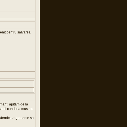
venit pentru salvarea
amant, ajutam de la
ea sa-si conduca masina
 puternice argumente sa