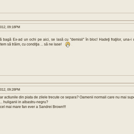
2012, 09:18PM
 bagă Ex-ad un ochi pe aici, se lasă cu "demisii" în bloc! Hadeţi fraţilor, una-i u
em să trăim, cu condiţia ... să ne lase!
2012, 09:28PM
r actiunile din piata de zilele trecute ce separa? Oamenii normali care nu mai supor
... huliganii in albastru-negru?
 cel mai mare fan ever a Sandrei Brown!!!