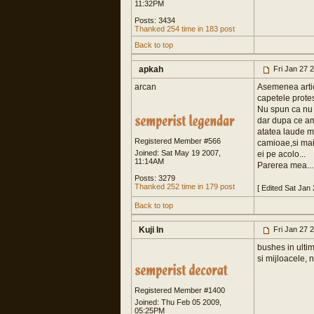
11:32PM
Posts: 3434
Thanked 254 time in 183 post
Back to top
apkah
Fri Jan 27 
arcan
Asemenea artico
capetele protest
Nu spun ca nu e
dar dupa ce am c
atatea laude m
Registered Member #566
camioae,si mai 
Joined: Sat May 19 2007,
ei pe acolo...
11:14AM
Parerea mea...
Posts: 3279
Thanked 252 time in 179 post
[ Edited Sat Jan
Back to top
Kuji In
Fri Jan 27 
bushes in ultim
si mijloacele, 
Registered Member #1400
Joined: Thu Feb 05 2009,
05:25PM