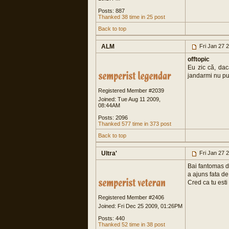
Posts: 887
Thanked 38 time in 25 post
Back to top
ALM
Fri Jan 27 
offtopic
Eu zic că, dacă
jandarmi nu put
Registered Member #2039
Joined: Tue Aug 11 2009,
08:44AM
Posts: 2096
Thanked 577 time in 373 post
Back to top
Ultra'
Fri Jan 27 
Bai fantomas da
a ajuns fata de
Cred ca tu esti
Registered Member #2406
Joined: Fri Dec 25 2009, 01:26PM
Posts: 440
Thanked 52 time in 38 post