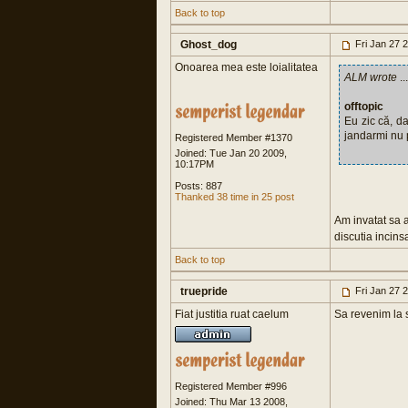
Back to top
Ghost_dog
Fri Jan 27 
Onoarea mea este loialitatea
ALM wrote
...
offtopic
Eu zic că, da
jandarmi nu p
Registered Member #1370
Joined: Tue Jan 20 2009,
10:17PM
Posts: 887
Thanked 38 time in 25 post
Am invatat sa 
discutia incinsa
Back to top
truepride
Fri Jan 27 
Fiat justitia ruat caelum
Sa revenim la s
Registered Member #996
Joined: Thu Mar 13 2008,