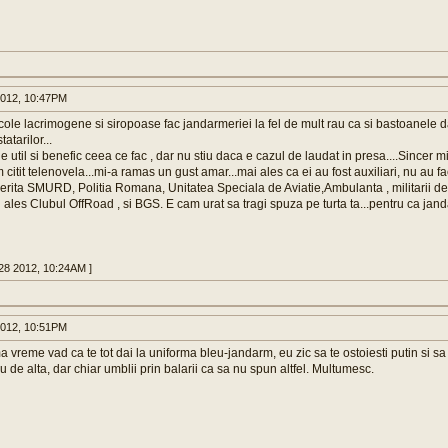
2012, 10:47PM
le lacrimogene si siropoase fac jandarmeriei la fel de mult rau ca si bastoanele da
atarilor...
 util si benefic ceea ce fac , dar nu stiu daca e cazul de laudat in presa....Sincer mi
itit telenovela...mi-a ramas un gust amar...mai ales ca ei au fost auxiliari, nu au facut
erita SMURD, Politia Romana, Unitatea Speciala de Aviatie,Ambulanta , militarii de
ales Clubul OffRoad , si BGS. E cam urat sa tragi spuza pe turta ta...pentru ca jand
 28 2012, 10:24AM ]
2012, 10:51PM
a vreme vad ca te tot dai la uniforma bleu-jandarm, eu zic sa te ostoiesti putin si sa i
nu de alta, dar chiar umblii prin balarii ca sa nu spun altfel. Multumesc.