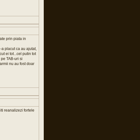
te prin piata in
-a placut ca au ajutat,
 ei tot...cel putin tot
 pe TAB-uri si
armii nu au fost doar
ti reanalizezi fortele