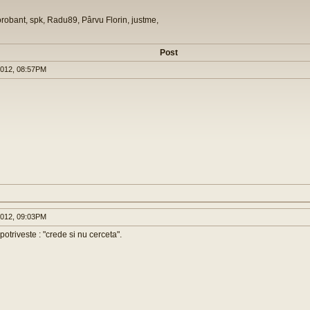
orobant, spk, Radu89, Pârvu Florin, justme,
Post
2012, 08:57PM
2012, 09:03PM
potriveste : "crede si nu cerceta".