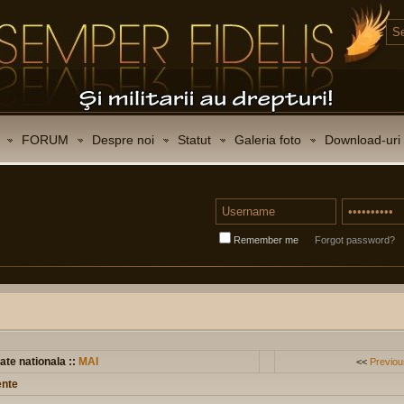
FORUM
Despre noi
Statut
Galeria foto
Download-uri
Remember me
Forgot password?
ate nationala ::
MAI
<<
Previou
ente