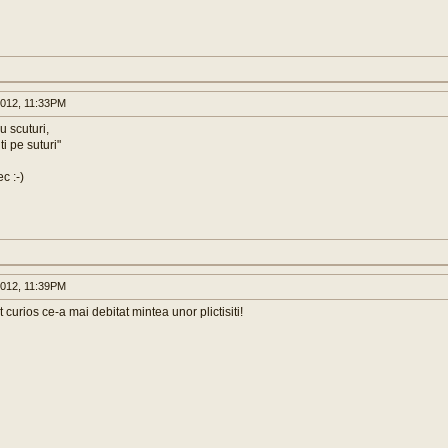
2012, 11:33PM
u scuturi,
ti pe suturi"
c :-)
2012, 11:39PM
 curios ce-a mai debitat mintea unor plictisiti!