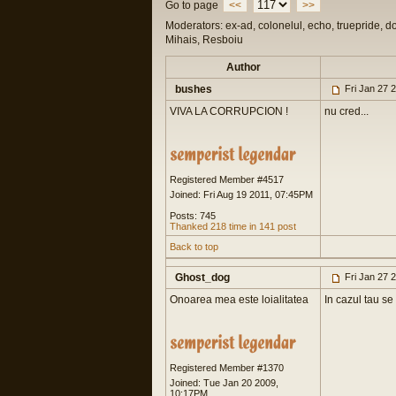
Go to page
<<
>>
Moderators: ex-ad, colonelul, echo, truepride, d
Mihais, Resboiu
Author
bushes
Fri Jan 27 
VIVA LA CORRUPCION !
nu cred...
Registered Member #4517
Joined: Fri Aug 19 2011, 07:45PM
Posts: 745
Thanked 218 time in 141 post
Back to top
Ghost_dog
Fri Jan 27 
Onoarea mea este loialitatea
In cazul tau se 
Registered Member #1370
Joined: Tue Jan 20 2009,
10:17PM