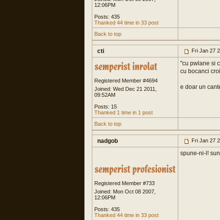
12:06PM
Posts: 435
Thanked 44 time in 33 post
Back to top
cti
Fri Jan 27 
"cu pwlane si c
cu bocanci croi
Registered Member #4694
e doar un cante
Joined: Wed Dec 21 2011,
09:52AM
Posts: 15
Thanked 1 time in 1 post
Back to top
nadgob
Fri Jan 27 
spune-ni-l! sunt
Registered Member #733
Joined: Mon Oct 08 2007,
12:06PM
Posts: 435
Thanked 44 time in 33 post