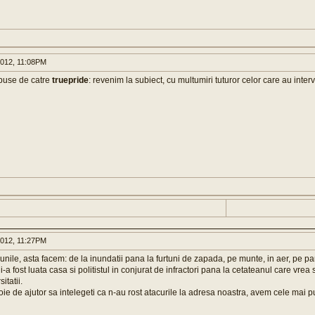
2012, 11:08PM
spuse de catre
truepride
: revenim la subiect, cu multumiri tuturor celor care au inter
2012, 11:27PM
unile, asta facem: de la inundatii pana la furtuni de zapada, pe munte, in aer, pe p
i-a fost luata casa si politistul in conjurat de infractori pana la cetateanul care vr
itatii.
ie de ajutor sa intelegeti ca n-au rost atacurile la adresa noastra, avem cele mai