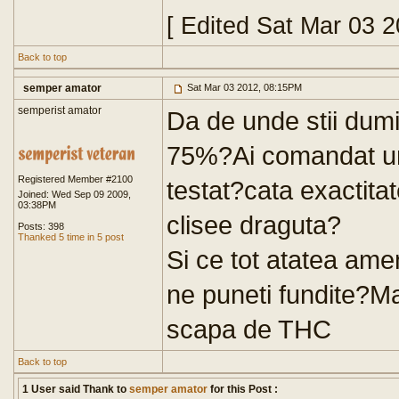
[ Edited Sat Mar 03 
Back to top
semper amator
Sat Mar 03 2012, 08:15PM
semperist amator
Da de unde stii dumi
75%?Ai comandat un
Registered Member #2100
testat?cata exactita
Joined: Wed Sep 09 2009,
03:38PM
clisee draguta?
Posts: 398
Thanked 5 time in 5 post
Si ce tot atatea amen
ne puneti fundite?Ma
scapa de THC
Back to top
1 User said Thank to
semper amator
for this Post :