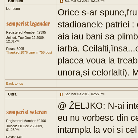
Boribum
Sat Mar 03 2012, 02:25PM
boribum
Orice s-ar spune,f
stadioanele patriei :
Registered Member #2395
aia iau bani sa plim
Joined: Tue Dec 22 2009,
12:31PM
iarba. Ceilalti,însa.
Posts: 6905
Thanked 1076 time in 756 post
placea voua la treab
unora,si celorlalti). 
Back to top
Ultra'
Sat Mar 03 2012, 02:27PM
@ ŽELJKO: N-ai inte
eu nu vorbesc din c
Registered Member #2406
Joined: Fri Dec 25 2009,
intampla la voi si cel
01:26PM
Posts: 440