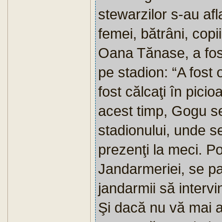
stewarzilor s-au afl
femei, bătrâni, copii
Oana Tănase, a fost
pe stadi­on: “A fos
fost călcaţi în picio
acest timp, Gogu se 
stadionului, unde se 
pre­zenţi la meci. P
Jandarmeriei, se pa
jandarmii să interv
Şi dacă nu vă mai a