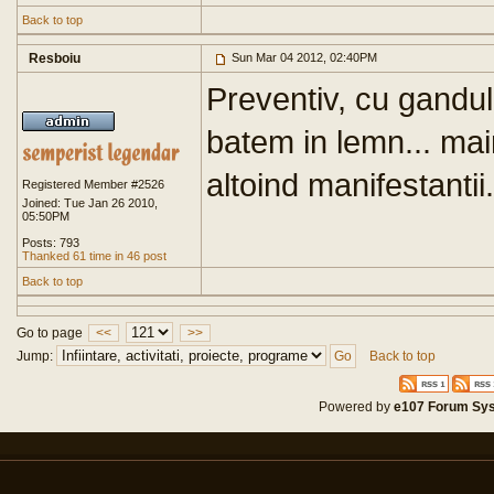
Back to top
Resboiu
Sun Mar 04 2012, 02:40PM
Preventiv, cu gandul 
batem in lemn... m
altoind manifestantii.
Registered Member #2526
Joined: Tue Jan 26 2010,
05:50PM
Posts: 793
Thanked 61 time in 46 post
Back to top
Go to page
<<
>>
Jump:
Back to top
Powered by
e107 Forum Sy