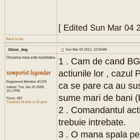
[ Edited Sun Mar 04 
Back to top
Ghost_dog
Sun Mar 04 2012, 10:55AM
Onoarea mea este loialitatea
1 . Cam de cand BGS
actiunile lor , cazul P
Registered Member #1370
ca se pare ca au sust
Joined: Tue Jan 20 2009,
10:17PM
sume mari de bani (b
Posts: 887
Thanked 38 time in 25 post
2 . Comandantul act
trebuie intrebate.
3 . O mana spala pe 