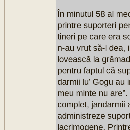
În minutul 58 al mec
printre suporteri pe
tineri pe care era 
n-au vrut să-l dea, i
lovească la gră­ma­
pentru faptul că supo
darmii lu’ Gogu au in
meu minte nu are”. 
complet, jandarmii a
administreze suport
lacrimogene. Printre