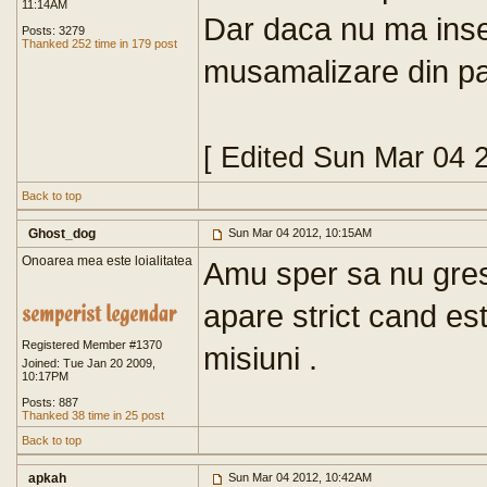
11:14AM
Dar daca nu ma insel
Posts: 3279
Thanked 252 time in 179 post
musamalizare din pa
[ Edited Sun Mar 04 
Back to top
Ghost_dog
Sun Mar 04 2012, 10:15AM
Onoarea mea este loialitatea
Amu sper sa nu grese
apare strict cand est
Registered Member #1370
misiuni .
Joined: Tue Jan 20 2009,
10:17PM
Posts: 887
Thanked 38 time in 25 post
Back to top
apkah
Sun Mar 04 2012, 10:42AM