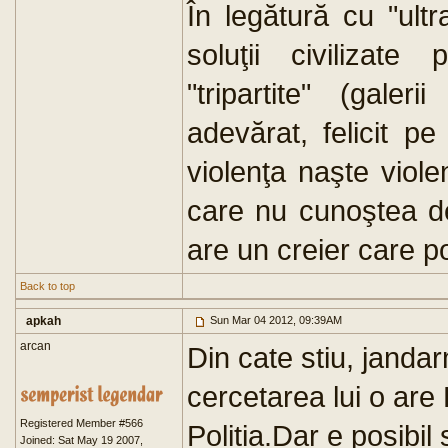
În legătură cu "ultr
soluţii civilizate
"tripartite" (gale
adevărat, felicit p
violenţa naşte viole
care nu cunoştea d
are un creier care poa
Back to top
apkah
Sun Mar 04 2012, 09:39AM
arcan
Din cate stiu, jandar
cercetarea lui o are 
Registered Member #566
Politia.Dar e posibil
Joined: Sat May 19 2007,