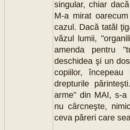
singular, chiar dac
M-a mirat oarecum m
cazul. Dacă tatăl ţi
văzul lumii, "organi
amenda pentru "tu
deschidea şi un dosa
copiilor, începea
drepturile părinteşt
arme" din MAI, s-a 
nu cârcneşte, nimi
ceva păreri care se