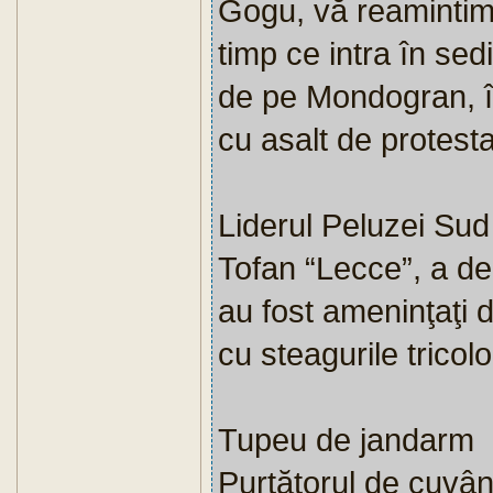
Gogu, vă reamintim 
timp ce intra în sed
de pe Mondogran, în
cu asalt de protesta
Liderul Peluzei Su
Tofan “Lecce”, a de
au fost ame­nin­ţaţi
cu steagurile tricol
Tupeu de jandarm
Purtătorul de cuvân