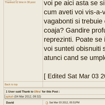
voi pe aici asta se s
Thanked 52 time in 38 post
cum aveti voi vis-a-v
vagabonti si trebuie
coaja? Gandire prof
reprezinti. Poate se 
voi sunteti obisnuiti sa
atunci cand se umple
[ Edited Sat Mar 03 
Back to top
1 User said Thank to
Ultra'
for this Post :
apkah
(04 Mar 2012, 09:32)
David
Sat Mar 03 2012, 05:51PM