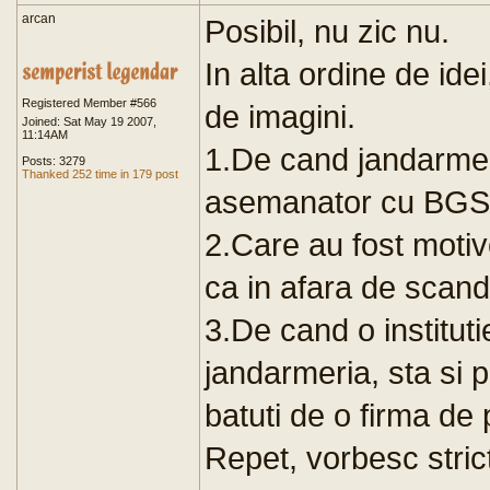
arcan
Posibil, nu zic nu.
In alta ordine de idei
Registered Member #566
de imagini.
Joined: Sat May 19 2007,
11:14AM
1.De cand jandarmer
Posts: 3279
Thanked 252 time in 179 post
asemanator cu BGS
2.Care au fost motive
ca in afara de scand
3.De cand o instituti
jandarmeria, sta si 
batuti de o firma de p
Repet, vorbesc strict