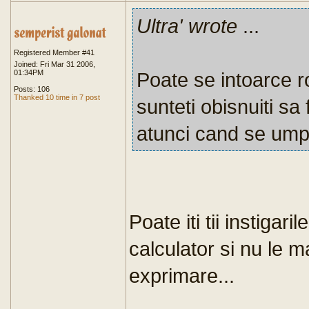
Ultra' wrote
...
Registered Member #41
Joined: Fri Mar 31 2006,
01:34PM
Poate se intoarce ro
Posts: 106
Thanked 10 time in 7 post
sunteti obisnuiti sa fi
atunci cand se umpl
Poate iti tii instigaril
calculator si nu le ma
exprimare...