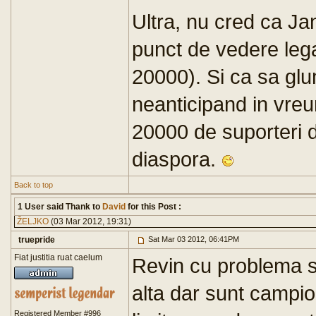
Ultra, nu cred ca Ja
punct de vedere lega
20000). Si ca sa glum
neanticipand in vreu
20000 de suporteri d
diaspora.
Back to top
1 User said Thank to
David
for this Post :
ŽELJKO
(03 Mar 2012, 19:31)
truepride
Sat Mar 03 2012, 06:41PM
Fiat justitia ruat caelum
Revin cu problema si 
alta dar sunt campio
Registered Member #996