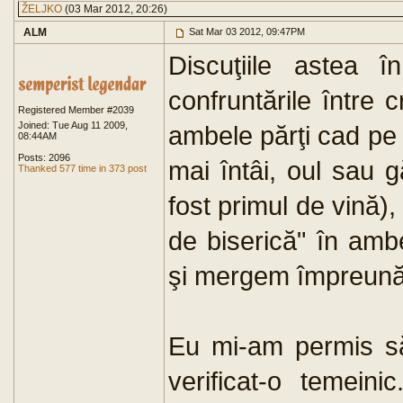
ŽELJKO
(03 Mar 2012, 20:26)
ALM
Sat Mar 03 2012, 09:47PM
Discuţiile astea 
confruntările între c
Registered Member #2039
Joined: Tue Aug 11 2009,
ambele părţi cad pe 
08:44AM
Posts: 2096
mai întâi, oul sau g
Thanked 577 time in 373 post
fost primul de vină),
de biserică" în amb
şi mergem împreună
Eu mi-am permis să
verificat-o temein