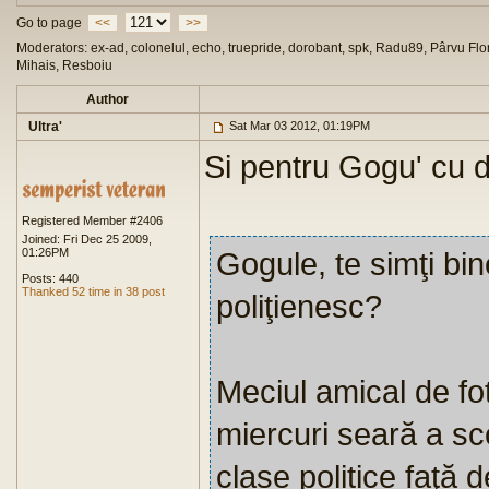
Go to page
<<
>>
Moderators: ex-ad, colonelul, echo, truepride, dorobant, spk, Radu89, Pârvu Flor
Mihais, Resboiu
Author
Ultra'
Sat Mar 03 2012, 01:19PM
Si pentru Gogu' cu d
Registered Member #2406
Joined: Fri Dec 25 2009,
01:26PM
Gogule, te simţi bi
Posts: 440
Thanked 52 time in 38 post
poliţienesc?
Meciul amical de f
miercuri seară a sc
clase politice faţă 