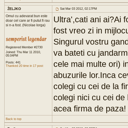
ŽELJKO
Sat Mar 03 2012, 02:17PM
Omul cu adevarat bun este
Ultra',cati ani ai?Ai 
doar cel care ar fi putut fi rau
si n-a fost. (Nicolae Iorga)
fost vreo zi in mijloc
Singurul vostru gand(
Registered Member #2730
va bateti cu jandarmi
Joined: Thu Mar 11 2010,
05:04PM
cele mai multe ori) i
Posts: 441
Thanked 20 time in 17 post
abuzurile lor.Inca c
colegi cu cei de la 
colegi nici cu cei de 
acea firma de paza!
Back to top