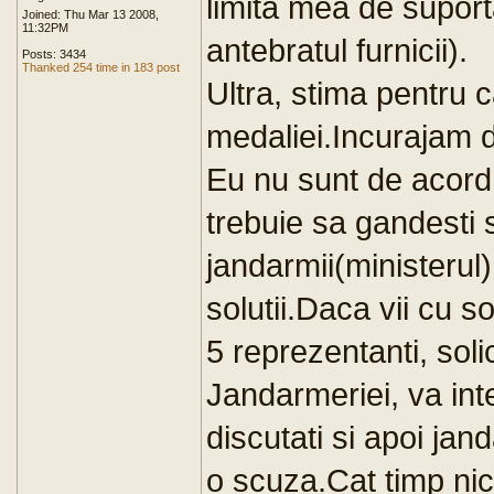
limita mea de suport
Joined: Thu Mar 13 2008,
11:32PM
antebratul furnicii).
Posts: 3434
Thanked 254 time in 183 post
Ultra, stima pentru c
medaliei.Incurajam di
Eu nu sunt de acord
trebuie sa gandesti 
jandarmii(ministerul
solutii.Daca vii cu sol
5 reprezentanti, soli
Jandarmeriei, va int
discutati si apoi jand
o scuza.Cat timp nici