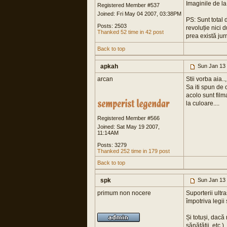
Imaginile de la
Registered Member #537
Joined: Fri May 04 2007, 03:38PM
PS: Sunt total 
Posts: 2503
revoluție nici 
Thanked 52 time in 42 post
prea există jur
Back to top
apkah
Sun Jan 13
arcan
Stii vorba aia.
Sa iti spun de
acolo sunt filma
la culoare....
Registered Member #566
Joined: Sat May 19 2007,
11:14AM
Posts: 3279
Thanked 252 time in 179 post
Back to top
spk
Sun Jan 13
primum non nocere
Suporterii ultra
împotriva legii 
Și totuși, dacă
sănătății, etc.