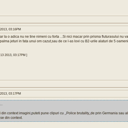
 2013, 03:16PM
ar la o adica nu ne tine nimeni cu forta ...Si nici macar prin prisma fluturasului nu 
 palma jeturi in fata unui om cazut,sau de ce l-as lovi cu B2-urile alaturi de 5 oameni
 13 2013, 03:17PM ]
 2013, 03:17PM
...
 din context imagini,puteti pune clipuri cu ,,Police brutality,,de prin Germania sau a
se din context.