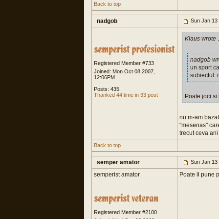
Back to top
nadgob
Sun Jan 13
Klaus wrote
.
nadgob wr
Registered Member #733
un sport c
Joined: Mon Oct 08 2007,
subiectul: 
12:06PM
Posts: 435
Thanked 44 time in 33 post
Poate joci si
nu m-am bazat p
"meserias" car
trecut ceva an
Back to top
semper amator
Sun Jan 13 
semperist amator
Poate il pune pe
Registered Member #2100