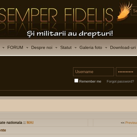
FORUM
Despre noi
Statut
Galeria foto
Download-uri
Remember me
Forgot password?
ate nationala ::
MAI
<<
Previou
ente