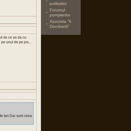
politistilor
Forumul
pompierilor
Asociatia "6
Dorobanti"
vad de ce as da cu
 pe unul de pe jos...
lte tari.Dar sunt ceea