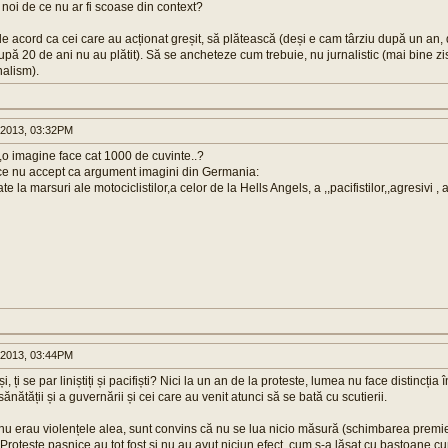
 noi de ce nu ar fi scoase din context?
de acord ca cei care au acționat greșit, să plătească (deși e cam târziu după un an, d
după 20 de ani nu au plătit). Să se ancheteze cum trebuie, nu jurnalistic (mai bine zi
nalism).
 2013, 03:32PM
.,,o imagine face cat 1000 de cuvinte..?
 ce nu accept ca argument imagini din Germania:
te la marsuri ale motociclistilor,a celor de la Hells Angels, a ,,pacifistilor,,agresivi , 
 2013, 03:44PM
și, ți se par liniștiți și pacifiști? Nici la un an de la proteste, lumea nu face distincția
sănătății și a guvernării și cei care au venit atunci să se bată cu scutierii.
 nu erau violențele alea, sunt convins că nu se lua nicio măsură (schimbarea premier
). Proteste pașnice au tot fost și nu au avut niciun efect, cum s-a lăsat cu bastoane c