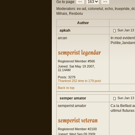
Go to page
<<
>>
Moderators: ex-ad, colonelul, echo, truepride, d
Mihais, Resboiu
Author
apkah
Sun Jan 13
arcan
In mod evident.
Politie,Jandarm
Registered Member #566
Joined: Sat May 19 2007,
11:14AM
Posts: 3279
Thanked 252 time in 179 post
Back to top
semper amator
Sun Jan 13
semperist amator
Ca la Belfast a
ultimul fluturas
Registered Member #2100
Joined: Wed Sep 09 2009,