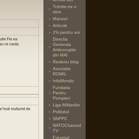
Trimite-ne o
stire
Marsuri
Articole
2% pentru voi
Directia
utie.Fie ea
 au ce cauta.
Generala
Anticoruptie
din MAI
Resboiu blog
Asociatia
ROMIL
InfoMondo
Fundatia
Pentru
Pompieri
Liga Militarilor
ne?esti multumit de
Politistul
SNPPC
NATOChannel
TV
Forumul