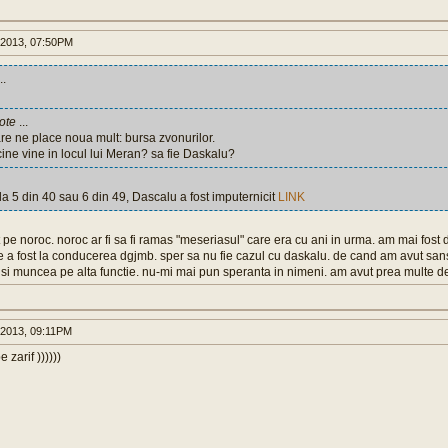
 2013, 07:50PM
..
ote
...
are ne place noua mult: bursa zvonurilor.
cine vine in locul lui Meran? sa fie Daskalu?
 la 5 din 40 sau 6 din 49, Dascalu a fost imputernicit
LINK
e noroc. noroc ar fi sa fi ramas "meseriasul" care era cu ani in urma. am mai fost 
e a fost la conducerea dgjmb. sper sa nu fie cazul cu daskalu. de cand am avut sans
i si muncea pe alta functie. nu-mi mai pun speranta in nimeni. am avut prea multe d
2013, 09:11PM
 zarif ))))))