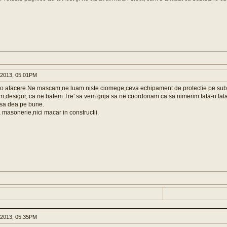
 2013, 05:01PM
 afacere.Ne mascam,ne luam niste ciomege,ceva echipament de protectie pe sub h
m,desigur, ca ne batem.Tre' sa vem grija sa ne coordonam ca sa nimerim fata-n fat
t sa dea pe bune.
 masonerie,nici macar in constructii.
 2013, 05:35PM