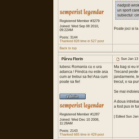
nadgob wrot
un sport care
subiectul: ci
Registered Member #3279
Joined: Wed Sep 08 2010,
Poate joci si l
09:22AM
Posts: 3144
Thanked 828 time in 527 post
Back to top
Pârvu Florin
Sun Jan 13
Iubesc Romania cu o ura
Ma bag si eu i
adanca ! Fiindca nu este asa
Trecand peste 
cum ar trebui sa fie! Asa cum
jandarmerie, tr
poate sa fie!
trecut, o sa pun
Se mai indoiest
A doua intrebar
a fost pus in 
Registered Member #1287
[ Edited Sun Jan
Joined: Wed Dec 10 2008,
11:28AM
Posts: 2143
Thanked 665 time in 429 post