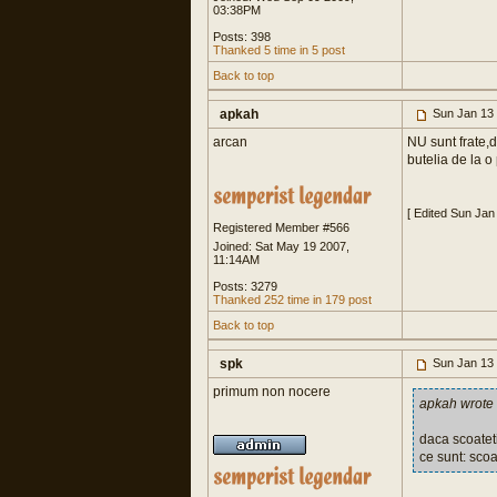
03:38PM
Posts: 398
Thanked 5 time in 5 post
Back to top
apkah
Sun Jan 13
arcan
NU sunt frate,d
butelia de la o
[ Edited Sun Jan
Registered Member #566
Joined: Sat May 19 2007,
11:14AM
Posts: 3279
Thanked 252 time in 179 post
Back to top
spk
Sun Jan 13
primum non nocere
apkah wrote
daca scoateti
ce sunt: scoa