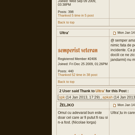
Joined: Wed Sep 09 2009,
03:38PM
Posts: 398
Thanked 5 time in 5 post
Back to top
Ultra'
Mon Jan 14
@ semper amator
nimic fata de p
incidente. Ca 
docili ce ne zic
Registered Member #2406
jandarmi) nu mu
Joined: Fri Dec 25 2009, 01:26PM
Posts: 440
Thanked 52 time in 38 post
Back to top
2 User said Thank to
Ultra'
for this Post :
spk
(14 Jan 2013, 17:29) ,
apkah
(14 Jan 2013
ŽELJKO
Mon Jan 14
Omul cu adevarat bun este
Ultra',tu in car
doar cel care ar fi putut fi rau si
n-a fost. (Nicolae Iorga)