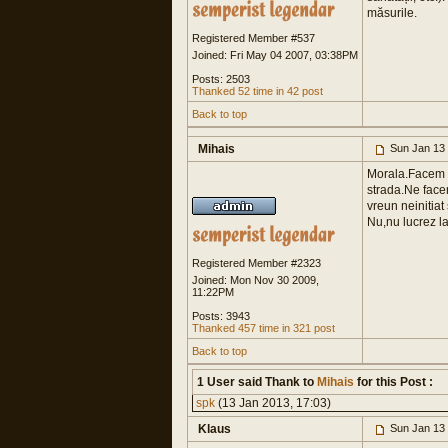
măsurile.
Registered Member #537
Joined: Fri May 04 2007, 03:38PM
Posts: 2503
Thanked 52 time in 42 post
Back to top
Mihais
Sun Jan 13
Morala.Facem o
strada.Ne face
vreun neinitia
Nu,nu lucrez la
Registered Member #2323
Joined: Mon Nov 30 2009,
11:22PM
Posts: 3943
Thanked 457 time in 321 post
Back to top
1 User said Thank to
Mihais
for this Post :
spk
(13 Jan 2013, 17:03)
Klaus
Sun Jan 13