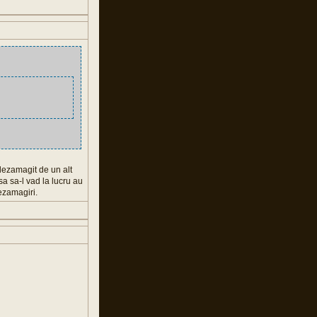
dezamagit de un alt
a sa-l vad la lucru au
ezamagiri.