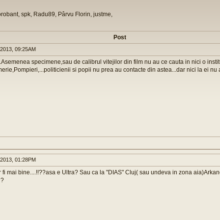
orobant, spk, Radu89, Pârvu Florin, justme,
Post
 2013, 09:25AM
Asemenea specimene,sau de calibrul vitejilor din film nu au ce cauta in nici o instit
erie,Pompieri,...politicienii si popii nu prea au contacte din astea...dar nici la ei nu
 2013, 01:28PM
r fi mai bine....!!??asa e Ultra? Sau ca la "DIAS" Cluj( sau undeva in zona aia)Arka
 ?