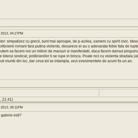
 2013, 04:27PM
: simpatizez cu grecii, sunt mai aproape, de p-acilea, oameni cu spirit civic. Idee
oliticienii romani fara putina violenta, deoarece ei au o adevarata fobie fata de lupt
putem sa facem noi un milion de marsuri si manifestatii, daca facem dansul pinguin
e liderul sindical, politicienilor li se rupe in brisca. Poate nici cu violenta stradala (a
ti muntii din loc, dar ceva tot se intampla, vezi evenimentele de acum fix un an.
, 21:41)
 2013, 09:11PM
e galerie esti?