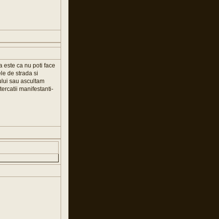
a este ca nu poti face
ele de strada si
ului sau ascultam
ltercatii manifestanti-