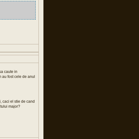
a caute in
m au fost cele de anul
i, caci el stie de cand
ntului major?