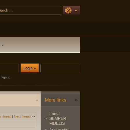
Signup
More links
Imnul
s thread
|
Next thread
>>
SEMPER
FIDELIS
Arhiva stiri