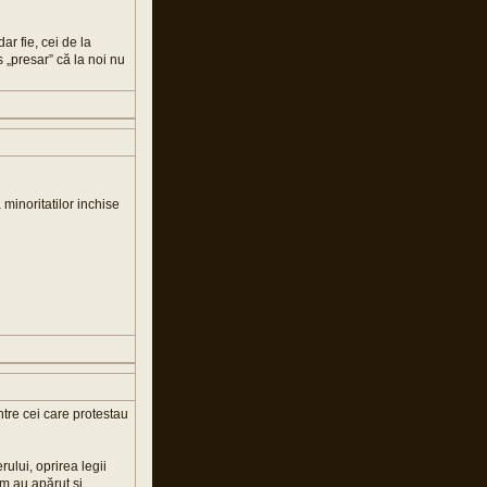
ar fie, cei de la
s „presar” că la noi nu
a minoritatilor inchise
 între cei care protestau
ului, oprirea legii
um au apărut și