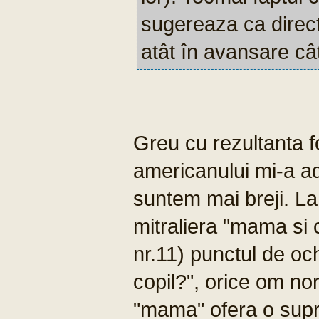
sugereaza ca directi
atât în avansare cât
Greu cu rezultanta f
americanului mi-a ad
suntem mai breji. La
mitraliera "mama si c
nr.11) punctul de oc
copil?", orice om no
"mama" ofera o supr