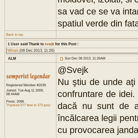
sa vad ce se va inta
spatiul verde din fat
Back to top
1 User said Thank to
svejk
for this Post :
Mihais
(08 Dec 2013, 11:26)
ALM
Sun Dec 08 2013, 11:26AM
@Svejk
Nu ştiu de unde aţi
Registered Member #2039
Joined: Tue Aug 11 2009,
confruntare de idei.
08:44AM
Posts: 2096
dacă nu sunt de a
Thanked 577 time in 373 post
încălcarea legii pent
cu provocarea jandarmi