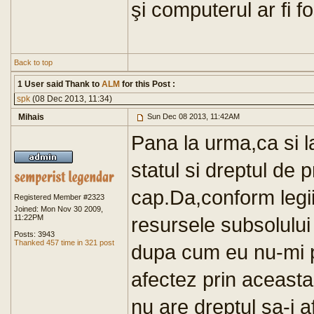
şi computerul ar fi fos
Back to top
1 User said Thank to
ALM
for this Post :
spk
(08 Dec 2013, 11:34)
Mihais
Sun Dec 08 2013, 11:42AM
Pana la urma,ca si l
statul si dreptul de p
cap.Da,conform legi
Registered Member #2323
Joined: Mon Nov 30 2009,
11:22PM
resursele subsolului
Posts: 3943
Thanked 457 time in 321 post
dupa cum eu nu-mi po
afectez prin aceasta p
nu are dreptul sa-i 