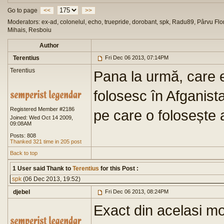
Go to page
<<
>>
Moderators: ex-ad, colonelul, echo, truepride, dorobant, spk, Radu89, Pârvu Flor
Mihais, Resboiu
Author
Terentius
Fri Dec 06 2013, 07:14PM
Terentius
Pana la urmă, care e
folosesc în Afganist
Registered Member #2186
pe care o folosește
Joined: Wed Oct 14 2009,
09:08AM
Posts: 808
Thanked 321 time in 205 post
Back to top
1 User said Thank to
Terentius
for this Post :
spk
(06 Dec 2013, 19:52)
djebel
Fri Dec 06 2013, 08:24PM
Exact din acelasi m