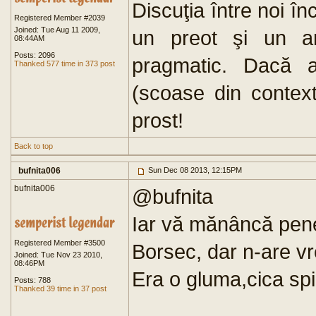
Discuţia între noi 
Registered Member #2039
Joined: Tue Aug 11 2009,
un preot şi un an
08:44AM
Posts: 2096
pragmatic. Dacă a
Thanked 577 time in 373 post
(scoase din contex
prost!
Back to top
bufnita006
Sun Dec 08 2013, 12:15PM
bufnita006
@bufnita
Iar vă mănâncă pen
Registered Member #3500
Borsec, dar n-are vr
Joined: Tue Nov 23 2010,
08:46PM
Era o gluma,cica spir
Posts: 788
Thanked 39 time in 37 post