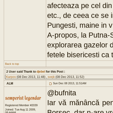
afecteaza pe cel din 
etc., de ceea ce se i
Pungesti, maine in vr
A-propos, la Putna-
explorarea gazelor d
fetele bisericesti ca
Back to top
2 User said Thank to
djebel
for this Post :
Karpov
(08 Dec 2013, 11:48) ,
svejk
(08 Dec 2013, 11:52)
ALM
Sun Dec 08 2013, 11:51AM
@bufnita
Iar vă mănâncă pen
Registered Member #2039
Joined: Tue Aug 11 2009,
Borsec, dar n-are vr
08:44AM