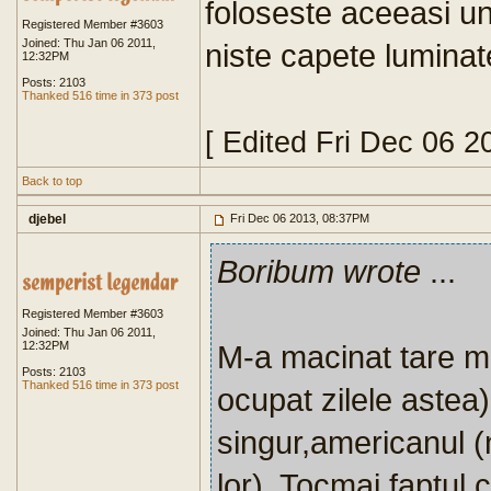
foloseste aceeasi u
Registered Member #3603
Joined: Thu Jan 06 2011,
niste capete lumina
12:32PM
Posts: 2103
Thanked 516 time in 373 post
[ Edited Fri Dec 06 
Back to top
djebel
Fri Dec 06 2013, 08:37PM
Boribum wrote
...
Registered Member #3603
Joined: Thu Jan 06 2011,
12:32PM
M-a macinat tare m
Posts: 2103
Thanked 516 time in 373 post
ocupat zilele astea)
singur,americanul (n
lor). Tocmai faptul 