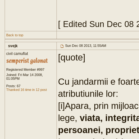
[ Edited Sun Dec 08 
Back to top
svejk
Sun Dec 08 2013, 11:55AM
civil camuflat
[quote]
Registered Member #997
Joined: Fri Mar 14 2008,
Cu jandarmii e foart
01:05PM
Posts: 67
Thanked 16 time in 12 post
atributiunile lor:
[i]Apara, prin mijlo
lege,
viata, integri
persoanei, propriet