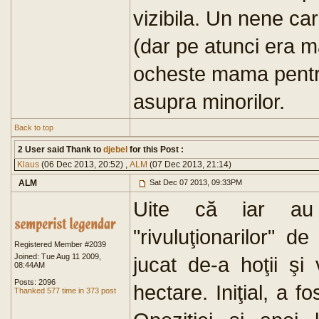
vizibila. Un nene ca
(dar pe atunci era m
ocheste mama pentru 
asupra minorilor.
Back to top
2 User said Thank to
djebel
for this Post :
Klaus
(06 Dec 2013, 20:52) ,
ALM
(07 Dec 2013, 21:14)
ALM
Sat Dec 07 2013, 09:33PM
Uite că iar au 
"rivuluţionarilor" 
Registered Member #2039
Joined: Tue Aug 11 2009,
jucat de-a hoţii şi
08:44AM
Posts: 2096
hectare. Iniţial, a f
Thanked 577 time in 373 post