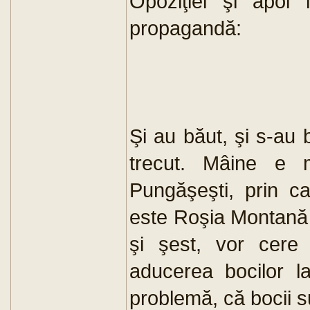
Opoziţiei şi apoi
propagandă:
Şi au băut, şi s-au
trecut. Mâine e m
Pungăşeşti, prin c
este Roşia Montană ş
şi şest, vor cere
aducerea bocilor la
problemă, că bocii su