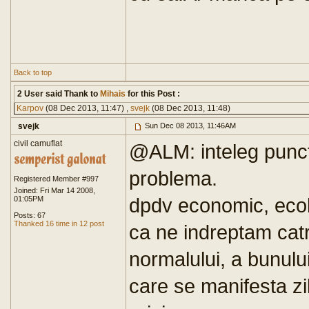
Back to top
2 User said Thank to
Mihais
for this Post :
Karpov
(08 Dec 2013, 11:47) ,
svejk
(08 Dec 2013, 11:48)
svejk
Sun Dec 08 2013, 11:46AM
civil camuflat
@ALM: inteleg punctu
problema.
Registered Member #997
Joined: Fri Mar 14 2008,
dpdv economic, ecol
01:05PM
Posts: 67
Thanked 16 time in 12 post
ca ne indreptam catre
normalului, a bunului
care se manifesta zil