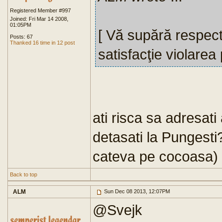
Registered Member #997
Joined: Fri Mar 14 2008,
01:05PM
[ Vă supără respec
Posts: 67
Thanked 16 time in 12 post
satisfacţie violarea 
ati risca sa adresati
detasati la Pungesti
cateva pe cocoasa)
Back to top
ALM
Sun Dec 08 2013, 12:07PM
@Svejk