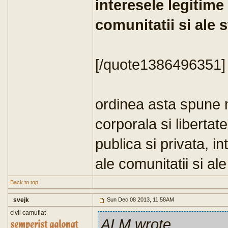
interesele legitime 
comunitatii si ale s
[/quote1386496351]
ordinea asta spune mu
corporala si libertat
publica si privata, in
ale comunitatii si ale
Back to top
svejk
Sun Dec 08 2013, 11:58AM
civil camuflat
ALM wrote
...