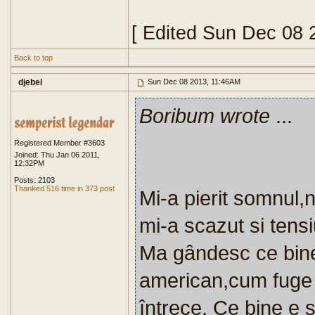
[ Edited Sun Dec 08 
Back to top
djebel
Sun Dec 08 2013, 11:46AM
Boribum wrote
...
Registered Member #3603
Joined: Thu Jan 06 2011,
12:32PM
Posts: 2103
Thanked 516 time in 373 post
Mi-a pierit somnul,
mi-a scazut si tensi
Ma gândesc ce bine
american,cum fuge e
întrece. Ce bine e s