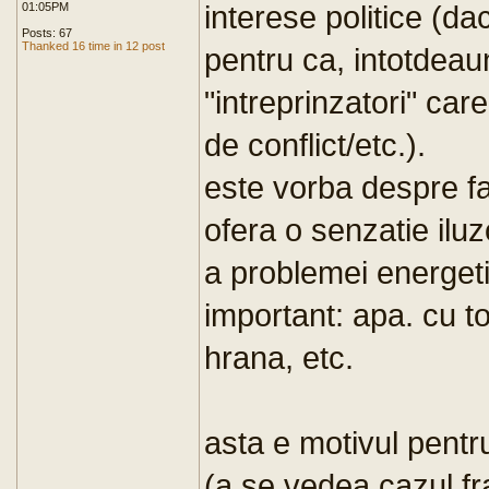
interese politice (d
01:05PM
Posts: 67
Thanked 16 time in 12 post
pentru ca, intotdeau
"intreprinzatori" care
de conflict/etc.).
este vorba despre fa
ofera o senzatie ilu
a problemei energeti
important: apa. cu to
hrana, etc.
asta e motivul pent
(a se vedea cazul fr