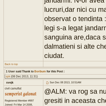
jandarmi. N-or avea
lucruri,dar nici cu m
observat o tendinta 
legi s-a legat jandar
sanguina are,daca sti
dalmatieni si alte ch
ciudat.
Back to top
1 User said Thank to
Boribum
for this Post :
spk
(08 Dec 2013, 11:31)
svejk
Sun Dec 08 2013, 10:51AM
civil camuflat
@ALM: va rog sa nu 
gresiti in aceasta ch
Registered Member #997
Joined: Fri Mar 14 2008,