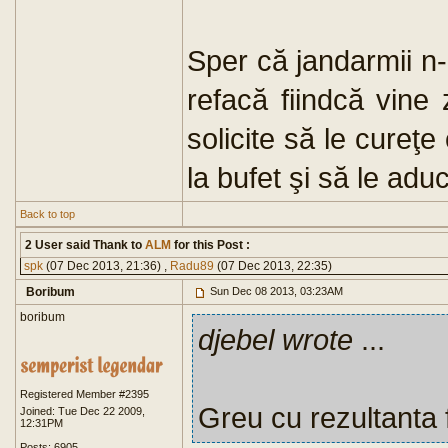
Sper că jandarmii n-
refacă fiindcă vine z
solicite să le cureţe
la bufet şi să le adu
Back to top
2 User said Thank to
ALM
for this Post :
spk
(07 Dec 2013, 21:36) ,
Radu89
(07 Dec 2013, 22:35)
Boribum
Sun Dec 08 2013, 03:23AM
boribum
djebel wrote
...
Registered Member #2395
Greu cu rezultanta 
Joined: Tue Dec 22 2009,
12:31PM
Posts: 6905