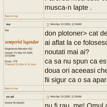
musca-n lapte .
Back to top
me
Wed Apr 19 2006, 11:34AM
me
don plotoner> cat des
ai aflat la ce folos
Registered Member #11
noutati mai ai?
Joined: Fri Mar 03 2006,
10:03AM
ca sa nu spun ca est
Posts: 778
Thanked 15 time in 12 post
doua ori aceeasi ches
fii sigur ca o sa apar
Back to top
ex-ad
Wed Apr 19 2006, 11:45AM
nosce te ipsum
nu fi rau, me! Omul a