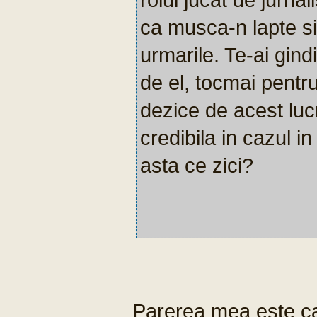
ca musca-n lapte si
urmarile. Te-ai gind
de el, tocmai pentr
dezice de acest luc
credibila in cazul i
asta ce zici?
Parerea mea este ca