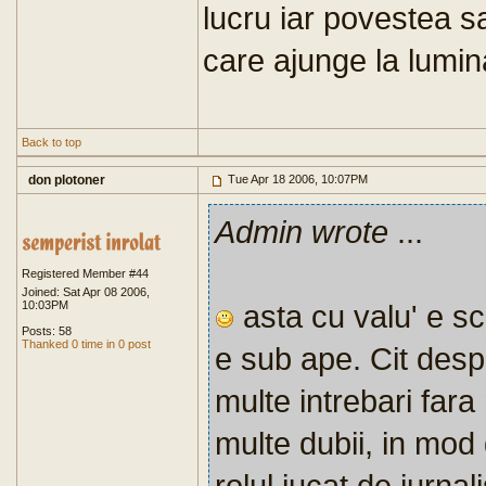
lucru iar povestea sa
care ajunge la lumin
Back to top
don plotoner
Tue Apr 18 2006, 10:07PM
Admin wrote
...
Registered Member #44
Joined: Sat Apr 08 2006,
10:03PM
asta cu valu' e scu
Posts: 58
Thanked 0 time in 0 post
e sub ape. Cit desp
multe intrebari far
multe dubii, in mod
rolul jucat de jurnal