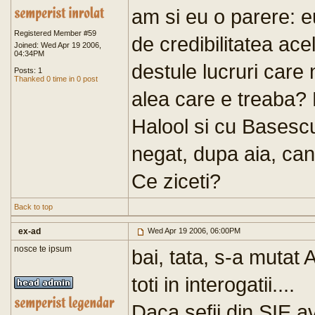
am si eu o parere: 
Registered Member #59
de credibilitatea ace
Joined: Wed Apr 19 2006,
04:34PM
destule lucruri care 
Posts: 1
Thanked 0 time in 0 post
alea care e treaba? 
Halool si cu Basescu
negat, dupa aia, cand
Ce ziceti?
Back to top
ex-ad
Wed Apr 19 2006, 06:00PM
nosce te ipsum
bai, tata, s-a mutat 
toti in interogatii....
Daca sefii din SIE av