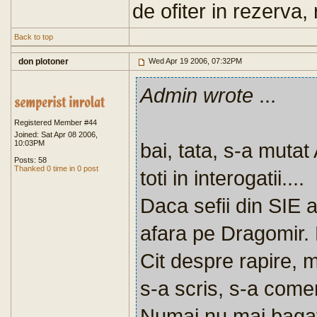
de ofiter in rezerva,
Back to top
don plotoner
Wed Apr 19 2006, 07:32PM
Admin wrote
...
Registered Member #44
Joined: Sat Apr 08 2006,
10:03PM
bai, tata, s-a mutat
Posts: 58
Thanked 0 time in 0 post
toti in interogatii....
Daca sefii din SIE a
afara pe Dragomir. L-
Cit despre rapire, m
s-a scris, s-a coment
Numai nu mai bagati