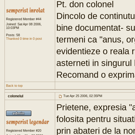
Pt. don colonel
Dincolo de continutu
Registered Member #44
Joined: Sat Apr 08 2006,
bine documentat- su
10:03PM
Posts: 58
termeni ca "anus, o
Thanked 0 time in 0 post
evidentieze o reala r
asterneti in singurul 
Recomand o exprima
Back to top
colonelul
Tue Apr 25 2006, 02:35PM
Prietene, expresia "
folosita pentru situat
prin abateri de la n
Registered Member #20