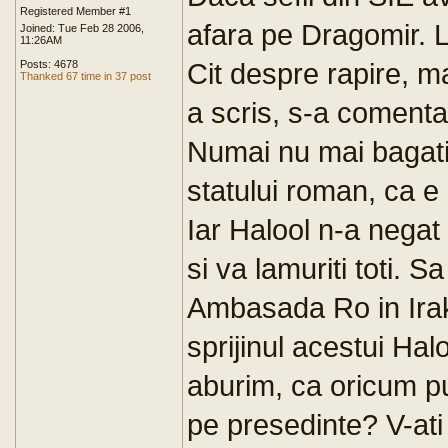
Registered Member #1
afara pe Dragomir. L-a
Joined: Tue Feb 28 2006,
11:26AM
Cit despre rapire, ma
Posts: 4678
Thanked 67 time in 37 post
a scris, s-a comentat,
Numai nu mai bagati 
statului roman, ca e
Iar Halool n-a negat
si va lamuriti toti. 
Ambasada Ro in Irak
sprijinul acestui Hal
aburim, ca oricum pu
pe presedinte? V-ati 