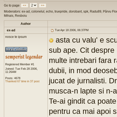
Go to page
<<
>>
Moderators: ex-ad, colonelul, echo, truepride, dorobant, spk, Radu89, Pârvu Flor
Mihais, Resboiu
Author
ex-ad
Tue Apr 18 2006, 06:37PM
nosce te ipsum
asta cu valu' e scuz
sub ape. Cit despre 
multe intrebari fara
Registered Member #1
dubii, in mod deosebi
Joined: Tue Feb 28 2006,
11:26AM
jucat de jurnalisti. 
Posts: 4678
Thanked 67 time in 37 post
musca-n lapte si n-a
Te-ai gindit ca poate
pentru ca mai apoi 