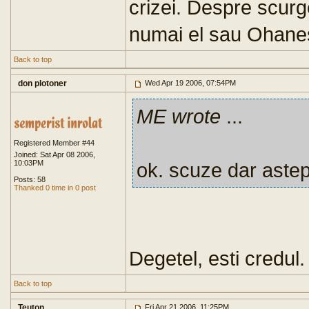
crizei. Despre scurg
numai el sau Ohanes
Back to top
don plotoner
Wed Apr 19 2006, 07:54PM
ME wrote
...
Registered Member #44
Joined: Sat Apr 08 2006,
10:03PM
ok. scuze dar astept
Posts: 58
Thanked 0 time in 0 post
Degetel, esti credul. 
Back to top
Teuton
Fri Apr 21 2006, 11:25PM