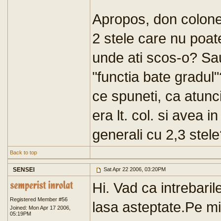
Apropos, don colonel
2 stele care nu poate
unde ati scos-o? Sau
"functia bate gradu
ce spuneti, ca atunc
era lt. col. si avea 
generali cu 2,3 stel
Back to top
SENSEI
Sat Apr 22 2006, 03:20PM
Hi. Vad ca intrebaril
Registered Member #56
lasa asteptate.Pe m
Joined: Mon Apr 17 2006,
05:19PM