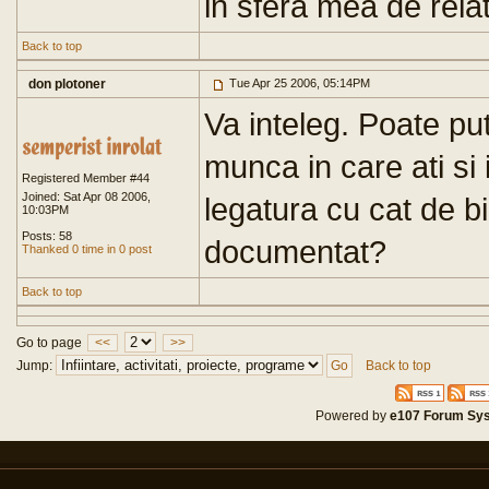
in sfera mea de relati
Back to top
don plotoner
Tue Apr 25 2006, 05:14PM
Va inteleg. Poate put
munca in care ati si
Registered Member #44
Joined: Sat Apr 08 2006,
legatura cu cat de bi
10:03PM
Posts: 58
documentat?
Thanked 0 time in 0 post
Back to top
Go to page
<<
>>
Jump:
Back to top
Powered by
e107 Forum Sy