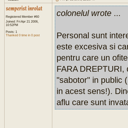
colonelul wrote
...
Registered Member #60
Joined: Fri Apr 21 2006,
10:52PM
Posts: 1
Personal sunt intere
Thanked 0 time in 0 post
este excesiva si ca
pentru care un ofite
FARA DREPTURI, dup
"sabotor" in public 
in acest sens!). Din
aflu care sunt invat