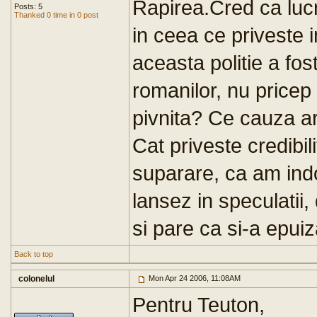
Rapirea.Cred ca lucr
Posts: 5
Thanked 0 time in 0 post
in ceea ce priveste i
aceasta politie a fos
romanilor, nu pricep 
pivnita? Ce cauza ar 
Cat priveste credibil
suparare, ca am ind
lansez in speculatii
si pare ca si-a epui
Back to top
colonelul
Mon Apr 24 2006, 11:08AM
Pentru Teuton,