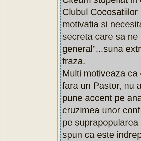
Clubul Cocosatiilor 
motivatia si necesit
secreta care sa ne
general"...suna ex
fraza.
Multi motiveaza ca
fara un Pastor, nu 
pune accent pe ana
cruzimea unor confli
pe suprapopularea p
spun ca este indrep