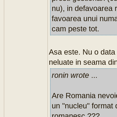
nu), in defavoarea 
favoarea unui numar 
cam peste tot.
Asa este. Nu o data 
neluate in seama din
ronin wrote
...
Are Romania nevoi
un "nucleu" format 
romanesc ???