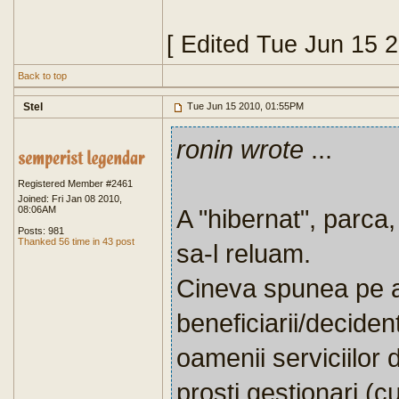
[ Edited Tue Jun 15 
Back to top
Stel
Tue Jun 15 2010, 01:55PM
ronin wrote
...
Registered Member #2461
Joined: Fri Jan 08 2010,
08:06AM
A "hibernat", parca
Posts: 981
Thanked 56 time in 43 post
sa-l reluam.
Cineva spunea pe 
beneficiarii/decident
oamenii serviciilor 
prosti gestionari (c