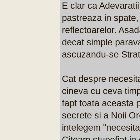
E clar ca Adevarati
pastreaza in spate,
reflectoarelor. Asa
decat simple parava
ascuzandu-se Strate
Cat despre necesita
cineva cu ceva timp
fapt toata aceasta p
secrete si a Noii Or
intelegem "necesita
Citeam stupefiat in 