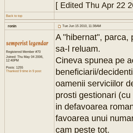
[ Edited Thu Apr 22 
Back to top
ronin
Tue Jun 15 2010, 11:38AM
A "hibernat", parca,
sa-l reluam.
Registered Member #70
Joined: Thu May 04 2006,
Cineva spunea pe a
12:40PM
Posts: 1255
beneficiarii/decidenti
Thanked 9 time in 9 post
oamenii serviciilor 
prosti gestionari (cu
in defavoarea romani
favoarea unui numar r
cam peste tot.