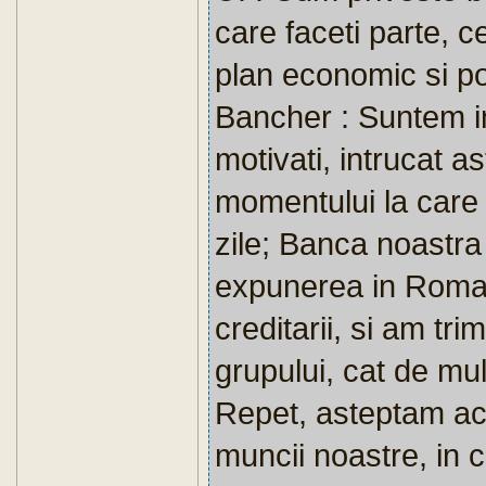
care faceti parte, 
plan economic si pol
Bancher : Suntem i
motivati, intrucat 
momentului la care 
zile; Banca noastra
expunerea in Romani
creditarii, si am tr
grupului, cat de m
Repet, asteptam ac
muncii noastre, in c