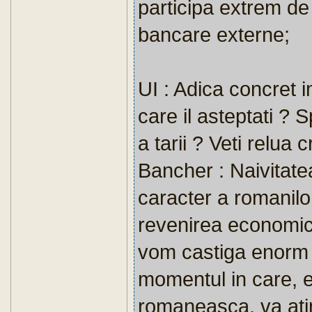
participa extrem de 
bancare externe;
UI : Adica concret i
care il asteptati ? 
a tarii ? Veti relua 
Bancher : Naivitate
caracter a romanilo
revenirea economica
vom castiga enorm d
momentul in care, 
romaneasca, va atin