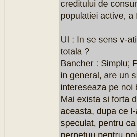
creditului de consu
populatiei active, 
UI : In se sens v-at
totala ?
Bancher : Simplu; 
in general, are un 
intereseaza pe noi b
Mai exista si forta 
aceasta, dupa ce l-a
speculat, pentru ca
perpetuu pentru no