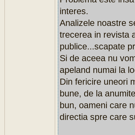
interes.
Analizele noastre s
trecerea in revista a
publice...scapate p
Si de aceea nu vom
apeland numai la log
Din fericire uneori 
bune, de la anumit
bun, oameni care n
directia spre care 