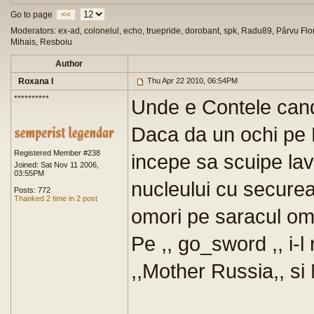
Go to page
<<
Moderators: ex-ad, colonelul, echo, truepride, dorobant, spk, Radu89, Pârvu Flor
Mihais, Resboiu
Author
Roxana I
Thu Apr 22 2010, 06:54PM
**********
Unde e Contele cand
Daca da un ochi pe R
Registered Member #238
incepe sa scuipe lava
Joined: Sat Nov 11 2006,
03:55PM
nucleului cu securea
Posts: 772
Thanked 2 time in 2 post
omori pe saracul o
Pe ,, go_sword ,, i-
,,Mother Russia,, si