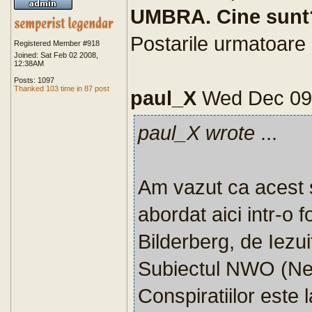
UMBRA. Cine sunt
Postarile urmatoare i
Registered Member #918
Joined: Sat Feb 02 2008,
12:38AM
Posts: 1097
Thanked 103 time in 87 post
paul_X
Wed Dec 09
paul_X wrote
...
Am vazut ca acest 
abordat aici intr-o 
Bilderberg, de Iezui
Subiectul NWO (New
Conspiratiilor este 