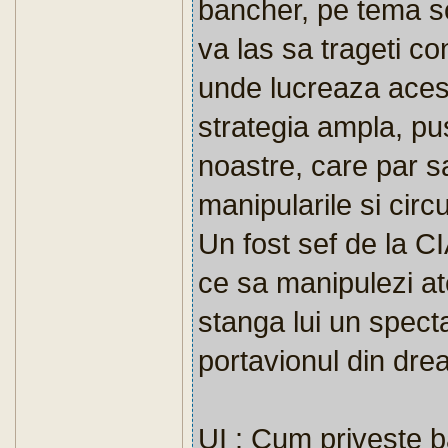
bancher, pe tema sc
va las sa trageti c
unde lucreaza acest
strategia ampla, pu
noastre, care par 
manipularile si circ
Un fost sef de la C
ce sa manipulezi ate
stanga lui un spect
portavionul din drea
UI : Cum priveste b