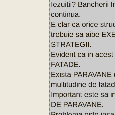
Iezuitii? Bancherii I
continua.
E clar ca orice stru
trebuie sa aibe 
STRATEGII.
Evident ca in acest 
FATADE.
Exista PARAVANE d
multitudine de fatad
Important este sa
DE PARAVANE.
Problema este insa 