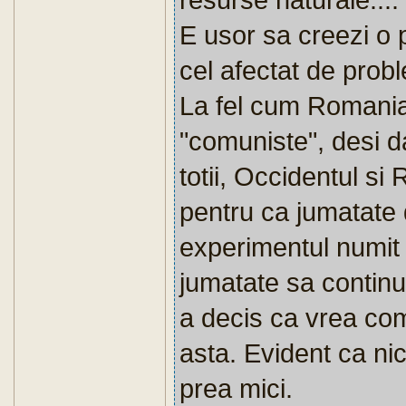
E usor sa creezi o 
cel afectat de prob
La fel cum Romania
"comuniste", desi 
totii, Occidentul si
pentru ca jumatate 
experimentul numit
jumatate sa continu
a decis ca vrea com
asta. Evident ca n
prea mici.