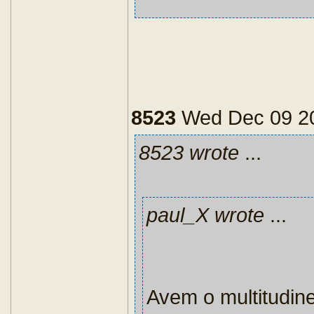
8523
Wed Dec 09 2
8523 wrote
...
paul_X wrote
...
Avem o multitudine