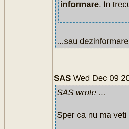
informare
. In trec
...sau dezinformare
SAS
Wed Dec 09 2
SAS wrote
...
Sper ca nu ma veti 