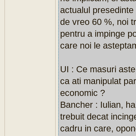
actualul presedinte
de vreo 60 %, noi 
pentru a impinge pol
care noi le astepta
UI : Ce masuri astep
ca ati manipulat par
economic ?
Bancher : Iulian, h
trebuit decat incing
cadru in care, opone