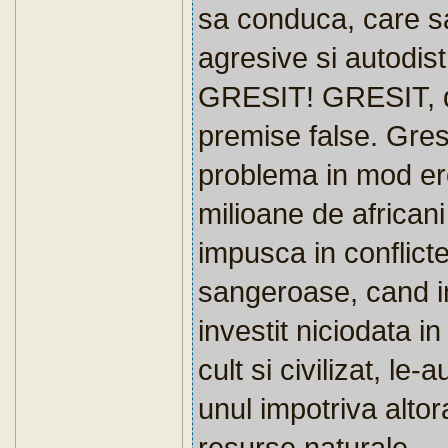
sa conduca, care sa
agresive si autodist
GRESIT! GRESIT, d
premise false. Gre
problema in mod e
milioane de africani 
impusca in conflict
sangeroase, cand in
investit niciodata i
cult si civilizat, le-
unul impotriva alto
resurse naturale....