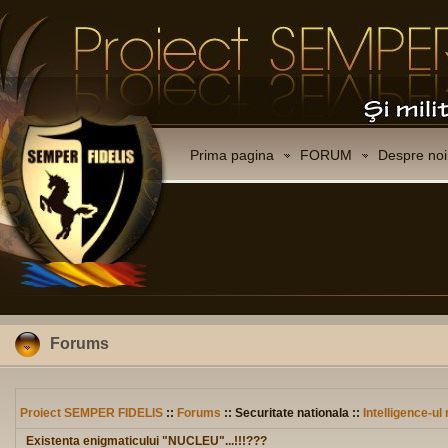
Prima pagina
FORUM
Despre noi
Forums
Proiect SEMPER FIDELIS
::
Forums
:: Securitate nationala ::
Intelligence-u
Existenta enigmaticului "NUCLEU"...!!!???