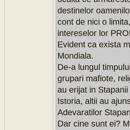
destinelor oamenilo
cont de nici o limi
intereselor lor PRO
Evident ca exista m
Mondiala.
De-a lungul timpului
grupari mafiote, rel
au erijat in Stapanii
Istoria, altii au aju
Adevaratilor Stapa
Dar cine sunt ei? 