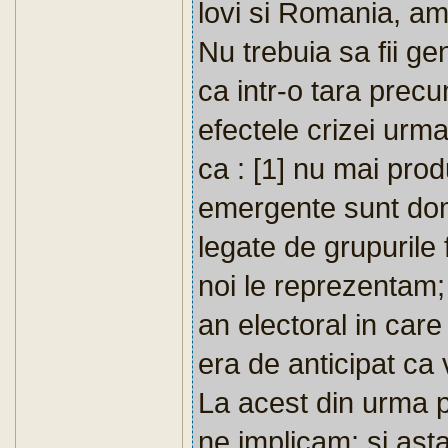
lovi si Romania, am
Nu trebuia sa fii ge
ca intr-o tara precu
efectele crizei urm
ca : [1] nu mai prod
emergente sunt dom
legate de grupurile
noi le reprezentam;
an electoral in care 
era de anticipat ca 
La acest din urma p
ne implicam; si ast