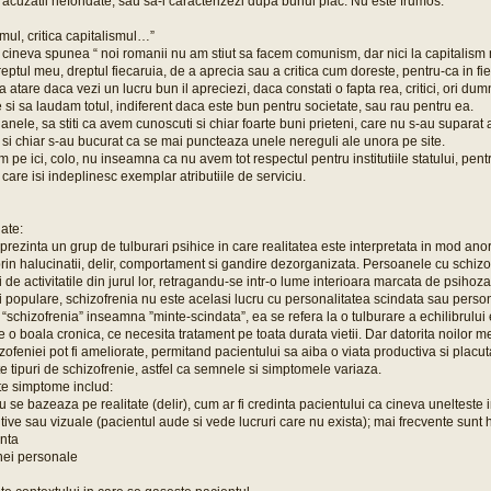
ci acuzatii nefondate, sau sa-i caracterizezi dupa bunul plac. Nu este frumos.
mul, critica capitalismul…”
ineva spunea “ noi romanii nu am stiut sa facem comunism, dar nici la capitalism 
reptul meu, dreptul fiecaruia, de a aprecia sau a critica cum doreste, pentru-ca in fi
ca atare daca vezi un lucru bun il apreciezi, daca constati o fapta rea, critici, ori du
si sa laudam totul, indiferent daca este bun pentru societate, sau rau pentru ea.
ganele, sa stiti ca avem cunoscuti si chiar foarte buni prieteni, care nu s-au suparat
i chiar s-au bucurat ca se mai puncteaza unele nereguli ale unora pe site.
m pe ici, colo, nu inseamna ca nu avem tot respectul pentru institutiile statului, pen
i care isi indeplinesc exemplar atributiile de serviciu.
ate:
eprezinta un grup de tulburari psihice in care realitatea este interpretata in mod an
rin halucinatii, delir, comportament si gandire dezorganizata. Persoanele cu schizo
i de activitatile din jurul lor, retragandu-se intr-o lume interioara marcata de psihoza
i populare, schizofrenia nu este acelasi lucru cu personalitatea scindata sau persona
“schizofrenia” inseamna ”minte-scindata”, ea se refera la o tulburare a echilibrului e
e o boala cronica, ce necesita tratament pe toata durata vietii. Dar datorita noilor 
ofeniei pot fi ameliorate, permitand pacientului sa aiba o viata productiva si placut
te tipuri de schizofrenie, astfel ca semnele si simptomele variaza.
te simptome includ:
u se bazeaza pe realitate (delir), cum ar fi credinta pacientului ca cineva unelteste 
itive sau vizuale (pacientul aude si vede lucruri care nu exista); mai frecvente sunt h
enta
enei personale