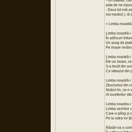
- Un baietel, cit
asta de ne injur
- Daca tot esti a
noi medicii ), it
= Limba noastră
Limba noastră-i
În adîncuri înfu
Un șirag de piat
Pe moșie revărs
Limba noastră-i 
Într-un neam, ce
S-a trezit din s
Ca viteazul din 
Limba noastră-i 
Zbuciumul din co
Nistrul lin, ce-n 
Ai luceferilor sfe
Limba noastra-i 
Limba vechilor c
Care-o plîng și 
Pe la vatra lor ță
Răsări-va o co