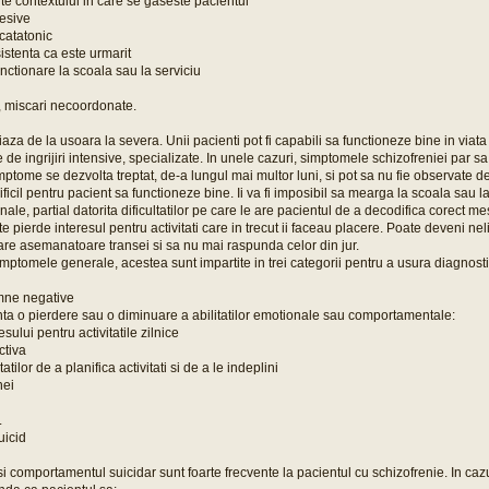
ite contextului in care se gaseste pacientul
resive
catatonic
istenta ca este urmarit
nctionare la scoala sau la serviciu
 miscari necoordonate.
aza de la usoara la severa. Unii pacienti pot fi capabili sa functioneze bine in viata 
e de ingrijiri intensive, specializate. In unele cazuri, simptomele schizofreniei par sa
mptome se dezvolta treptat, de-a lungul mai multor luni, si pot sa nu fie observate de
ificil pentru pacient sa functioneze bine. Ii va fi imposibil sa mearga la scoala sau l
ale, partial datorita dificultatilor pe care le are pacientul de a decodifica corect m
oate pierde interesul pentru activitati care in trecut ii faceau placere. Poate deveni nel
tare asemanatoare transei si sa nu mai raspunda celor din jur.
imptomele generale, acestea sunt impartite in trei categorii pentru a usura diagnosti
mne negative
ta o pierdere sau o diminuare a abilitatilor emotionale sau comportamentale:
esului pentru activitatile zilnice
ctiva
atilor de a planifica activitati si de a le indeplini
nei
.
uicid
 si comportamentul suicidar sunt foarte frecvente la pacientul cu schizofrenie. In caz