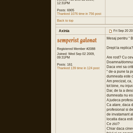
12:31PM
Posts: 6905
Thanked 1076 time in 756 post
Back to top
Axinia
Fri Sep 20 2
Mesaj pentru “ B
Drept la replica
Registered Member #2088
Joined: Wed Sep 02 2009,
Are rost? Cu cev
09:31PM
Doamna/domnule “
Posts: 161
Daca vrei sa cri
Thanked 139 time in 124 post
“ de-a pune la pu
dumneata este c
Am precizat, ca,
tot bine, nu inj
Dar, de la a desc
dumneata nu este
A judeca profesia
Ca atare, daca d
profesional si d
de invatamant al 
locatia daca est
Ce zici?
Chiar daca cinev