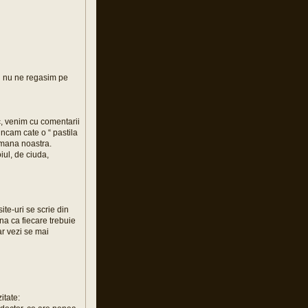
al nu ne regasim pe
sc, venim cu comentarii
uncam cate o “ pastila
e mana noastra.
oiul, de ciuda,
ite-uri se scrie din
a ca fiecare trebuie
r vezi se mai
itate: