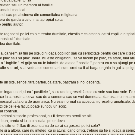
nda ca pacientul sa:
prieten sau un membru al familiei
rsonalul medical
otul sau pe altcineva din comunitatea religioasa
ra de garda a celui mai apropiat spital
 pentru ajutor.
 regasesti pe ici colo e treaba dumitale, chestia e ca atat noi cat si copiii din spit
gnosticul “ dumitale.
rtea dumitale.
a, ca vrem sa fim pe site, din joaca copiilor, sau cu seriozitate pentru cei care cite
e plac sau nu plac unora, nu este obligatoriu sa va facem pe plac, ca atare, mai ar
o “ inghite “. Ai grija sa nu te intoxici, de atatea “ pastile “, pentru-ca o sa ajungi p
alte site-uri, si ai vedea ce comentarii sunt, cred ca ti-ai baga unghia in gat ca pitig
e un site, serios, fara barfeli, ca atare, pastram si noi decenta.
m ingaduitori, si cu “ pastilele “, si cu unele greseli facute cu voie sau fara voie. Pe s
ce la cunostinta ceva, sau de a comenta sau ce vrei dumneata, dar asta nu inseamn
mesajul ca la ora de gramatica. Nu este normal sa acceptam greseli gramaticale, da
zi de ce le-a facut, poate sunt cu un scop.
ai continui.
eimplinit socio-profesional, nu-ti descarca nervii pe altii.
 bun, preda si tu la o scoala, pe undeva.
alte site-uri? Sau iti este teama de ce-ai sa gesesti pe ici colo?
e si a altora, care nu inteleg, ca si atunci cand critici, trebuie sa fie si joaca si serioz