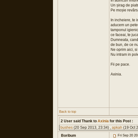
În adîncuri înfun
Un șirag de piat
Pe moșie revărs
In incheiere, te 
aducem un petec 
tamponul igienic
ce faceai, te juc
Dumneata, cand a
de bun, de ce nu 
Ne oprim aici, si
Nu intram in pole
Fii pe pace.
Axinia.
Back to top
2 User said Thank to
Axinia
for this Post :
bushes
(20 Sep 2013, 23:34) ,
apkah
(19 Oct 
Boribum
Fri Sep 20 2