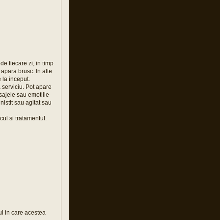
de fiecare zi, in timp
 apara brusc. In alte
 la inceput.
a serviciu. Pot apare
esajele sau emotiile
inistit sau agitat sau
cul si tratamentul.
ul in care acestea