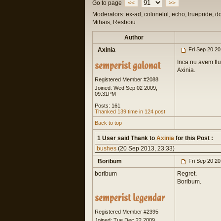
Go to page
<<
>>
Moderators: ex-ad, colonelul, echo, truepride, d
Mihais, Resboiu
Author
Axinia
Fri Sep 20 2
Inca nu avem flu
Axinia.
Registered Member #2088
Joined: Wed Sep 02 2009,
09:31PM
Posts: 161
Thanked 139 time in 124 post
Back to top
1 User said Thank to
Axinia
for this Post :
bushes
(20 Sep 2013, 23:33)
Boribum
Fri Sep 20 2
boribum
Regret.
Boribum.
Registered Member #2395
Joined: Tue Dec 22 2009,