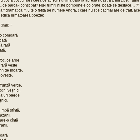
ind cot la cot cu noi ( ceea ce ati scris ultima oara la adresa noastra ), imi zice: “ tan
a, de parca-i constipat? Nu-i trimiti niste bombonele colorate, poate se desface… ?”
sa “ gramatical “, uite o fetita pe numele Andra, ( care nu stie cat mai are de trait, ace
i dedica urmatoarea poezie:
 (imn) =
 o comoară
ndată
ră rară
ată.
foc, ce arde
 fără veste
omn de moarte,
poveste.
frunză verde,
drii veșnici,
valuri pierde
șnici.
limbă sfîntă,
azanii,
care-o cîntă
ranii.
moară