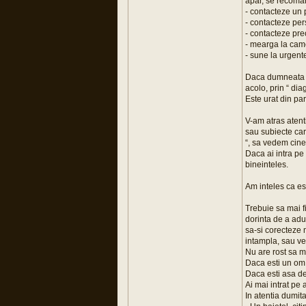
apar, se recoma
- contacteze un 
- contacteze pe
- contacteze pre
- mearga la came
- sune la urgente
Daca dumneata te
acolo, prin “ dia
Este urat din pa
V-am atras atenti
sau subiecte car
“, sa vedem cine 
Daca ai intra pe 
bineinteles.
Am inteles ca est
Trebuie sa mai fi
dorinta de a adu
sa-si corecteze 
intampla, sau ve
Nu are rost sa m
Daca esti un om n
Daca esti asa de
Ai mai intrat pe 
In atentia dumital