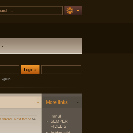
Signup
More links
Imnul
s thread
|
Next thread
>>
SEMPER
FIDELIS
Arhiva stiri