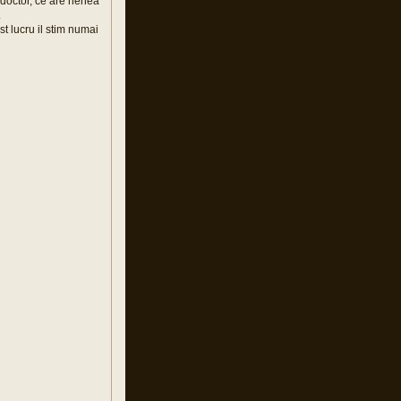
ti doctor, ce are nenea
.
st lucru il stim numai