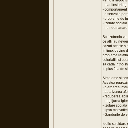
- emotii nepotriv
- manifestari ag
- comportament 
- o senzatie pers
- probleme de fu
- izolare sociala
- neindemanare,
Schizofrenia vari
ce altii au nevoi
cazuri aceste si
In timp, devine d
probleme relation
celorlalti. Isi p
sa cada intr-o s
In plus fata de s
Simptome si se
Acestea reprezin
- pierderea inter
- aplatizarea afe
- reducerea abilit
- neglijarea igie
- izolare sociala
- lipsa motivatiei
- Gandurile de s
Ideile suicidare