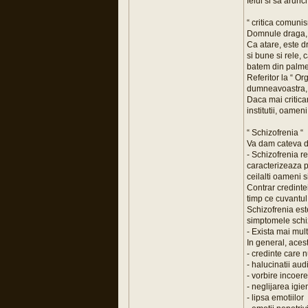
felul si sa arun
“ critica comunis
Domnule draga, c
Ca atare, este d
si bune si rele, 
batem din palme 
Referitor la “ Or
dumneavoastra, s
Daca mai critica
institutii, oamen
“ Schizofrenia “
Va dam cateva d
- Schizofrenia r
caracterizeaza p
ceilalti oameni s
Contrar credinte
timp ce cuvantul 
Schizofrenia est
simptomele schiz
- Exista mai mul
In general, aces
- credinte care n
- halucinatii aud
- vorbire incoer
- neglijarea igi
- lipsa emotiilor