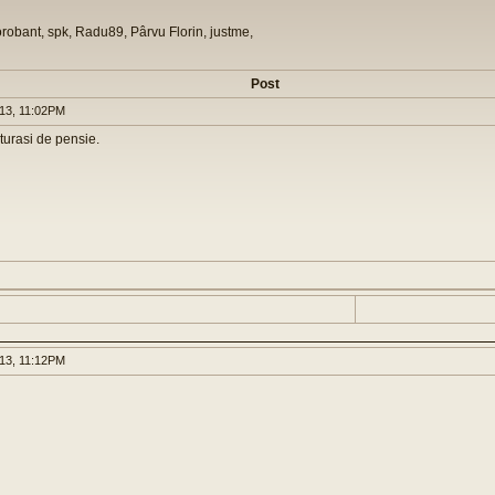
orobant, spk, Radu89, Pârvu Florin, justme,
Post
013, 11:02PM
turasi de pensie.
013, 11:12PM