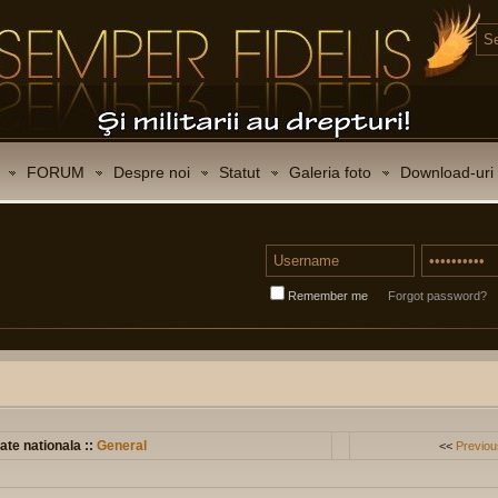
FORUM
Despre noi
Statut
Galeria foto
Download-uri
Remember me
Forgot password?
ate nationala ::
General
<<
Previou