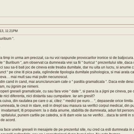
013, 11:21PM
uribum “.
?
a timp in urma am precizat, ca nu voi raspunde provocarilor ironice si de batjocura.
 Buribum “, am observat ca dumneata vrei sa fii “ buricul “ prezentului site, daca
tici sau sa-ti bati joc de cineva este treaba dumitale, dar nu uita un lucru, si anum
nct “ pe cine iti pica pata, oglindeste tipologia dumitale psihologica, si mai arata c
eva… mai mult sau mai putin necunoscut.
 din cand in cand, mai arunc/aruncam cate o “ pastila gramaticala “. Daca este desc
uram, nu jignim pe nimeni.
operi greseli gramaticale, cu sau fara voie “ date “, si pana la a jigni pe cineva, pe c
 nici diferenta, nici distanta sau cumpatare. Iar am gresit?
 cuiva, din rautatea pe care o ai, citez: “ medici pe euro… “, depaseste orice limita 
umneata, te crezi in stare, esti in drept sau masura sa verifici corpul medical, din 
e invatamant, iti propunem: la o data anume, stabilita de dumneata, adun tot person
spitalului, punem cartile pe catedra, si iti dam voie sa ne verifici…daca te simti in s
i de acord.
a face unele greseli in mesajele de pe prezentul site, nu cred ca esti dumneata in dre