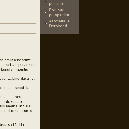
politistilor
Forumul
pompierilor
Asociatia "6
Dorobanti"
 ne-am inselat scuze.
e ca acest comportament
a bunul simt pentru
operita, bine, daca nu,
are nu-l cunosti, la
a bunului simt.
punct de vedere
alul medical in Sala
tare. Iti comunicam si
pt sa-l faci in tot