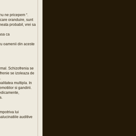
nu ne pricepem “.
ecare oranduire, sunt
mneata probabil, vrei sa
 asa ca
tru oamenii din aceste
ormal. Schizofrenia se
frenie se izoleaza de
.
litatea multipla. In
motiilor si gandirii.
medicamente,
a.
impotriva lui
alucinatiile auditive