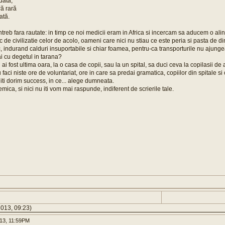
dată,
ră rară
ată.
intreb fara rautate: in timp ce noi medicii eram in Africa si incercam sa aducem o alin
de civilizatie celor de acolo, oameni care nici nu stiau ce este peria si pasta de di
, indurand calduri insuportabile si chiar foamea, pentru-ca transporturile nu ajung
ai cu degetul in tarana?
i fost ultima oara, la o casa de copii, sau la un spital, sa duci ceva la copilasii de
faci niste ore de voluntariat, ore in care sa predai gramatica, copiilor din spitale si
 iti dorim success, in ce... alege dumneata.
mica, si nici nu iti vom mai raspunde, indiferent de scrierile tale.
2013, 09:23)
013, 11:59PM