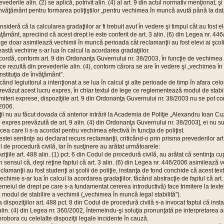
vederile alin. (2) se aplică, potrivit alin. (4) al art. 9 din actul normativ menţionat, ş
e învăţământ pentru formarea poliţiştilor „pentru vechimea în muncă avută până la data
ideră că la calcularea gradaţiilor ar fi trebuit avut în vedere şi timpul cât au fost elev
ăţământ, apreciind că acest drept le este conferit de art. 3 alin. (6) din Legea nr. 44
ege doar asimilează vechimii în muncă perioada cât reclamanţii au fost elevi ai şcolii
stă vechime s-ar lua în calcul la acordarea gradaţiilor.
cordă, conform art. 9 din Ordonanţa Guvernului nr. 38/2003, în funcţie de vechimea e
t ce rezultă din prevederile alin. (4), conform cărora se are în vedere şi „vechimea 
 instituţia de învăţământ”.
când legiuitorul a intenţionat a se lua în calcul şi alte perioade de timp în afara cel
a prevăzut acest lucru expres, în chiar textul de lege ce reglementează modul de stabili
rimiteri exprese, dispoziţiile art. 9 din Ordonanţa Guvernului nr. 38/2003 nu se pot c
2006.
 nu au făcut dovada că anterior intrării la Academia de Poliţie „Alexandru Ioan Cuz
 expres prevăzută de art. 9 alin. (4) din Ordonanţa Guvernului nr. 38/2003], ei nu sunt
cea care li s-a acordat pentru vechimea efectivă în funcţia de poliţist.
estei sentinţe au declarat recurs reclamanţii, criticând-o prin prisma prevederilor art. 
l de procedură civilă, iar în susţinere au arătat următoarele:
iţiile art. 488 alin. (1) pct. 6 din Codul de procedură civilă, au arătat că sentinţa c
 în sensul că, deşi reţine faptul că art. 3 alin. (6) din Legea nr. 446/2006 asimilează 
clamanţii au fost studenţi ai şcolii de poliţie, instanţa de fond conchide că acest te
echime s-ar lua în calcul la acordarea gradaţiilor, făcând abstracţie de faptul că art.
emeiul de drept pe care s-a fundamentat cererea introductivă) face trimitere la text
modul de stabilire a vechimii („vechimea în muncă legal stabilită”).
 dispoziţiilor art. 488 pct. 8 din Codul de procedură civilă s-a invocat faptul că inst
 alin. (4) din Legea nr. 360/2002, întemeindu-şi soluţia pronunţată pe interpretarea a
corobora cu celelalte dispoziţii legale incidente în cauză.