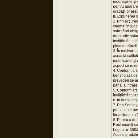
modificările şi
pentru apărare,
gradaţiilor pr
II. Expunerea 
2. Prin acţiunea
chemat în judec
solicitând obli
drepturile sala
învăţământ mili
plata dobânzii 
3. În motivarea
această calitate
modificările şi
aspect ce rezul
4. Conform art.
beneficiază de g
prevederi se ap
până la intrarea
5. Conform art. 
învăţământ, iar
6. În drept, ac
7. Prin Sentinţ
procesuale pasi
iar acţiunea a 
8. Pentru a dec
Reclamanţii sunt
Legea nr. 360/2
Aceste gradaţii