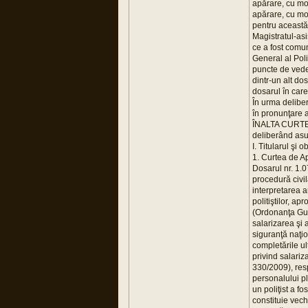
apărare, cu mod
apărare, cu mod
pentru această
Magistratul-asi
ce a fost comun
General al Poli
puncte de vede
dintr-un alt dos
dosarul în care
În urma delibe
în pronunţare a
ÎNALTA CURTE
deliberând asup
I. Titularul şi o
1. Curtea de Ap
Dosarul nr. 1.0
procedură civil
interpretarea ar
politiştilor, a
(Ordonanţa Guve
salarizarea şi 
siguranţă naţio
completările ul
privind salariz
330/2009), resp
personalului pl
un poliţist a f
constituie vec