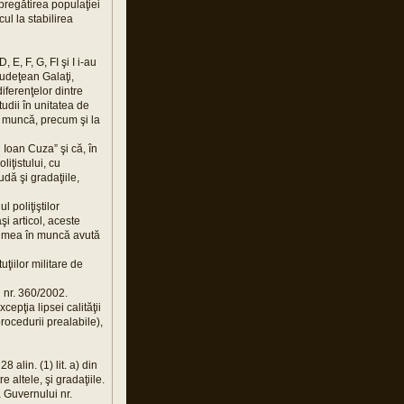
 pregătirea populaţiei
ul la stabilirea
 E, F, G, FI şi I i-au
Judeţean Galaţi,
iferenţelor dintre
tudii în unitatea de
e muncă, precum şi la
 Ioan Cuza” şi că, în
liţistului, cu
udă şi gradaţiile,
 poliţiştilor
şi articol, aceste
chimea în muncă avută
uţiilor militare de
i nr. 360/2002.
epţia lipsei calităţii
procedurii prealabile),
 alin. (1) lit. a) din
 altele, şi gradaţiile.
a Guvernului nr.