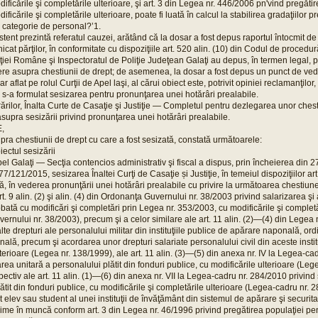
ificările şi completările ulterioare, şi art. 3 din Legea nr. 446/2006 pn'vind pregăti
ificările şi completările ulterioare, poate fi luată în calcul la stabilirea gradaţiilor 
 categorie de personal?’1.
stent prezintă referatul cauzei, arătând că la dosar a fost depus raportul întocmit de 
icat părţilor, în conformitate cu dispoziţiile art. 520 alin. (10) din Codul de procedur
ţiei Române şi Inspectoratul de Poliţie Judeţean Galaţi au depus, în termen legal, pri
re asupra chestiunii de drept; de asemenea, la dosar a fost depus un punct de ved
ar aflat pe rolul Curţii de Apel laşi, al cărui obiect este, potrivit opiniei reclamanţilor,
 s-a formulat sesizarea pentru pronunţarea unei hotărâri prealabile.
rărilor, Înalta Curte de Casaţie şi Justiţie — Completul pentru dezlegarea unor che
supra sesizării privind pronunţarea unei hotărâri prealabile.
,
ra chestiunii de drept cu care a fost sesizată, constată următoarele:
biectul sesizării
el Galaţi — Secţia contencios administrativ şi fiscal a dispus, prin încheierea din 
77/121/2015, sesizarea Înaltei Curţi de Casaţie și Justiţie, în temeiul dispoziţiilor a
ă, în vederea pronunţării unei hotărâri prealabile cu privire la următoarea chestiune
t. 9 alin. (2) şi alin. (4) din Ordonanţa Guvernului nr. 38/2003 privind salarizarea şi 
probată cu modificări şi completări prin Legea nr. 353/2003, cu modificările şi completă
rnului nr. 38/2003), precum şi a celor similare ale art. 11 alin. (2)—(4) din Legea 
alte drepturi ale personalului militar din instituţiile publice de apărare naponală, ord
nală, precum şi acordarea unor drepturi salariate personalului civil din aceste instituţ
terioare (Legea nr. 138/1999), ale art. 11 alin. (3)—(5) din anexa nr. IV la Legea-ca
area unitară a personalului plătit din fonduri publice, cu modificările ulterioare (Leg
ectiv ale art. 11 alin. (1)—(6) din anexa nr. VII la Legea-cadru nr. 284/2010 privind
ătit din fonduri publice, cu modificările şi completările ulterioare (Legea-cadru nr. 
ost elev sau student al unei instituţii de învăţământ din sistemul de apărare şi securit
hime în muncă conform art. 3 din Legea nr. 46/1996 privind pregătirea populaţiei pe