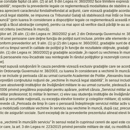
 se constate faptul că alin. (2) al art. 9 din Legea nr. 360/2002 face trimitere expresă
bilită", respectiv la prevederile legale ce reglementează modalitatea de stabilire 
rea aprecierii caracterului fondat/nefondat al acţiunii, care vizează gradaţiile acorda
ncă legal stabilite, se impunea ca Tribunalul Galaţi să stabilească mai întâi ce în
ncă" (prin luarea în considerare a dispoziţiilor legale ce reglementează această no
anţă a făcut abstracţie complet), pentru ca mai apoi să verifice dacă pârâţii le-au ac
est criteriu (vechimea în muncă).
iţiilor art. 28 alin. (1) din Legea nr. 360/2002 şi art. 2 din Ordonanţa Guvernului nr
nit unei persoane care deţine funcţia de poliţist sunt incluse, printre alte elemente
conform prevederilor art. 9 alin. (1) şi (2) din Legea nr. 360/2002, gradaţiile sunt de d
rt cu timpul servit în calitate de poliţist şi în funcţie de rezultatele obţinute, gradaţ
9 alin. (1) din Legea nr. 360/2002] şi gradaţiile acordate „în raport cu vechimea în mun
 persoanele nou-încadrate sau reintegrate în rândul poliţiştilor şi rezerviştii concentr
e].
pt supusă soluţionării în cauza pendinte vizează exclusiv gradaţiile care se acordă 
) din Ordonanţa Guvernului nr. 38/2003, cu luarea în considerare a vechimii în muncă l
e se include şi perioada cât au urmat cursurile Academiei de Politie „Alexandru Ioa
erpretării conţinutului noţiunii de „vechime în muncă legal stabilită”, în sensul includ
are absolvenţii instituţiilor de învăţământ militare le-au urmat cursurile, pledează art
006 privind pregătirea populaţiei pentru apărare, potrivit căruia „Serviciul militar ac
militar profesionist; b) militar în termen; c) elev sau studenţia instituţiile de învăţăm
ă şi securitate naţională, cu excepţia elevilor liceelor şi colegiilor militare; d) solda
prevede că „Perioada de timp în care o persoană îndeplineşte serviciul militar activ s
u mobilizată constituie vechime în serviciu sau vechime în muncă, după caz, precum
lic de asigurări sociale. Sunt exceptaţi de la prevederile prezentului alineat elevii li
ea „vechimii în muncă/în serviciu” în sensul redat în cuprinsul cererii de apel este co
or care, la art. 3 din Legea nr. 223/2015 privind pensiile militare de stat, cu modifică