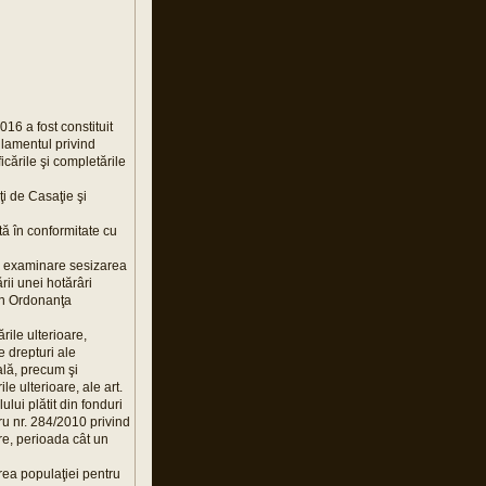
16 a fost constituit
gulamentul privind
icările şi completările
i de Casaţie şi
ă în conformitate cu
în examinare sesizarea
rii unei hotărâri
din Ordonanţa
rile ulterioare,
e drepturi ale
ală, precum şi
le ulterioare, ale art.
lui plătit din fonduri
dru nr. 284/2010 privind
are, perioada cât un
rea populaţiei pentru