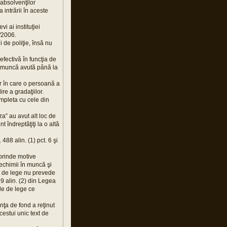
i absolvenţilor
 intrării în aceste
i ai instituţiei
6/2006.
 de poliţie, însă nu
fectivă în funcţia de
în muncă avută până la
or în care o persoană a
re a gradaţiilor.
ompleta cu cele din
a” au avut alt loc de
 îndreptăţiţi la o altă
488 alin. (1) pct. 6 şi
uprinde motive
vechimii în muncă şi
xt de lege nu prevede
 9 alin. (2) din Legea
ele de lege ce
anţa de fond a reţinut
cestui unic text de