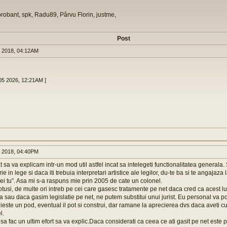
orobant, spk, Radu89, Pârvu Florin, justme,
Post
 2018, 04:12AM
 05 2026, 12:21AM ]
 2018, 04:40PM
 sa va explicam intr-un mod util astfel incat sa intelegeti functionalitatea generala.
ie in lege si daca iti trebuia interpretari artistice ale legilor, du-te ba si te angajaza 
rei tu”. Asa mi s-a raspuns mie prin 2005 de cate un colonel.
tusi, de multe ori intreb pe cei care gasesc tratamente pe net daca cred ca acest lu
 sau daca gasim legislatie pe net, ne putem substitui unui jurist. Eu personal va p
este un pod, eventual il pot si construi, dar ramane la aprecierea dvs daca aveti cur
l.
sa fac un ultim efort sa va explic.Daca considerati ca ceea ce ati gasit pe net este pe