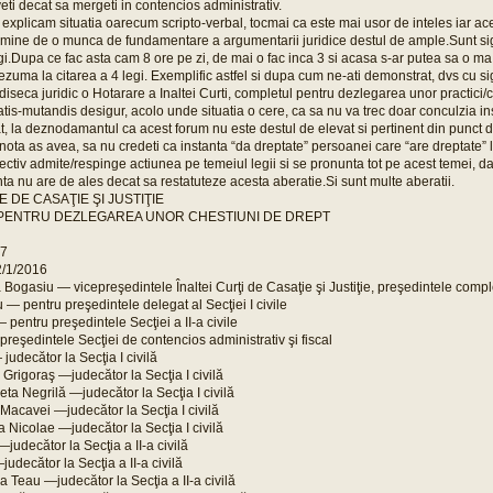
veti decat sa mergeti in contencios administrativ.
 explicam situatia oarecum scripto-verbal, tocmai ca este mai usor de inteles iar a
mine de o munca de fundamentare a argumentarii juridice destul de ample.Sunt si
egi.Dupa ce fac asta cam 8 ore pe zi, de mai o fac inca 3 si acasa s-ar putea sa o ma 
rezuma la citarea a 4 legi. Exemplific astfel si dupa cum ne-ati demonstrat, dvs cu si
 diseca juridic o Hotarare a Inaltei Curti, completul pentru dezlegarea unor practici/
tis-mutandis desigur, acolo unde situatia o cere, ca sa nu va trec doar conculzia in
t, la deznodamantul ca acest forum nu este destul de elevat si pertinent din punct d
 nota as avea, sa nu credeti ca instanta “da dreptate” persoanei care “are dreptate” 
ectiv admite/respinge actiunea pe temeiul legii si se pronunta tot pe acest temei, 
nta nu are de ales decat sa restatuteze acesta aberatie.Si sunt multe aberatii.
E DE CASAŢIE ŞI JUSTIŢIE
PENTRU DEZLEGAREA UNOR CHESTIUNI DE DREPT
17
2/1/2016
Bogasiu — vicepreşedintele Înaltei Curţi de Casaţie şi Justiţie, preşedintele compl
— pentru preşedintele delegat al Secţiei I civile
pentru preşedintele Secţiei a II-a civile
reşedintele Secţiei de contencios administrativ şi fiscal
judecător la Secţia I civilă
Grigoraş —judecător la Secţia I civilă
a Negrilă —judecător la Secţia I civilă
Macavei —judecător la Secţia I civilă
 Nicolae —judecător la Secţia I civilă
udecător la Secţia a II-a civilă
decător la Secţia a II-a civilă
 Teau —judecător la Secţia a II-a civilă