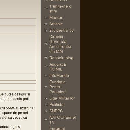
Trimite-ne o
stire
Marsuri
Articole
2% pentru voi
Directia
Generala
Anticoruptie
din MAI
Resboiu blog
Asociatia
ROMIL
InfoMondo
Fundatia
Pentru
Pompieri
 Se putea desigur si
Liga Militarilor
la teatru, acolo poti
Politistul
cru poate susbstituti 6
SNPPC
ot spune de pe net
NATOChannel
ajul sa treceti cu
TV
rfect logic si
Forumul