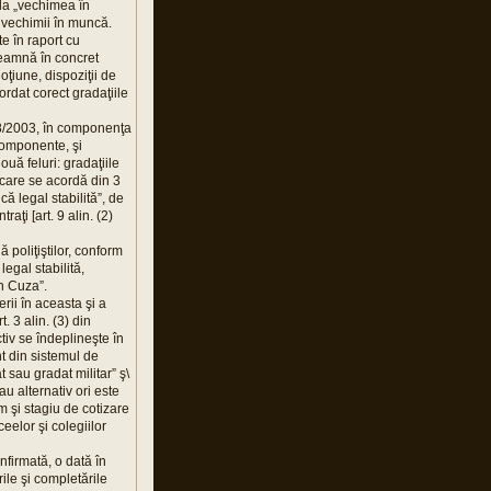
 la „vechimea în
a vechimii în muncă.
te în raport cu
seamnă în concret
ţiune, dispoziţii de
ordat corect gradaţiile
. 38/2003, în componenţa
 componente, şi
ouă feluri: gradaţiile
ii care se acordă din 3
că legal stabilită”, de
aţi [art. 9 alin. (2)
poliţiştilor, conform
egal stabilită,
n Cuza”.
erii în aceasta şi a
. 3 alin. (3) din
tiv se îndeplineşte în
ânt din sistemul de
t sau gradat militar” ş\
au alternativ ori este
 şi stagiu de cotizare
ceelor şi colegiilor
nfirmată, o dată în
rile şi completările