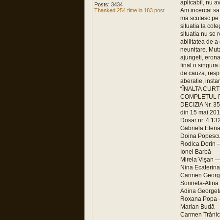
aplicabil, nu a
Posts: 3434
Am incercat sa
Thanked 254 time in 183 post
ma scutesc pe 
situatia la col
situatia nu se 
abilitatea de a
neunitare. Muta
ajungeti, erona
final o singura
de cauza, resp
aberatie, insta
“ÎNALTA CURT
COMPLETUL 
DECIZIA Nr. 35
din 15 mai 20
Dosar nr. 4.13
Gabriela Elena 
Doina Popescu 
Rodica Dorin — 
Ionel Barbă — p
Mirela Vişan — 
Nina Ecaterina 
Carmen Georget
Sorinela-Alina 
Adina Georgeta
Roxana Popa —j
Marian Budă —ju
Carmen Trănica