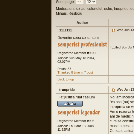
Go to page
<<
Moderators: ex-ad, colonelul, echo, truepride, d
Mihais, Resboiu
Author
1111111
Wed Jun 13
Devenim ceea ce suntem
.
[ Edited Sun Jul
Registered Member #9371
Joined: Sun May 18 2014,
02:07PM
Posts: 37
Thanked 8 time in 7 post
Back to top
truepride
Wed Jun 13
Fiat justitia ruat caelum
Noi am incercat
“ca asa (nu) scr
intrepreta ce v
Am o rezerva to
ani de medicina
Registered Member #996
cum se construi
masina peste e
Joined: Thu Mar 13 2008,
11:32PM
Cu toate astea 