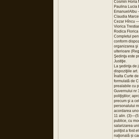
Cosmin Horia M
Paulina Lucia B
EmanuelAlbu —j
Claudia Marcel
Cezar Hîncu —ju
Viorica Trestia
Rodica Florica 
Completul pent
conform dispozi
organizarea şi 
ulterioare (Re
Şedinţa este p
Justiţie.
La şedinţa de 
dispoziţiile ar
Înalta Curte d
formulată de Cu
prealabile cu p
Guvernului nr 3
poliţiştilor; a
precum şi a cel
personalului mi
acordarea unor d
11 alin. (3)—(5
publice, cu mod
salarizarea uni
poliţist a fost
naţională și ca