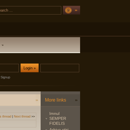
Signup
More links
Imnul
s thread
|
Next thread
>>
SEMPER
FIDELIS
Arhiva stiri