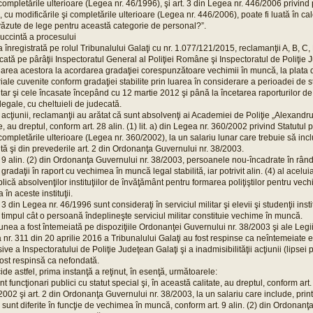
 completările ulterioare (Legea nr. 46/1996), şi art. 3 din Legea nr. 446/2006 privind
 cu modificările şi completările ulterioare (Legea nr. 446/2006), poate fi luată în calc
evăzute de lege pentru această categorie de personal?”.
succintă a procesului
 înregistrată pe rolul Tribunalului Galaţi cu nr. 1.077/121/2015, reclamanţii A, B, C, D,
ată pe pârâţii Inspectoratul General al Poliţiei Române şi Inspectoratul de Poliţie 
garea acestora la acordarea gradaţiei corespunzătoare vechimii în muncă, la plata d
riale cuvenite conform gradaţiei stabilite prin luarea în considerare a perioadei de s
tar şi cele încasate începând cu 12 martie 2012 şi până la încetarea raporturilor d
legale, cu cheltuieli de judecată.
 acţiunii, reclamanţii au arătat că sunt absolvenţi ai Academiei de Poliţie „Alexandru
, au dreptul, conform art. 28 alin. (1) lit. a) din Legea nr. 360/2002 privind Statutul po
 completările ulterioare (Legea nr. 360/2002), la un salariu lunar care trebuie să incl
tă şi din prevederile art. 2 din Ordonanţa Guvernului nr. 38/2003.
 9 alin. (2) din Ordonanţa Guvernului nr. 38/2003, persoanele nou-încadrate în rândul
radaţii în raport cu vechimea în muncă legal stabilită, iar potrivit alin. (4) al aceluia
lică absolvenţilor instituţiilor de învăţământ pentru formarea poliţiştilor pentru ve
 în aceste instituţii.
3 din Legea nr. 46/1996 sunt consideraţi în serviciul militar şi elevii şi studenţii instit
 timpul cât o persoană îndeplineşte serviciul militar constituie vechime în muncă.
ţiunea a fost întemeiată pe dispoziţiile Ordonanţei Guvernului nr. 38/2003 şi ale Legi
a nr. 311 din 20 aprilie 2016 a Tribunalului Galaţi au fost respinse ca neîntemeiate exc
ve a Inspectoratului de Poliţie Judeţean Galaţi şi a inadmisibilităţii acţiunii (lipsei 
fost respinsă ca nefondată.
ide astfel, prima instanţă a reţinut, în esenţă, următoarele:
 funcţionari publici cu statut special şi, în această calitate, au dreptul, conform art. 28
002 şi art. 2 din Ordonanţa Guvernului nr. 38/2003, la un salariu care include, printre
 sunt diferite în funcţie de vechimea în muncă, conform art. 9 alin. (2) din Ordonanţ