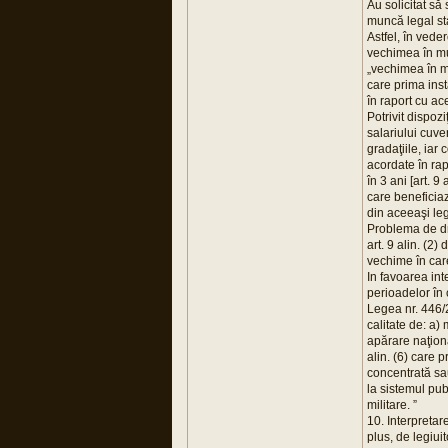
Au solicitat să
muncă legal sta
Astfel, în vede
vechimea în mu
„vechimea în mu
care prima inst
în raport cu ac
Potrivit dispoz
salariului cuve
gradaţiile, iar 
acordate în rapo
în 3 ani [art. 
care beneficiază
din aceeaşi leg
Problema de dre
art. 9 alin. (2
vechime în car
In favoarea int
perioadelor în c
Legea nr. 446/2
calitate de: a) 
apărare naţional
alin. (6) care 
concentrată sa
la sistemul pub
militare. ”
10. Interpretar
plus, de legiuit