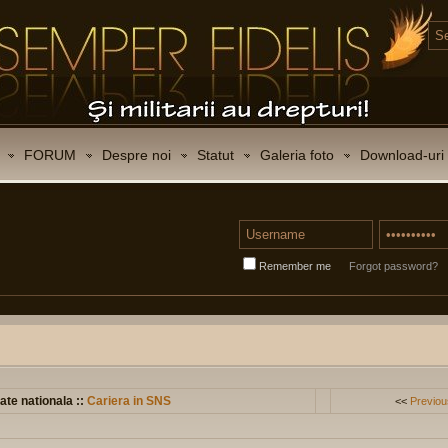
FORUM
Despre noi
Statut
Galeria foto
Download-uri
Remember me
Forgot password?
ate nationala ::
Cariera in SNS
<<
Previou