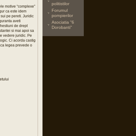
politistilor
cele motive “complexe”
Forumul
gur ca este idem
pompierilor
sui pe pereti. Juridic
guranta aveti
Asociatia "6
chestiuni de drept
Dorobanti"
stantei si mai apoi sa
e vedere juridic. Pe
logic. Ci acorda castig
daca legea prevede o
etului