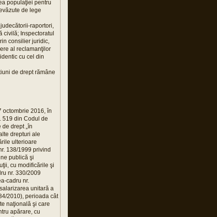
rea populaţiei pentru
prevăzute de lege
judecătorii-raportori,
ă civilă; Inspectoratul
n consilier juridic,
ere al reclamanţilor
 identic cu cel din
stiuni de drept rămâne
27 octombrie 2016, în
rt. 519 din Codul de
 de drept „în
alte drepturi ale
rile ulterioare
nr. 138/1999 privind
ine publică şi
ii, cu modificările şi
dru nr. 330/2009
ea-cadru nr.
 salarizarea unitară a
284/2010), perioada cât
ate naţională şi care
ntru apărare, cu