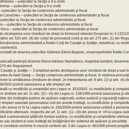
ihăianu —judecător la Secţia a II-a civilă
rehar —judecător la Secţia a II-a civilă
udecător la Secţia de contencios administrativ şi fiscal
a Canacheu —judecător la Secţia de contencios administrativ şi fiscal
decător la Secţia de contencios administrativ şi fiscal
nu —judecător la Secţia de contencios administrativ și fiscal
Voicu —judecător la Secţia de contencios administrativ şi fiscal
ru dezlegarea unor chestiuni de drept ce formează obiectul Dosarului nr. 4.132/1/20
ţiilor art. 520 alin. (8) din codul de procedură civilă şi ale art. 275 alin. (1) din Re
funcţionarea administrativă a Înaltei Curţi de Casaţie şi Justiţie, republicat, cu modif
gulamentul).
rezidată de doamna judecător Gabriela Elena Bogasiu, vicepreşedintele Înaltei Curţ
judecată participă doamna Elena Adriana Stamatescu, magistrat-asistent, desemnat
t. 276 din Regulament.
e Casaţie şi Justiţie — Completul pentru dezlegarea unor chestiuni de drept a luat 
rtea de Apel Galaţi — Secţia contencios administrativ şi fiscal, în vederea pronunţă
rivire la următoarea chestiune de drept: „în interpretarea art. 9 alin. (2) şi alin. (4) 
8/2003 privind salarizarea şi alte drepturi ale
probată cu modificări şi completări prin Legea nr. 353/2003, cu modificările şi completă
or similare ale art. 11 alin. (2)—(4) din Legea nr. 138/1999 privind salarizarea şi alt
litar din instituţiile publice de apărare naţională, ordine publică şi siguranţă naţion
repturi salariate personalului civil din aceste instituţii, cu modificările şi completări
) din anexa nr IV la Legea-cadru nr. 330/2009 privind salarizarea unitară a personalu
ificările ulterioare, respectiv ale art. 11 alin. (1)—(6) din anexa nr. VII la Legea-ca
tară a personalului plătit din fonduri publice, cu modificările şi completările ulterio
 elev sau student al unei instituţii de învăţământ din sistemul de apărare şi securitate
re constituie vechime în muncă conform art. 3 din Legea nr. 46/1996 privind pregăti