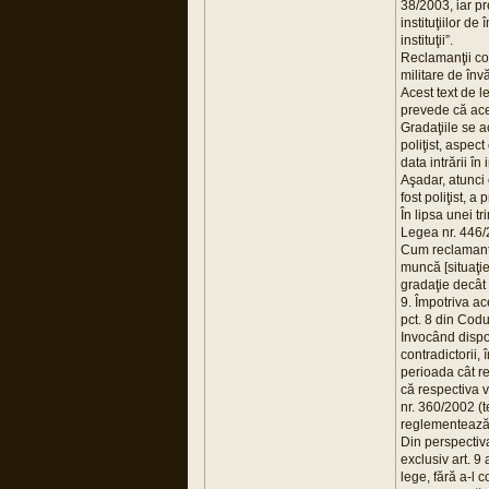
38/2003, iar pre
instituţiilor d
instituţii”.
Reclamanţii cons
militare de înv
Acest text de l
prevede că acea
Gradaţiile se a
poliţist, aspec
data intrării în
Aşadar, atunci 
fost poliţist, 
În lipsa unei t
Legea nr. 446/
Cum reclamanţii
muncă [situaţie
gradaţie decât 
9. Împotriva ac
pct. 8 din Codu
Invocând dispoz
contradictorii,
perioada cât re
că respectiva v
nr. 360/2002 (t
reglementează 
Din perspectiva
exclusiv art. 9
lege, fără a-l 