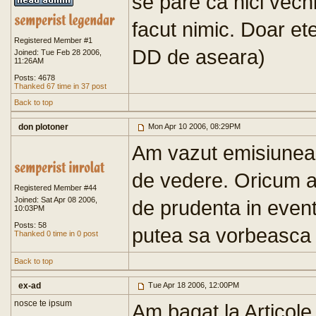
se pare ca nici vech
facut nimic. Doar ete
Registered Member #1
DD de aseara)
Joined: Tue Feb 28 2006,
11:26AM
Posts: 4678
Thanked 67 time in 37 post
Back to top
don plotoner
Mon Apr 10 2006, 08:29PM
Am vazut emisiunea 
de vedere. Oricum a
Registered Member #44
Joined: Sat Apr 08 2006,
de prudenta in event
10:03PM
Posts: 58
putea sa vorbeasca 
Thanked 0 time in 0 post
Back to top
ex-ad
Tue Apr 18 2006, 12:00PM
nosce te ipsum
Am bagat la Articole