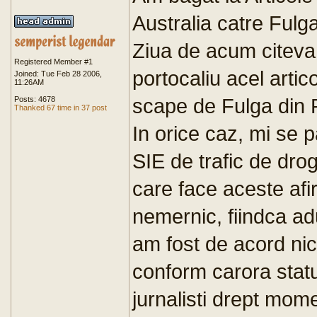
Australia catre Fulg
Ziua de acum citeva 
Registered Member #1
portocaliu acel artic
Joined: Tue Feb 28 2006,
11:26AM
scape de Fulga din
Posts: 4678
Thanked 67 time in 37 post
In orice caz, mi se 
SIE de trafic de drog
care face aceste afi
nemernic, fiindca ad
am fost de acord nici
conform carora statul
jurnalisti drept mom