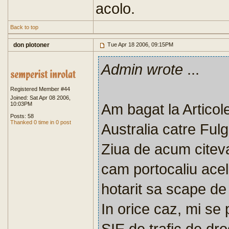
acolo.
Back to top
don plotoner
Tue Apr 18 2006, 09:15PM
Admin wrote
...
Registered Member #44
Joined: Sat Apr 08 2006,
10:03PM
Am bagat la Articole
Posts: 58
Thanked 0 time in 0 post
Australia catre Ful
Ziua de acum citeva
cam portocaliu acel
hotarit sa scape d
In orice caz, mi se
SIE de trafic de dr