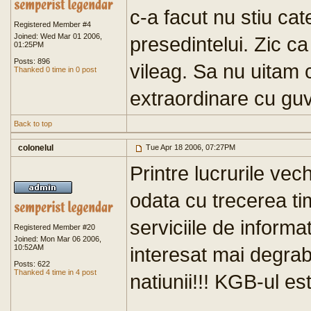
c-a facut nu stiu cat
Registered Member #4
Joined: Wed Mar 01 2006,
presedintelui. Zic ca 
01:25PM
Posts: 896
vileag. Sa nu uitam ca
Thanked 0 time in 0 post
extraordinare cu gu
Back to top
colonelul
Tue Apr 18 2006, 07:27PM
Printre lucrurile vec
odata cu trecerea tim
serviciile de informa
Registered Member #20
Joined: Mon Mar 06 2006,
10:52AM
interesat mai degrab
Posts: 622
Thanked 4 time in 4 post
natiunii!!! KGB-ul e