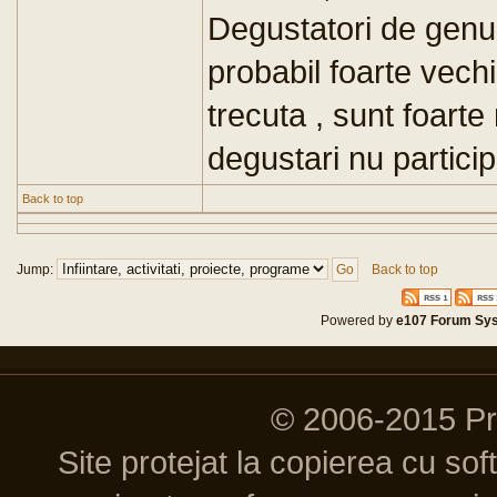
Degustatori de genul
probabil foarte vechi
trecuta , sunt foarte
degustari nu partici
Back to top
Jump:
Back to top
Powered by
e107 Forum Sy
© 2006-2015 P
Site protejat la copierea cu so