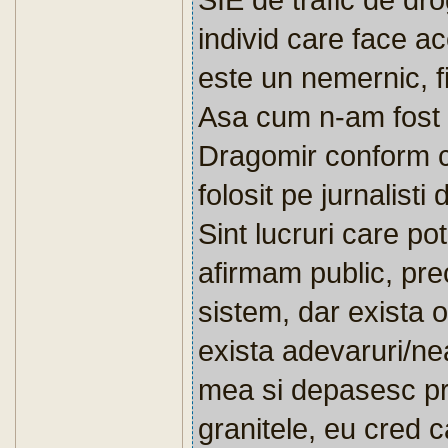
individ care face ac
este un nemernic, fi
Asa cum n-am fost de
Dragomir conform ca
folosit pe jurnalist
Sint lucruri care pot
afirmam public, prec
sistem, dar exista o 
exista adevaruri/ne
mea si depasesc pri
granitele, eu cred c