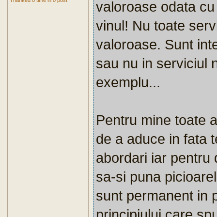
Thanked 0 time in 0 post
valoroase odata cu 
vinul! Nu toate servi
valoroase. Sunt in
sau nu in serviciul 
exemplu...
Pentru mine toate ap
de a aduce in fata te
abordari iar pentru 
sa-si puna picioare
sunt permanent in p
principiului care 