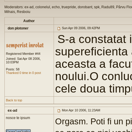
Moderators: ex-ad, colonelul, echo, truepride, dorobant, spk, Radu89, Pârvu Flor
Mihais, Resboiu
Author
don plotoner
Sun Apr 09 2006, 09:42PM
S-a constatat i
supereficienta
Registered Member #44
Joined: Sat Apr 08 2006,
aceasta a facu
10:03PM
Posts: 58
noului.O conluc
Thanked 0 time in 0 post
cele doua timpu
Back to top
ex-ad
Mon Apr 10 2006, 11:23AM
nosce te ipsum
Orgasm. Poti fi un pi