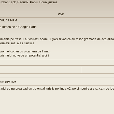
orobant, spk, Radu89, Pârvu Florin, justme,
Post
009, 03:24PM
ta lumea ce e Google Earth.
mania pe traseul autostrazii soarelui (A2) si vad ca au fost o gramada de actualiza
rmatii, mai ales turistice.
ion, elicopter cu o camera de filmat).
turismului nu vede un potential aici ?
009, 01:41AM
, nici eu nu prea vad un potential turistic pe linga A2, pe cimpurile alea... cam ce ide