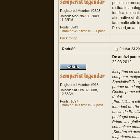
poti da cu presu
o situatie analo
Registered Member #2323
fortificat o trec
Joined: Mon Nov 30 2009,
alternative si al
11:22PM
fara multe alte in
Posts: 3943
Pe scurt,un artico
Thanked 457 time in 321 post
Back to top
Radu89
Fri Mar 23 2
De astăzi putem
22.03.2012
Începând cu acea
computer, mulţu
Specialiştii Goo
Registered Member #918
purtate de-a lung
Joined: Sat Feb 02 2008,
Oricine poate căl
12:38AM
râului.
Posts: 1097
„Porniţi într-o c
Thanked 103 time in 87 post
inundată de râu.
nucile de Brazili
pe blogul compa
Printre imaginil
comunitate uman
„Sperăm că aceas
majoritatea dint