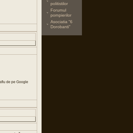
politistilor
Forumul
pompierilor
Asociatia "6
Dorobanti"
a aflu de pe Google