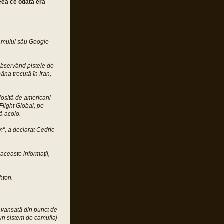
ceea ce odată era
ramului său Google
observând pistele de
na trecută în Iran,
olosită de americani
Flight Global, pe
ă acolo.
m", a declarat Cedric
 aceaste informaţii,
hton.
 avansată din punct de
un sistem de camuflaj