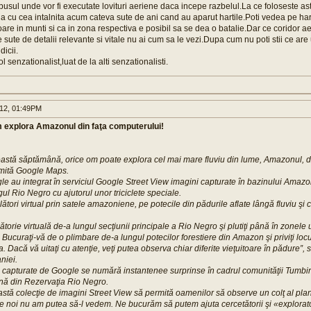
pusul unde vor fi executate lovituri aeriene daca incepe razbelul.La ce foloseste as
ga cu cea intalnita acum cateva sute de ani cand au aparut hartile.Poti vedea pe ha
atoare in munti si ca in zona respectiva e posibil sa se dea o batalie.Dar ce coridor a
te sute de detalii relevante si vitale nu ai cum sa le vezi.Dupa cum nu poti stii ce a
dicii.
l senzationalist,luat de la alti senzationalisti.
012, 01:49PM
 explora Amazonul din faţa computerului!
stă săptămână, orice om poate explora cel mai mare fluviu din lume, Amazonul, din
mită Google Maps.
gle au integrat în serviciul Google Street View imagini capturate în bazinului Amaz
ul Rio Negro cu ajutorul unor triciclete speciale.
ători virtual prin satele amazoniene, pe potecile din pădurile aflate lângă fluviu şi 
ălătorie virtuală de-a lungul secţiunii principale a Rio Negro şi plutiţi până în zone
 Bucuraţi-vă de o plimbare de-a lungul potecilor forestiere din Amazon şi priviţi loc
a. Dacă vă uitaţi cu atenţie, veţi putea observa chiar diferite vieţuitoare în pădure”, s
niei.
e capturate de Google se numără instantenee surprinse în cadrul comunităţii Tumbi
ă din Rezervaţia Rio Negro.
tă colecţie de imagini Street View să permită oamenilor să observe un colţ al plane
re noi nu am putea să-l vedem. Ne bucurăm să putem ajuta cercetătorii şi «exploratori