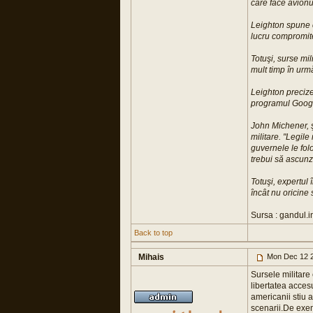
care face avionu
Leighton spune c
lucru compromite
Totuşi, surse mi
mult timp în urmă
Leighton precize
programul Googl
John Michener, ş
militare. "Legile
guvernele le fol
trebui să ascunz
Totuşi, expertul
încât nu oricine 
Sursa : gandul.i
Back to top
Mihais
Mon Dec 12 2
Sursele militare
libertatea accesu
americanii stiu 
scenarii.De exemp