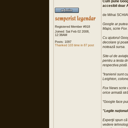
Cum pune Google
accesibil doa
de Mihai SCHIAU
Google ar putea 
Registered Member #918
Maps, scrie Fox
Joined: Sat Feb 02 2008,
12:38AM
Cu ajutorul Goog
Posts: 1097
decolare şi poa
Thanked 103 time in 87 post
notează sursa.
Site-ul de aviaţ
pentru a testa d
respectiva pistă
"Iranienii sunt 
Leighton, colone
Fox News scrie că
orice armată st
"Google face pub
"Legile naţional
Experţii spun că
vedere tehnologi