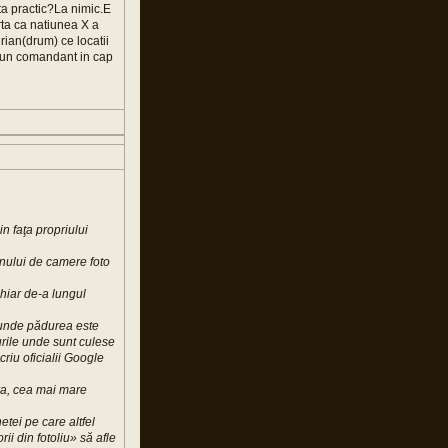
ta practic?La nimic.E
rta ca natiunea X a
erian(drum) ce locatii
re un comandant in cap
 faţa propriului
onului de camere foto
chiar de-a lungul
le unde pădurea este
urile unde sunt culese
criu oficialii Google
ra, cea mai mare
tei pe care altfel
i din fotoliu» să afle