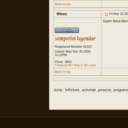
Back to top
Mihais
Fri Mar 23 2
Super faina.Mer
Registered Member #2323
Joined: Mon Nov 30 2009,
11:22PM
Posts: 3943
Thanked 457 time in 321 post
Back to top
Jump: