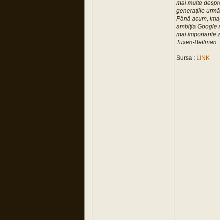
mai multe despre
generaţiile urmă
Până acum, imagi
ambiţia Google n
mai importante z
Tuxen-Bettman.
Sursa :
LINK