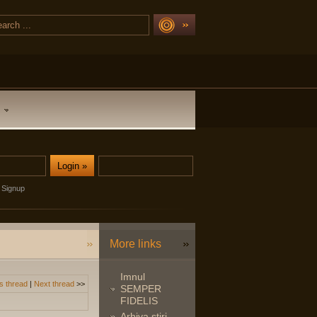
Signup
More links
Imnul
s thread
|
Next thread
>>
SEMPER
FIDELIS
Arhiva stiri