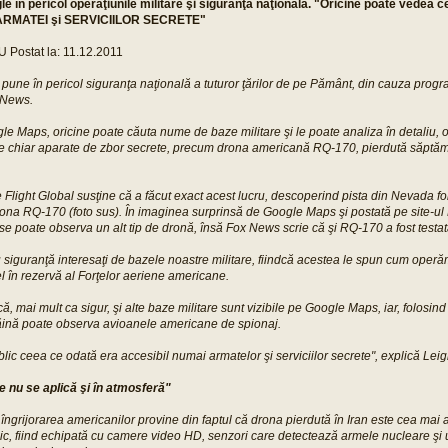
 în pericol operaţiunile militare şi siguranţa naţională. "Oricine poate vedea 
r ARMATEI şi SERVICIILOR SECRETE"
 Postat la: 11.12.2011
pune în pericol siguranţa naţională a tuturor ţărilor de pe Pământ, din cauza prog
 News.
le Maps, oricine poate căuta nume de baze militare şi le poate analiza în detaliu, 
te chiar aparate de zbor secrete, precum drona americană RQ-170, pierdută săptămâ
ie Flight Global susţine că a făcut exact acest lucru, descoperind pista din Nevada f
rona RQ-170 (foto sus). În imaginea surprinsă de Google Maps şi postată pe site-ul 
 se poate observa un alt tip de dronă, însă Fox News scrie că şi RQ-170 a fost testat
cu siguranţă interesaţi de bazele noastre militare, fiindcă acestea le spun cum operă
l în rezervă al Forţelor aeriene americane.
, mai mult ca sigur, şi alte baze militare sunt vizibile pe Google Maps, iar, folosind
răină poate observa avioanele americane de spionaj.
lic ceea ce odată era accesibil numai armatelor şi serviciilor secrete", explică Leig
e nu se aplică şi în atmosferă"
 îngrijorarea americanilor provine din faptul că drona pierdută în Iran este cea mai
c, fiind echipată cu camere video HD, senzori care detectează armele nucleare şi 