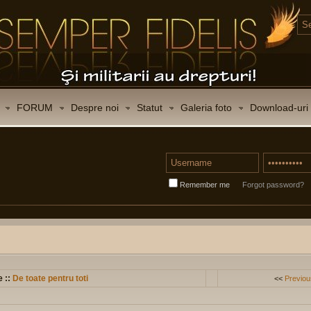
FORUM
Despre noi
Statut
Galeria foto
Download-uri
Remember me
Forgot password?
e ::
De toate pentru toti
<<
Previou