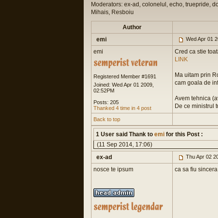
Moderators: ex-ad, colonelul, echo, truepride, d
Mihais, Resboiu
Author
emi
Wed Apr 01 2
emi
Cred ca stie toa
LINK
Ma uitam prin Ro
Registered Member #1691
cam goala de info
Joined: Wed Apr 01 2009,
02:52PM
Avem tehnica (av
Posts: 205
De ce ministrul 
Thanked 4 time in 4 post
Back to top
1 User said Thank to
emi
for this Post :
(11 Sep 2014, 17:06)
ex-ad
Thu Apr 02 2
nosce te ipsum
ca sa fiu sincera