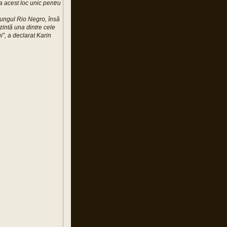
 acest loc unic pentru
lungul Rio Negro, însă
zintă una dintre cele
”, a declarat Karin