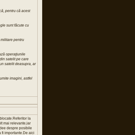
că, pentru că acest
ogle sunt făcute cu
militare pentru
ază operaţiunile
din satelit pe care
un satelit deasupra, ar
umite imagini, astfel
locate.Referitor la
ult mai relevante,iar
idee despre posibile
a fi importante.De aici