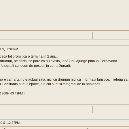
009, 03:00AM
ca tot promit ca o termina in 2 ani...
la drumuri, pe harta, se pare ca nu exista, iar A2 nu ajunge pina la Cernavoda.
i fotografii cu locuri de pescuit in zona Dunarii.
a e ca harta nu e actualizata, nici cu drumuri nici cu informatii turistice. Trebuia s
l Constanta sunt 2 epave, ale cui sunt si fotografii de la pasionati.
02 2009, 03:49PM ]
011, 12:27PM