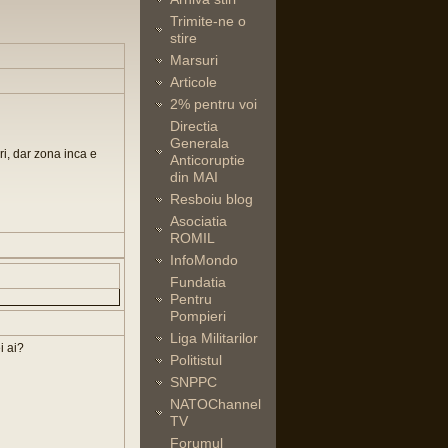
Trimite-ne o
stire
Marsuri
Articole
2% pentru voi
Directia
Generala
ri, dar zona inca e
Anticoruptie
din MAI
Resboiu blog
Asociatia
ROMIL
InfoMondo
Fundatia
Pentru
Pompieri
Liga Militarilor
i ai?
Politistul
SNPPC
NATOChannel
TV
Forumul