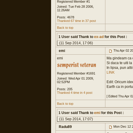
Registered Member #1
Joined: Tue Feb 28 2006,
11:26AM
Posts: 4678
Thanked 67 time in 37 post
Back to top
1 User said Thank to
ex-ad
for this Post :
(11 Sep 2014, 17:06)
emi
Thu Apr 02 2
emi
Ma gindeam ca da
Si daca te uiti 
In lipsa, pun alti
LINK
Registered Member #1691
Joined: Wed Apr 01 2009,
Edit: Oricum idee
02:52PM
Earth ca in portu
Posts: 205
Thanked 4 time in 4 post
[ Edited Thu Apr 
Back to top
1 User said Thank to
emi
for this Post :
(11 Sep 2014, 17:07)
Radu89
Mon Dec 12 2