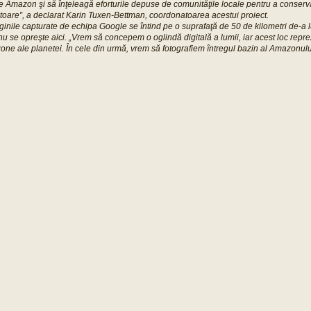
 Amazon şi să înţeleagă eforturile depuse de comunităţile locale pentru a conserva
toare”, a declarat Karin Tuxen-Bettman, coordonatoarea acestui proiect.
nile capturate de echipa Google se întind pe o suprafaţă de 50 de kilometri de-a 
u se opreşte aici. „Vrem să concepem o oglindă digitală a lumii, iar acest loc repre
one ale planetei. În cele din urmă, vrem să fotografiem întregul bazin al Amazonului