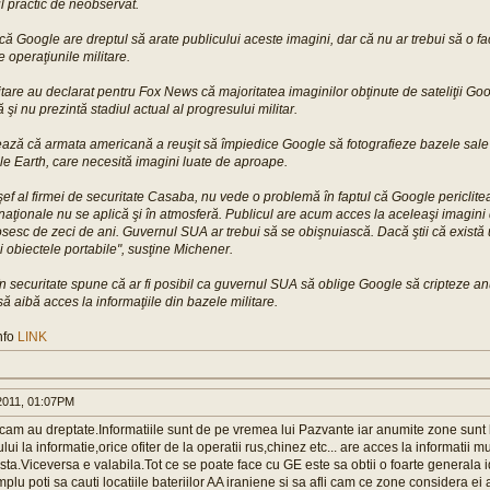
l practic de neobservat.
ă Google are dreptul să arate publicului aceste imagini, dar că nu ar trebui să o fa
 operaţiunile militare.
litare au declarat pentru Fox News că majoritatea imaginilor obţinute de sateliţii Go
 şi nu prezintă stadiul actual al progresului militar.
ază că armata americană a reuşit să împiedice Google să fotografieze bazele sale 
e Earth, care necesită imagini luate de aproape.
ef al firmei de securitate Casaba, nu vede o problemă în faptul că Google periclite
 naţionale nu se aplică şi în atmosferă. Publicul are acum acces la aceleaşi imagini 
osesc de zeci de ani. Guvernul SUA ar trebui să se obişnuiască. Dacă ştii că există 
i obiectele portabile", susţine Michener.
 în securitate spune că ar fi posibil ca guvernul SUA să oblige Google să cripteze an
să aibă acces la informaţiile din bazele militare.
nfo
LINK
011, 01:07PM
 cam au dreptate.Informatiile sunt de pe vremea lui Pazvante iar anumite zone sunt b
lui la informatie,orice ofiter de la operatii rus,chinez etc... are acces la informatii m
asta.Viceversa e valabila.Tot ce se poate face cu GE este sa obtii o foarte generala 
lu poti sa cauti locatiile bateriilor AA iraniene si sa afli cam ce zone considera ei 