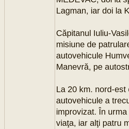
Lagman, iar doi la 
Căpitanul Iuliu-Vas
misiune de patrular
autovehicule Humvee
Manevră, pe autost
La 20 km. nord-est 
autovehicule a trecu
improvizat. În urma e
viaţa, iar alţi patru m