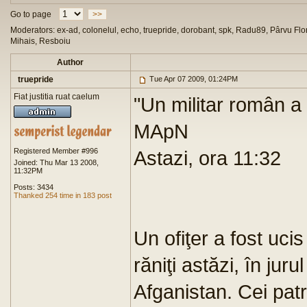
Go to page
>>
Moderators: ex-ad, colonelul, echo, truepride, dorobant, spk, Radu89, Pârvu Flor
Mihais, Resboiu
Author
truepride
Tue Apr 07 2009, 01:24PM
Fiat justitia ruat caelum
"Un militar român a 
MApN
Registered Member #996
Astazi, ora 11:32
Joined: Thu Mar 13 2008,
11:32PM
Posts: 3434
Thanked 254 time in 183 post
Un ofiţer a fost ucis 
răniţi astăzi, în jur
Afganistan. Cei patru