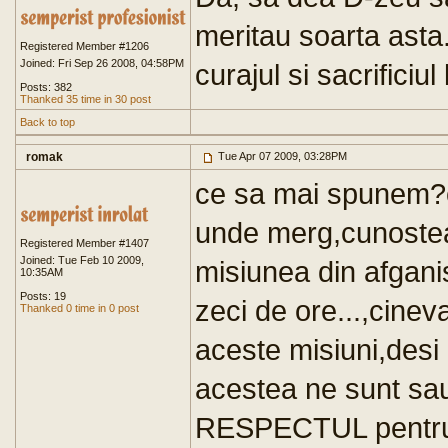
meritau soarta ast
Registered Member #1206
Joined: Fri Sep 26 2008, 04:58PM
curajul si sacrificiul 
Posts: 382
Thanked 35 time in 30 post
Back to top
romak
Tue Apr 07 2009, 03:28PM
ce sa mai spunem?cu
unde merg,cunosteau
Registered Member #1407
Joined: Tue Feb 10 2009,
misiunea din afganis
10:35AM
Posts: 19
zeci de ore...,cinev
Thanked 0 time in 0 post
aceste misiuni,desi
acestea ne sunt sa
RESPECTUL pentru mi