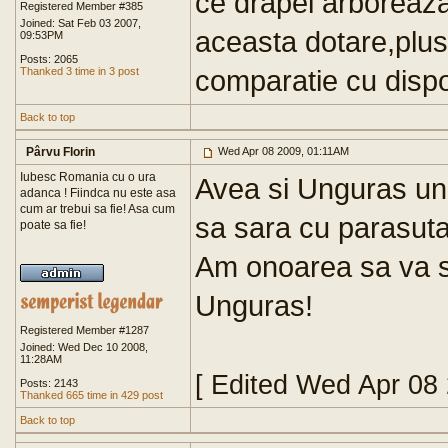
ce drapel arboreaza
Registered Member #385
Joined: Sat Feb 03 2007,
aceasta dotare,plus 
09:53PM
Posts: 2065
comparatie cu dispoz
Thanked 3 time in 3 post
Back to top
Pârvu Florin
Wed Apr 08 2009, 01:11AM
Iubesc Romania cu o ura
Avea si Unguras un v
adanca ! Fiindca nu este asa
cum ar trebui sa fie! Asa cum
sa sara cu parasuta
poate sa fie!
Am onoarea sa va s
Unguras!
Registered Member #1287
Joined: Wed Dec 10 2008,
11:28AM
[ Edited Wed Apr 08
Posts: 2143
Thanked 665 time in 429 post
Back to top