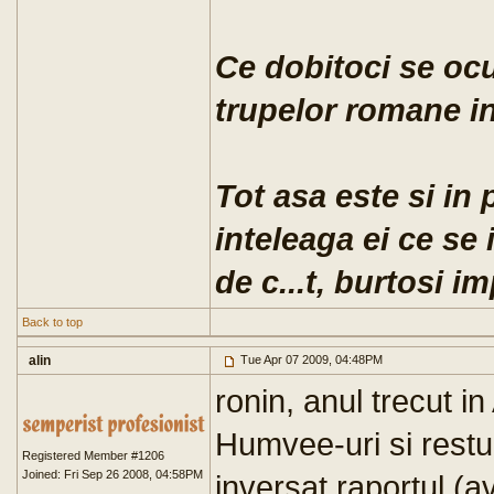
Ce dobitoci se ocu
trupelor romane in
Tot asa este si in 
inteleaga ei ce se 
de c...t, burtosi im
Back to top
alin
Tue Apr 07 2009, 04:48PM
ronin, anul trecut 
Humvee-uri si restul
Registered Member #1206
Joined: Fri Sep 26 2008, 04:58PM
inversat raportul (