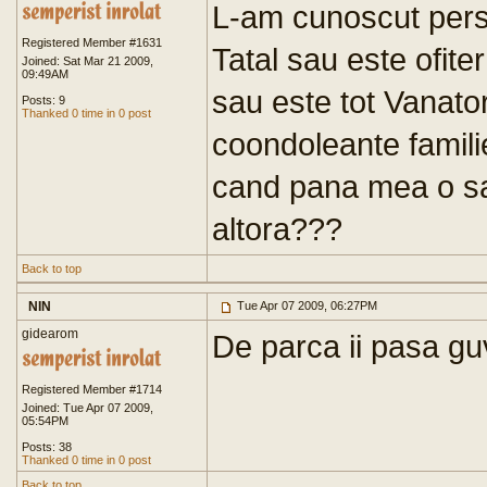
L-am cunoscut pers
Registered Member #1631
Tatal sau este ofite
Joined: Sat Mar 21 2009,
09:49AM
sau este tot Vanato
Posts: 9
Thanked 0 time in 0 post
coondoleante familie
cand pana mea o sa
altora???
Back to top
NIN
Tue Apr 07 2009, 06:27PM
gidearom
De parca ii pasa guv
Registered Member #1714
Joined: Tue Apr 07 2009,
05:54PM
Posts: 38
Thanked 0 time in 0 post
Back to top