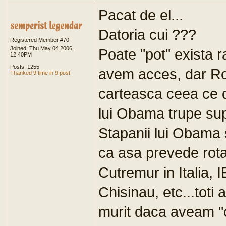
Pacat de el...
Datoria cui ???
Registered Member #70
Joined: Thu May 04 2006,
Poate "pot" exista ra
12:40PM
Posts: 1255
avem acces, dar Ro
Thanked 9 time in 9 post
carteasca ceea ce d
lui Obama trupe sup
Stapanii lui Obama s
ca asa prevede rotat
Cutremur in Italia, 
Chisinau, etc...toti 
murit daca aveam "c