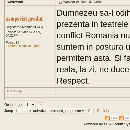
whitewolf
Wed Apr 08 2009, 01:23AM
Dumnezeu sa-l odi
prezenta in teatrele
Registered Member #1464
Joined: Sat Mar 14 2009,
conflict Romania nu 
04:21PM
Posts: 93
suntem in postura un
Thanked 0 time in 0 post
permitem asta. Si fa
reala, la zi, ne du
Respect.
Back to top
Go to page
>>
Jump:
Back to top
Powered by
e107 Forum Sy