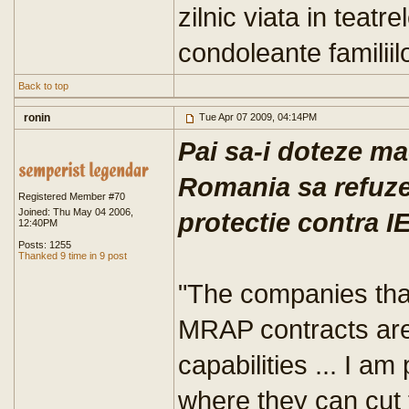
zilnic viata in teatr
condoleante familiilo
Back to top
ronin
Tue Apr 07 2009, 04:14PM
Pai sa-i doteze mac
Romania sa refuze 
Registered Member #70
Joined: Thu May 04 2006,
protectie contra IE
12:40PM
Posts: 1255
Thanked 9 time in 9 post
"The companies tha
MRAP contracts are
capabilities ... I a
where they can cut 