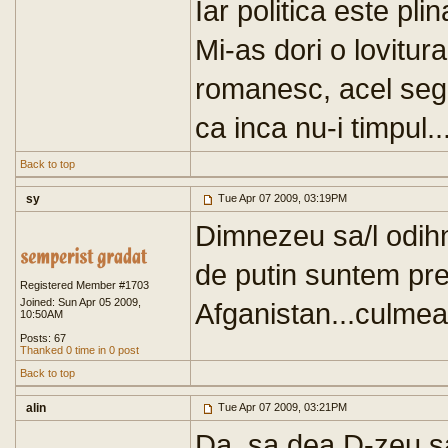
Iar politica este plin
Mi-as dori o lovitur
romanesc, acel segm
ca inca nu-i timpul..
Back to top
sy
Tue Apr 07 2009, 03:19PM
Dimnezeu sa/l odihn
de putin suntem preg
Registered Member #1703
Joined: Sun Apr 05 2009,
Afganistan...culmea
10:50AM
Posts: 67
Thanked 0 time in 0 post
Back to top
alin
Tue Apr 07 2009, 03:21PM
Da, sa dea D-zeu s