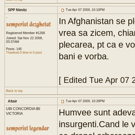
SPP Nimitz
Tue Apr 07 2009, 10:10PM
-
In Afghanistan se p
vrea sa zicem, chiar
Registered Member #1268
Joined: Sat Nov 22 2008,
plecarea, pt ca e v
03:37AM
Posts: 145
Thanked 0 time in 0 post
bani e vorba.
[ Edited Tue Apr 07 
Back to top
Altair
Tue Apr 07 2009, 10:28PM
UBI CONCORDIA IBI
Humvee sunt adevar
VICTORIA
insurgenti.Cand le 