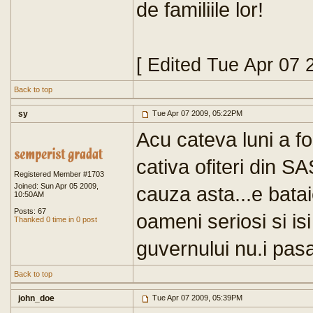
de familiile lor!
[ Edited Tue Apr 07 
Back to top
sy
Tue Apr 07 2009, 05:22PM
Acu cateva luni a f
cativa ofiteri din S
Registered Member #1703
Joined: Sun Apr 05 2009,
cauza asta...e bataie
10:50AM
Posts: 67
oameni seriosi si isi
Thanked 0 time in 0 post
guvernului nu.i pas
Back to top
john_doe
Tue Apr 07 2009, 05:39PM