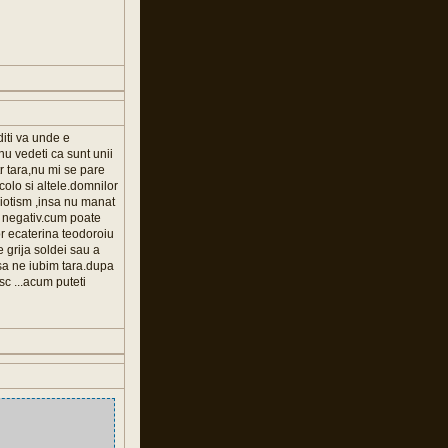
diti va unde e
 nu vedeti ca sunt unii
tr tara,nu mi se pare
colo si altele.domnilor
riotism ,insa nu manat
s negativ.cum poate
or ecaterina teodoroiu
de grija soldei sau a
sa ne iubim tara.dupa
c ...acum puteti