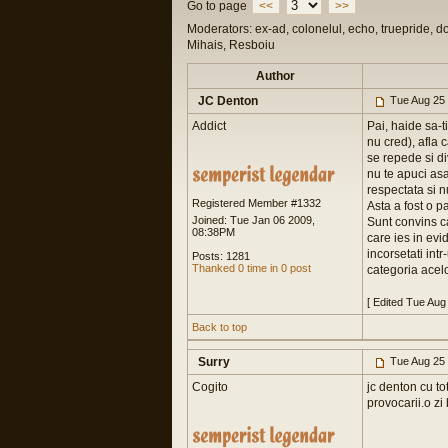
Go to page
<<
>>
Moderators: ex-ad, colonelul, echo, truepride, d
Mihais, Resboiu
Author
JC Denton
Tue Aug 25
Addict
Pai, haide sa-t
nu cred), afla 
se repede si di
nu te apuci asa
respectata si n
Registered Member #1332
Asta a fost o p
Joined: Tue Jan 06 2009,
Sunt convins c
08:38PM
care ies in evid
incorsetati int
Posts: 1281
Thanked 0 time in 0 post
categoria acel
[ Edited Tue Aug
Back to top
Surry
Tue Aug 25
Cogito
jc denton cu to
provocarii.o z