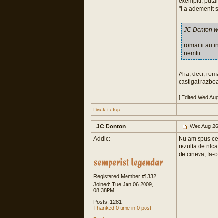
exemplu, putan
"I-a ademenit s
JC Denton w
romanii au in
nemtii.
Aha, deci, roma
castigat razbo
[ Edited Wed Au
Back to top
JC Denton
Wed Aug 26
Addict
Nu am spus ceea
rezulta de nica
de cineva, fa-o 
Registered Member #1332
Joined: Tue Jan 06 2009,
08:38PM
Posts: 1281
Thanked 0 time in 0 post