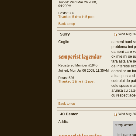
Joined: Wed Mar 26 2008,
04:20PM
Posts: 966
Thanked 5 time in 5 post
Back to top
Surry
Wed Aug 26
Cogito
oameni buni se 
problema.imi pa
oameni care vor
ok.mie mi se pa
tara asta are 
Registered Member #1945
de interese ec
Joined: Mon Jul 06 2009, 11:35AM
domnilor un ta
a luat pusca si 
Posts: 526
codrului de pa
Thanked 1 time in 1 post
cele spuse mai
arunca cu cate "
cu respect ac
Back to top
JC Denton
Wed Aug 26
Addict
surry wrote
..
...imi pare ra