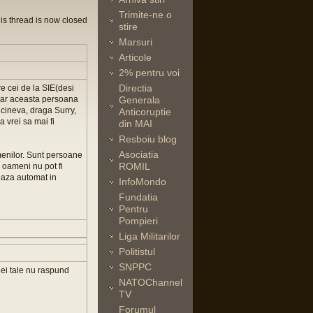
Trimite-ne o
is thread is now closed
stire
Marsuri
Articole
2% pentru voi
Directia
re cei de la SIE(desi
 iar aceasta persoana
Generala
t cineva, draga Surry,
Anticoruptie
 vrei sa mai fi
din MAI
Resboiu blog
Asociatia
menilor. Sunt persoane
ROMIL
ti oameni nu pot fi
reaza automat in
InfoMondo
Fundatia
Pentru
Pompieri
Liga Militarilor
Politistul
SNPPC
iei tale nu raspund
NATOChannel
TV
Forumul