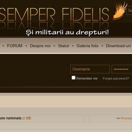
FORUM
Despre noi
Statut
Galeria foto
Download-uri
Remember me
Forgot password?
ate nationala ::
SIE
<<
Previou