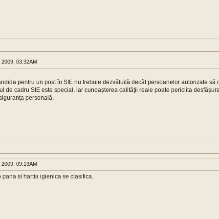
 2009, 03:32AM
candida pentru un post în SIE nu trebuie dezvăluită decât persoanelor autorizate s
ul de cadru SIE este special, iar cunoaşterea calităţii reale poate periclita desfăşur
 siguranţa personală.
 2009, 09:13AM
 pana si hartia igienica se clasifica.