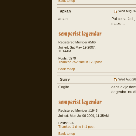
Back to top
apkah
Wed Aug 26
arcan
Pai ce sa faci ,
matze....
Registered Member #566
Joined: Sat May 19 2007,
11:14AM
Posts: 3279
Thanked 252 time in 179 post
Back to top
Surry
Wed Aug 26
Cogito
daca dv jc den
degeaba .nu di
Registered Member #1945
Joined: Mon Jul 06 2009, 11:35AM
Posts: 526
Thanked 1 time in 1 post
Back to top