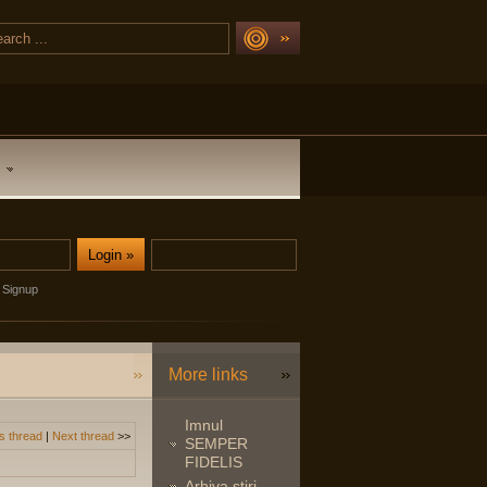
Signup
More links
Imnul
s thread
|
Next thread
>>
SEMPER
FIDELIS
Arhiva stiri