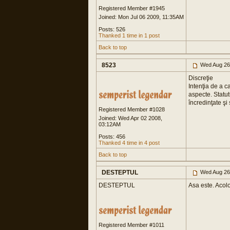
Registered Member #1945
Joined: Mon Jul 06 2009, 11:35AM
Posts: 526
Thanked 1 time in 1 post
Back to top
8523
Wed Aug 26
Discreţie
Intenţia de a 
aspecte. Statut
încredinţate şi
Registered Member #1028
Joined: Wed Apr 02 2008,
03:12AM
Posts: 456
Thanked 4 time in 4 post
Back to top
DESTEPTUL
Wed Aug 26
DESTEPTUL
Asa este. Acolo
Registered Member #1011