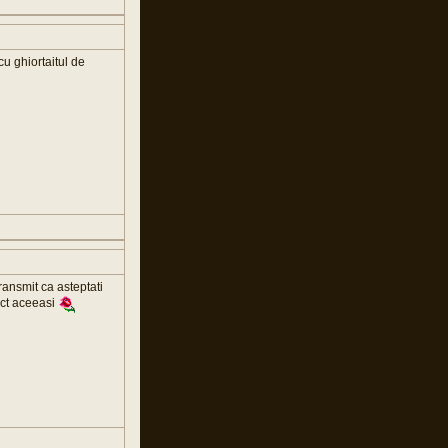
 cu ghiortaitul de
ansmit ca asteptati
ect aceeasi