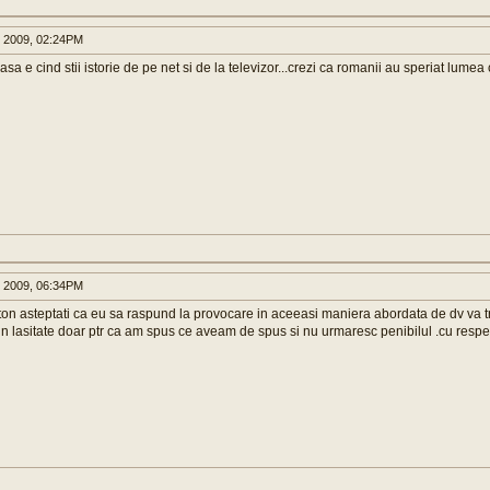
 2009, 02:24PM
 asa e cind stii istorie de pe net si de la televizor...crezi ca romanii au speriat lumea
 2009, 06:34PM
ton asteptati ca eu sa raspund la provocare in aceeasi maniera abordata de dv va tr
n lasitate doar ptr ca am spus ce aveam de spus si nu urmaresc penibilul .cu resp