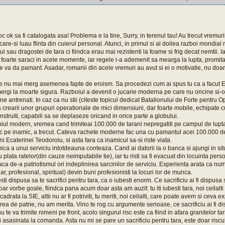
c ok sa fi catalogata asa! Problema e la tine, Surry, in terenul tau! Au trecut vrem
 care-si luau flinta din cuierul personal. Atunci, in primul si al doilea razboi mondial
ui sau dragostei de tara ci fiindca erau mai rezistenti la foame si frig decat nemtii. Iar
 foarte saraci in acele momente, iar regele i-a ademenit sa mearga la lupta, promit
le va da pamant. Asadar, romanii din acele vremuri au avut si ei o motivatie, nu do
tre nu mai merg asemenea fapte de eroism. Sa procedezi cum ai spus tu ca a facut 
gi la moarte sigura. Razboiul a devenit o jucarie moderna pe care nu oricine si-o p
bine antrenati. In caz ca nu stii (citeste topicul dedicat Batalionului de Forte pentru 
rearii unor grupuri operationale de mici dimensiuni, dar foarte mobile, echipate cu
nstruiti, capabili sa se deplaseze oricand in orice parte a globului.
oiul modern, vremea cand trimiteai 100.000 de tarani nepregatiti pe campul de lupt
c pe inamic, a trecut. Cateva rachete moderne fac una cu pamantul acei 100.000 de t
i Ecaterinei Teodoroiu, si asta fara ca inamicul sa-si riste viata.
a a unui serviciu intotdeauna conteaza. Cand ai datorii la o banca si ajungi in situ
 plata ratelor(din cauze neimputabile tie), iar tu risti sa fi evacuat din locuinta perso
ca de-a patriotismul ori indeplinirea sarcinilor de serviciu. Experienta arata ca n
ar, profesional, spiritual) devin buni profesionisti la locuri lor de munca.
sti dispusa sa te sacrifici pentru tara, ca o iubesti enorm. Ce sacrificiu ai fi dispusa 
r vorbe goale, fiindca pana acum doar asta am auzit: tu iti iubesti tara, noi ceilalti 
incadrata la SIE, altii nu ar fi potriviti, tu meriti, noi ceilalti, care poate avem si cev
irea de patrie, nu am merita. Vino te rog cu argumente serioase, ce sacrificiu ai fi d
u te va trimite nimeni pe front, acolo singurul risc este ca fiind in afara granitelor tari
 asasinata la comanda. Asta nu mi se pare un sacrificiu pentru tara, este doar riscu