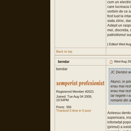
cum un electric
care lucreaza l
vorbim de ce sa
fost luat la int
viata zilnic, d
Astept un raspu
mei, discretia,
patriotismul su
[ Edited Wed Au
Back to top
bendar
Wed Aug 26
bendar
JC Denton w
Atunci, in pr
erau mai rezi
erau mai rezi
Registered Member #2021
iar regele i-
Joined: Tue Aug 04 2009,
10:54PM
romanii din a
Posts: 356
Thanked 0 time in 0 post
Aoleeuu dentoaa
superioara, ins
infometat pop
(primul) a exis