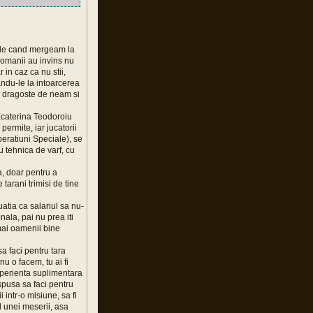
urile cand mergeam la
 romanii au invins nu
 in caz ca nu stii,
andu-le la intoarcerea
ar dragoste de neam si
Ecaterina Teodoroiu
ermite, iar jucatorii
Operatiuni Speciale), se
 tehnica de varf, cu
a, doar pentru a
arani trimisi de tine
atia ca salariul sa nu-
nala, pai nu prea iti
umai oamenii bine
sa faci pentru tara
nu o facem, tu ai fi
a experienta suplimentara
ispusa sa faci pentru
i intr-o misiune, sa fi
l unei meserii, asa