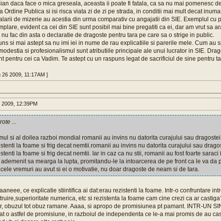
ian daca face o mica greseala, aceasta ii poate fi fatala, ca sa nu mai pomenesc de p
a Ordine Publica si isi risca viata zi de zi pe strada, in conditii mai mult decat inu
larii de mizerie au acestia din urma comparativ cu angajatii din SIE. Exemplul cu pol
amplare, evident ca cei din SIE sunt posibil mai bine pregatiti ca ei, dar am vrut sa arat 
ar nu fac din asta o declaratie de dragoste pentru tara pe care sa o strige in public.
ns si mai astept sa nu imi iei in nume de rau explicatiile si parerile mele. Cum au s
 modestia si profesionalismul sunt atributiile principale ale unui lucrator in SIE. Dra
nt pentru cei ca Vadim. Te astept cu un raspuns legat de sacrificiul de sine pentru ta
g 26 2009, 11:17AM ]
 2009, 12:39PM
rote
...
imul si al doilea razboi mondial romanii au invins nu datorita curajului sau dragostei 
stenti la foame si frig decat nemtii.romanii au invins nu datorita curajului sau dragos
stenti la foame si frig decat nemtii. Iar in caz ca nu stii, romanii au fost foarte sara
a ademenit sa mearga la lupta, promitandu-le la intoarcerea de pe front ca le va da
cele vremuri au avut si ei o motivatie, nu doar dragoste de neam si de tara.
neee, ce explicatie stiintifica ai dat:erau rezistenti la foame. Intr-o confruntare intr
truire,superioritate numerica, etc si rezistenta la foame cam cine crezi ca ar castiga? 
or, obuzul tot obuz ramane. Aaaa, si apropo de promisiunea pt pamant. INTR-UN
tat o astfel de promisiune, in razboiul de independenta ce le-a mai promis de au cas