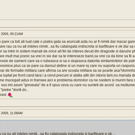
 2009, 09:21AM
pare ca toti ati luat cate o piatra gata sa aruncati.asta nu ar fi nimik dar macar gan
re rau ca nu ati inteles nimik...sa fiu catalogata indiscreta si barfitoare e ok dar sa
 sa intre in sistem manati de orice alt fel de interes decat din dragoste si daruire p
re mult mai josnic sa vrei in sie dar sa te intereseze banii,sa vrei ca da bine sa fii a
nevoie de oameni care sa o iubeasca si sa o slujeasca datorita simtamintelor de pat
onomice.plus ca se pare ca dansul detine si un mare iq care nu suporta un raspun
nar de formatie militara care afirma ca are scoala militara sa se poarte asa?domnil
a luptat pe front cand tara i a cerut precum si atatia altii din istoria tarii,nu manata 
ine mucegait adus in transee.aici e problema domnilor ca ne nastem si murim fara 
 sus imi asum "greseala" de a fi spus ceva cu care nu sunteti de acord .va multumes
pietre "doriti dv...
eeasi
 2009, 11:08AM
.
u ca nu ati inteles nimik...sa fiu catalogata indiscreta si barfitoare e ok,...