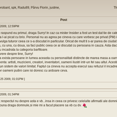
orobant, spk, Radu89, Pârvu Florin, justme,
Th
Post
 2009, 12:59PM
i raspund eu primul, draga Surry! In caz ca mister Insider a fost un test dat tie de cat
ca l-ai picat cu brio. Personal nu as agrea pe cineva cu care vorbesc pe privat (PM)
vulga tuturor ceea ce s-a discutat in particular. Oricat de mult ti s-ar parea de ciuda
, cu una, cu doua, sa faci public ceea ce ai discutat cu persoana in cauza. Asta daca
u incadrata la categoria barfitoare.
arere despre tine, Surry!
a exista persoane in lumea aceasta cu personalitati distincte de marea masa a oa
enta: artisti, muzicieni, creatori, inventatori, oameni ilustri intr-un fel sau altul. Aces
r-un sistem de valori limitat. Faptul ca cineva nu accepta esecul sau refuzul il incad
or oameni putini care isi doresc cu ardoare ceva.
 25 2009, 01:01PM ]
 2009, 01:34PM
t respectul nu despre asta e vb...insa in ceea ce privesc celelalte afirmatii ale domn
i buna draga domnule,si mie mi a facut placere sa vb cu dv.