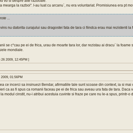
d vb si despre alte razboaie.
a mearga la razboi". I-au luat cu arcanu`, nu era voluntariat. Promisiunea era pt mo
rote
...
vins nu datorita curajului sau dragostei fata de tara ci fiindca erau mai rezistenti la 
nii se c*cau pe ei de frica, urau de moarte tara lor, dar rezistau ai dracu` la foame s
aiele mondiale.
g 26 2009, 12:45PM ]
 2009, 01:56PM
 ce incerci sa insinuezi Bendar, afirmatiile tale sunt scoase din context, ia si mai 
ieri ca as fi spus ca romanii faceau pe ei de frica sau aveau ura fata de tara. Daca v
la modul cinstit, nu-i atribui acestuia cuvinte si fraze pe care nu le-a spus, printr-o d