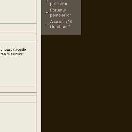
politistilor
Forumul
pompierilor
Asociatia "6
Dorobanti"
ă cunoască aceste
area misiunilor