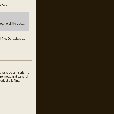
tivare.
foame si frig decat
i frig. De-asta s-au
citeste ce am scris, nu
rei neaparat sa te iei
eductie ieftina.