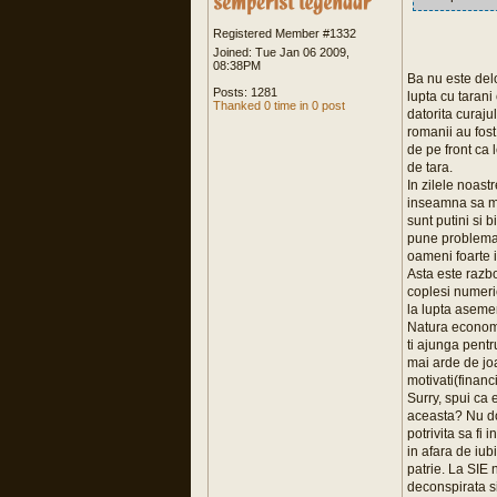
Registered Member #1332
Joined: Tue Jan 06 2009,
08:38PM
Ba nu este delo
Posts: 1281
lupta cu tarani
Thanked 0 time in 0 post
datorita curajul
romanii au fost
de pe front ca 
de tara.
In zilele noas
inseamna sa mer
sunt putini si 
pune problema c
oameni foarte i
Asta este razb
coplesi numeri
la lupta asemen
Natura economic
ti ajunga pentru
mai arde de joa
motivati(financi
Surry, spui ca e
aceasta? Nu doa
potrivita sa fi 
in afara de iub
patrie. La SIE n
deconspirata si