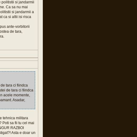
olitistii si jandarmii
mane. Ca sa nu mai
itistii si jandarmii a
ca si altii isi risca
pus ante-vorbitorii
gostea de tara,
ra.
de tara ci fiindca
tei de tara ci fiindca
ci in acele momente,
 pamant. Asadar,
e tehnica militara
Poti sa fii tu cel mai
 SINGUR RAZBOI
tigat?! Asta e doar un