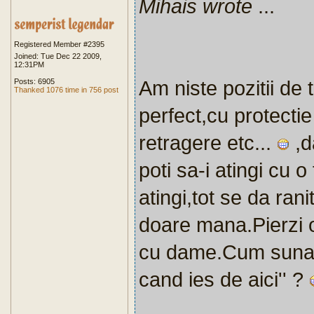
Mihais wrote
...
Registered Member #2395
Joined: Tue Dec 22 2009,
12:31PM
Am niste pozitii de
Posts: 6905
Thanked 1076 time in 756 post
perfect,cu protectie 
retragere etc...
,d
poti sa-i atingi cu o
atingi,tot se da rani
doare mana.Pierzi or
cu dame.Cum suna,'
cand ies de aici'' ?