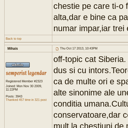
chestie pe care ti-o
alta,dar e bine ca par
numar impar,iar trei 
Back to top
Mihais
Thu Oct 17 2013, 10:43PM
off-topic cat Siberi
dus si cu intors.Teo
ca de multe ori e spa
Registered Member #2323
Joined: Mon Nov 30 2009,
11:22PM
alte sinonime ale une
Posts: 3943
Thanked 457 time in 321 post
conditia umana.Cultur
conservatoare,dar c
mult la chestiuni de