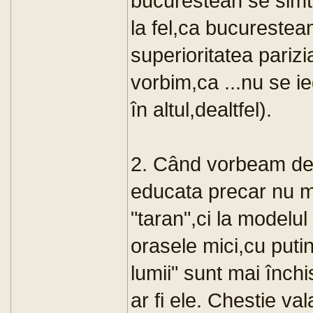
bucurestean se simte
la fel,ca bucureste
superioritatea parizi
vorbim,ca ...nu se ie
în altul,dealtfel).
2. Când vorbeam des
educata precar nu m
"taran",ci la modelul
orasele mici,cu putin
lumii" sunt mai închis
ar fi ele. Chestie val