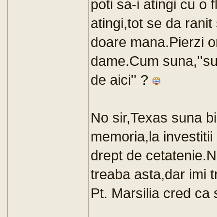
poti sa-i atingi cu o 
atingi,tot se da ranit
doare mana.Pierzi ore
dame.Cum suna,''sun
de aici'' ?
No sir,Texas suna b
memoria,la investitii
drept de cetatenie.
treaba asta,dar imi t
Pt. Marsilia cred ca