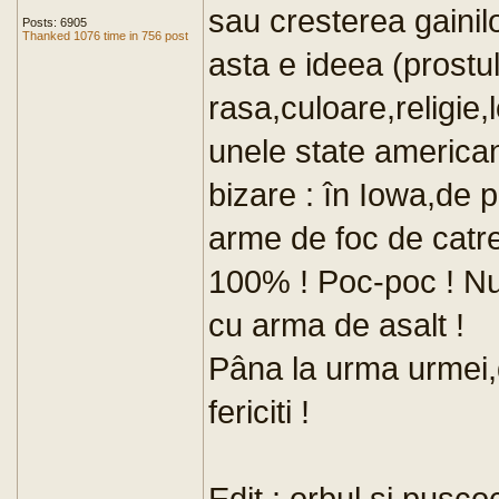
sau cresterea gainil
Posts: 6905
Thanked 1076 time in 756 post
asta e ideea (prostul
rasa,culoare,religie,
unele state american
bizare : în Iowa,de p
arme de foc de catre
100% ! Poc-poc ! Nu c
cu arma de asalt !
Pâna la urma urmei,d
fericiti !
Edit : orbul si pusco