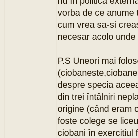
nu în politica exter
vorba de ce anume tr
cum vrea sa-si crea
necesar acolo unde s
P.S Uneori mai folos
(ciobaneste,ciobane
despre specia aceea
din trei întâlniri nep
origine (când eram c
foste colege se liceu
ciobani în exercitiul