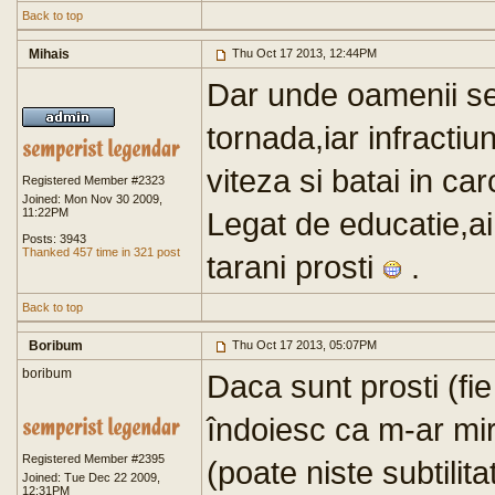
Back to top
Mihais
Thu Oct 17 2013, 12:44PM
Dar unde oamenii se
tornada,iar infractiu
viteza si batai in ca
Registered Member #2323
Joined: Mon Nov 30 2009,
11:22PM
Legat de educatie,ai 
Posts: 3943
Thanked 457 time in 321 post
tarani prosti
.
Back to top
Boribum
Thu Oct 17 2013, 05:07PM
boribum
Daca sunt prosti (fie
îndoiesc ca m-ar mir
Registered Member #2395
(poate niste subtilita
Joined: Tue Dec 22 2009,
12:31PM