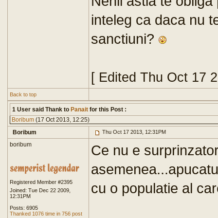
Nenii astia te obliga
inteleg ca daca nu t
sanctiuni?
[ Edited Thu Oct 17 
Back to top
1 User said Thank to
Panait
for this Post :
Boribum
(17 Oct 2013, 12:25)
Boribum
Thu Oct 17 2013, 12:31PM
boribum
Ce nu e surprinzator 
asemenea...apucaturi
Registered Member #2395
cu o populatie al car
Joined: Tue Dec 22 2009,
12:31PM
Posts: 6905
Thanked 1076 time in 756 post