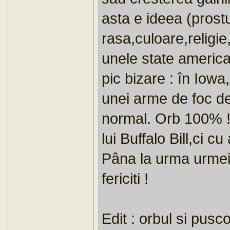
asta e ideea (prostu
rasa,culoare,religie
unele state america
pic bizare : în Iowa
unei arme de foc de
normal. Orb 100% !
lui Buffalo Bill,ci c
Pâna la urma urmei,
fericiti !
Edit : orbul si pusc