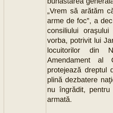
bunăstarea generală a
„Vrem să arătăm că 
arme de foc”, a decl
consiliului oraşulu
vorba, potrivit lui J
locuitorilor din
Amendament al Co
protejează dreptul 
plină dezbatere naţ
nu îngrădit, pentru
armată.