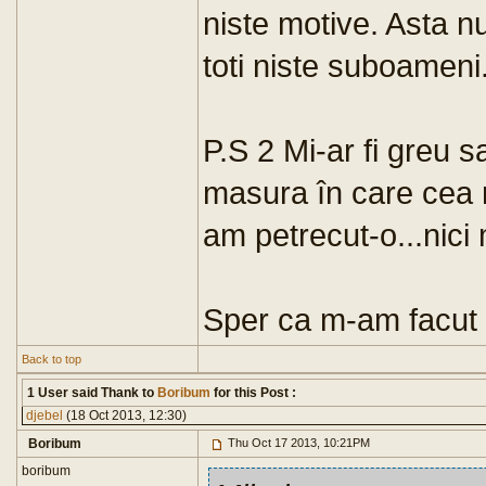
niste motive. Asta n
toti niste suboameni
P.S 2 Mi-ar fi greu 
masura în care cea m
am petrecut-o...nici 
Sper ca m-am facut 
Back to top
1 User said Thank to
Boribum
for this Post :
djebel
(18 Oct 2013, 12:30)
Boribum
Thu Oct 17 2013, 10:21PM
boribum