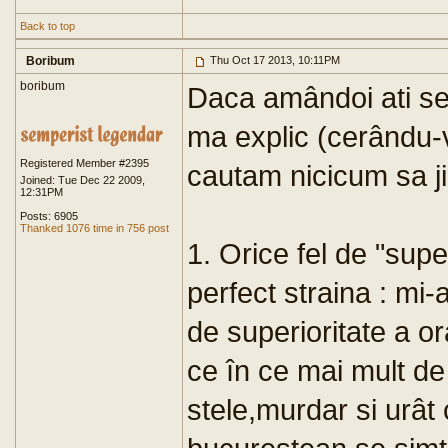
Back to top
Boribum
Thu Oct 17 2013, 10:11PM
boribum
Daca amândoi ati ses
ma explic (cerându-
Registered Member #2395
cautam nicicum sa ji
Joined: Tue Dec 22 2009,
12:31PM
Posts: 6905
Thanked 1076 time in 756 post
1. Orice fel de "supe
perfect straina : mi-a
de superioritate a or
ce în ce mai mult de 
stele,murdar si urât