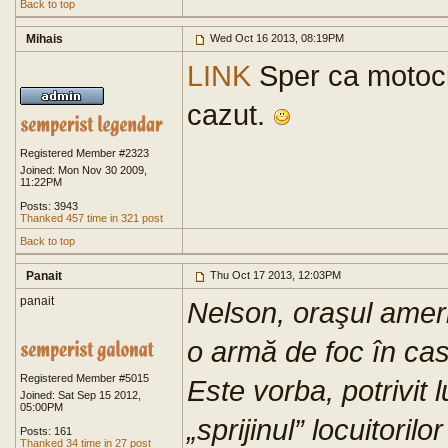
Back to top
Mihais
Wed Oct 16 2013, 08:19PM
LINK
Sper ca motoci
cazut.
Registered Member #2323
Joined: Mon Nov 30 2009,
11:22PM
Posts: 3943
Thanked 457 time in 321 post
Back to top
Panait
Thu Oct 17 2013, 12:03PM
panait
Nelson, oraşul ameri
o armă de foc în ca
Registered Member #5015
Este vorba, potrivit 
Joined: Sat Sep 15 2012,
05:00PM
„sprijinul” locuitoril
Posts: 161
Thanked 34 time in 27 post