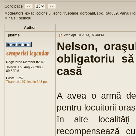
Go to page
<<
>>
Moderators: ex-ad, colonelul, echo, truepride, dorobant, spk, Radu89, Pârvu Flor
Mihais, Resboiu
Author
justme
Wed Apr 10 2013, 07:40PM
Nelson, oraşu
obligatoriu s
Registered Member #2073
casă
Joined: Thu Aug 27 2009,
09:52PM
Posts: 2257
Thanked 197 time in 143 post
A avea o armă de 
pentru locuitorii ora
în alte localităţ
recompensează cu