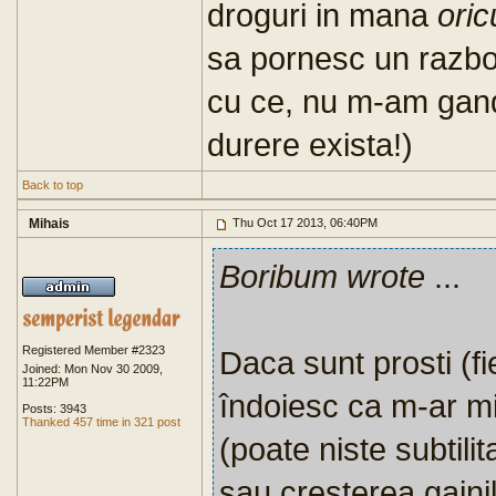
droguri in mana
oric
sa pornesc un razboi
cu ce, nu m-am gandi
durere exista!)
Back to top
Mihais
Thu Oct 17 2013, 06:40PM
Boribum wrote
...
Registered Member #2323
Daca sunt prosti (fi
Joined: Mon Nov 30 2009,
11:22PM
îndoiesc ca m-ar mi
Posts: 3943
Thanked 457 time in 321 post
(poate niste subtilit
sau cresterea gaini