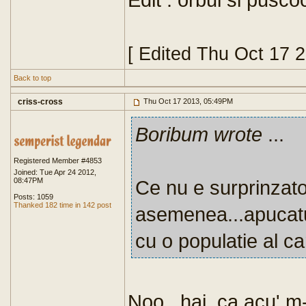
[ Edited Thu Oct 17 
Back to top
criss-cross
Thu Oct 17 2013, 05:49PM
Boribum wrote
...
Registered Member #4853
Joined: Tue Apr 24 2012,
08:47PM
Ce nu e surprinzator
Posts: 1059
Thanked 182 time in 142 post
asemenea...apucatur
cu o populatie al ca
Noo...hai, ca acu' m-