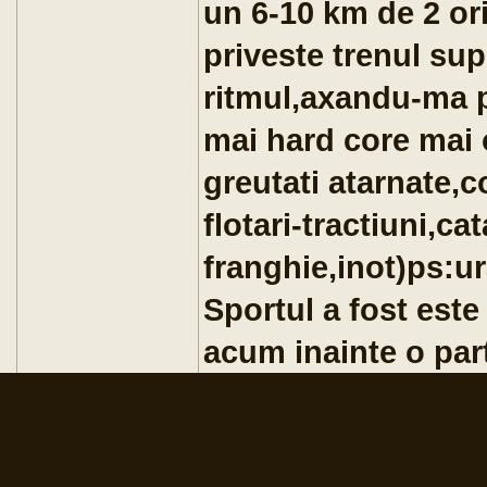
un 6-10 km de 2 or
priveste trenul sup
ritmul,axandu-ma 
mai hard core mai 
greutati atarnate,
flotari-tractiuni,cat
franghie,inot)ps:ur
Sportul a fost est
acum inainte o par
se pare ca intradev
creea dependenta un
aceeasi problema