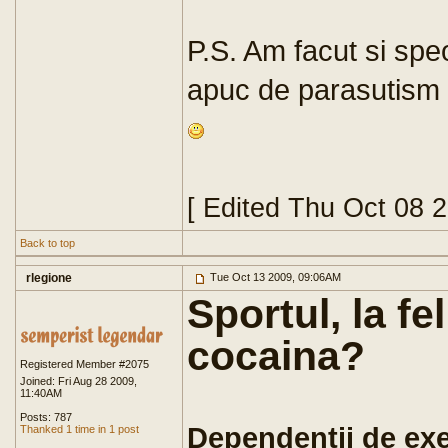
P.S. Am facut si spe
apuc de parasutism c
[ Edited Thu Oct 08 
Back to top
rlegione
Tue Oct 13 2009, 09:06AM
Sportul, la fe
cocaina?
Registered Member #2075
Joined: Fri Aug 28 2009,
11:40AM
Posts: 787
Dependentii de exer
Thanked 1 time in 1 post