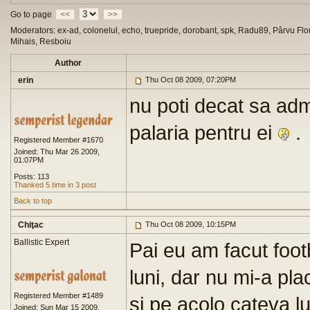
Go to page
<<
>>
Moderators: ex-ad, colonelul, echo, truepride, dorobant, spk, Radu89, Pârvu Flor
Mihais, Resboiu
Author
erin
Thu Oct 08 2009, 07:20PM
nu poti decat sa admi
palaria pentru ei
.
Registered Member #1670
Joined: Thu Mar 26 2009,
01:07PM
Posts: 113
Thanked 5 time in 3 post
Back to top
Chiţac
Thu Oct 08 2009, 10:15PM
Ballistic Expert
Pai eu am facut foot
luni, dar nu mi-a pla
Registered Member #1489
si pe acolo cateva l
Joined: Sun Mar 15 2009,