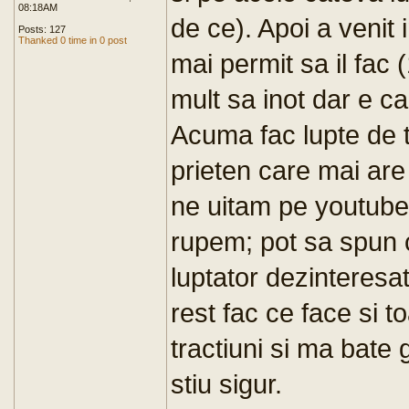
08:18AM
de ce). Apoi a venit 
Posts: 127
Thanked 0 time in 0 post
mai permit sa il fac (
mult sa inot dar e c
Acuma fac lupte de t
prieten care mai are
ne uitam pe youtub
rupem; pot sa spun 
luptator dezinteresat,
rest fac ce face si to
tractiuni si ma bate
stiu sigur.