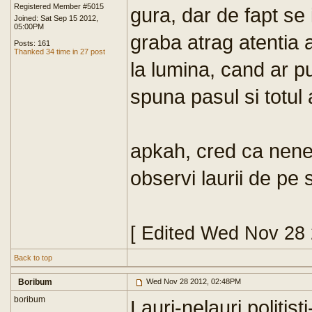
Registered Member #5015
gura, dar de fapt se
Joined: Sat Sep 15 2012,
05:00PM
graba atrag atentia a
Posts: 161
Thanked 34 time in 27 post
la lumina, cand ar pu
spuna pasul si totul
apkah, cred ca nene
observi laurii de pe
[ Edited Wed Nov 28
Back to top
Boribum
Wed Nov 28 2012, 02:48PM
boribum
Lauri-nelauri,politist