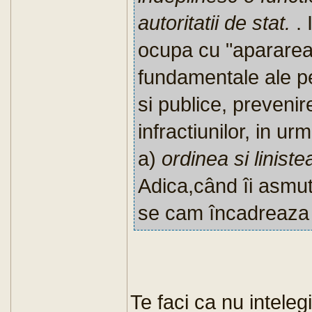
autoritatii de stat.
. 
ocupa cu "apararea d
fundamentale ale per
si publice, preveni
infractiunilor, in u
a)
ordinea si liniste
Adica,când îi asmut
se cam încadreaza l
Te faci ca nu inteleg