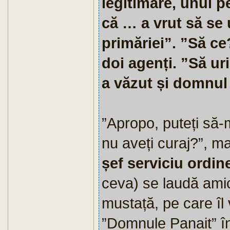
legitimare, unul pe
că … a vrut să se 
primăriei”. ”Să ce
doi agenți. ”Să uri
a văzut și domnul
”Apropo, puteți să-
nu aveți curaj?”, m
șef serviciu ordi
ceva) se laudă amic
mustață, pe care îl v
”Domnule Panait” î