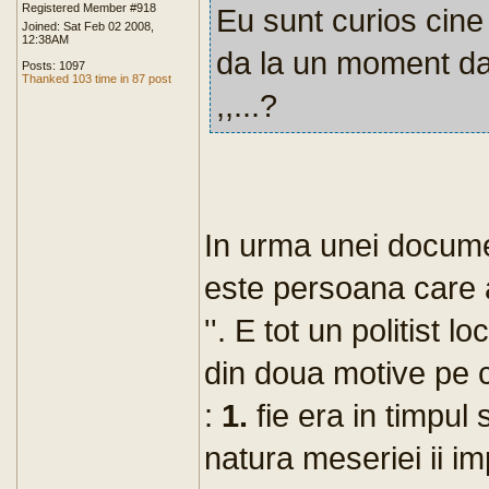
Registered Member #918
Eu sunt curios cine 
Joined: Sat Feb 02 2008,
12:38AM
da la un moment dat 
Posts: 1097
Thanked 103 time in 87 post
,,...?
In urma unei documen
este persoana care a 
''. E tot un politist lo
din doua motive pe c
:
1.
fie era in timpul 
natura meseriei ii im