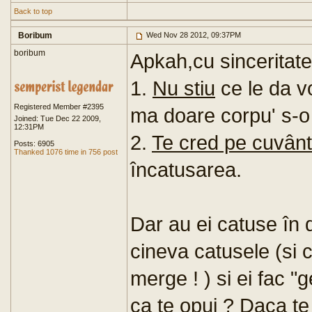
Back to top
Boribum
Wed Nov 28 2012, 09:37PM
boribum
Apkah,cu sinceritate 
1.
Nu stiu
ce le da vo
Registered Member #2395
ma doare corpu' s-o
Joined: Tue Dec 22 2009,
12:31PM
2.
Te cred pe cuvânt
Posts: 6905
Thanked 1076 time in 756 post
încatusarea.
Dar au ei catuse în 
cineva catusele (si 
merge ! ) si ei fac 
ca te opui ? Daca te