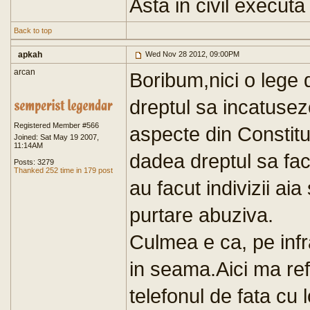
Asta in civil executa 
Back to top
apkah
Wed Nov 28 2012, 09:00PM
arcan
Boribum,nici o lege
dreptul sa incatuse
Registered Member #566
aspecte din Constitut
Joined: Sat May 19 2007,
11:14AM
dadea dreptul sa fa
Posts: 3279
Thanked 252 time in 179 post
au facut indivizii ai
purtare abuziva.
Culmea e ca, pe infr
in seama.Aici ma refe
telefonul de fata cu lo