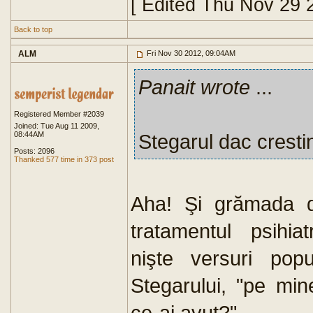
[ Edited Thu Nov 29 
Back to top
ALM
Fri Nov 30 2012, 09:04AM
Panait wrote
...
Registered Member #2039
Joined: Tue Aug 11 2009,
08:44AM
Stegarul dac crestin
Posts: 2096
Thanked 577 time in 373 post
Aha! Şi grămada de
tratamentul psihia
nişte versuri pop
Stegarului, "pe min
ce-ai avut?"