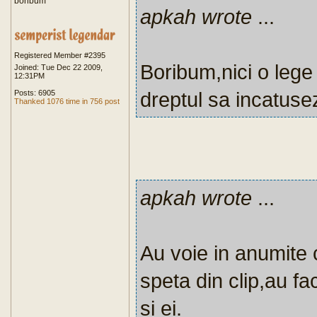
boribum
apkah wrote
...
Registered Member #2395
Boribum,nici o leg
Joined: Tue Dec 22 2009,
12:31PM
dreptul sa incatuse
Posts: 6905
Thanked 1076 time in 756 post
apkah wrote
...
Au voie in anumite 
speta din clip,au fa
si ei.