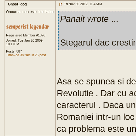
Ghost_dog
Fri Nov 30 2012, 11:43AM
Onoarea mea este loialitatea
Panait wrote
...
Registered Member #1370
Stegarul dac crestin
Joined: Tue Jan 20 2009,
10:17PM
Posts: 887
Thanked 38 time in 25 post
Asa se spunea si des
Revolutie . Dar cu ad
caracterul . Daca un
Romaniei intr-un loc 
ca problema este und