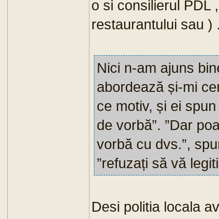
o si consilierul PDL ,
restaurantului sau ) 
Nici n-am ajuns bin
abordează și-mi cer
ce motiv, și ei spun
de vorbă”. ”Dar po
vorbă cu dvs.”, spu
”refuzați să vă legi
Desi politia locala a