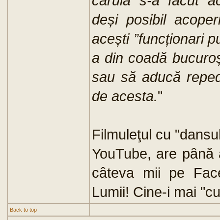
căruia s-a făcut ac
deși posibil acoper
acești ”funcționari p
a din coadă bucuroș
sau să aducă reped
de acesta.
"
Filmuleţul cu "dansu
YouTube, are până a
câteva mii pe Face
Lumii! Cine-i mai "
Back to top