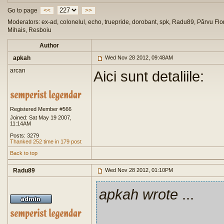
Go to page
<<
>>
Moderators: ex-ad, colonelul, echo, truepride, dorobant, spk, Radu89, Pârvu Flor
Mihais, Resboiu
Author
apkah
Wed Nov 28 2012, 09:48AM
arcan
Aici sunt detaliile:
Registered Member #566
Joined: Sat May 19 2007,
11:14AM
Posts: 3279
Thanked 252 time in 179 post
Back to top
Radu89
Wed Nov 28 2012, 01:10PM
apkah wrote
...