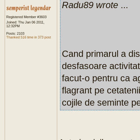
Radu89 wrote
...
Registered Member #3603
Joined: Thu Jan 06 2011,
12:32PM
Posts: 2103
Thanked 516 time in 373 post
Cand primarul a dispu
desfasoare activitat
facut-o pentru ca ag
flagrant pe cetaten
cojile de seminte p