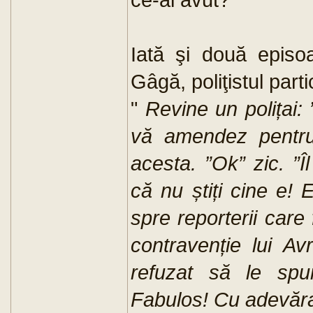
Iată şi două episo
Gâgă, poliţistul parti
"
Revine un polițai:
vă amendez pentru 
acesta. ”Ok” zic. ”
că nu știți cine e!
spre reporterii care 
contravenție lui A
refuzat să le sp
Fabulos! Cu adevărat