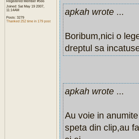
Registered Member #566
Joined: Sat May 19 2007,
apkah wrote
...
11:14AM
Posts: 3279
Thanked 252 time in 179 post
Boribum,nici o le
dreptul sa incatus
apkah wrote
...
Au voie in anumite
speta din clip,au f