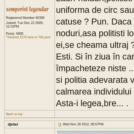
uniforma de circ sau 
Registered Member #2395
catuse ? Pun. Daca îi 
Joined: Tue Dec 22 2009,
12:31PM
noduri,asa politisti l
Posts: 6905
Thanked 1076 time in 756 post
ei,se cheama ultraj 
Esti. Si în ziua în ca
împacheteze niste ..
si politia adevarata
calmarea individului 
Asta-i legea,bre... .
Back to top
djebel
Wed Nov 28 2012, 08:57PM