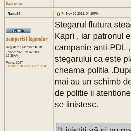
Back to top
Radu89
Fri Nov 30 2012, 04:28PM
Stegarul flutura stea
Kapri , iar patronul 
campanie anti-PDL , 
Registered Member #918
Joined: Sat Feb 02 2008,
12:38AM
stegarului ca este p
Posts: 1097
Thanked 103 time in 87 post
cheama politia .Dupa 
mai au un schimb de 
de politie ii atenti
se linistesc.
”Liniștiți-vă și nu m