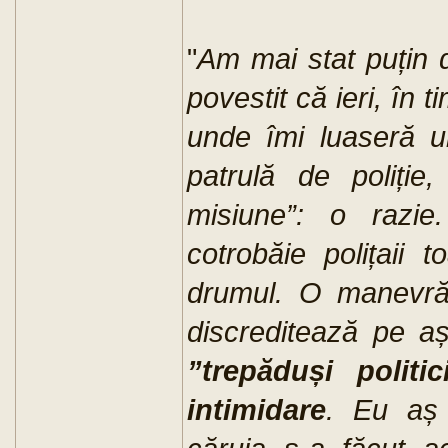
"
Am mai stat puțin 
povestit că ieri, în 
unde îmi luaseră un
patrulă de poliție
misiune”: o razie
cotrobăie polițaii
drumul. O manevră j
discreditează pe aș
”trepăduși politi
intimidare
. Eu aș 