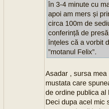
în 3-4 minute cu ma
apoi am mers și prin
circa 100m de sedi
conferință de presă
înțeles că a vorbit d
”motanul Felix”.
Asadar , sursa mea nu
mustata care spunea 
de ordine publica al 
Deci dupa acel mic s