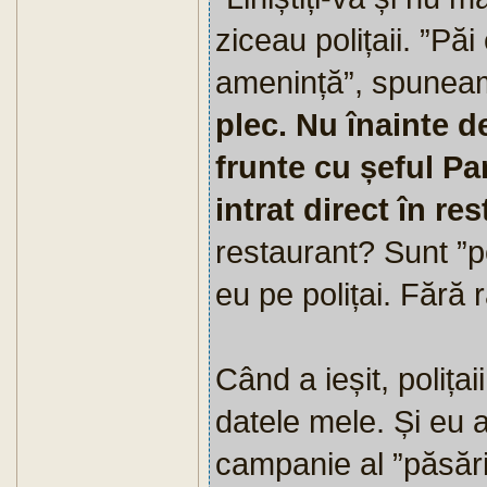
ziceau polițaii. ”Pă
amenință”, spuneam
plec. Nu înainte de
frunte cu șeful Pan
intrat direct în re
restaurant? Sunt ”p
eu pe polițai. Fără 
Când a ieșit, polițai
datele mele. Și eu 
campanie al ”păsăric