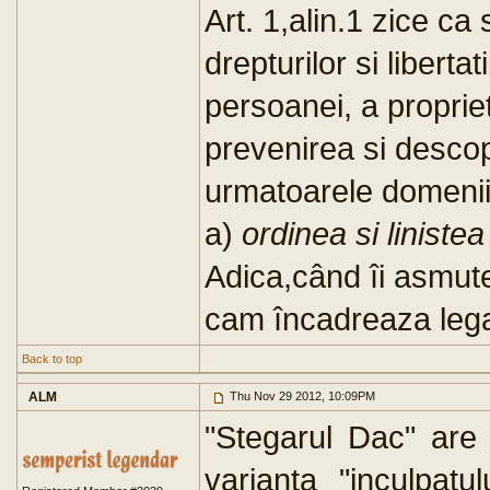
Art. 1,alin.1 zice c
drepturilor si liberta
persoanei, a proprieta
prevenirea si descope
urmatoarele domenii
a)
ordinea si linistea
Adica,când îi asmute
cam încadreaza lega
Back to top
ALM
Thu Nov 29 2012, 10:09PM
"Stegarul Dac" are 
varianta "inculpatu