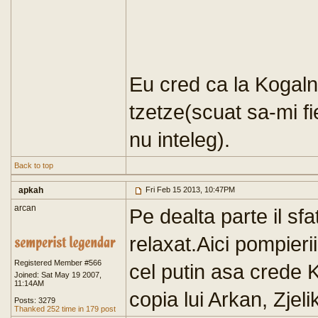
Eu cred ca la Kogal
tzetze(scuat sa-mi fi
nu inteleg).
Back to top
apkah
Fri Feb 15 2013, 10:47PM
arcan
Pe dealta parte il sf
relaxat.Aici pompierii
Registered Member #566
cel putin asa crede K
Joined: Sat May 19 2007,
11:14AM
copia lui Arkan, Zjeli
Posts: 3279
Thanked 252 time in 179 post