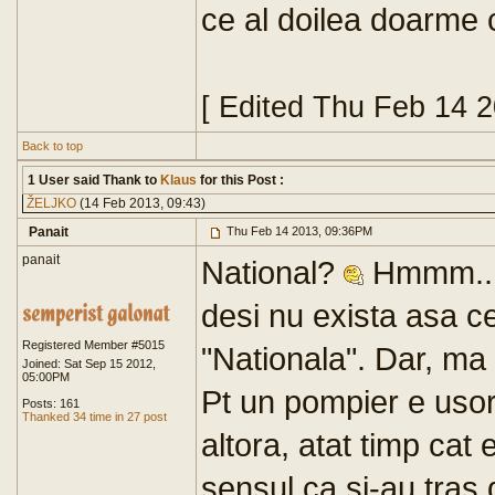
ce al doilea doarme
[ Edited Thu Feb 14 
Back to top
1 User said Thank to
Klaus
for this Post :
ŽELJKO
(14 Feb 2013, 09:43)
Panait
Thu Feb 14 2013, 09:36PM
panait
National?
Hmmm... p
desi nu exista asa ce
Registered Member #5015
"Nationala". Dar, ma 
Joined: Sat Sep 15 2012,
05:00PM
Pt un pompier e uso
Posts: 161
Thanked 34 time in 27 post
altora, atat timp cat 
sensul ca si-au tras