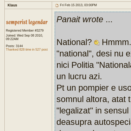
Klaus
Fri Feb 15 2013, 03:00PM
Panait wrote
...
Registered Member #3279
Joined: Wed Sep 08 2010,
09:22AM
National?
Hmmm... 
Posts: 3144
Thanked 828 time in 527 post
"national", desi nu 
nici Politia "Nationa
un lucru azi.
Pt un pompier e us
somnul altora, atat 
"legalizat" in sensu
deasupra autospecial