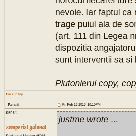
norocul fiecarei ture 
nevoie. Iar faptul ca
trage puiul ala de so
(art. 111 din Legea n
dispozitia angajator
sunt interventii sa si
Plutonierul copy, co
Back to top
Panait
Fri Feb 15 2013, 10:10PM
panait
justme wrote
...
Registered Member #5015