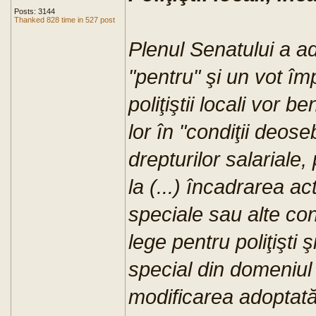
Posts: 3144
Thanked 828 time in 527 post
Plenul Senatului a ad
"pentru" şi un vot îm
poliţiştii locali vor b
lor în "condiţii deose
drepturilor salariale, 
la (...) încadrarea act
speciale sau alte co
lege pentru poliţişti ş
special din domeniul 
modificarea adoptată