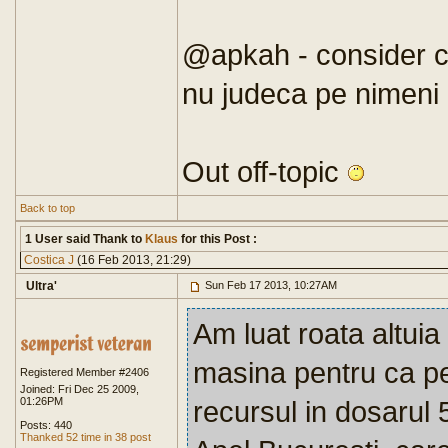
@apkah - consider c
nu judeca pe nimeni
Out off-topic
Back to top
1 User said Thank to
Klaus
for this Post :
Costica J
(16 Feb 2013, 21:29)
Ultra'
Sun Feb 17 2013, 10:27AM
Am luat roata altuia 
masina pentru ca pe
Registered Member #2406
Joined: Fri Dec 25 2009,
01:26PM
recursul in dosarul
Posts: 440
Thanked 52 time in 38 post