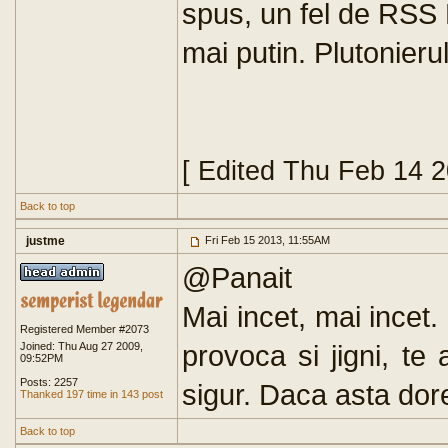
spus, un fel de RSS 
mai putin. Plutonieru
[ Edited Thu Feb 14 
Back to top
justme
Fri Feb 15 2013, 11:55AM
@Panait
Mai incet, mai incet.
Registered Member #2073
provoca si jigni, te
Joined: Thu Aug 27 2009,
09:52PM
Posts: 2257
sigur. Daca asta dore
Thanked 197 time in 143 post
Back to top