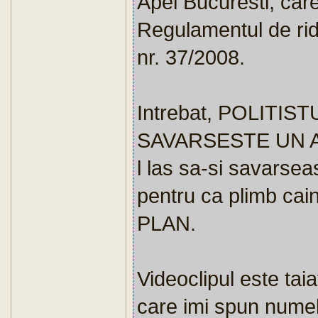
Apel Bucuresti, ca
Regulamentul de rid
nr. 37/2008.
Intrebat, POLITI
SAVARSESTE UN ABU
l las sa-si savars
pentru ca plimb ca
PLAN.
Videoclipul este taia
care imi spun numel