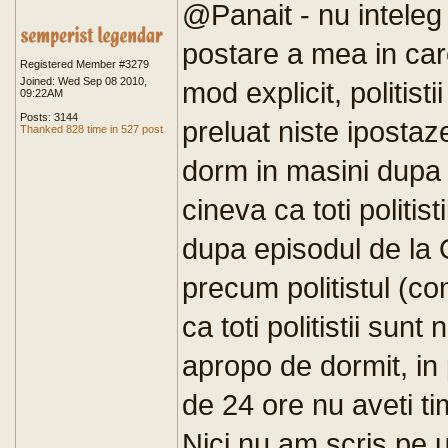
@Panait - nu inteleg
postare a mea in car
Registered Member #3279
Joined: Wed Sep 08 2010,
mod explicit, politisti
09:22AM
Posts: 3144
preluat niste ipostaze.
Thanked 828 time in 527 post
dorm in masini dupa 
cineva ca toti politist
dupa episodul de la Olt
precum politistul (co
ca toti politistii sunt
apropo de dormit, in 
de 24 ore nu aveti t
Nici nu am scris pe 