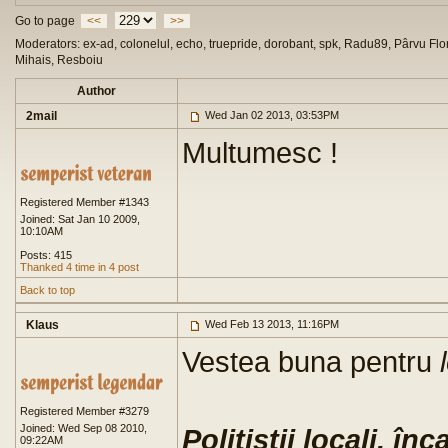
Go to page
<<
>>
Moderators: ex-ad, colonelul, echo, truepride, dorobant, spk, Radu89, Pârvu Flor
Mihais, Resboiu
Author
2mail
Wed Jan 02 2013, 03:53PM
Multumesc !
Registered Member #1343
Joined: Sat Jan 10 2009,
10:10AM
Posts: 415
Thanked 4 time in 4 post
Back to top
Klaus
Wed Feb 13 2013, 11:16PM
Vestea buna pentru
Registered Member #3279
Joined: Wed Sep 08 2010,
Poliţiştii locali, în
09:22AM