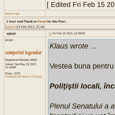
[ Edited Fri Feb 15 2
Back to top
1 User said Thank to
Panait
for this Post :
apkah
(15 Feb 2013, 22:44)
apkah
Fri Feb 15 2013, 10:45PM
arcan
Klaus wrote
...
Registered Member #566
Vestea buna pentr
Joined: Sat May 19 2007,
11:14AM
Posts: 3279
Thanked 252 time in 179 post
Poliţiştii locali, î
Plenul Senatului a a