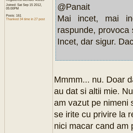
@Panait
Joined: Sat Sep 15 2012,
05:00PM
Mai incet, mai in
Posts: 161
Thanked 34 time in 27 post
raspunde, provoca si
Incet, dar sigur. Dac
Mmmm... nu. Doar dau 
au dat si altii mie. 
am vazut pe nimeni s
se irite cu privire la 
nici macar cand am pr