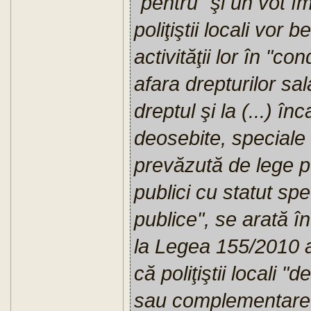
"pentru" şi un vot î
poliţiştii locali vor
activităţii lor în "co
afara drepturilor sala
dreptul şi la (...) înc
deosebite, speciale 
prevăzută de lege pen
publici cu statut spe
publice", se arată î
la Legea 155/2010 a p
că poliţiştii locali "
sau complementare" c