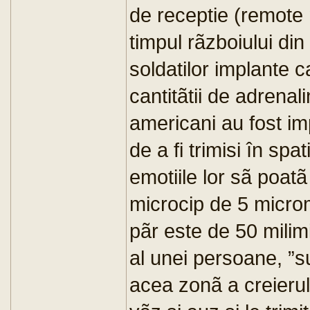
de receptie (remote
timpul rãzboiului din
soldatilor implante 
cantitãtii de adrenal
americani au fost imp
de a fi trimisi în spat
emotiile lor sã poatã 
microcip de 5 micromi
pãr este de 50 milimi
al unei persoane, ”s
acea zonã a creierul