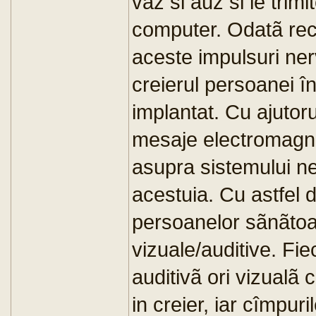
vãz si auz si le trimi
computer. Odatã rece
aceste impulsuri ner
creierul persoanei î
implantat. Cu ajutor
mesaje electromagn
asupra sistemului ne
acestuia. Cu astfel 
persoanelor sãnãtoas
vizuale/auditive. Fie
auditivã ori vizualã 
in creier, iar cîmpur