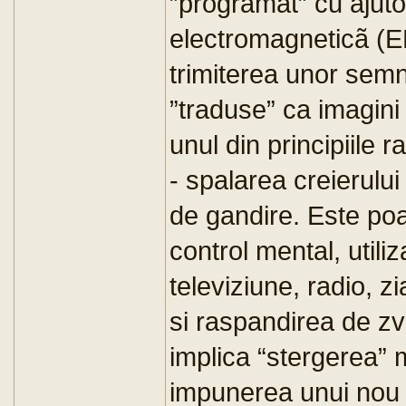
”programat” cu ajuto
electromagneticã (E
trimiterea unor semn
”traduse” ca imagini
unul din principiile r
- spalarea creierulu
de gandire. Este po
control mental, utili
televiziune, radio, zi
si raspandirea de zv
implica “stergerea” 
impunerea unui nou s