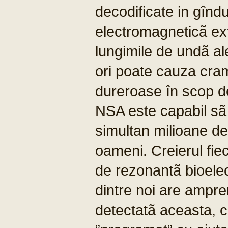
decodificate in gîndu
electromagneticã ex
lungimile de undã ale
ori poate cauza cr
dureroase în scop de
NSA este capabil sã
simultan milioane de
oameni. Creierul fiec
de rezonantã bioelec
dintre noi are ampre
detectatã aceasta, cr