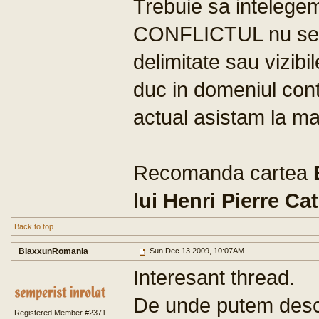
Trebuie sa intelege
CONFLICTUL nu se m
delimitate sau vizibi
duc in domeniul contr
actual asistam la man
Recomanda cartea
lui Henri Pierre Ca
Back to top
BlaxxunRomania
Sun Dec 13 2009, 10:07AM
Interesant thread.
De unde putem descă
Registered Member #2371