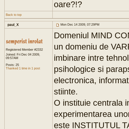
oare?!?
Back to top
paul_X
Mon Dec 14 2009, 07:29PM
Domeniul MIND CON
un domeniu de VARF
Registered Member #2332
Joined: Fri Dec 04 2009,
imbinare intre tehno
09:57AM
Posts: 25
psihologice si parap
Thanked 1 time in 1 post
electronica, informat
stiinte.
O instituie centrala 
experimentarea unor
este INSTITUTUL 