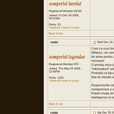
Registered Member #2332
Joined: Fri Dec 04 2009,
09:57AM
Posts: 25
Thanked 1 time in 1 post
Back to top
ronin
Wed Dec 16 
Cred ca unul din
Militarul, cel ca
de arme pentru a 
necesare.
Registered Member #70
O armata mica (de
Joined: Thu May 04 2006,
"informativul" as
12:40PM
Probabil ca daca
fata de situatia 
Posts: 1255
Thanked 9 time in 9 post
Raspunsurile oda
reorganizare a s
Putem invata din 
Intelligence-ul j
Back to top
ronin
Sat Dec 26 2