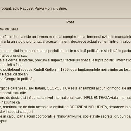
orobant, spk, Radu89, Pârvu Florin, justme,
Post
009, 06:52PM
are fac referinta este un termen mult mai complex decat termenul uzitat in manualele
am si la un studiu pronuntat al acestei materii, deoarece actual suntem intr-un razboi 
.
ermen uzitat in manualele de specialitate, este o stiintã politicã ce studiazã impactul
rafice a unui stat
sale externe si interne, precum si impactul factorului spatial asupra politicii interna
oliticã a fost
de politologul suedez Rudolf Kjellen in 1899, desi fundamentele noii stiinþe au fos
 Ratzel cu doi ani
rea Geografia politicã.
argit pe care vreau sa-l tratam, GEOPOLITICA este ansamblul actiunilor mondiale inte
orporatii sau alte
utere de decizie si influenta la nivel international, care INFLUENTEAZA viata internat
 natiunile ca
riale, referindu-se de data aceasta la entitati de DECIZIE si INFLUENTA, deoarece la
 includ si categorii
te in calcul pana acum : corporatiile, thing-tank-urile, societatiile secrete, grupuri par
rupuri