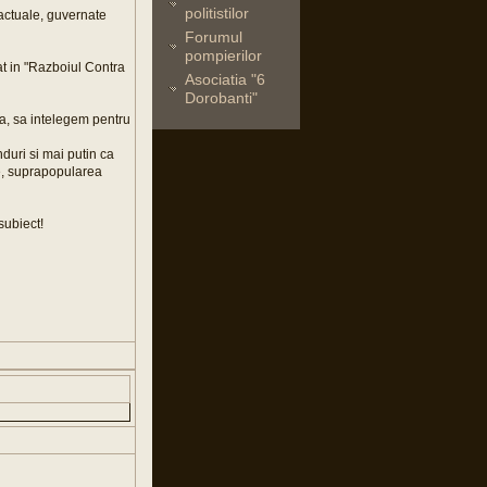
politistilor
ctuale, guvernate
Forumul
pompierilor
t in "Razboiul Contra
Asociatia "6
Dorobanti"
ra, sa intelegem pentru
nduri si mai putin ca
ste, suprapopularea
subiect!