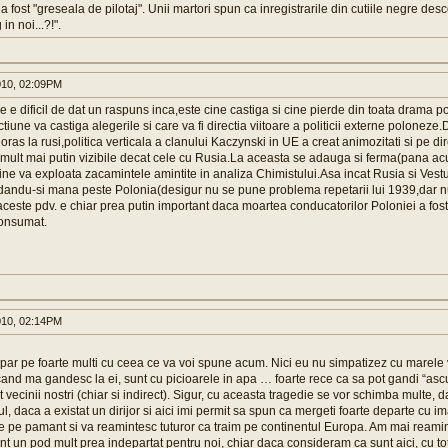
 a fost "greseala de pilotaj". Unii martori spun ca inregistrarile din cutiile negre de
 in noi...?!".
010, 02:09PM
re e dificil de dat un raspuns inca,este cine castiga si cine pierde din toata drama 
tiune va castiga alegerile si care va fi directia viitoare a politicii externe poloneze
ras la rusi,politica verticala a clanului Kaczynski in UE a creat animozitati si pe dir
mult mai putin vizibile decat cele cu Rusia.La aceasta se adauga si ferma(pana ac
ine va exploata zacamintele amintite in analiza Chimistului.Asa incat Rusia si Ves
dandu-si mana peste Polonia(desigur nu se pune problema repetarii lui 1939,dar n
n aceste pdv. e chiar prea putin important daca moartea conducatorilor Poloniei a fos
consumat.
010, 02:14PM
par pe foarte multi cu ceea ce va voi spune acum. Nici eu nu simpatizez cu marele v
cand ma gandesc la ei, sunt cu picioarele in apa … foarte rece ca sa pot gandi “ascu
 vecinii nostri (chiar si indirect). Sigur, cu aceasta tragedie se vor schimba multe, d
ul, daca a existat un dirijor si aici imi permit sa spun ca mergeti foarte departe cu i
e pe pamant si va reamintesc tuturor ca traim pe continentul Europa. Am mai reamint
nt un pod mult prea indepartat pentru noi, chiar daca consideram ca sunt aici, cu to