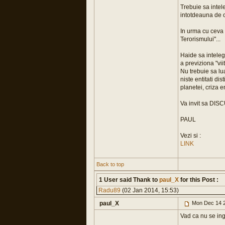
Trebuie sa inte
intotdeauna de o
In urma cu ceva
Terorismului"...
Haide sa inteleg
a previziona "viit
Nu trebuie sa lua
niste entitati di
planetei, criza e
Va invit sa DISC
PAUL
Vezi si :
LINK
Back to top
1 User said Thank to
paul_X
for this Post :
Radu89
(02 Jan 2014, 15:53)
paul_X
Mon Dec 14 2
Vad ca nu se ing