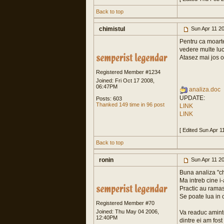
Back to top
chimistul
Sun Apr 11 2
Pentru ca moarte
vedere multe luc
Atasez mai jos o
Registered Member #1234
Joined: Fri Oct 17 2008,
06:47PM
analiza.doc
UPDATE:
Posts: 603
Thanked 149 time in 96 post
LINK
LINK
[ Edited Sun Apr 1
Back to top
ronin
Sun Apr 11 2
Buna analiza "ch
Ma intreb cine i-
Practic au ramas
Se poate lua in 
Registered Member #70
Joined: Thu May 04 2006,
Va readuc aminte
12:40PM
dintre ei am fos