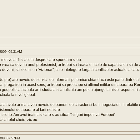
2009, 09:31AM
 motive ar fi si acela despre care spuneam si eu.
re vrea sa devina unul profesionist, ar trebui sa treaca dincolo de capacitatea sa de a f
deveni, sa zicem, un "vizionar", cu o intelegere larga a conflictelor actuale, a cauzel
 pro) are nevoie de servicii de informatii puternice chiar daca este parte dintr-o al
ta, pregatirea in acest sens, ar trebui sa preocupe si ultimul militar din apararea R
 geopolitica actuala ar fi studiata si analizata am putea ajunge la niste raspunsuri 
actuala la nivel global.
ta avute ar mai avea nevoie de oameni de caracter si buni negociatori in relatiile cu
istemului de aparare al tarii noastre.
istorie. Am avut inaintasi care s-au situat "singuri impotriva Europei".
oaca rolul cheie, zic eu.
009, 07:57PM