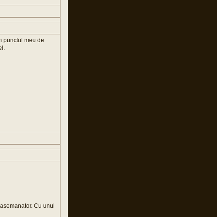
in punctul meu de
l.
d asemanator. Cu unul