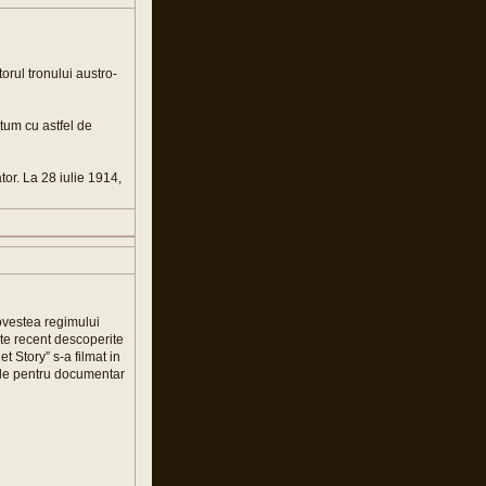
orul tronului austro-
tum cu astfel de
or. La 28 iulie 1914,
ovestea regimului
te recent descoperite
et Story” s-a filmat in
lele pentru documentar