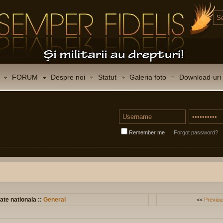
FORUM
Despre noi
Statut
Galeria foto
Download-uri
Remember me
Forgot password?
ate nationala ::
General
<<
Previou