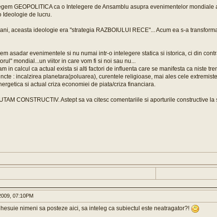
legem GEOPOLITICA ca o Intelegere de Ansamblu asupra evenimentelor mondiale a
 Ideologie de lucru.
 ani, aceasta ideologie era "strategia RAZBOIULUI RECE"... Acum ea s-a transforma
em asadar evenimentele si nu numai intr-o intelegere statica si istorica, ci din cont
orul" mondial...un viitor in care vom fi si noi sau nu...
m in calcul ca actual exista si alti factori de influenta care se manifesta ca niste tre
stincte : incalzirea planetara(poluarea), curentele religioase, mai ales cele extremi
nergetica si actual criza economiei de piata/criza financiara.
UTAM CONSTRUCTIV. Astept sa va citesc comentariile si aporturile constructive la 
009, 07:10PM
hesuie nimeni sa posteze aici, sa inteleg ca subiectul este neatragator?!