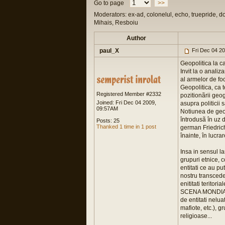
Go to page
>>
Moderators: ex-ad, colonelul, echo, truepride, d
Mihais, Resboiu
Author
paul_X
Fri Dec 04 2
Geopolitica la c
Invit la o analiz
al armelor de foc
Geopolitica, ca t
Registered Member #2332
pozitionãrii geog
Joined: Fri Dec 04 2009,
asupra politicii 
09:57AM
Notiunea de geop
întrodusã în uz 
Posts: 25
Thanked 1 time in 1 post
german Friedrich
înainte, în lucra
Insa in sensul l
grupuri etnice, c
entitati ce au p
nostru transcede
enititati terito
SCENA MONDIALA
de entitati nelua
mafiote, etc.), g
religioase...