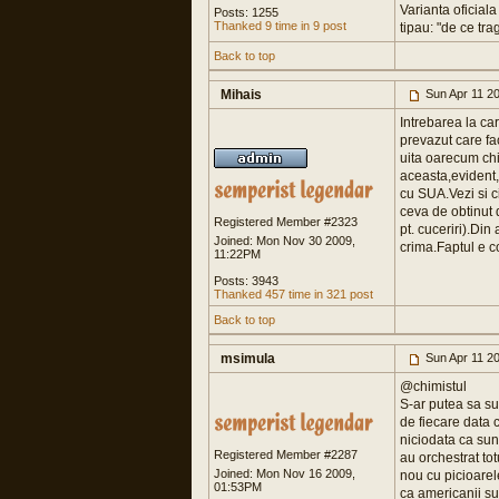
Varianta oficiala
Posts: 1255
Thanked 9 time in 9 post
tipau: "de ce trag
Back to top
Mihais
Sun Apr 11 2
Intrebarea la ca
prevazut care fac
uita oarecum chio
aceasta,evident,
cu SUA.Vezi si c
ceva de obtinut 
Registered Member #2323
pt. cuceriri).Di
Joined: Mon Nov 30 2009,
crima.Faptul e 
11:22PM
Posts: 3943
Thanked 457 time in 321 post
Back to top
msimula
Sun Apr 11 2
@chimistul
S-ar putea sa su
de fiecare data 
niciodata ca sunt
Registered Member #2287
au orchestrat tot
Joined: Mon Nov 16 2009,
nou cu picioarel
01:53PM
ca americanii su