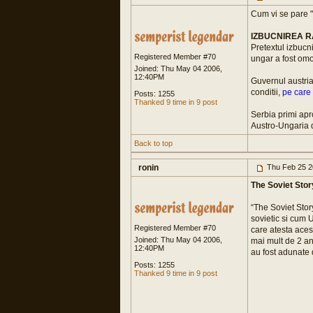
Cum vi se pare "
IZBUCNIREA R
Pretextul izbucn
Registered Member #70
ungar a fost omo
Joined: Thu May 04 2006,
12:40PM
Guvernul austria
conditii,
pe care 
Posts: 1255
Thanked 9 time in 9 post
Serbia primi apr
Austro-Ungaria d
Back to top
ronin
Thu Feb 25 2
The Soviet Story
“The Soviet Sto
sovietic si cum 
Registered Member #70
care atesta acest
Joined: Thu May 04 2006,
mai mult de 2 an
12:40PM
au fost adunate 
Posts: 1255
Thanked 9 time in 9 post