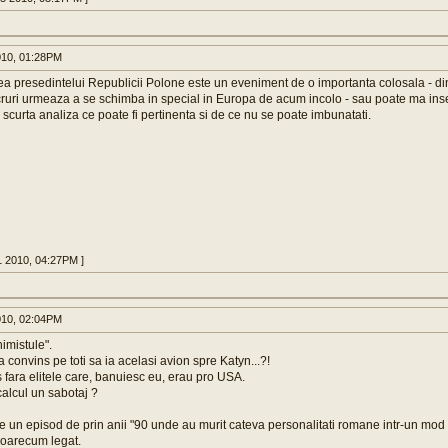
010, 01:28PM
a presedintelui Republicii Polone este un eveniment de o importanta colosala - d
ruri urmeaza a se schimba in special in Europa de acum incolo - sau poate ma inse
 scurta analiza ce poate fi pertinenta si de ce nu se poate imbunatati.
1 2010, 04:27PM ]
010, 02:04PM
imistule".
a convins pe toti sa ia acelasi avion spre Katyn...?!
 fara elitele care, banuiesc eu, erau pro USA.
calcul un sabotaj ?
 un episod de prin anii "90 unde au murit cateva personalitati romane intr-un mo
t oarecum legat.