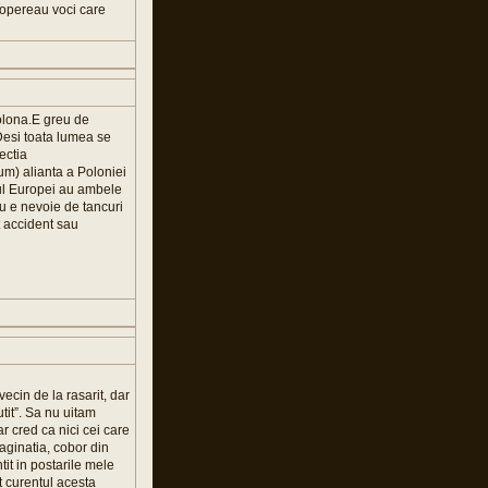
scopereau voci care
polona.E greu de
.Desi toata lumea se
ectia
um) alianta a Poloniei
tul Europei au ambele
u e nevoie de tancuri
t accident sau
ecin de la rasarit, dar
tit”. Sa nu uitam
ar cred ca nici cei care
maginatia, cobor din
it in postarile mele
t curentul acesta