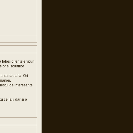
olosi diferitele tipuri
or si solutiilor
ianta sau alta. Ori
omaniei.
destul de interesante
 ceilalti dar si o