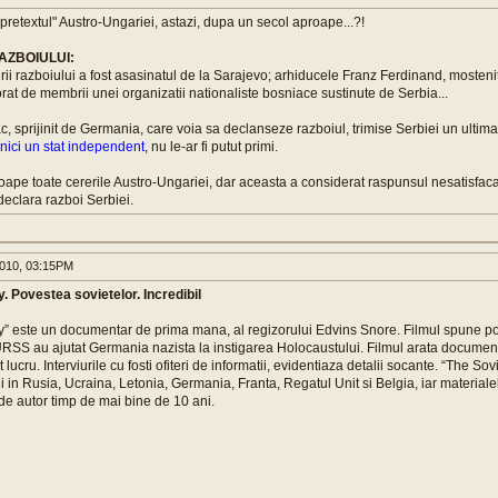
pretextul" Austro-Ungariei, astazi, dupa un secol aproape...?!
AZBOIULUI:
irii razboiului a fost asasinatul de la Sarajevo; arhiducele Franz Ferdinand, mostenit
rat de membrii unei organizatii nationaliste bosniace sustinute de Serbia...
c, sprijinit de Germania, care voia sa declanseze razboiul, trimise Serbiei un ultima
nici un stat independent
, nu le-ar fi putut primi.
oape toate cererile Austro-Ungariei, dar aceasta a considerat raspunsul nesatisfacat
eclara razboi Serbiei.
010, 03:15PM
. Povestea sovietelor. Incredibil
ry” este un documentar de prima mana, al regizorului Edvins Snore. Filmul spune p
URSS au ajutat Germania nazista la instigarea Holocaustului. Filmul arata documen
 lucru. Interviurile cu fosti ofiteri de informatii, evidentiaza detalii socante. “The Sovi
i in Rusia, Ucraina, Letonia, Germania, Franta, Regatul Unit si Belgia, iar materia
de autor timp de mai bine de 10 ani.