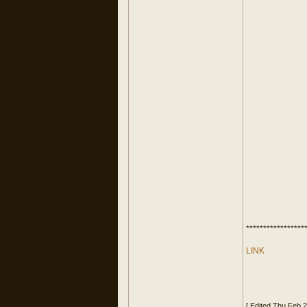
*****************
LINK
[ Edited Thu Feb 