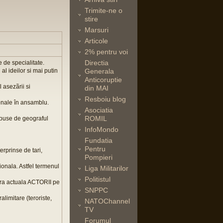
Trimite-ne o
stire
Marsuri
Articole
2% pentru voi
Directia
 de specialitate.
al ideilor si mai putin
Generala
Anticoruptie
 asezãrii si
din MAI
Resboiu blog
tionale în ansamblu.
Asociatia
ROMIL
t puse de geograful
InfoMondo
Fundatia
Pentru
rprinse de tari,
Pompieri
ionala. Astfel termenul
Liga Militarilor
Politistul
 ora actuala ACTORII pe
SNPPC
alimitare (teroriste,
NATOChannel
TV
Forumul