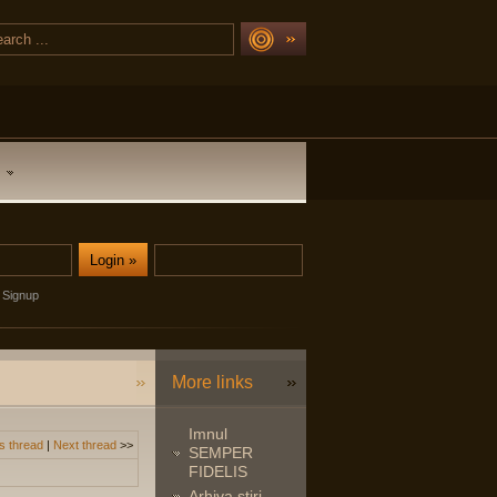
Signup
More links
Imnul
s thread
|
Next thread
>>
SEMPER
FIDELIS
Arhiva stiri