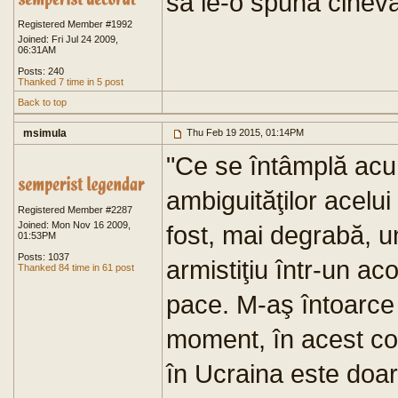
sa le-o spuna cinev
Registered Member #1992
Joined: Fri Jul 24 2009,
06:31AM
Posts: 240
Thanked 7 time in 5 post
Back to top
msimula
Thu Feb 19 2015, 01:14PM
"Ce se întâmplă acu
ambiguităţilor acelu
Registered Member #2287
Joined: Mon Nov 16 2009,
fost, mai degrabă, u
01:53PM
Posts: 1037
armistiţiu într-un ac
Thanked 84 time in 61 post
pace. M-aş întoarce
moment, în acest co
în Ucraina este doar 