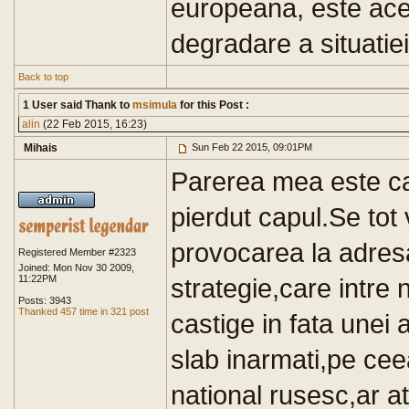
europeana, este ace
degradare a situatie
Back to top
1 User said Thank to
msimula
for this Post :
alin
(22 Feb 2015, 16:23)
Mihais
Sun Feb 22 2015, 09:01PM
Parerea mea este ca
pierdut capul.Se tot
provocarea la adres
Registered Member #2323
Joined: Mon Nov 30 2009,
11:22PM
strategie,care intre 
Posts: 3943
Thanked 457 time in 321 post
castige in fata unei 
slab inarmati,pe ceea
national rusesc,ar 