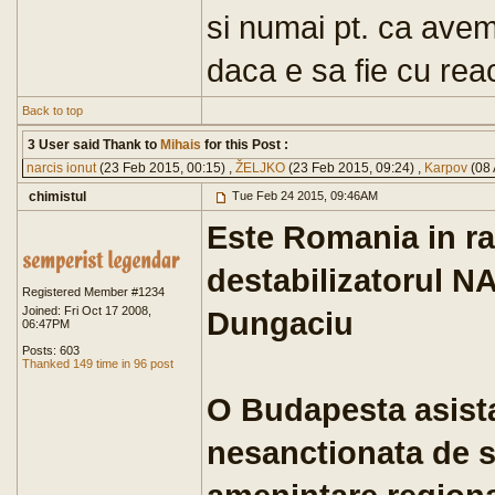
si numai pt. ca avem
daca e sa fie cu react
Back to top
3 User said Thank to
Mihais
for this Post :
narcis ionut
(23 Feb 2015, 00:15) ,
ŽELJKO
(23 Feb 2015, 09:24) ,
Karpov
(08 
chimistul
Tue Feb 24 2015, 09:46AM
Este Romania in ra
destabilizatorul N
Registered Member #1234
Joined: Fri Oct 17 2008,
Dungaciu
06:47PM
Posts: 603
Thanked 149 time in 96 post
O Budapesta asist
nesanctionata de s