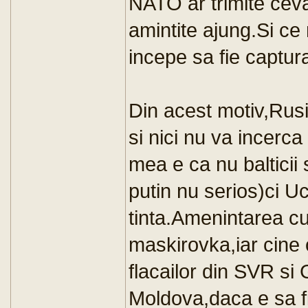
NATO ar trimite ceva
amintite ajung.Si ce
incepe sa fie captur
Din acest motiv,Rus
si nici nu va incerc
mea e ca nu balticii 
putin nu serios)ci U
tinta.Amenintarea 
maskirovka,iar cine 
flacailor din SVR si
Moldova,daca e sa fi