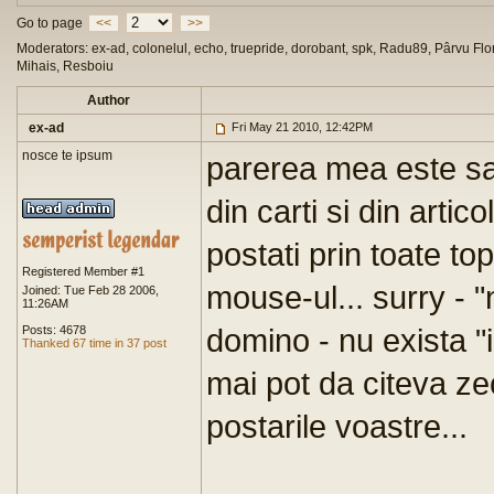
Go to page
<<
>>
Moderators: ex-ad, colonelul, echo, truepride, dorobant, spk, Radu89, Pârvu Flor
Mihais, Resboiu
Author
ex-ad
Fri May 21 2010, 12:42PM
nosce te ipsum
parerea mea este sa 
din carti si din artic
postati prin toate top
Registered Member #1
mouse-ul... surry - "
Joined: Tue Feb 28 2006,
11:26AM
domino - nu exista "i
Posts: 4678
Thanked 67 time in 37 post
mai pot da citeva ze
postarile voastre...