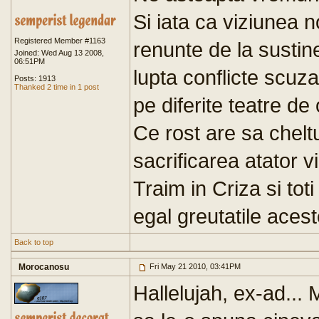
Si iata ca viziunea 
Registered Member #1163
renunte de la sustin
Joined: Wed Aug 13 2008,
06:51PM
lupta conflicte scuza
Posts: 1913
Thanked 2 time in 1 post
pe diferite teatre de o
Ce rost are sa cheltu
sacrificarea atator v
Traim in Criza si tot
egal greutatile aceste
Back to top
Morocanosu
Fri May 21 2010, 03:41PM
Hallelujah, ex-ad... 