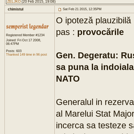
ŽELJKO
(20 Feb 2015, 19:08)
chimistul
Sat Feb 21 2015, 12:35PM
O ipoteză plauzibilă
pas :
provocările
Registered Member #1234
Joined: Fri Oct 17 2008,
06:47PM
Posts: 603
Gen. Degeratu: Rus
Thanked 149 time in 96 post
sa puna la indoiala
NATO
Generalul in rezerva
al Marelui Stat Majo
incerca sa testeze 