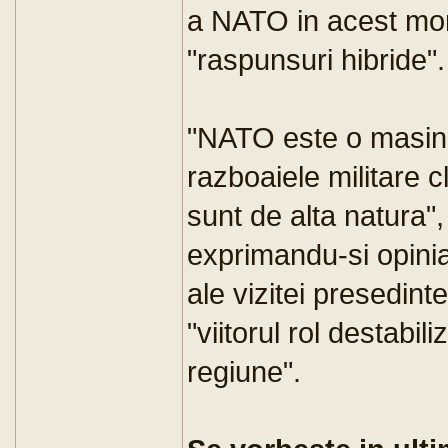
a NATO in acest mom
"raspunsuri hibride".
"NATO este o masinar
razboaiele militare c
sunt de alta natura
exprimandu-si opinia
ale vizitei presedint
"viitorul rol destabil
regiune".