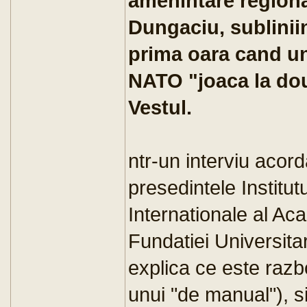
amenintare regiona
Dungaciu, sublinii
prima oara cand un 
NATO "joaca la dou
Vestul.
ntr-un interviu acor
presedintele Institutu
Internationale al Ac
Fundatiei Universit
explica ce este razbo
unui "de manual"), s