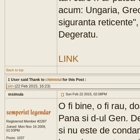
acum: Ungaria, Grecia
siguranta reticente"
Degeratu.
LINK
Back to top
1 User said Thank to
chimistul
for this Post :
alin
(22 Feb 2015, 16:23)
msimula
Sun Feb 22 2015, 02:08PM
O fi bine, o fi rau, 
Pana si d-ul Gen. De
Registered Member #2287
Joined: Mon Nov 16 2009,
si nu este de condam
01:53PM
Posts: 1037