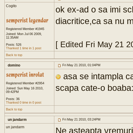
Cogito
ok ex-ad o sa imi sc
diacritice,ca sa nu m
Registered Member #1945
Joined: Mon Jul 06 2009,
11:35AM
[ Edited Fri May 21 
Posts: 526
Thanked 1 time in 1 post
Back to top
domino
Fri May 21 2010, 01:04PM
asa se intampla ca
Registered Member #2954
scapa cate-o boaba:
Joined: Sun May 16 2010,
09:42PM
Posts: 36
Thanked 0 time in 0 post
Back to top
un jandarm
Fri May 21 2010, 03:24PM
un jandarm
Ne asteapta vremuri c