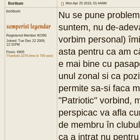
Boribum
Mon Apr 25 2016, 01:44AM
boribum
Nu se pune problema 
suntem, nu de-adeva
Registered Member #2395
vorbim personal) îm
Joined: Tue Dec 22 2009,
12:31PM
asta pentru ca am câ
Posts: 6905
Thanked 1076 time in 756 post
e mai bine cu pasap
unul zonal si ca poz
permite sa-si faca m
"Patriotic" vorbind
perspicac va afla c
de membru în clubul a
ca a intrat nu pentru