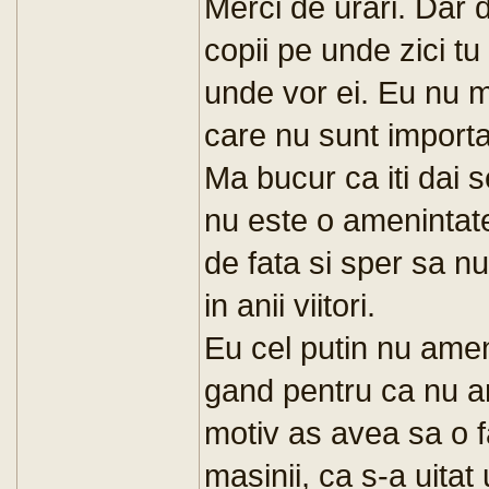
Merci de urari. Dar d
copii pe unde zici tu
unde vor ei. Eu nu m
care nu sunt import
Ma bucur ca iti dai 
nu este o amenintat
de fata si sper sa nu 
in anii viitori.
Eu cel putin nu amen
gand pentru ca nu a
motiv as avea sa o f
masinii, ca s-a uitat