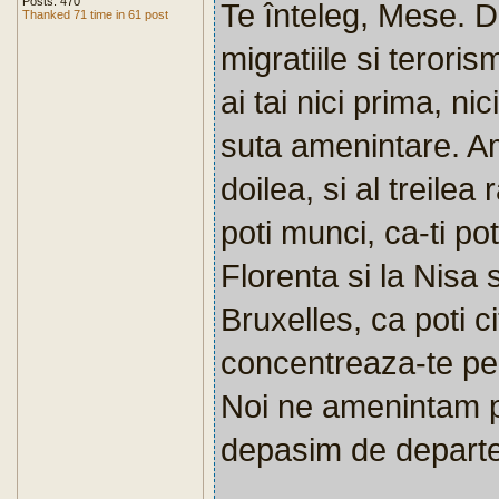
Posts: 470
Te înteleg, Mese. D
Thanked 71 time in 61 post
migratiile si teroris
ai tai nici prima, nic
suta amenintare. Ame
doilea, si al treile
poti munci, ca-ti pot
Florenta si la Nisa s
Bruxelles, ca poti ci
concentreaza-te pe
Noi ne amenintam pe
depasim de departe