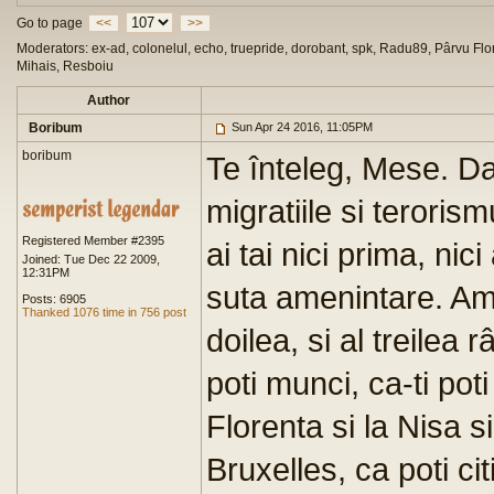
Go to page
<<
>>
Moderators: ex-ad, colonelul, echo, truepride, dorobant, spk, Radu89, Pârvu Flor
Mihais, Resboiu
Author
Boribum
Sun Apr 24 2016, 11:05PM
boribum
Te înteleg, Mese. Da
migratiile si terorism
Registered Member #2395
ai tai nici prima, nici
Joined: Tue Dec 22 2009,
12:31PM
suta amenintare. Amen
Posts: 6905
Thanked 1076 time in 756 post
doilea, si al treilea
poti munci, ca-ti poti
Florenta si la Nisa s
Bruxelles, ca poti cit