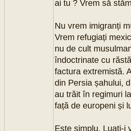
ai tu ? Vrem să stăm
Nu vrem imigranți m
Vrem refugiați mexic
nu de cult musulman
îndoctrinate cu răstă
factura extremistă. A
din Persia șahului, d
au trăit în regimuri 
față de europeni și l
Este simplu. Luați-i v