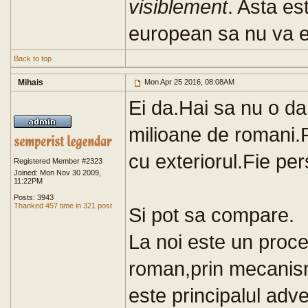
visiblement
. Asta es
european sa nu va e
Back to top
Mihais
Mon Apr 25 2016, 08:08AM
Ei da.Hai sa nu o da
milioane de romani.P
cu exteriorul.Fie per
Registered Member #2323
Joined: Mon Nov 30 2009,
11:22PM
Posts: 3943
Thanked 457 time in 321 post
Si pot sa compare.
La noi este un proce
roman,prin mecanism
este principalul adve