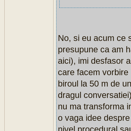
No, si eu acum ce s
presupune ca am ha
aici), imi desfasor 
care facem vorbire i
biroul la 50 m de u
dragul conversatiei)
nu ma transforma in
o vaga idee despre 
nivel procedural sa