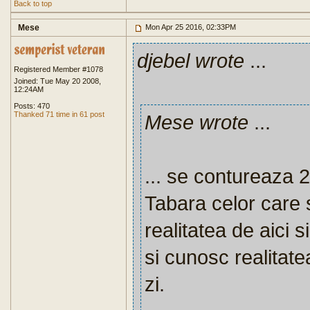
Back to top
Mese
Mon Apr 25 2016, 02:33PM
djebel wrote
...
Registered Member #1078
Joined: Tue May 20 2008,
12:24AM
Posts: 470
Thanked 71 time in 61 post
Mese wrote
...
... se contureaza 2
Tabara celor care 
realitatea de aici s
si cunosc realitate
zi.