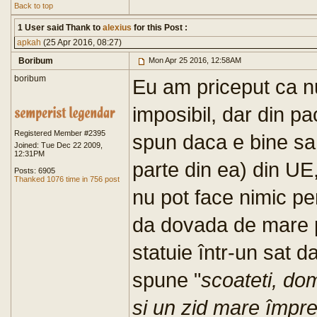
Back to top
1 User said Thank to
alexius
for this Post :
apkah
(25 Apr 2016, 08:27)
Boribum
Mon Apr 25 2016, 12:58AM
boribum
Eu am priceput ca nu 
imposibil, dar din p
Registered Member #2395
spun daca e bine sa
Joined: Tue Dec 22 2009,
12:31PM
parte din ea) din U
Posts: 6905
Thanked 1076 time in 756 post
nu pot face nimic pe
da dovada de mare pa
statuie într-un sat 
spune "
scoateti, dom
si un zid mare împre