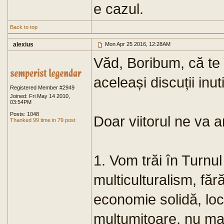
e cazul.
Back to top
alexius
Mon Apr 25 2016, 12:28AM
Văd, Boribum, că te 
aceleași discuții inuti
Registered Member #2949
Joined: Fri May 14 2010,
03:54PM
Posts: 1048
Doar viitorul ne va 
Thanked 99 time in 79 post
1. Vom trăi în Turnul
multiculturalism, fă
economie solidă, locu
mulțumitoare, nu ma