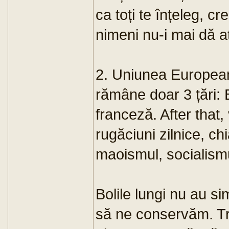
ca toți te înțeleg, cr
nimeni nu-i mai dă at
2. Uniunea European
rămâne doar 3 țări: 
franceză. After that,
rugăciuni zilnice, ch
maoismul, socialismul
Bolile lungi nu au 
să ne conservăm. Tr