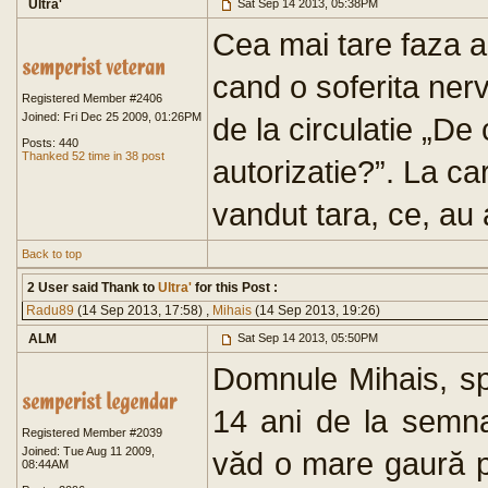
Ultra'
Sat Sep 14 2013, 05:38PM
Cea mai tare faza 
cand o soferita nerv
Registered Member #2406
Joined: Fri Dec 25 2009, 01:26PM
de la circulatie „De 
Posts: 440
Thanked 52 time in 38 post
autorizatie?”. La car
vandut tara, ce, au 
Back to top
2 User said Thank to
Ultra'
for this Post :
Radu89
(14 Sep 2013, 17:58) ,
Mihais
(14 Sep 2013, 19:26)
ALM
Sat Sep 14 2013, 05:50PM
Domnule Mihais, sp
14 ani de la semna
Registered Member #2039
Joined: Tue Aug 11 2009,
văd o mare gaură p
08:44AM