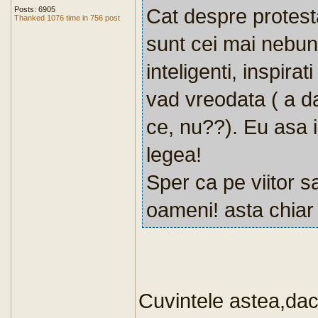
Cat despre protestat
Posts: 6905
Thanked 1076 time in 756 post
sunt cei mai nebuni,
inteligenti, inspira
vad vreodata ( a d
ce, nu??). Eu asa i
legea!
Sper ca pe viitor
oameni! asta chiar 
Cuvintele astea,dac