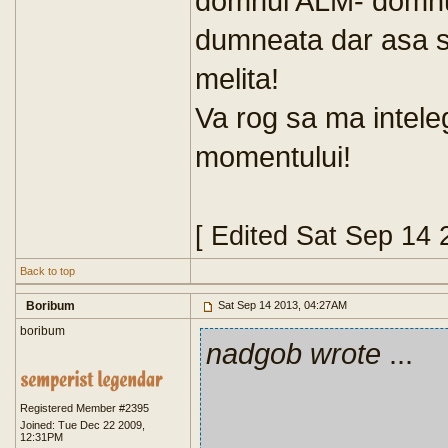
domnul ALM- domnu
dumneata dar asa si
melita!
Va rog sa ma inteleg
momentului!
[ Edited Sat Sep 14
Back to top
Boribum
Sat Sep 14 2013, 04:27AM
boribum
nadgob wrote
...
Registered Member #2395
Joined: Tue Dec 22 2009,
12:31PM