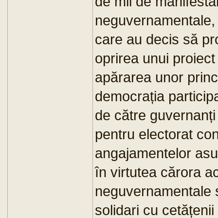
de mii de manifestan
neguvernamentale, n
care au decis să pr
oprirea unui proiect
apărarea unor princ
democrația particip
de către guvernanți a
pentru electorat con
angajamentelor asum
în virtutea cărora a
neguvernamentale 
solidari cu cetățeni