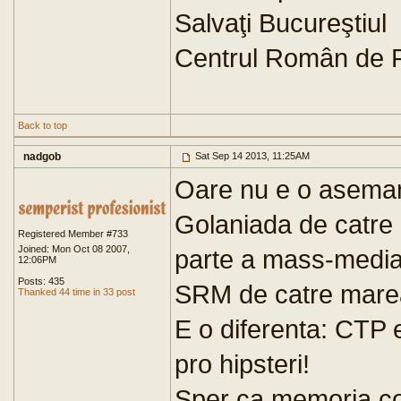
Salvaţi Bucureştiul
Centrul Român de P
Back to top
nadgob
Sat Sep 14 2013, 11:25AM
Oare nu e o asemana
Golaniada de catre r
Registered Member #733
Joined: Mon Oct 08 2007,
parte a mass-media
12:06PM
Posts: 435
SRM de catre mare
Thanked 44 time in 33 post
E o diferenta: CTP 
pro hipsteri!
Sper ca memoria col