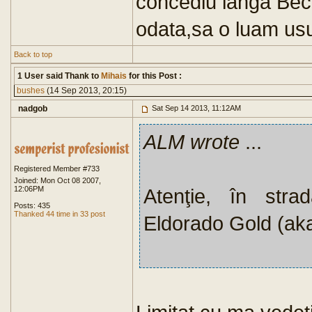
concediu langa Beca
odata,sa o luam usu
Back to top
1 User said Thank to
Mihais
for this Post :
bushes
(14 Sep 2013, 20:15)
nadgob
Sat Sep 14 2013, 11:12AM
ALM wrote
...
Registered Member #733
Joined: Mon Oct 08 2007,
12:06PM
Atenţie, în str
Posts: 435
Thanked 44 time in 33 post
Eldorado Gold (ak