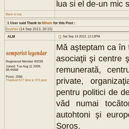
lua si el de-un mic 
Back to top
1 User said Thank to
Mihais
for this Post :
bushes
(14 Sep 2013, 20:15)
ALM
Sat Sep 14 2013, 12:13PM
Mă aşteptam ca în t
asociaţii şi centre
Registered Member #2039
Joined: Tue Aug 11 2009,
remunerată, centrul
08:44AM
Posts: 2096
private, organizaţi
Thanked 577 time in 373 post
pentru politici de
văd numai tocător
autohtoni şi europe
Soros.