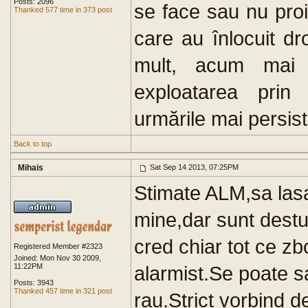
Posts: 2096
se face sau nu proie
Thanked 577 time in 373 post
care au înlocuit d
mult, acum mai 
exploatarea pri
urmările mai persist
Back to top
Mihais
Sat Sep 14 2013, 07:25PM
Stimate ALM,sa lasa
mine,dar sunt destu
cred chiar tot ce z
Registered Member #2323
Joined: Mon Nov 30 2009,
11:22PM
alarmist.Se poate s
Posts: 3943
Thanked 457 time in 321 post
rau.Strict vorbind d