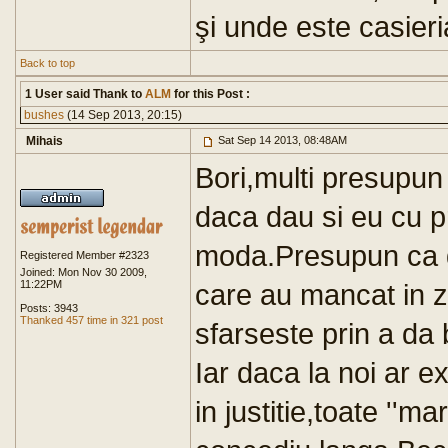
şi unde este casier
Back to top
1 User said Thank to
ALM
for this Post :
bushes
(14 Sep 2013, 20:15)
Mihais
Sat Sep 14 2013, 08:48AM
Bori,multi presupun
daca dau si eu cu pr
moda.Presupun ca da
Registered Member #2323
Joined: Mon Nov 30 2009,
11:22PM
care au mancat in 
Posts: 3943
Thanked 457 time in 321 post
sfarseste prin a da
Iar daca la noi ar 
in justitie,toate ''mar