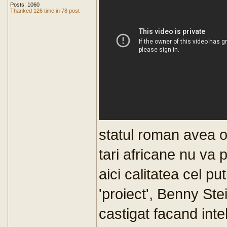
Posts: 1060
Thanked 126 time in 78 post
statul roman avea o
tari africane nu va
aici calitatea cel pu
'proiect', Benny St
castigat facand int