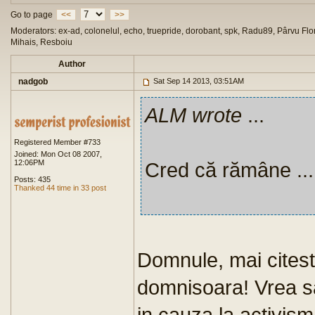
Go to page
<<
>>
Moderators: ex-ad, colonelul, echo, truepride, dorobant, spk, Radu89, Pârvu Flor
Mihais, Resboiu
Author
nadgob
Sat Sep 14 2013, 03:51AM
ALM wrote
...
Registered Member #733
Joined: Mon Oct 08 2007,
12:06PM
Cred că rămâne ...
Posts: 435
Thanked 44 time in 33 post
Domnule, mai citest
domnisoara! Vrea s
in cauza la activism