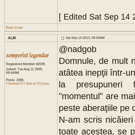
[ Edited Sat Sep 14
Back to top
ALM
Sat Sep 14 2013, 06:56AM
@nadgob
Domnule, de mult n
Registered Member #2039
Joined: Tue Aug 11 2009,
atâtea inepţii într-
08:44AM
Posts: 2096
la presupuneri 
Thanked 577 time in 373 post
"momentul" are mai 
peste aberaţiile pe ca
N-am scris nicăieri c
toate acestea, se pa