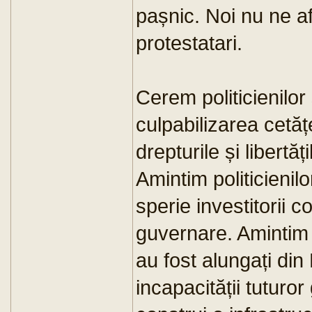
pașnic. Noi nu ne af
protestatari.
Cerem politicienilor
culpabilizarea cetățe
drepturile și libertă
Amintim politicienil
sperie investitorii c
guvernare. Amintim po
au fost alungați di
incapacității tuturo