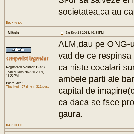
societatea,ca au c
Back to top
Mihais
Sat Sep 14 2013, 01:33PM
ALM,dau pe ONG-uril
vad de ce respinsa 
ca niste cocalari su
Registered Member #2323
Joined: Mon Nov 30 2009,
11:22PM
ambele parti ale bari
Posts: 3943
Thanked 457 time in 321 post
capital de imagine(
ca daca se face proi
gaura.
Back to top