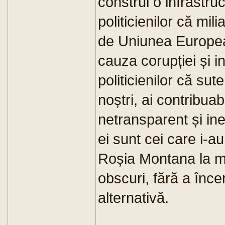
construi o infrastr
politicienilor că mili
de Uniunea European
cauza corupției și i
politicienilor că sut
noștri, ai contribuabi
netransparent și inef
ei sunt cei care i-a
Roșia Montana la mil
obscuri, fără a înce
alternativă.