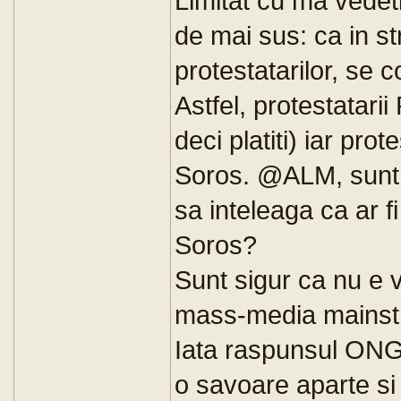
Limitat cu ma vedeti
de mai sus: ca in st
protestatarilor, se
Astfel, protestatar
deci platiti) iar pro
Soros. @ALM, sunt i
sa inteleaga ca ar fi
Soros?
Sunt sigur ca nu e 
mass-media mainstr
Iata raspunsul ONG-
o savoare aparte si