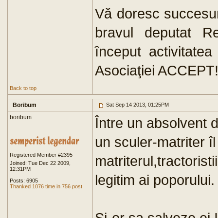
Vă doresc succesuri
bravul deputat R
început activitate
Asociaţiei ACCEPT
Back to top
Boribum
Sat Sep 14 2013, 01:25PM
boribum
Între un absolvent de
un sculer-matriter îl
Registered Member #2395
matriterul,tractoristii
Joined: Tue Dec 22 2009,
12:31PM
legitim ai poporului.
Posts: 6905
Thanked 1076 time in 756 post
Si-or sa salveze ei 