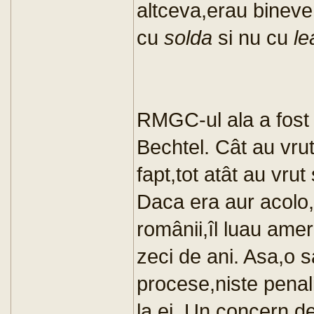
altceva,erau bineven
cu
solda
si nu cu
le
RMGC-ul ala a fost 
Bechtel. Cât au vrut
fapt,tot atât au vrut
Daca era aur acolo,p
românii,îl luau ameri
zeci de ani. Asa,o 
procese,niste penali
la ei. Un concern