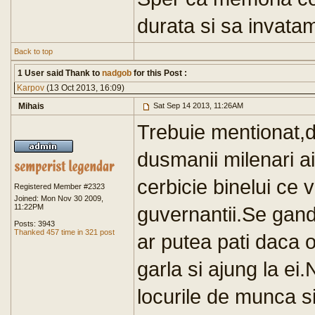
durata si sa invatam
Back to top
1 User said Thank to
nadgob
for this Post :
Karpov
(13 Oct 2013, 16:09)
Mihais
Sat Sep 14 2013, 11:26AM
Trebuie mentionat,d
dusmanii milenari a
cerbicie binelui ce v
Registered Member #2323
Joined: Mon Nov 30 2009,
11:22PM
guvernantii.Se gande
Posts: 3943
Thanked 457 time in 321 post
ar putea pati daca o
garla si ajung la ei.
locurile de munca si