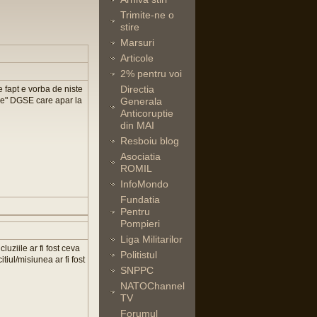
Trimite-ne o
stire
Marsuri
Articole
2% pentru voi
Directia
e fapt e vorba de niste
ile" DGSE care apar la
Generala
Anticoruptie
din MAI
Resboiu blog
Asociatia
ROMIL
InfoMondo
Fundatia
Pentru
Pompieri
Liga Militarilor
uziile ar fi fost ceva
Politistul
tiul/misiunea ar fi fost
SNPPC
NATOChannel
TV
Forumul