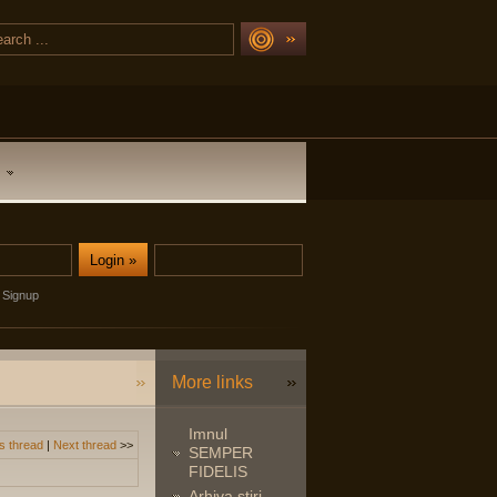
Signup
More links
Imnul
s thread
|
Next thread
>>
SEMPER
FIDELIS
Arhiva stiri