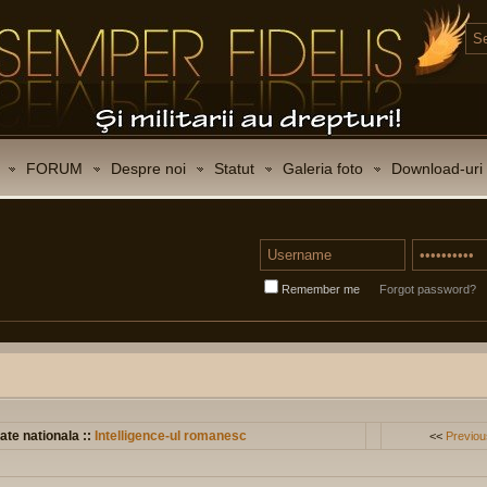
FORUM
Despre noi
Statut
Galeria foto
Download-uri
Remember me
Forgot password?
ate nationala ::
Intelligence-ul romanesc
<<
Previou