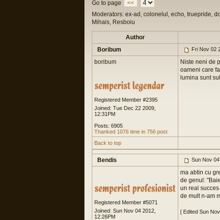
Go to page
<<
Moderators: ex-ad, colonelul, echo, truepride, d
Mihais, Resboiu
Author
Boribum
Fri Nov 02 
boribum
Niste neni de p
oameni care fa
lumina sunt su
Registered Member #2395
Joined: Tue Dec 22 2009,
12:31PM
Posts: 6905
Thanked 1076 time in 756 post
Back to top
Bendis
Sun Nov 04
ma abtin cu gre
de genul: "Baie
un real succes 
de mult n-am m
Registered Member #5071
Joined: Sun Nov 04 2012,
[ Edited Sun No
12:26PM