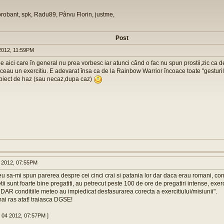
orobant, spk, Radu89, Pârvu Florin, justme,
Post
2012, 11:59PM
e aici care în general nu prea vorbesc iar atunci când o fac nu spun prostii,zic ca d
ceau un exercitiu. E adevarat însa ca de la Rainbow Warrior încoace toate "gestur
biect de haz (sau necaz,dupa caz)
 2012, 07:55PM
u sa-mi spun parerea despre cei cinci crai si patania lor dar daca erau romani, concl
tii sunt foarte bine pregatiti, au petrecut peste 100 de ore de pregatiri intense, exerci
DAR conditiile meteo au impiedicat desfasurarea corecta a exercitiului/misiunii".
ai ras atat! traiasca DGSE!
v 04 2012, 07:57PM ]