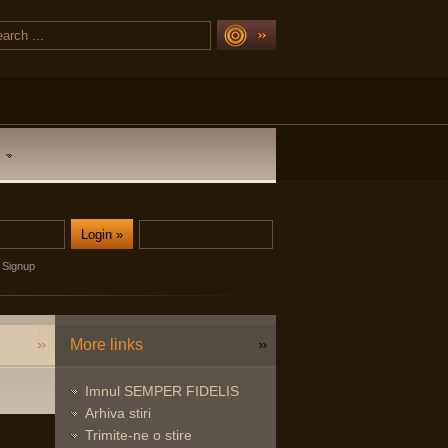
Signup
More links
Imnul SEMPER FIDELIS
Arhiva stiri
Trimite-ne o stire