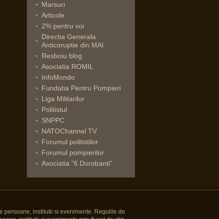
Marsuri
Articole
2% pentru voi
Directia Generala
Anticoruptie din MAI
Resboiu blog
Asociatia ROMIL
InfoMondo
Fundatia Pentru Pompieri
Liga Militarilor
Politistul
SNPPC
NATOChannel TV
Forumul politistilor
Forumul pompierilor
Asociatia "6 Dorobanti"
e persoane, institutii si evenimente. Regulile de