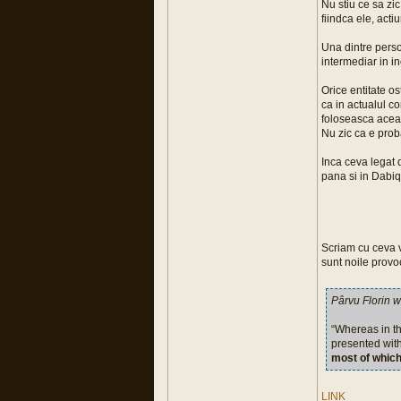
Nu stiu ce sa zic
fiindca ele, actiu
Una dintre perso
intermediar in i
Orice entitate os
ca in actualul c
foloseasca aceas
Nu zic ca e proba
Inca ceva legat 
pana si in Dab
Scriam cu ceva v
sunt noile provoc
Pârvu Florin w
“Whereas in th
presented with
most of which
LINK