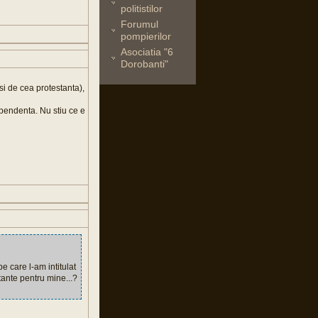
politistilor
Forumul
pompierilor
Asociatia "6
Dorobanti"
si de cea protestanta),
dependenta. Nu stiu ce e
e care l-am intitulat
tante pentru mine...?