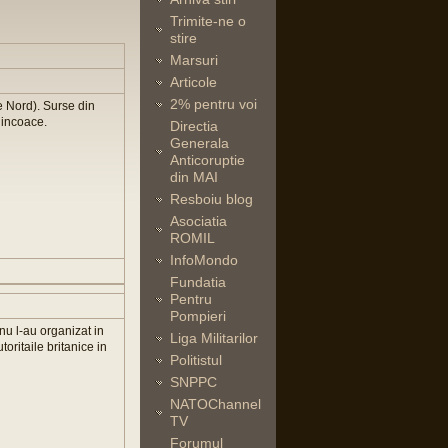
Trimite-ne o
stire
Marsuri
Articole
2% pentru voi
e Nord). Surse din
 incoace.
Directia
Generala
Anticoruptie
din MAI
Resboiu blog
Asociatia
ROMIL
InfoMondo
Fundatia
Pentru
Pompieri
nu l-au organizat in
Liga Militarilor
toritaile britanice in
Politistul
SNPPC
NATOChannel
TV
Forumul