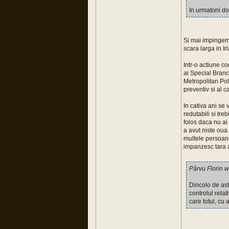
In urmatorii do
Si mai impingem 
scara larga in Ir
Intr-o actiune c
ai Special Branch
Metropolitan Pol
preventiv si al c
In cativa ani se
redutabili si tre
folos daca nu ai
a avut niste oua 
multele persoane
impanzesc tara 
Pârvu Florin w
Dincolo de ast
controlul relat
care totul, cu 