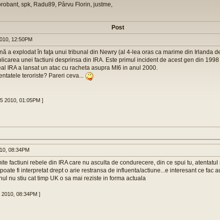
orobant, spk, Radu89, Pârvu Florin, justme,
Post
010, 12:50PM
 a explodat în faţa unui tribunal din Newry (al 4-lea oras ca marime din Irlanda d
licarea unei factiuni desprinsa din IRA. Este primul incident de acest gen din 1998
Real IRA a lansat un atac cu racheta asupra MI6 in anul 2000.
entatele teroriste? Pareri ceva...
25 2010, 01:05PM ]
010, 08:34PM
te factiuni rebele din IRA care nu asculta de condurecere, din ce spui tu, atentatul 
poate fi interpretat drept o arie restransa de influenta/actiune...e interesant ce fac au
nul nu stiu cat timp UK o sa mai reziste in forma actuala
6 2010, 08:34PM ]