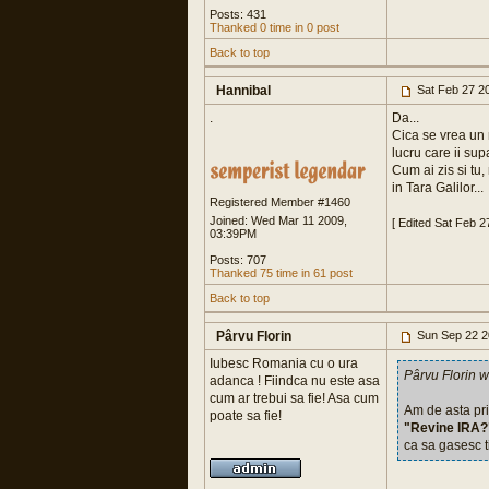
Posts: 431
Thanked 0 time in 0 post
Back to top
Hannibal
Sat Feb 27 2
.
Da...
Cica se vrea un 
lucru care ii sup
Cum ai zis si tu,
in Tara Galilor...
Registered Member #1460
Joined: Wed Mar 11 2009,
[ Edited Sat Feb 
03:39PM
Posts: 707
Thanked 75 time in 61 post
Back to top
Pârvu Florin
Sun Sep 22 2
Iubesc Romania cu o ura
Pârvu Florin w
adanca ! Fiindca nu este asa
cum ar trebui sa fie! Asa cum
Am de asta pri
poate sa fie!
"Revine IRA?
ca sa gasesc ti