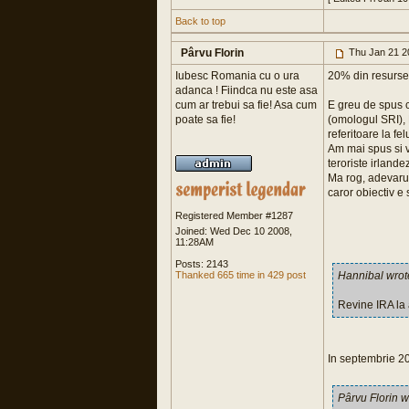
Back to top
Pârvu Florin
Thu Jan 21 2
Iubesc Romania cu o ura
20% din resursel
adanca ! Fiindca nu este asa
cum ar trebui sa fie! Asa cum
E greu de spus c
poate sa fie!
(omologul SRI), 
referitoare la fe
Am mai spus si v
teroriste irlande
Ma rog, adevarul
caror obiectiv e s
Registered Member #1287
Joined: Wed Dec 10 2008,
11:28AM
Posts: 2143
Thanked 665 time in 429 post
Hannibal wrot
Revine IRA la 
In septembrie 2
Pârvu Florin w