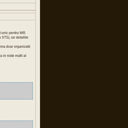
t unic pentru MI5
STS), iar detaliile
mna doar organizatii
 in niste mafii al