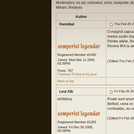
Moderators: ex-ad, colonelul, echo, truepride, d
Mihais, Resboiu
Author
Hannibal
Thu Feb 25 2
.
O maşină capcană
media sustin imp
Printre altele, 
Revine IRA la at
Registered Member #1460
Joined: Wed Mar 11 2009,
[ Edited Thu Feb 
03:39PM
Posts: 707
Thanked 75 time in 61 post
Back to top
Leul Alb
Fri Feb 26 2
whiteboy
Poate sunt anumi
Belfast, ceea ce 
contraatac, eu u
[ Edited Fri Feb 2
Registered Member #1283
Joined: Fri Dec 05 2008,
09:28PM