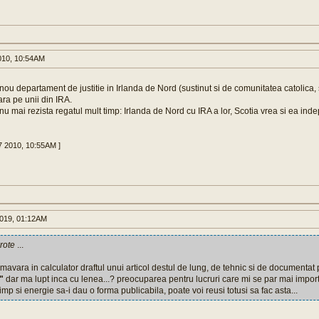
010, 10:54AM
nou departament de justitie in Irlanda de Nord (sustinut si de comunitatea catolica, 
ara pe unii din IRA.
 nu mai rezista regatul mult timp: Irlanda de Nord cu IRA a lor, Scotia vrea si ea in
27 2010, 10:55AM ]
019, 01:12AM
rote
...
mavara in calculator draftul unui articol destul de lung, de tehnic si de documentat p
"
dar ma lupt inca cu lenea...? preocuparea pentru lucruri care mi se par mai impor
mp si energie sa-i dau o forma publicabila, poate voi reusi totusi sa fac asta...