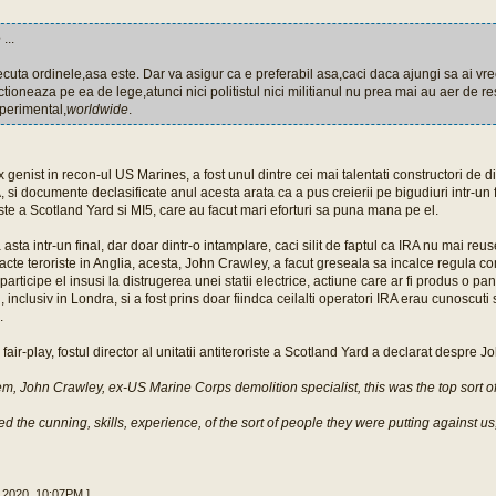
e
...
xecuta ordinele,asa este. Dar va asigur ca e preferabil asa,caci daca ajungi sa ai v
ctioneaza pe ea de lege,atunci nici politistul nici militianul nu prea mai au aer de re
perimental,
worldwide
.
 genist in recon-ul US Marines, a fost unul dintre cei mai talentati constructori de d
, si documente declasificate anul acesta arata ca a pus creierii pe bigudiuri intr-un 
riste a Scotland Yard si MI5, care au facut mari eforturi sa puna mana pe el.
 asta intr-un final, dar doar dintr-o intamplare, caci silit de faptul ca IRA nu mai re
 acte teroriste in Anglia, acesta, John Crawley, a facut greseala sa incalce regula c
a participe el insusi la distrugerea unei statii electrice, actiune care ar fi produs o pan
, inclusiv in Londra, si a fost prins doar fiindca ceilalti operatori IRA erau cunoscut
.
fair-play, fostul director al unitatii antiteroriste a Scotland Yard a declarat despre 
hem, John Crawley, ex-US Marine Corps demolition specialist, this was the top sort o
d the cunning, skills, experience, of the sort of people they were putting against us
0 2020, 10:07PM ]