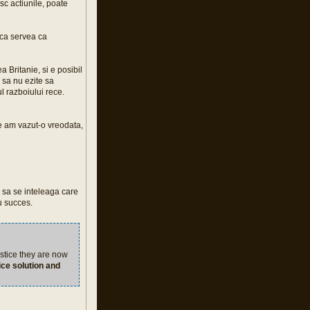
esc actiunile, poate
 ca servea ca
a Britanie, si e posibil
 sa nu ezite sa
l razboiului rece.
re am vazut-o vreodata,
 sa se inteleaga care
cu succes.
ustice they are now
ice solution and