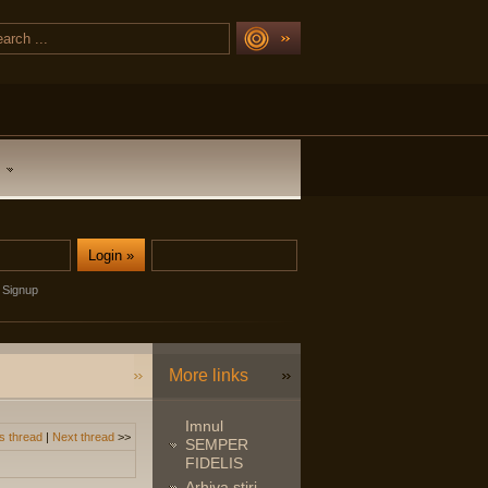
Signup
More links
Imnul
s thread
|
Next thread
>>
SEMPER
FIDELIS
Arhiva stiri