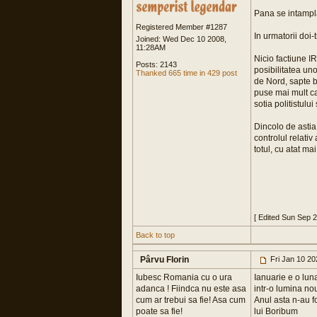
Pana se intampla
Registered Member #1287
In urmatorii doi-t
Joined: Wed Dec 10 2008,
11:28AM
Nicio factiune I
Posts: 2143
posibilitatea uno
Thanked 665 time in 429 post
de Nord, sapte b
puse mai mult ca
sotia politistului
Dincolo de astia
controlul relativ
totul, cu atat ma
[ Edited Sun Sep 
Back to top
Pârvu Florin
Fri Jan 10 2
Iubesc Romania cu o ura
Ianuarie e o lun
adanca ! Fiindca nu este asa
intr-o lumina n
cum ar trebui sa fie! Asa cum
Anul asta n-au f
poate sa fie!
lui Boribum