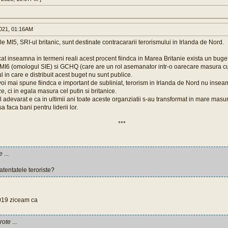
021, 01:16AM
e MI5, SRI-ul britanic, sunt destinate contracararii terorismului in Irlanda de Nord.
at inseamna in termeni reali acest procent fiindca in Marea Britanie exista un buge
MI6 (omologul SIE) si GCHQ (care are un rol asemanator intr-o oarecare masura cu 
lul in care e distribuit acest buget nu sunt publice.
oi mai spune fiindca e important de subliniat, terorism in Irlanda de Nord nu insea
ze, ci in egala masura cel putin si britanice.
 adevarat e ca in ultimii ani toate aceste organziatii s-au transformat in mare masura
a faca bani pentru liderii lor.
***
e
...
atentatele teroriste?
019 ziceam ca
rote
...