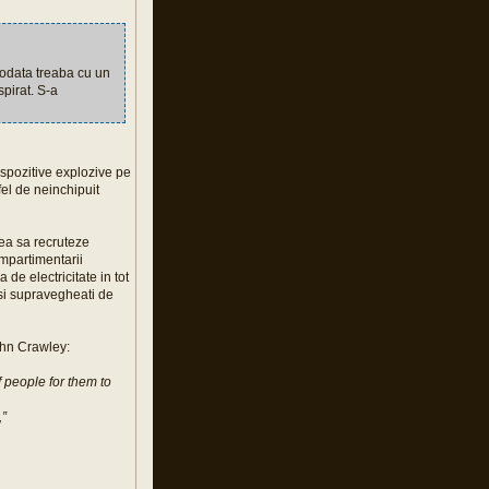
reodata treaba cu un
spirat. S-a
ispozitive explozive pe
fel de neinchipuit
usea sa recruteze
ompartimentarii
a de electricitate in tot
i si supravegheati de
John Crawley:
f people for them to
,”