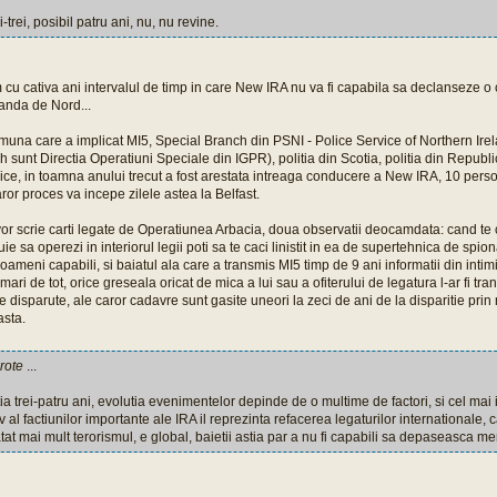
i-trei, posibil patru ani, nu, nu revine.
cu cativa ani intervalul de timp in care New IRA nu va fi capabila sa declanseze o
landa de Nord...
omuna care a implicat MI5, Special Branch din PSNI - Police Service of Northern Ir
 sunt Directia Operatiuni Speciale din IGPR), politia din Scotia, politia din Republi
ice, in toamna anului trecut a fost arestata intreaga conducere a New IRA, 10 perso
aror proces va incepe zilele astea la Belfast.
 vor scrie carti legate de Operatiunea Arbacia, doua observatii deocamdata: cand te 
buie sa operezi in interiorul legii poti sa te caci linistit in ea de supertehnica de spion
 oameni capabili, si baiatul ala care a transmis MI5 timp de 9 ani informatii din inti
mari de tot, orice greseala oricat de mica a lui sau a ofiterului de legatura l-ar fi tra
 disparute, ale caror cadavre sunt gasite uneori la zeci de ani de la disparitie prin 
asta.
rote
...
ia trei-patru ani, evolutia evenimentelor depinde de o multime de factori, si cel mai 
iv al factiunilor importante ale IRA il reprezinta refacerea legaturilor internationale, c
atat mai mult terorismul, e global, baietii astia par a nu fi capabili sa depaseasca me