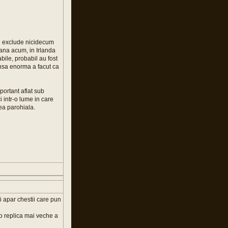
nu exclude nicidecum
 pana acum, in Irlanda
bile, probabil au fost
ansa enorma a facut ca
portant aflat sub
i intr-o lume in care
tea parohiala.
i apar chestii care pun
 o replica mai veche a