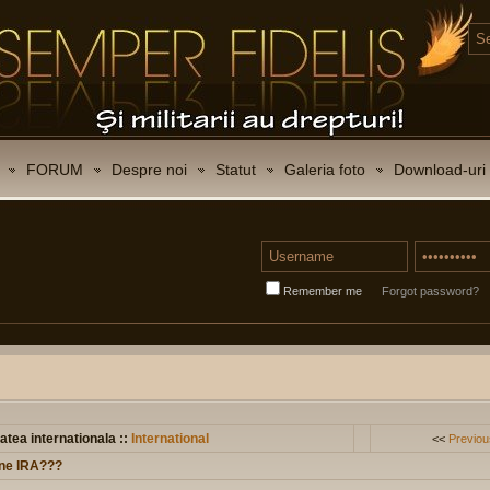
FORUM
Despre noi
Statut
Galeria foto
Download-uri
Remember me
Forgot password?
atea internationala ::
International
<<
Previou
vine IRA???