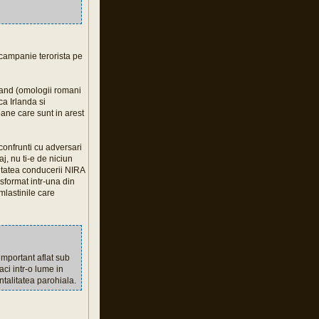
 campanie terorista pe
eland (omologii romani
ca Irlanda si
ane care sunt in arest
confrunti cu adversari
aj, nu ti-e de niciun
mitatea conducerii NIRA
nsformat intr-una din
mlastinile care
important aflat sub
aci intr-o lume in
ntalitatea parohiala.