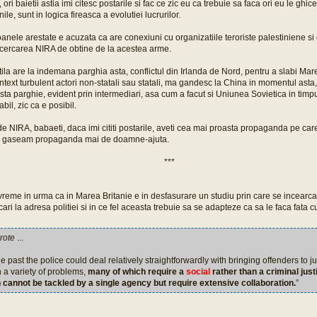
, ori baietii astia imi citesc postarile si fac ce zic eu ca trebuie sa faca ori eu le ghic
nile, sunt in logica fireasca a evolutiei lucrurilor.
anele arestate e acuzata ca are conexiuni cu organizatiile teroriste palestiniene si
ncercarea NIRA de obtine de la acestea arme.
tila are la indemana parghia asta, conflictul din Irlanda de Nord, pentru a slabi Mare
ontext turbulent actori non-statali sau statali, ma gandesc la China in momentul asta,
ta parghie, evident prin intermediari, asa cum a facut si Uniunea Sovietica in timpu
bil, zic ca e posibil.
de NIRA, babaeti, daca imi cititi postarile, aveti cea mai proasta propaganda pe ca
iq gaseam propaganda mai de doamne-ajuta.
***
reme in urma ca in Marea Britanie e in desfasurare un studiu prin care se incearca
ari la adresa politiei si in ce fel aceasta trebuie sa se adapteze ca sa le faca fata 
rote
...
e past the police could deal relatively straightforwardly with bringing offenders to j
 a variety of problems,
many of which require a
social
rather than a criminal just
 cannot be tackled by a single agency but require extensive collaboration.
”