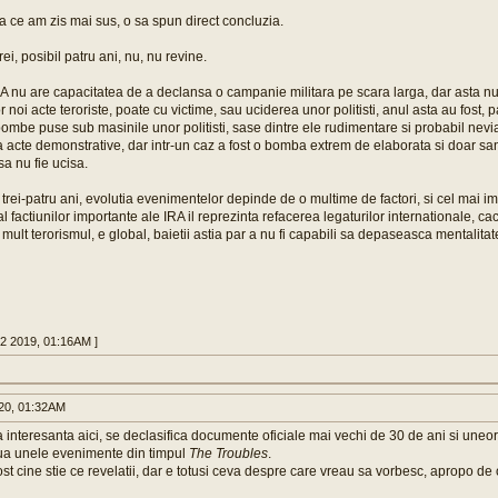
 ce am zis mai sus, o sa spun direct concluzia.
rei, posibil patru ani, nu, nu revine.
RA nu are capacitatea de a declansa o campanie militara pe scara larga, dar asta 
r noi acte teroriste, poate cu victime, sau uciderea unor politisti, anul asta au fost,
ombe puse sub masinile unor politisti, sase dintre ele rudimentare si probabil nevia
 acte demonstrative, dar intr-un caz a fost o bomba extrem de elaborata si doar s
 sa nu fie ucisa.
 trei-patru ani, evolutia evenimentelor depinde de o multime de factori, si cel mai im
 al factiunilor importante ale IRA il reprezinta refacerea legaturilor internationale, cac
i mult terorismul, e global, baietii astia par a nu fi capabili sa depaseasca mentalita
22 2019, 01:16AM ]
020, 01:32AM
a interesanta aici, se declasifica documente oficiale mai vechi de 30 de ani si uneor
oua unele evenimente din timpul
The Troubles
.
ost cine stie ce revelatii, dar e totusi ceva despre care vreau sa vorbesc, apropo de