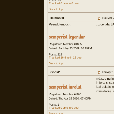
Posts: 35
Thanked 0 time in 0 post
Back to top
Illusionist
Tue Mar 2
Pseudoleucocit
...zice tata 
Registered Member #1855
Joined: Sat May 23 2009, 10:29PM
Posts: 219
Thanked 16 time in 13 post
Back to top
Ghost*
Thu Apr 1
mda,eu nu int
in forta si sa
luat ostatici 
intimidare)...
Registered Member #2871
Joined: Thu Apr 15 2010, 07:40PM
Posts: 1
Thanked 0 time in 0 post
Back to top