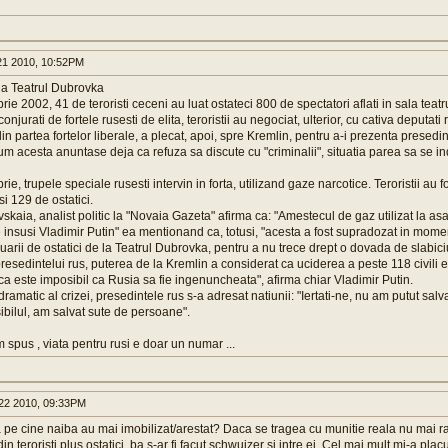
1 2010, 10:52PM
la Teatrul Dubrovka
ie 2002, 41 de teroristi ceceni au luat ostateci 800 de spectatori aflati in sala teat
njurati de fortele rusesti de elita, teroristii au negociat, ulterior, cu cativa deputati 
 partea fortelor liberale, a plecat, apoi, spre Kremlin, pentru a-i prezenta presedint
 Cum acesta anuntase deja ca refuza sa discute cu "criminalii", situatia parea sa se in
e, trupele speciale rusesti intervin in forta, utilizand gaze narcotice. Teroristii au fo
si 129 de ostatici.
skaia, analist politic la "Novaia Gazeta" afirma ca: "Amestecul de gaz utilizat la asa
e insusi Vladimir Putin" ea mentionand ca, totusi, "acesta a fost supradozat in momentu
luarii de ostatici de la Teatrul Dubrovka, pentru a nu trece drept o dovada de slabici
presedintelui rus, puterea de la Kremlin a considerat ca uciderea a peste 118 civili e
ca este imposibil ca Rusia sa fie ingenuncheata", afirma chiar Vladimir Putin.
ramatic al crizei, presedintele rus s-a adresat natiunii: "Iertati-ne, nu am putut salva 
ibilul, am salvat sute de persoane".
spus , viata pentru rusi e doar un numar ...
22 2010, 09:33PM
 pe cine naiba au mai imobilizat/arestat? Daca se tragea cu munitie reala nu mai r
in teroristi plus ostatici, ba s-ar fi facut schwuizer si intre ei. Cel mai mult mi-a plac