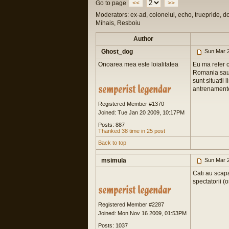
Go to page
<<
>>
Moderators: ex-ad, colonelul, echo, truepride, d
Mihais, Resboiu
Author
Ghost_dog
Sun Mar 2
Onoarea mea este loialitatea
Eu ma refer c
Romania sau in
sunt situatii 
antrenamentele
Registered Member #1370
Joined: Tue Jan 20 2009, 10:17PM
Posts: 887
Thanked 38 time in 25 post
Back to top
msimula
Sun Mar 2
Cati au scapat
spectatorii (os
Registered Member #2287
Joined: Mon Nov 16 2009, 01:53PM
Posts: 1037