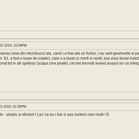
22 2010, 10:09PM
ramas ceva din microbuzul ala, cand i-a tras ala un furtun, i-au sarit geamurile si p
 ’81, a fost o luare de ostatici, care s-a lasat cu morti si raniti, asa zisul dosar Aut
onat tot in stil spetnaz (scapa cine poate), cei trei teroristi avand asupra lor un intre
3 2010, 01:59PM
e - simplu si eficient ! Las' ca nu-i bai si asa suntem cam multi !:D