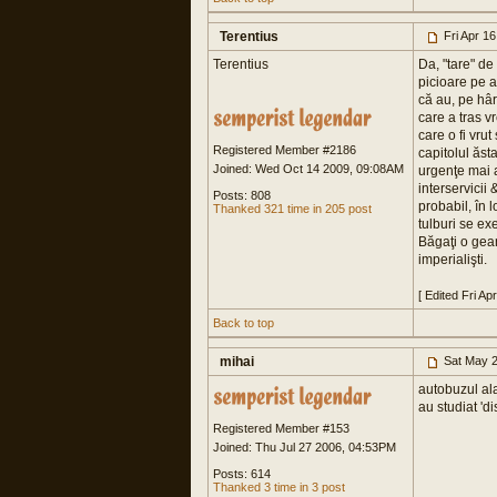
Terentius
Fri Apr 1
Terentius
Da, "tare" de
picioare pe a
că au, pe hâ
care a tras v
care o fi vru
Registered Member #2186
capitolul ăsta
Joined: Wed Oct 14 2009, 09:08AM
urgenţe mai a
interservicii 
Posts: 808
probabil, în 
Thanked 321 time in 205 post
tulburi se ex
Băgaţi o gea
imperialişti.
[ Edited Fri A
Back to top
mihai
Sat May 2
autobuzul ala
au studiat 'di
Registered Member #153
Joined: Thu Jul 27 2006, 04:53PM
Posts: 614
Thanked 3 time in 3 post