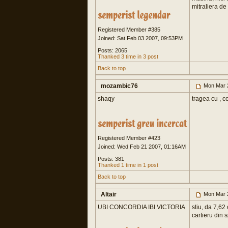
mitraliera de
Registered Member #385
Joined: Sat Feb 03 2007, 09:53PM
Posts: 2065
Thanked 3 time in 3 post
Back to top
mozambic76
Mon Mar 
shaqy
tragea cu , 
Registered Member #423
Joined: Wed Feb 21 2007, 01:16AM
Posts: 381
Thanked 1 time in 1 post
Back to top
Altair
Mon Mar 
UBI CONCORDIA IBI VICTORIA
stiu, da 7,6
cartieru din 