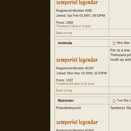
Registered Member #385
Joined: Sat Feb 03 2007, 09:53PM
Posts: 2065
Thanked 3 time in 3 post
Back to top
msimula
Mon Mar 
Pai ce a mai 
Timisoara prin
nostri au acti
Registered Member #2287
Joined: Mon Nov 16 2009, 01:53PM
Posts: 1037
Thanked 84 time in 61 post
Back to top
Illusionist
Tue Mar 2
Pseudoleucocit
Spetsnaz Styl
Registered Member #1855