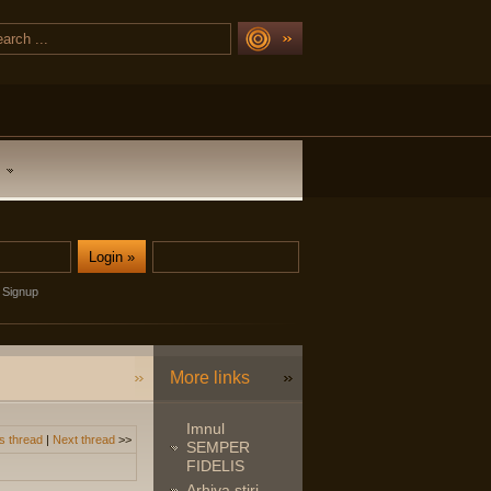
Signup
More links
Imnul
s thread
|
Next thread
>>
SEMPER
FIDELIS
Arhiva stiri