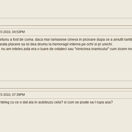
3 2010, 04:53PM
urtunu a fost de coma. daca mai ramasese cineva in picioare dupa ce a amutit rambo
arata placere sa isi dea drumu la hemoragii interne,pe ochi si pr urechi.
nu am inteles.asta era o luare de ostateci sau "nimicirea inamicului" cum zicem no
3 2010, 07:39PM
inteleg cu ce o dat ala in autobuzu cela? si cum se poate sa-l rupa asa?