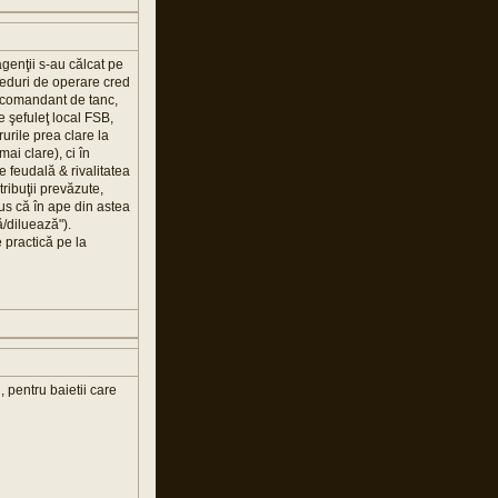
agenţii s-au călcat pe
oceduri de operare cred
 comandant de tanc,
ce şefuleţ local FSB,
rurile prea clare la
mai clare), ci în
 feudală & rivalitatea
tribuţii prevăzute,
lus că în ape din astea
/diluează").
 practică pe la
, pentru baietii care