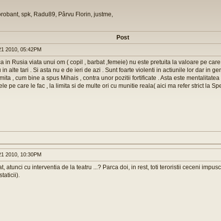
orobant, spk, Radu89, Pârvu Florin, justme,
Post
1 2010, 05:42PM
a in Rusia viata unui om ( copil , barbat ,femeie) nu este pretuita la valoare pe care 
 alte tari . Si asta nu e de ieri de azi . Sunt foarte violenti in actiunile lor dar in g
limita , cum bine a spus Mihais , contra unor pozitii fortificate . Asta este mentalitatea 
 pe care le fac , la limita si de multe ori cu munitie reala( aici ma refer strict la Sp
1 2010, 10:30PM
, atunci cu interventia de la teatru ...? Parca doi, in rest, toti teroristii ceceni impuscat
taticii).