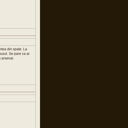
artea din spate. La
obuzul. Se pare ca ai
g arsenal.