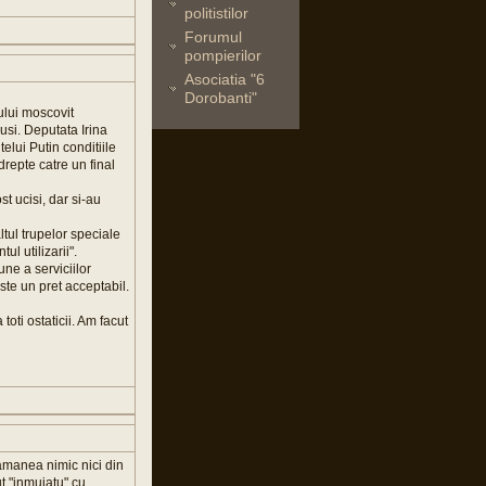
politistilor
Forumul
pompierilor
Asociatia "6
Dorobanti"
rului moscovit
rusi. Deputata Irina
elui Putin conditiile
drepte catre un final
st ucisi, dar si-au
ltul trupelor speciale
l utilizarii".
une a serviciilor
ste un pret acceptabil.
toti ostaticii. Am facut
amanea nimic nici din
ut "inmuiatu" cu