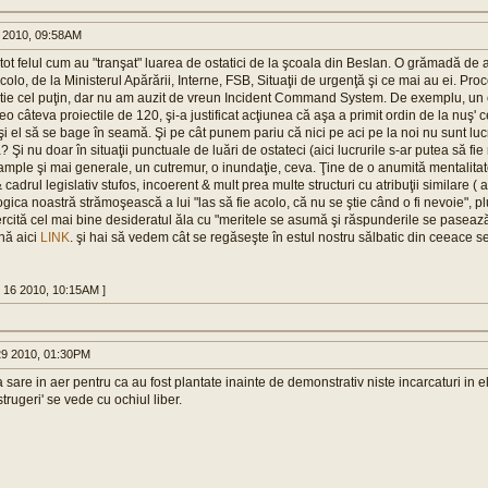
6 2010, 09:58AM
 tot felul cum au "tranşat" luarea de ostatici de la şcoala din Beslan. O grămadă de 
colo, de la Ministerul Apărării, Interne, FSB, Situaţii de urgenţă şi ce mai au ei. Pr
rtie cel puţin, dar nu am auzit de vreun Incident Command System. De exemplu, un
reo câteva proiectile de 120, şi-a justificat acţiunea că aşa a primit ordin de la nuş' 
t şi el să se bage în seamă. Şi pe cât punem pariu că nici pe aci pe la noi nu sunt luc
? Şi nu doar în situaţii punctuale de luări de ostateci (aici lucrurile s-ar putea să fie 
mple şi mai generale, un cutremur, o inundaţie, ceva. Ţine de o anumită mentalitate
& cadrul legislativ stufos, incoerent & mult prea multe structuri cu atribuţii similare ( a
logica noastră strămoşească a lui "las să fie acolo, că nu se ştie când o fi nevoie", p
ercită cel mai bine desideratul ăla cu "meritele se asumă şi răspunderile se pasează
nă aici
LINK
. şi hai să vedem cât se regăseşte în estul nostru sălbatic din ceeace se
pr 16 2010, 10:15AM ]
9 2010, 01:30PM
 sare in aer pentru ca au fost plantate inainte de demonstrativ niste incarcaturi in el
strugeri' se vede cu ochiul liber.