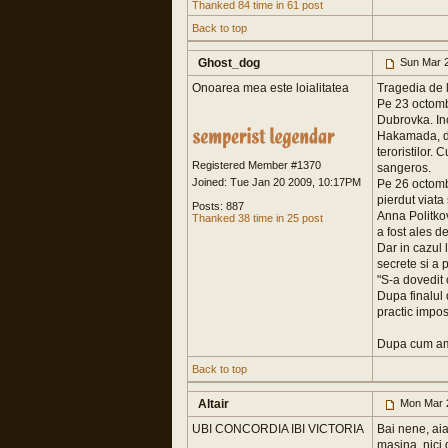
Thanked 84 time in 61 post
Back to top
Ghost_dog
Sun Mar 2
Onoarea mea este loialitatea
Tragedia de 
Pe 23 octombr
Dubrovka. Inco
Hakamada, din
teroristilor.
Registered Member #1370
sangeros.
Joined: Tue Jan 20 2009, 10:17PM
Pe 26 octombri
pierdut viata 
Posts: 887
Anna Politkov
Thanked 38 time in 25 post
a fost ales d
Dar in cazul 
secrete si a 
"S-a dovedit 
Dupa finalul d
practic impos
Dupa cum am 
Back to top
Altair
Mon Mar 
UBI CONCORDIA IBI VICTORIA
Bai nene, aia
masina, nici d