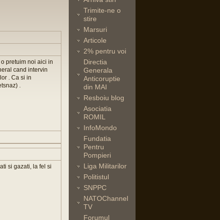
Trimite-ne o
stire
Marsuri
Articole
2% pentru voi
Directia
o pretuim noi aici in
eneral cand intervin
Generala
lor . Ca si in
Anticoruptie
etsnaz) .
din MAI
Resboiu blog
Asociatia
ROMIL
InfoMondo
Fundatia
Pentru
Pompieri
Liga Militarilor
i si gazati, la fel si
Politistul
SNPPC
NATOChannel
TV
Forumul