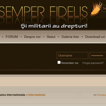
FORUM
Despre noi
Statut
Galeria foto
Download-uri
Remember me
Forgot password?
atea internationala ::
International
<<
Previou