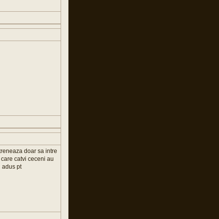
treneaza doar sa intre
n care catvi ceceni au
 adus pt