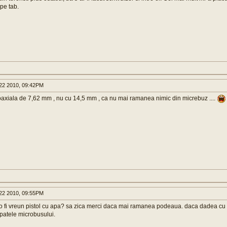
 pe tab.
22 2010, 09:42PM
coaxiala de 7,62 mm , nu cu 14,5 mm , ca nu mai ramanea nimic din micrebuz ....
22 2010, 09:55PM
2 o fi vreun pistol cu apa? sa zica merci daca mai ramanea podeaua. daca dadea cu
spatele microbusului.