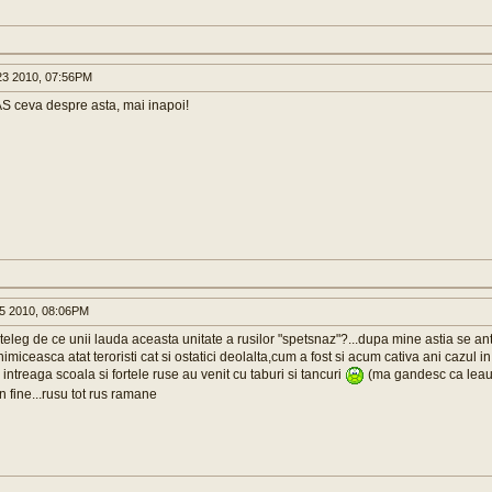
3 2010, 07:56PM
SAS ceva despre asta, mai inapoi!
5 2010, 08:06PM
eleg de ce unii lauda aceasta unitate a rusilor "spetsnaz"?...dupa mine astia se an
 nimiceasca atat teroristi cat si ostatici deolalta,cum a fost si acum cativa ani cazul i
o intreaga scoala si fortele ruse au venit cu taburi si tancuri
(ma gandesc ca leau
in fine...rusu tot rus ramane